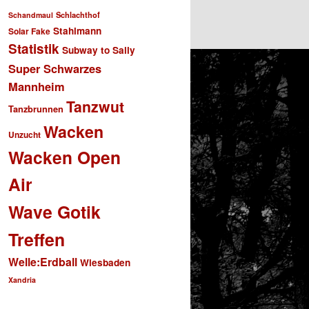
Schlachthof
Schandmaul
Stahlmann
Solar Fake
Statistik
Subway to Sally
Super Schwarzes
Mannheim
Tanzwut
Tanzbrunnen
Wacken
Unzucht
Wacken Open
Air
Wave Gotik
Treffen
Welle:Erdball
Wiesbaden
Xandria