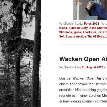
Veröffentlicht unter
Fotos 2024
|
Vers
Black
,
Blaas of Glory
,
Blind Guardi
Simmons
,
Ignea
,
Knorkator
,
Liv Kri
Soil
,
Sonata Arctica
,
The 69 Eyes
,
Wacken Open Air
Veröffentlicht am
11. August 2023
v
Das 32.
Wacken Open Air
sta
einem sehr bewölkten Himmel.
ordentlich Niederschlag gegeb
regnete es in einer solchen M
schnell genug ableiten konnten