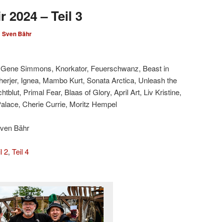
 2024 – Teil 3
n
Sven Bähr
n, Gene Simmons, Knorkator, Feuerschwanz, Beast in
herjer, Ignea, Mambo Kurt, Sonata Arctica, Unleash the
blut, Primal Fear, Blaas of Glory, April Art, Liv Kristine,
 Palace, Cherie Currie, Moritz Hempel
Sven Bähr
l 2
,
Teil 4