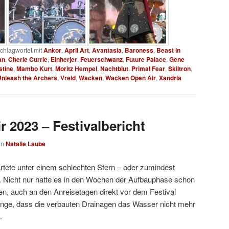
chlagwortet mit
Ankor
,
April Art
,
Avantasia
,
Baroness
,
Beast in
an
,
Cherie Currie
,
Einherjer
,
Feuerschwanz
,
Future Palace
,
Gene
stine
,
Mambo Kurt
,
Moritz Hempel
,
Nachtblut
,
Primal Fear
,
Skiltron
,
Unleash the Archers
,
Vreid
,
Wacken
,
Wacken Open Air
,
Xandria
 2023 – Festivalbericht
on
Natalie Laube
rtete unter einem schlechten Stern – oder zumindest
 Nicht nur hatte es in den Wochen der Aufbauphase schon
en, auch an den Anreisetagen direkt vor dem Festival
enge, dass die verbauten Drainagen das Wasser nicht mehr
.