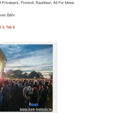
Privateers, Finntroll, Rauhbein, All For Metal
Sven Bähr
l 3
,
Teil 4