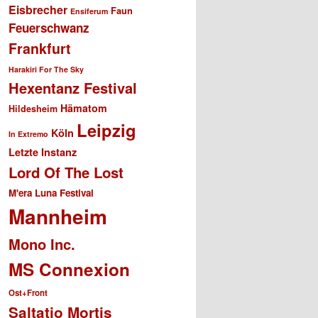
Eisbrecher
Faun
Ensiferum
Feuerschwanz
Frankfurt
Harakiri For The Sky
Hexentanz Festival
Hämatom
Hildesheim
Leipzig
Köln
In Extremo
Letzte Instanz
Lord Of The Lost
M'era Luna Festival
Mannheim
Mono Inc.
MS Connexion
Ost+Front
Saltatio Mortis