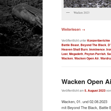
Wacken 2023
Weiterlesen
→
Veröffentlicht unter
Konzertberichte
Battle Beast
,
Beyond The Black
,
D'
Heaven Shall Burn
,
Imminence
,
Iro
Lost
,
Megadeth
,
Peyton Parrish
,
Sa
Wacken
,
Wacken Open Air
,
Wardru
Wacken Open Air
Veröffentlicht am
5. August 2023
vo
Wacken, 01. und 02.08.2023
mit Beyond The Black, Battle 