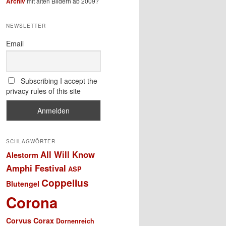
Archiv
mit alten Bildern ab 2009?
NEWSLETTER
Email
Subscribing I accept the
privacy rules of this site
SCHLAGWÖRTER
All Will Know
Alestorm
Amphi Festival
ASP
Coppelius
Blutengel
Corona
Corvus Corax
Dornenreich