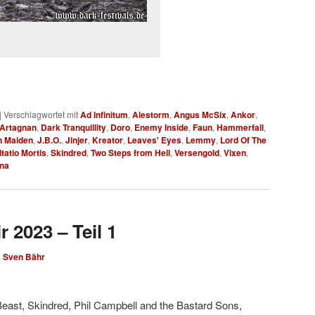
|
Verschlagwortet mit
Ad Infinitum
,
Alestorm
,
Angus McSix
,
Ankor
,
Artagnan
,
Dark Tranquillity
,
Doro
,
Enemy Inside
,
Faun
,
Hammerfall
,
n Maiden
,
J.B.O.
,
Jinjer
,
Kreator
,
Leaves' Eyes
,
Lemmy
,
Lord Of The
ltatio Mortis
,
Skindred
,
Two Steps from Hell
,
Versengold
,
Vixen
,
na
 2023 – Teil 1
n
Sven Bähr
Beast, Skindred, Phil Campbell and the Bastard Sons,