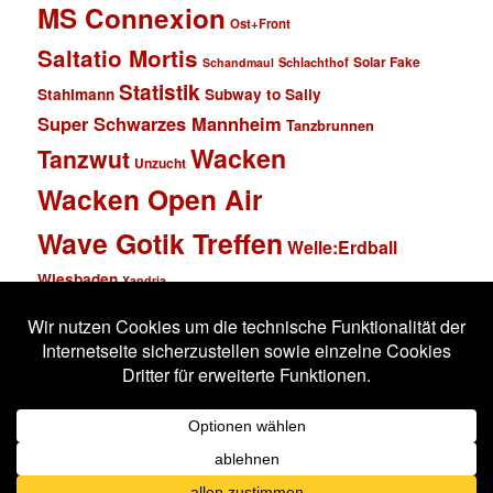
MS Connexion
Ost+Front
Saltatio Mortis
Solar Fake
Schlachthof
Schandmaul
Statistik
Stahlmann
Subway to Sally
Super Schwarzes Mannheim
Tanzbrunnen
Wacken
Tanzwut
Unzucht
Wacken Open Air
Wave Gotik Treffen
Welle:Erdball
Wiesbaden
Xandria
Impressum
Datenschutzerklärung
Stolz präsentiert von WordPress