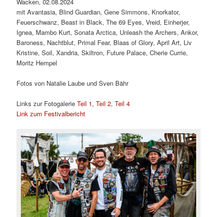
Wacken, 02.08.2024
mit Avantasia, Blind Guardian, Gene Simmons, Knorkator,
Feuerschwanz, Beast in Black, The 69 Eyes, Vreid, Einherjer,
Ignea, Mambo Kurt, Sonata Arctica, Unleash the Archers, Ankor,
Baroness, Nachtblut, Primal Fear, Blaas of Glory, April Art, Liv
Kristine, Soil, Xandria, Skiltron, Future Palace, Cherie Currie,
Moritz Hempel
Fotos von Natalie Laube und Sven Bähr
Links zur Fotogalerie
Teil 1
,
Teil 2
,
Teil 4
Link zum Festivalbericht