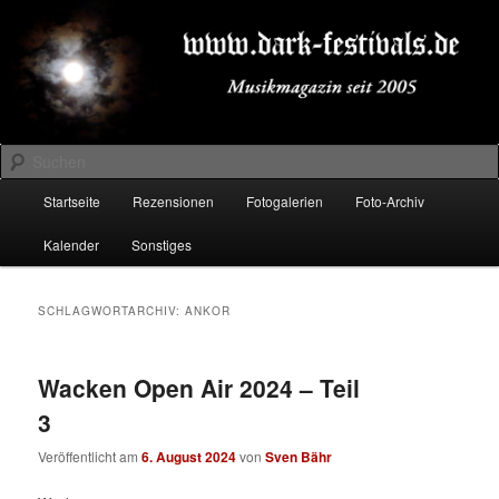
Zum
Zum
Musikmagazin seit 2005
primären
sekundären
Inhalt
Inhalt
springen
springen
DARK-FESTIVALS.DE
Suchen
Hauptmenü
Startseite
Rezensionen
Fotogalerien
Foto-Archiv
Kalender
Sonstiges
SCHLAGWORTARCHIV:
ANKOR
Wacken Open Air 2024 – Teil
3
Veröffentlicht am
6. August 2024
von
Sven Bähr