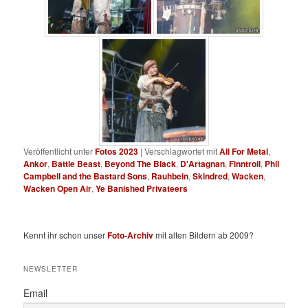
Veröffentlicht unter
Fotos 2023
|
Verschlagwortet mit
All For Metal
,
Ankor
,
Battle Beast
,
Beyond The Black
,
D'Artagnan
,
Finntroll
,
Phil
Campbell and the Bastard Sons
,
Rauhbein
,
Skindred
,
Wacken
,
Wacken Open Air
,
Ye Banished Privateers
Kennt ihr schon unser
Foto-Archiv
mit alten Bildern ab 2009?
NEWSLETTER
Email