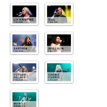
LIV KRISTINE
SOIL
7 BILDER
7 BILDER
XANDRIA
SKILTRON
7 BILDER
7 BILDER
FUTURE
CHERIE
PALACE
CURRIE
6 BILDER
6 BILDER
MORITZ
HEMPEL