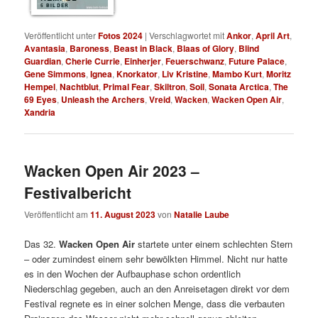
5 BILDER
Veröffentlicht unter
Fotos 2024
|
Verschlagwortet mit
Ankor
,
April Art
,
Avantasia
,
Baroness
,
Beast in Black
,
Blaas of Glory
,
Blind
Guardian
,
Cherie Currie
,
Einherjer
,
Feuerschwanz
,
Future Palace
,
Gene Simmons
,
Ignea
,
Knorkator
,
Liv Kristine
,
Mambo Kurt
,
Moritz
Hempel
,
Nachtblut
,
Primal Fear
,
Skiltron
,
Soil
,
Sonata Arctica
,
The
69 Eyes
,
Unleash the Archers
,
Vreid
,
Wacken
,
Wacken Open Air
,
Xandria
Wacken Open Air 2023 –
Festivalbericht
Veröffentlicht am
11. August 2023
von
Natalie Laube
Das 32.
Wacken Open Air
startete unter einem schlechten Stern
– oder zumindest einem sehr bewölkten Himmel. Nicht nur hatte
es in den Wochen der Aufbauphase schon ordentlich
Niederschlag gegeben, auch an den Anreisetagen direkt vor dem
Festival regnete es in einer solchen Menge, dass die verbauten