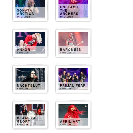
UNLEASH
SONATA
THE
ARCTICA
ARCHERS
10 BILDER
10 BILDER
ANKOR
BARONESS
9 BILDER
9 BILDER
NACHTBLUT
PRIMAL FEAR
9 BILDER
9 BILDER
BLAAS OF
GLORY
APRIL ART
8 BILDER
7 BILDER