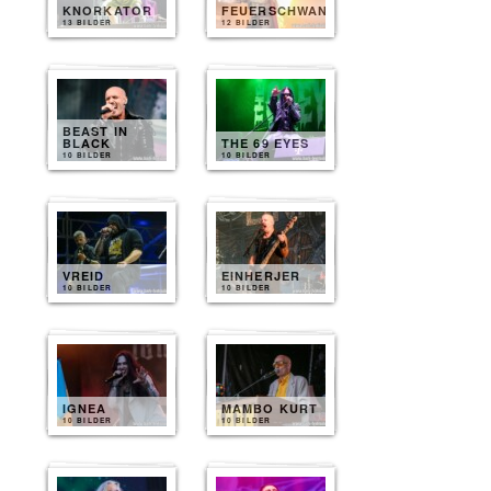
KNORKATOR
FEUERSCHWANZ
13 BILDER
12 BILDER
BEAST IN
BLACK
THE 69 EYES
10 BILDER
10 BILDER
VREID
EINHERJER
10 BILDER
10 BILDER
IGNEA
MAMBO KURT
10 BILDER
10 BILDER