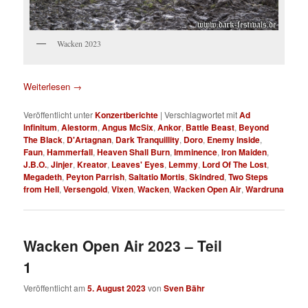
Wacken 2023
Weiterlesen
→
Veröffentlicht unter
Konzertberichte
|
Verschlagwortet mit
Ad
Infinitum
,
Alestorm
,
Angus McSix
,
Ankor
,
Battle Beast
,
Beyond
The Black
,
D'Artagnan
,
Dark Tranquillity
,
Doro
,
Enemy Inside
,
Faun
,
Hammerfall
,
Heaven Shall Burn
,
Imminence
,
Iron Maiden
,
J.B.O.
,
Jinjer
,
Kreator
,
Leaves' Eyes
,
Lemmy
,
Lord Of The Lost
,
Megadeth
,
Peyton Parrish
,
Saltatio Mortis
,
Skindred
,
Two Steps
from Hell
,
Versengold
,
Vixen
,
Wacken
,
Wacken Open Air
,
Wardruna
Wacken Open Air 2023 – Teil
1
Veröffentlicht am
5. August 2023
von
Sven Bähr