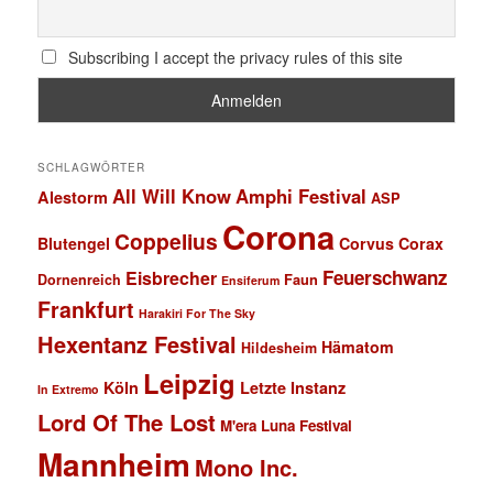
Subscribing I accept the privacy rules of this site
SCHLAGWÖRTER
All Will Know
Amphi Festival
Alestorm
ASP
Corona
Coppelius
Blutengel
Corvus Corax
Feuerschwanz
Eisbrecher
Faun
Dornenreich
Ensiferum
Frankfurt
Harakiri For The Sky
Hexentanz Festival
Hämatom
Hildesheim
Leipzig
Köln
Letzte Instanz
In Extremo
Lord Of The Lost
M'era Luna Festival
Mannheim
Mono Inc.