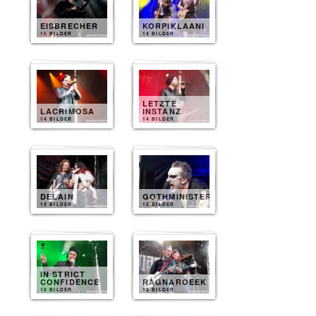
EISBRECHER
KORPIKLAANI
15 BILDER
14 BILDER
LETZTE
LACRIMOSA
INSTANZ
14 BILDER
14 BILDER
DELAIN
GOTHMINISTER
13 BILDER
12 BILDER
IN STRICT
CONFIDENCE
RAGNAROEEK
10 BILDER
12 BILDER