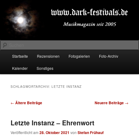
Zum
Zum
Musikmagazin seit 2005
primären
sekundären
Inhalt
Inhalt
springen
springen
DARK-FESTIVALS.DE
Suchen
Hauptmenü
Startseite
Rezensionen
Fotogalerien
Foto-Archiv
Kalender
Sonstiges
SCHLAGWORTARCHIV:
LETZTE INSTANZ
Beitragsnavigation
←
Ältere Beiträge
Neuere Beiträge
→
Letzte Instanz – Ehrenwort
Veröffentlicht am
28. Oktober 2021
von
Stefan Frühauf