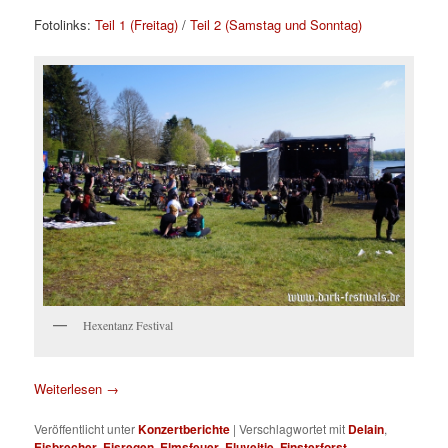
Fotolinks:
Teil 1 (Freitag)
/
Teil 2 (Samstag und Sonntag)
Hexentanz Festival
Weiterlesen
→
Veröffentlicht unter
Konzertberichte
|
Verschlagwortet mit
Delain
,
Eisbrecher
,
Eisregen
,
Elmsfeuer
,
Eluveitie
,
Finsterforst
,