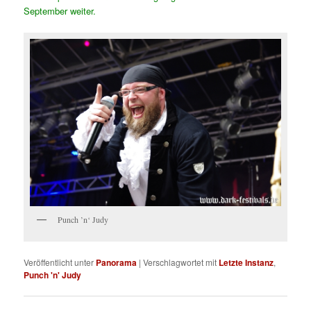
September weiter.
Punch ’n‘ Judy
Veröffentlicht unter
Panorama
|
Verschlagwortet mit
Letzte Instanz
,
Punch 'n' Judy