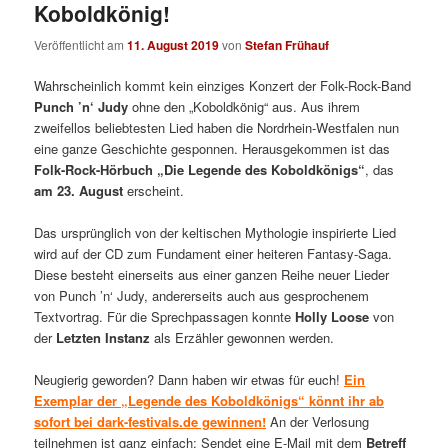
Koboldkönig!
Veröffentlicht am
11. August 2019
von
Stefan Frühauf
Wahrscheinlich kommt kein einziges Konzert der Folk-Rock-Band
Punch ’n‘ Judy
ohne den „Koboldkönig“ aus. Aus ihrem
zweifellos beliebtesten Lied haben die Nordrhein-Westfalen nun
eine ganze Geschichte gesponnen. Herausgekommen ist das
Folk-Rock-Hörbuch „Die Legende des Koboldkönigs“
, das
am 23. August
erscheint.
Das ursprünglich von der keltischen Mythologie inspirierte Lied
wird auf der CD zum Fundament einer heiteren Fantasy-Saga.
Diese besteht einerseits aus einer ganzen Reihe neuer Lieder
von Punch ’n‘ Judy, andererseits auch aus gesprochenem
Textvortrag. Für die Sprechpassagen konnte
Holly Loose
von
der
Letzten Instanz
als Erzähler gewonnen werden.
Neugierig geworden? Dann haben wir etwas für euch!
Ein
Exemplar der „Legende des Koboldkönigs“ könnt ihr ab
sofort bei dark-festivals.de gewinnen!
An der Verlosung
teilnehmen ist ganz einfach: Sendet eine E-Mail mit dem
Betreff