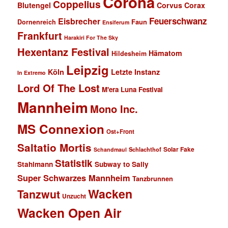
Corona
Coppelius
Blutengel
Corvus Corax
Feuerschwanz
Eisbrecher
Faun
Dornenreich
Ensiferum
Frankfurt
Harakiri For The Sky
Hexentanz Festival
Hämatom
Hildesheim
Leipzig
Köln
Letzte Instanz
In Extremo
Lord Of The Lost
M'era Luna Festival
Mannheim
Mono Inc.
MS Connexion
Ost+Front
Saltatio Mortis
Solar Fake
Schlachthof
Schandmaul
Statistik
Stahlmann
Subway to Sally
Super Schwarzes Mannheim
Tanzbrunnen
Wacken
Tanzwut
Unzucht
Wacken Open Air