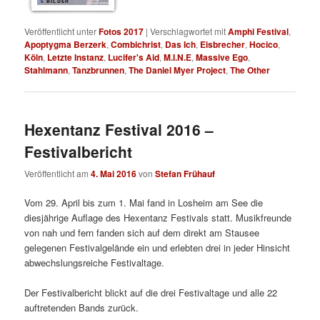
5 BILDER
Veröffentlicht unter
Fotos 2017
|
Verschlagwortet mit
Amphi Festival
,
Apoptygma Berzerk
,
Combichrist
,
Das Ich
,
Eisbrecher
,
Hocico
,
Köln
,
Letzte Instanz
,
Lucifer's Aid
,
M.I.N.E
,
Massive Ego
,
Stahlmann
,
Tanzbrunnen
,
The Daniel Myer Project
,
The Other
Hexentanz Festival 2016 –
Festivalbericht
Veröffentlicht am
4. Mai 2016
von
Stefan Frühauf
Vom 29. April bis zum 1. Mai fand in Losheim am See die
diesjährige Auflage des Hexentanz Festivals statt. Musikfreunde
von nah und fern fanden sich auf dem direkt am Stausee
gelegenen Festivalgelände ein und erlebten drei in jeder Hinsicht
abwechslungsreiche Festivaltage.
Der Festivalbericht blickt auf die drei Festivaltage und alle 22
auftretenden Bands zurück.