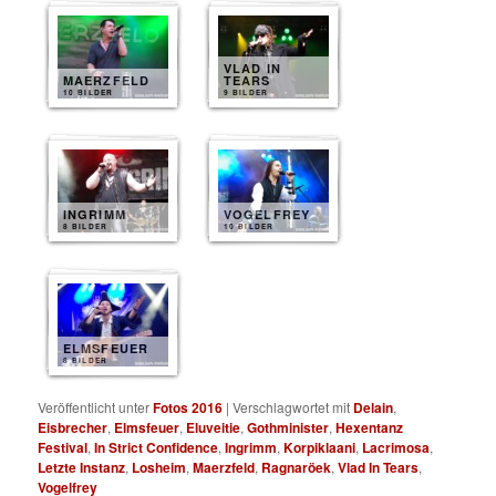
VLAD IN
MAERZFELD
TEARS
10 BILDER
9 BILDER
INGRIMM
VOGELFREY
8 BILDER
10 BILDER
ELMSFEUER
8 BILDER
Veröffentlicht unter
Fotos 2016
|
Verschlagwortet mit
Delain
,
Eisbrecher
,
Elmsfeuer
,
Eluveitie
,
Gothminister
,
Hexentanz
Festival
,
In Strict Confidence
,
Ingrimm
,
Korpiklaani
,
Lacrimosa
,
Letzte Instanz
,
Losheim
,
Maerzfeld
,
Ragnaröek
,
Vlad In Tears
,
Vogelfrey