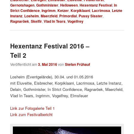
Gernotshagen
,
Gothminister
,
Helloween
,
Hexentanz Festival
,
In
Strict Confidence
,
Ingrimm
,
Ketzer
,
Korpiklaani
,
Lacrimosa
,
Letzte
Instanz
,
Losheim
,
Maerzfeld
,
Primordial
,
Pussy Sisster
,
Ragnaröek
,
Skelfir
,
Vlad In Tears
,
Vogelfrey
Hexentanz Festival 2016 –
Teil 2
Veröffentlicht am
3. Mai 2016
von
Stefan Frühauf
Losheim (Eventgelände), 30.04. und 01.05.2016
mit Eluveitie, Eisbrecher, Korpiklaani, Lacrimosa, Letzte Instanz,
Delain, Gothminister, In Strict Confidence, Ragnaröek, Maerzfeld,
Vlad In Tears, Ingrimm, Vogelfrey, Elmsfeuer
Link zur Fotogalerie Teil 1
Link zum Festivalbericht