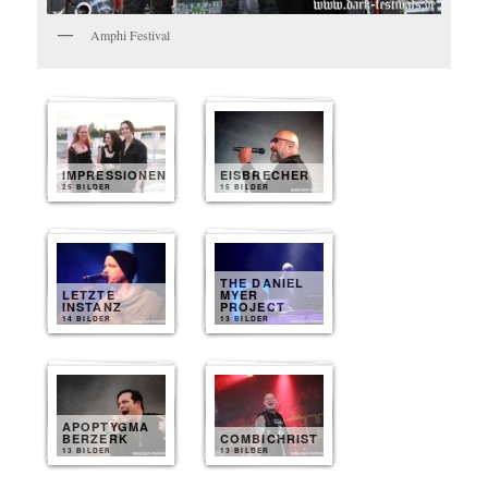
Amphi Festival
IMPRESSIONEN
EISBRECHER
25 BILDER
15 BILDER
THE DANIEL
LETZTE
MYER
INSTANZ
PROJECT
14 BILDER
13 BILDER
APOPTYGMA
BERZERK
COMBICHRIST
13 BILDER
13 BILDER