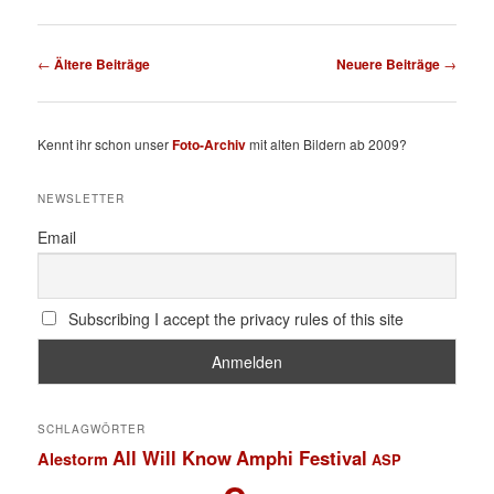
Beitragsnavigation
←
Ältere Beiträge
Neuere Beiträge
→
Kennt ihr schon unser
Foto-Archiv
mit alten Bildern ab 2009?
NEWSLETTER
Email
Subscribing I accept the privacy rules of this site
SCHLAGWÖRTER
All Will Know
Amphi Festival
Alestorm
ASP