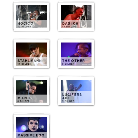
HOCICO
DAS ICH
12 BILDER
12 BILDER
STAHLMANN
THE OTHER
11 BILDER
9 BILDER
LUCIFERS
M.I.N.E
AID
8 BILDER
5 BILDER
MASSIVE EGO