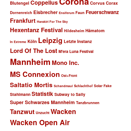
Corona
Coppelius
Blutengel
Corvus Corax
Feuerschwanz
Eisbrecher
Faun
Dornenreich
Ensiferum
Frankfurt
Harakiri For The Sky
Hexentanz Festival
Hämatom
Hildesheim
Leipzig
Köln
Letzte Instanz
In Extremo
Lord Of The Lost
M'era Luna Festival
Mannheim
Mono Inc.
MS Connexion
Ost+Front
Saltatio Mortis
Solar Fake
Schlachthof
Schandmaul
Statistik
Stahlmann
Subway to Sally
Super Schwarzes Mannheim
Tanzbrunnen
Wacken
Tanzwut
Unzucht
Wacken Open Air