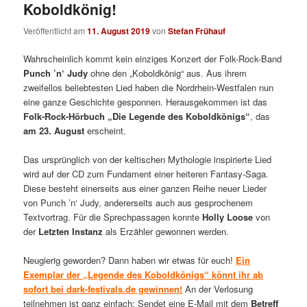
Koboldkönig!
Veröffentlicht am
11. August 2019
von
Stefan Frühauf
Wahrscheinlich kommt kein einziges Konzert der Folk-Rock-Band
Punch ’n‘ Judy
ohne den „Koboldkönig“ aus. Aus ihrem
zweifellos beliebtesten Lied haben die Nordrhein-Westfalen nun
eine ganze Geschichte gesponnen. Herausgekommen ist das
Folk-Rock-Hörbuch „Die Legende des Koboldkönigs“
, das
am 23. August
erscheint.
Das ursprünglich von der keltischen Mythologie inspirierte Lied
wird auf der CD zum Fundament einer heiteren Fantasy-Saga.
Diese besteht einerseits aus einer ganzen Reihe neuer Lieder
von Punch ’n‘ Judy, andererseits auch aus gesprochenem
Textvortrag. Für die Sprechpassagen konnte
Holly Loose
von
der
Letzten Instanz
als Erzähler gewonnen werden.
Neugierig geworden? Dann haben wir etwas für euch!
Ein
Exemplar der „Legende des Koboldkönigs“ könnt ihr ab
sofort bei dark-festivals.de gewinnen!
An der Verlosung
teilnehmen ist ganz einfach: Sendet eine E-Mail mit dem
Betreff