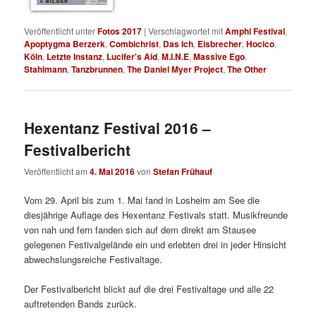
5 BILDER
Veröffentlicht unter
Fotos 2017
|
Verschlagwortet mit
Amphi Festival
,
Apoptygma Berzerk
,
Combichrist
,
Das Ich
,
Eisbrecher
,
Hocico
,
Köln
,
Letzte Instanz
,
Lucifer's Aid
,
M.I.N.E
,
Massive Ego
,
Stahlmann
,
Tanzbrunnen
,
The Daniel Myer Project
,
The Other
Hexentanz Festival 2016 –
Festivalbericht
Veröffentlicht am
4. Mai 2016
von
Stefan Frühauf
Vom 29. April bis zum 1. Mai fand in Losheim am See die
diesjährige Auflage des Hexentanz Festivals statt. Musikfreunde
von nah und fern fanden sich auf dem direkt am Stausee
gelegenen Festivalgelände ein und erlebten drei in jeder Hinsicht
abwechslungsreiche Festivaltage.
Der Festivalbericht blickt auf die drei Festivaltage und alle 22
auftretenden Bands zurück.