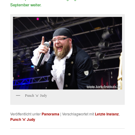
September weiter.
Punch ’n‘ Judy
Veröffentlicht unter
Panorama
|
Verschlagwortet mit
Letzte Instanz
,
Punch 'n' Judy