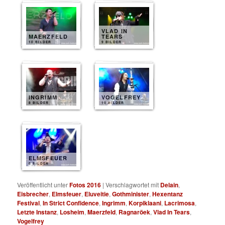
VLAD IN
MAERZFELD
TEARS
10 BILDER
9 BILDER
INGRIMM
VOGELFREY
8 BILDER
10 BILDER
ELMSFEUER
8 BILDER
Veröffentlicht unter
Fotos 2016
|
Verschlagwortet mit
Delain
,
Eisbrecher
,
Elmsfeuer
,
Eluveitie
,
Gothminister
,
Hexentanz
Festival
,
In Strict Confidence
,
Ingrimm
,
Korpiklaani
,
Lacrimosa
,
Letzte Instanz
,
Losheim
,
Maerzfeld
,
Ragnaröek
,
Vlad In Tears
,
Vogelfrey