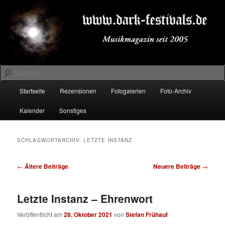
Zum
Zum
Musikmagazin seit 2005
primären
sekundären
Inhalt
Inhalt
springen
springen
DARK-FESTIVALS.DE
Suchen
Hauptmenü
Startseite
Rezensionen
Fotogalerien
Foto-Archiv
Kalender
Sonstiges
SCHLAGWORTARCHIV:
LETZTE INSTANZ
Beitragsnavigation
←
Ältere Beiträge
Neuere Beiträge
→
Letzte Instanz – Ehrenwort
Veröffentlicht am
28. Oktober 2021
von
Stefan Frühauf