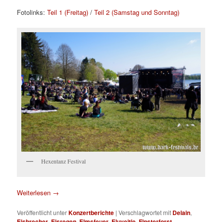
Fotolinks:
Teil 1 (Freitag)
/
Teil 2 (Samstag und Sonntag)
Hexentanz Festival
Weiterlesen
→
Veröffentlicht unter
Konzertberichte
|
Verschlagwortet mit
Delain
,
Eisbrecher
,
Eisregen
,
Elmsfeuer
,
Eluveitie
,
Finsterforst
,