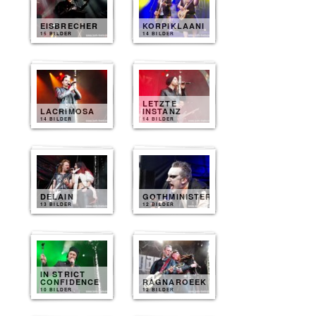
EISBRECHER
KORPIKLAANI
15 BILDER
14 BILDER
LETZTE
LACRIMOSA
INSTANZ
14 BILDER
14 BILDER
DELAIN
GOTHMINISTER
13 BILDER
12 BILDER
IN STRICT
CONFIDENCE
RAGNAROEEK
10 BILDER
12 BILDER