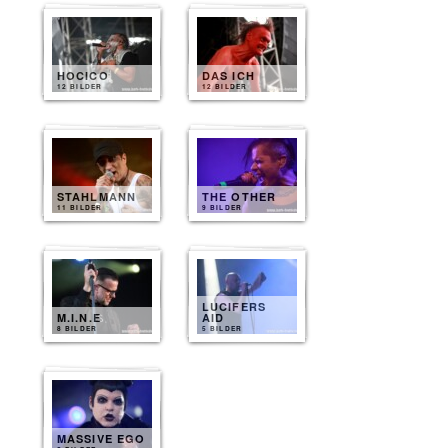
HOCICO
DAS ICH
12 BILDER
12 BILDER
STAHLMANN
THE OTHER
11 BILDER
9 BILDER
LUCIFERS
M.I.N.E
AID
8 BILDER
5 BILDER
MASSIVE EGO