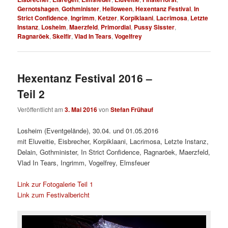
Gernotshagen
,
Gothminister
,
Helloween
,
Hexentanz Festival
,
In
Strict Confidence
,
Ingrimm
,
Ketzer
,
Korpiklaani
,
Lacrimosa
,
Letzte
Instanz
,
Losheim
,
Maerzfeld
,
Primordial
,
Pussy Sisster
,
Ragnaröek
,
Skelfir
,
Vlad In Tears
,
Vogelfrey
Hexentanz Festival 2016 –
Teil 2
Veröffentlicht am
3. Mai 2016
von
Stefan Frühauf
Losheim (Eventgelände), 30.04. und 01.05.2016
mit Eluveitie, Eisbrecher, Korpiklaani, Lacrimosa, Letzte Instanz,
Delain, Gothminister, In Strict Confidence, Ragnaröek, Maerzfeld,
Vlad In Tears, Ingrimm, Vogelfrey, Elmsfeuer
Link zur Fotogalerie Teil 1
Link zum Festivalbericht