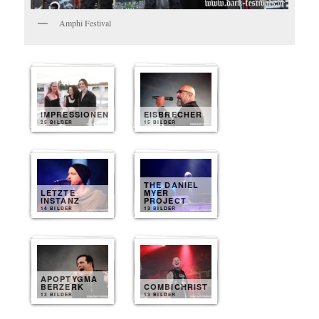
Amphi Festival
IMPRESSIONEN
EISBRECHER
25 BILDER
15 BILDER
THE DANIEL
LETZTE
MYER
INSTANZ
PROJECT
14 BILDER
13 BILDER
APOPTYGMA
BERZERK
COMBICHRIST
13 BILDER
13 BILDER