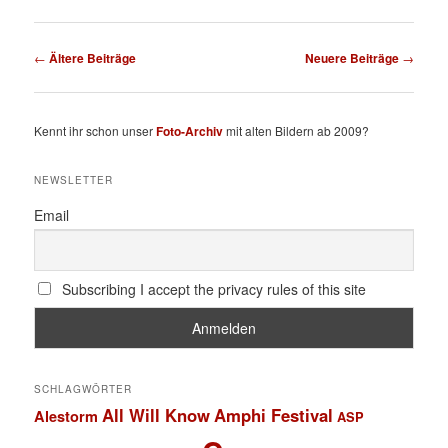
Beitragsnavigation
←
Ältere Beiträge
Neuere Beiträge
→
Kennt ihr schon unser
Foto-Archiv
mit alten Bildern ab 2009?
NEWSLETTER
Email
Subscribing I accept the privacy rules of this site
SCHLAGWÖRTER
All Will Know
Amphi Festival
Alestorm
ASP