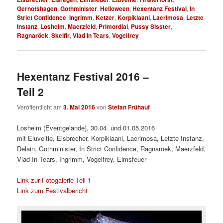
Gernotshagen
,
Gothminister
,
Helloween
,
Hexentanz Festival
,
In
Strict Confidence
,
Ingrimm
,
Ketzer
,
Korpiklaani
,
Lacrimosa
,
Letzte
Instanz
,
Losheim
,
Maerzfeld
,
Primordial
,
Pussy Sisster
,
Ragnaröek
,
Skelfir
,
Vlad In Tears
,
Vogelfrey
Hexentanz Festival 2016 –
Teil 2
Veröffentlicht am
3. Mai 2016
von
Stefan Frühauf
Losheim (Eventgelände), 30.04. und 01.05.2016
mit Eluveitie, Eisbrecher, Korpiklaani, Lacrimosa, Letzte Instanz,
Delain, Gothminister, In Strict Confidence, Ragnaröek, Maerzfeld,
Vlad In Tears, Ingrimm, Vogelfrey, Elmsfeuer
Link zur Fotogalerie Teil 1
Link zum Festivalbericht