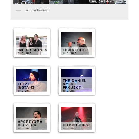
Amphi Festival
IMPRESSIONEN
EISBRECHER
25 BILDER
15 BILDER
THE DANIEL
LETZTE
MYER
INSTANZ
PROJECT
14 BILDER
13 BILDER
APOPTYGMA
BERZERK
COMBICHRIST
13 BILDER
13 BILDER