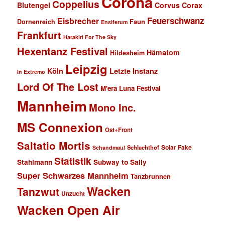
Corona
Coppelius
Blutengel
Corvus Corax
Feuerschwanz
Eisbrecher
Faun
Dornenreich
Ensiferum
Frankfurt
Harakiri For The Sky
Hexentanz Festival
Hämatom
Hildesheim
Leipzig
Köln
Letzte Instanz
In Extremo
Lord Of The Lost
M'era Luna Festival
Mannheim
Mono Inc.
MS Connexion
Ost+Front
Saltatio Mortis
Solar Fake
Schlachthof
Schandmaul
Statistik
Stahlmann
Subway to Sally
Super Schwarzes Mannheim
Tanzbrunnen
Wacken
Tanzwut
Unzucht
Wacken Open Air