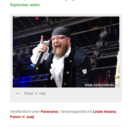
September weiter.
Punch ’n‘ Judy
Veröffentlicht unter
Panorama
|
Verschlagwortet mit
Letzte Instanz
,
Punch 'n' Judy