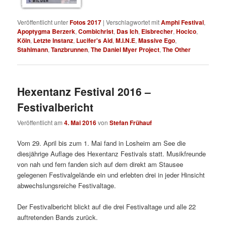
5 BILDER
Veröffentlicht unter
Fotos 2017
|
Verschlagwortet mit
Amphi Festival
,
Apoptygma Berzerk
,
Combichrist
,
Das Ich
,
Eisbrecher
,
Hocico
,
Köln
,
Letzte Instanz
,
Lucifer's Aid
,
M.I.N.E
,
Massive Ego
,
Stahlmann
,
Tanzbrunnen
,
The Daniel Myer Project
,
The Other
Hexentanz Festival 2016 –
Festivalbericht
Veröffentlicht am
4. Mai 2016
von
Stefan Frühauf
Vom 29. April bis zum 1. Mai fand in Losheim am See die
diesjährige Auflage des Hexentanz Festivals statt. Musikfreunde
von nah und fern fanden sich auf dem direkt am Stausee
gelegenen Festivalgelände ein und erlebten drei in jeder Hinsicht
abwechslungsreiche Festivaltage.
Der Festivalbericht blickt auf die drei Festivaltage und alle 22
auftretenden Bands zurück.