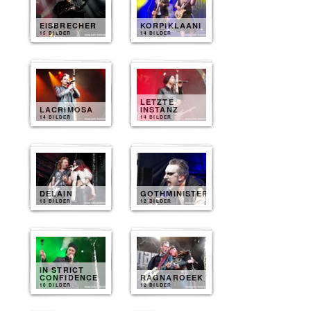
EISBRECHER
KORPIKLAANI
15 BILDER
14 BILDER
LETZTE
LACRIMOSA
INSTANZ
14 BILDER
14 BILDER
DELAIN
GOTHMINISTER
13 BILDER
12 BILDER
IN STRICT
CONFIDENCE
RAGNAROEEK
10 BILDER
12 BILDER