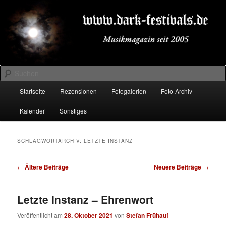
Zum
Zum
Musikmagazin seit 2005
primären
sekundären
Inhalt
Inhalt
springen
springen
DARK-FESTIVALS.DE
Suchen
Hauptmenü
Startseite
Rezensionen
Fotogalerien
Foto-Archiv
Kalender
Sonstiges
SCHLAGWORTARCHIV:
LETZTE INSTANZ
Beitragsnavigation
←
Ältere Beiträge
Neuere Beiträge
→
Letzte Instanz – Ehrenwort
Veröffentlicht am
28. Oktober 2021
von
Stefan Frühauf