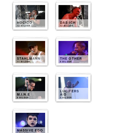
HOCICO
DAS ICH
12 BILDER
12 BILDER
STAHLMANN
THE OTHER
11 BILDER
9 BILDER
LUCIFERS
M.I.N.E
AID
8 BILDER
5 BILDER
MASSIVE EGO