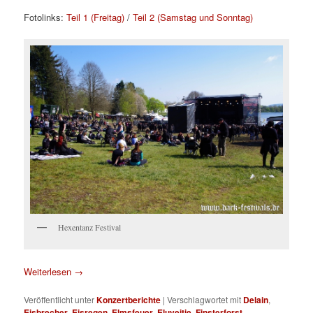
Fotolinks:
Teil 1 (Freitag)
/
Teil 2 (Samstag und Sonntag)
Hexentanz Festival
Weiterlesen
→
Veröffentlicht unter
Konzertberichte
|
Verschlagwortet mit
Delain
,
Eisbrecher
,
Eisregen
,
Elmsfeuer
,
Eluveitie
,
Finsterforst
,