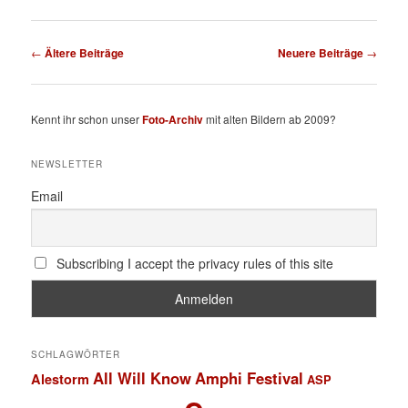
Beitragsnavigation
←
Ältere Beiträge
Neuere Beiträge
→
Kennt ihr schon unser
Foto-Archiv
mit alten Bildern ab 2009?
NEWSLETTER
Email
Subscribing I accept the privacy rules of this site
SCHLAGWÖRTER
All Will Know
Amphi Festival
Alestorm
ASP