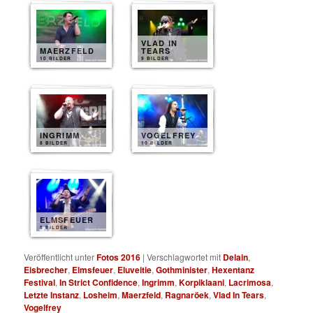
VLAD IN
MAERZFELD
TEARS
10 BILDER
9 BILDER
INGRIMM
VOGELFREY
8 BILDER
10 BILDER
ELMSFEUER
8 BILDER
Veröffentlicht unter
Fotos 2016
|
Verschlagwortet mit
Delain
,
Eisbrecher
,
Elmsfeuer
,
Eluveitie
,
Gothminister
,
Hexentanz
Festival
,
In Strict Confidence
,
Ingrimm
,
Korpiklaani
,
Lacrimosa
,
Letzte Instanz
,
Losheim
,
Maerzfeld
,
Ragnaröek
,
Vlad In Tears
,
Vogelfrey