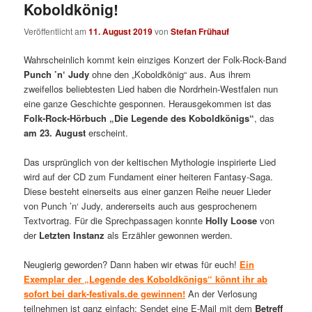
Koboldkönig!
Veröffentlicht am
11. August 2019
von
Stefan Frühauf
Wahrscheinlich kommt kein einziges Konzert der Folk-Rock-Band
Punch ’n‘ Judy
ohne den „Koboldkönig“ aus. Aus ihrem
zweifellos beliebtesten Lied haben die Nordrhein-Westfalen nun
eine ganze Geschichte gesponnen. Herausgekommen ist das
Folk-Rock-Hörbuch „Die Legende des Koboldkönigs“
, das
am 23. August
erscheint.
Das ursprünglich von der keltischen Mythologie inspirierte Lied
wird auf der CD zum Fundament einer heiteren Fantasy-Saga.
Diese besteht einerseits aus einer ganzen Reihe neuer Lieder
von Punch ’n‘ Judy, andererseits auch aus gesprochenem
Textvortrag. Für die Sprechpassagen konnte
Holly Loose
von
der
Letzten Instanz
als Erzähler gewonnen werden.
Neugierig geworden? Dann haben wir etwas für euch!
Ein
Exemplar der „Legende des Koboldkönigs“ könnt ihr ab
sofort bei dark-festivals.de gewinnen!
An der Verlosung
teilnehmen ist ganz einfach: Sendet eine E-Mail mit dem
Betreff