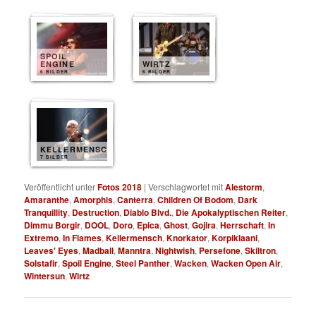
SPOIL
ENGINE
WIRTZ
6 BILDER
6 BILDER
KELLERMENSCH
7 BILDER
Veröffentlicht unter
Fotos 2018
|
Verschlagwortet mit
Alestorm
,
Amaranthe
,
Amorphis
,
Canterra
,
Children Of Bodom
,
Dark
Tranquillity
,
Destruction
,
Diablo Blvd.
,
Die Apokalyptischen Reiter
,
Dimmu Borgir
,
DOOL
,
Doro
,
Epica
,
Ghost
,
Gojira
,
Herrschaft
,
In
Extremo
,
In Flames
,
Kellermensch
,
Knorkator
,
Korpiklaani
,
Leaves' Eyes
,
Madball
,
Manntra
,
Nightwish
,
Persefone
,
Skiltron
,
Solstafir
,
Spoil Engine
,
Steel Panther
,
Wacken
,
Wacken Open Air
,
Wintersun
,
Wirtz