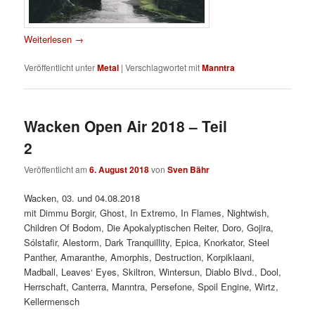
Weiterlesen
→
Veröffentlicht unter
Metal
|
Verschlagwortet mit
Manntra
Wacken Open Air 2018 – Teil
2
Veröffentlicht am
6. August 2018
von
Sven Bähr
Wacken, 03. und 04.08.2018
mit Dimmu Borgir, Ghost, In Extremo, In Flames, Nightwish,
Children Of Bodom, Die Apokalyptischen Reiter, Doro, Gojira,
Sólstafir, Alestorm, Dark Tranquillity, Epica, Knorkator, Steel
Panther, Amaranthe, Amorphis, Destruction, Korpiklaani,
Madball, Leaves‘ Eyes, Skiltron, Wintersun, Diablo Blvd., Dool,
Herrschaft, Canterra, Manntra, Persefone, Spoil Engine, Wirtz,
Kellermensch