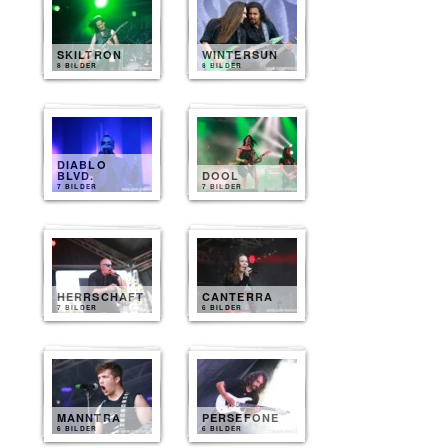
SKILTRON
WINTERSUN
8 BILDER
8 BILDER
DIABLO
BLVD.
DOOL
7 BILDER
7 BILDER
HERRSCHAFT
CANTERRA
7 BILDER
6 BILDER
MANNTRA
PERSEFONE
6 BILDER
6 BILDER