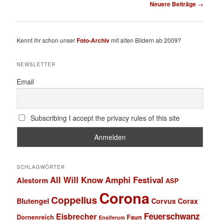
Beitragsnavigation
Neuere Beiträge
→
Kennt ihr schon unser
Foto-Archiv
mit alten Bildern ab 2009?
NEWSLETTER
Email
Subscribing I accept the privacy rules of this site
SCHLAGWÖRTER
All Will Know
Amphi Festival
Alestorm
ASP
Corona
Coppelius
Blutengel
Corvus Corax
Feuerschwanz
Eisbrecher
Faun
Dornenreich
Ensiferum