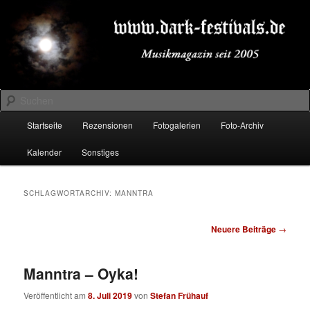
Zum
Zum
Musikmagazin seit 2005
primären
sekundären
Inhalt
Inhalt
springen
springen
DARK-FESTIVALS.DE
Suchen
Hauptmenü
Startseite
Rezensionen
Fotogalerien
Foto-Archiv
Kalender
Sonstiges
SCHLAGWORTARCHIV:
MANNTRA
Beitragsnavigation
Neuere Beiträge
→
Manntra – Oyka!
Veröffentlicht am
8. Juli 2019
von
Stefan Frühauf