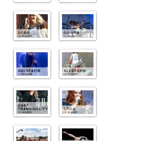
DORO
GOJIRA
12 BILDER
12 BILDER
SOLSTAFIR
ALESTORM
12 BILDER
10 BILDER
DARK
TRANQUILLITY
EPICA
10 BILDER
10 BILDER