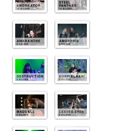
STEEL
KNORKATOR
PANTHER
10 BILDER
10 BILDER
AMARANTHE
AMORPHIS
9 BILDER
9 BILDER
DESTRUCTION
KORPIKLAANI
9 BILDER
9 BILDER
MADBALL
LEAVES EYES
9 BILDER
8 BILDER