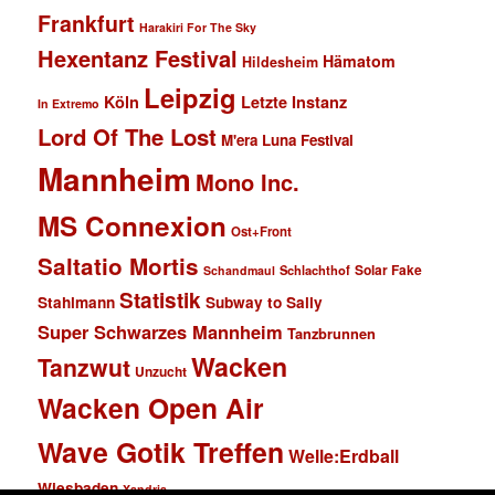
Frankfurt
Harakiri For The Sky
Hexentanz Festival
Hämatom
Hildesheim
Leipzig
Köln
Letzte Instanz
In Extremo
Lord Of The Lost
M'era Luna Festival
Mannheim
Mono Inc.
MS Connexion
Ost+Front
Saltatio Mortis
Solar Fake
Schlachthof
Schandmaul
Statistik
Stahlmann
Subway to Sally
Super Schwarzes Mannheim
Tanzbrunnen
Wacken
Tanzwut
Unzucht
Wacken Open Air
Wave Gotik Treffen
Welle:Erdball
Wiesbaden
Xandria