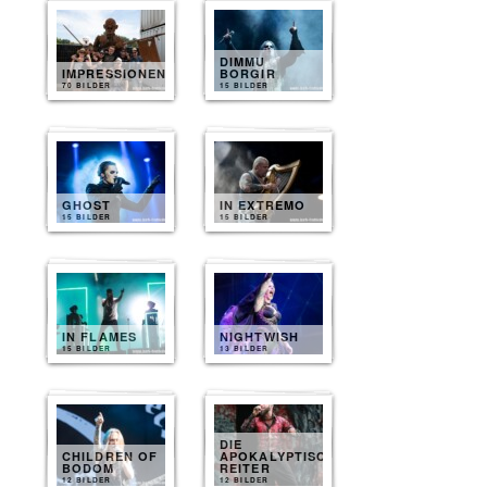
DIMMU
IMPRESSIONEN
BORGIR
70 BILDER
15 BILDER
GHOST
IN EXTREMO
15 BILDER
15 BILDER
IN FLAMES
NIGHTWISH
15 BILDER
13 BILDER
DIE
CHILDREN OF
APOKALYPTISCHEN
BODOM
REITER
12 BILDER
12 BILDER