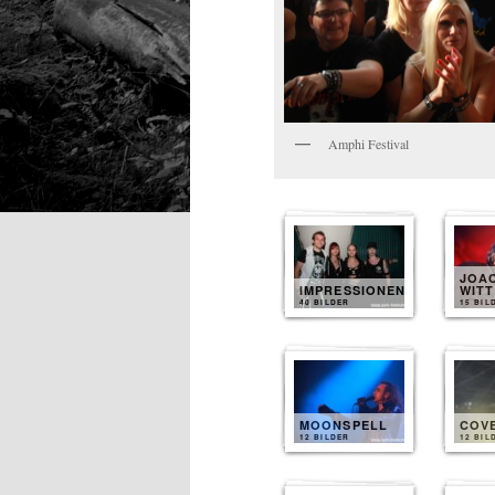
Amphi Festival
JOA
IMPRESSIONEN
WITT
40 BILDER
15 BIL
MOONSPELL
COV
12 BILDER
12 BIL