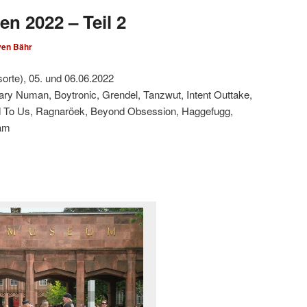
en 2022 – Teil 2
ven Bähr
sorte), 05. und 06.06.2022
ary Numan, Boytronic, Grendel, Tanzwut, Intent Outtake,
ied To Us, Ragnaröek, Beyond Obsession, Haggefugg,
eam