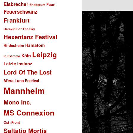
Eisbrecher
Faun
Ensiferum
Feuerschwanz
Frankfurt
Harakiri For The Sky
Hexentanz Festival
Hämatom
Hildesheim
Leipzig
Köln
In Extremo
Letzte Instanz
Lord Of The Lost
M'era Luna Festival
Mannheim
Mono Inc.
MS Connexion
Ost+Front
Saltatio Mortis