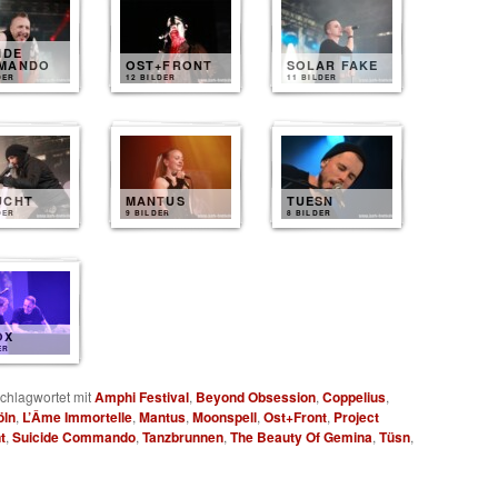
IDE
MANDO
OST+FRONT
SOLAR FAKE
DER
12 BILDER
11 BILDER
UCHT
MANTUS
TUESN
DER
9 BILDER
8 BILDER
OX
ER
chlagwortet mit
Amphi Festival
,
Beyond Obsession
,
Coppelius
,
öln
,
L’Âme Immortelle
,
Mantus
,
Moonspell
,
Ost+Front
,
Project
t
,
Suicide Commando
,
Tanzbrunnen
,
The Beauty Of Gemina
,
Tüsn
,