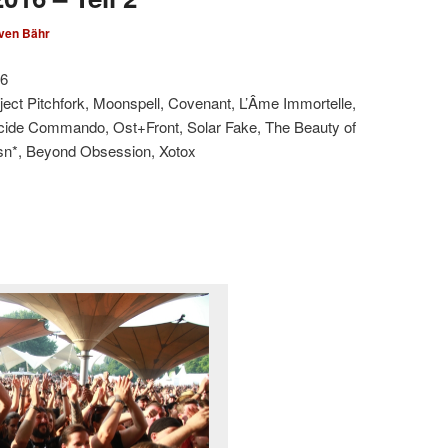
ven Bähr
16
oject Pitchfork, Moonspell, Covenant, L’Âme Immortelle,
Suicide Commando, Ost+Front, Solar Fake, The Beauty of
sn*, Beyond Obsession, Xotox