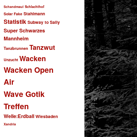
Schlachthof
Schandmaul
Stahlmann
Solar Fake
Statistik
Subway to Sally
Super Schwarzes
Mannheim
Tanzwut
Tanzbrunnen
Wacken
Unzucht
Wacken Open
Air
Wave Gotik
Treffen
Welle:Erdball
Wiesbaden
Xandria