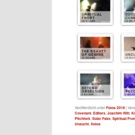
SPIRITUAL
SUIC
FRONT
COM
10 BILDER
12 BIL
THE BEAUTY
OF GEMINA
UNZ
10 BILDER
10 BIL
BEYOND
OBSESSION
XOT
8 BILDER
7 BILD
Veröffentlicht unter
Fotos 2016
|
Vers
Covenant
,
Editors
,
Joachim Witt
,
K
Pitchfork
,
Solar Fake
,
Spiritual Fron
Unzucht
,
Xotox