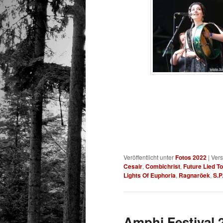
Veröffentlicht unter
Fotos 2022
|
Vers
Cesair
,
Combichrist
,
Future Lied T
Lights Of Euphoria
,
Ragnaröek
,
S.P
Amphi Festival 2