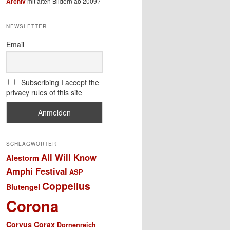
Archiv
mit alten Bildern ab 2009?
NEWSLETTER
Email
Subscribing I accept the
privacy rules of this site
SCHLAGWÖRTER
All Will Know
Alestorm
Amphi Festival
ASP
Coppelius
Blutengel
Corona
Corvus Corax
Dornenreich