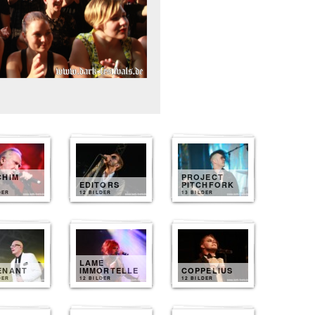
CHIM
PROJECT
EDITORS
PITCHFORK
DER
12 BILDER
13 BILDER
LAME
ENANT
IMMORTELLE
COPPELIUS
DER
12 BILDER
12 BILDER