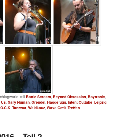
chlagwortet mit
Battle Scream
,
Beyond Obsession
,
Boytronic
,
o Us
,
Gary Numan
,
Grendel
,
Haggefugg
,
Intent Outtake
,
Leipzig
,
.O.C.K
,
Tanzwut
,
Waldkauz
,
Wave Gotik Treffen
016 – Teil 2