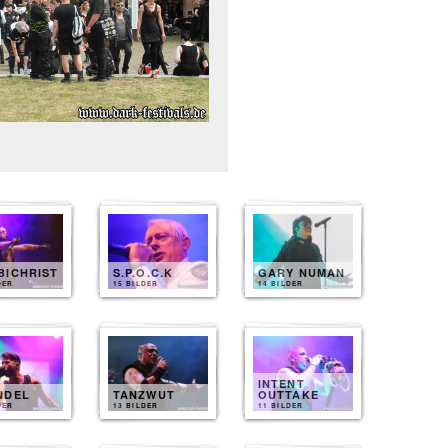
BICHRIST
S.P.O.C.K
GARY NUMAN
DER
15 BILDER
14 BILDER
INTENT
NDEL
TANZWUT
OUTTAKE
DER
13 BILDER
11 BILDER