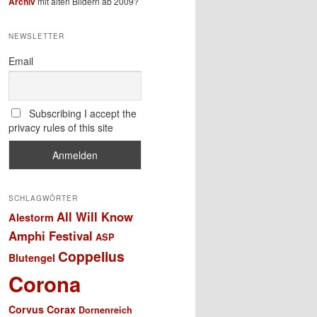
Archiv
mit alten Bildern ab 2009?
NEWSLETTER
Email
Subscribing I accept the
privacy rules of this site
SCHLAGWÖRTER
All Will Know
Alestorm
Amphi Festival
ASP
Coppelius
Blutengel
Corona
Corvus Corax
Dornenreich