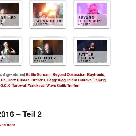
RE LIED
BEYOND
S
RAGNAROEEK
OBSESSION
DER
10 BILDER
8 BILDER
BATTLE
IR
WALDKAUZ
SCREAM
ER
7 BILDER
5 BILDER
chlagwortet mit
Battle Scream
,
Beyond Obsession
,
Boytronic
,
o Us
,
Gary Numan
,
Grendel
,
Haggefugg
,
Intent Outtake
,
Leipzig
,
.O.C.K
,
Tanzwut
,
Waldkauz
,
Wave Gotik Treffen
016 – Teil 2
ven Bähr