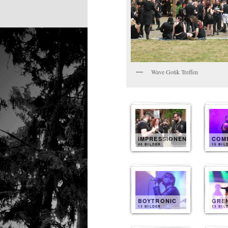
Wave Gotik Treffen
IMPRESSIONEN
COM
40 BILDER
15 BIL
BOYTRONIC
GRE
13 BILDER
13 BIL