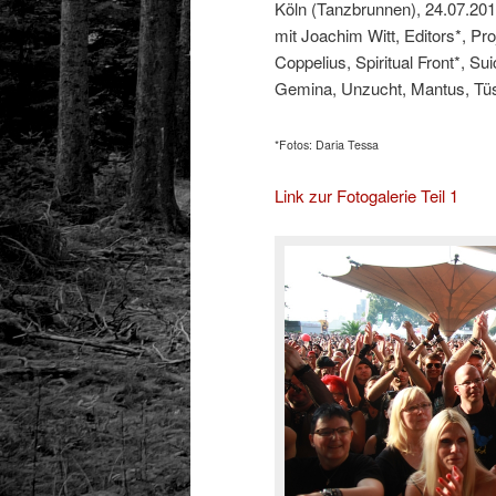
Köln (Tanzbrunnen), 24.07.20
mit Joachim Witt, Editors*, Pr
Coppelius, Spiritual Front*, 
Gemina, Unzucht, Mantus, Tü
*Fotos: Daria Tessa
Link zur Fotogalerie Teil 1