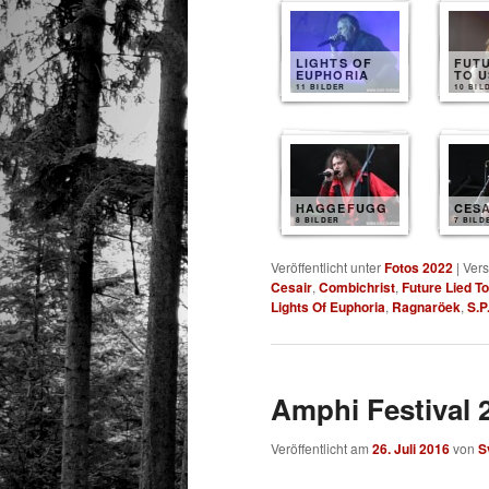
LIGHTS OF
FUTU
EUPHORIA
TO U
11 BILDER
10 BIL
HAGGEFUGG
CESA
8 BILDER
7 BILD
Veröffentlicht unter
Fotos 2022
|
Vers
Cesair
,
Combichrist
,
Future Lied T
Lights Of Euphoria
,
Ragnaröek
,
S.P
Amphi Festival 2
Veröffentlicht am
26. Juli 2016
von
S