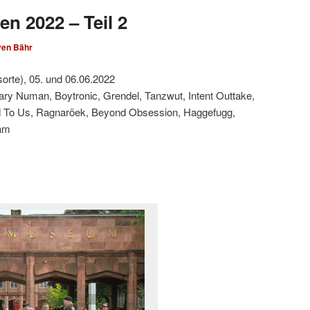
en 2022 – Teil 2
ven Bähr
sorte), 05. und 06.06.2022
ary Numan, Boytronic, Grendel, Tanzwut, Intent Outtake,
ied To Us, Ragnaröek, Beyond Obsession, Haggefugg,
eam