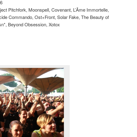
16
oject Pitchfork, Moonspell, Covenant, L’Âme Immortelle,
Suicide Commando, Ost+Front, Solar Fake, The Beauty of
sn*, Beyond Obsession, Xotox