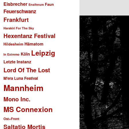
Eisbrecher
Faun
Ensiferum
Feuerschwanz
Frankfurt
Harakiri For The Sky
Hexentanz Festival
Hämatom
Hildesheim
Leipzig
Köln
In Extremo
Letzte Instanz
Lord Of The Lost
M'era Luna Festival
Mannheim
Mono Inc.
MS Connexion
Ost+Front
Saltatio Mortis