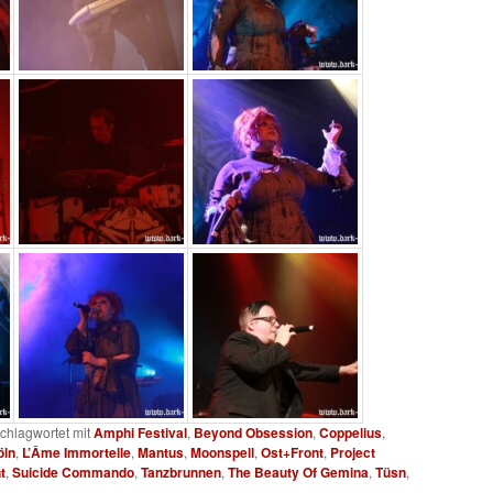
chlagwortet mit
Amphi Festival
,
Beyond Obsession
,
Coppelius
,
öln
,
L’Âme Immortelle
,
Mantus
,
Moonspell
,
Ost+Front
,
Project
t
,
Suicide Commando
,
Tanzbrunnen
,
The Beauty Of Gemina
,
Tüsn
,