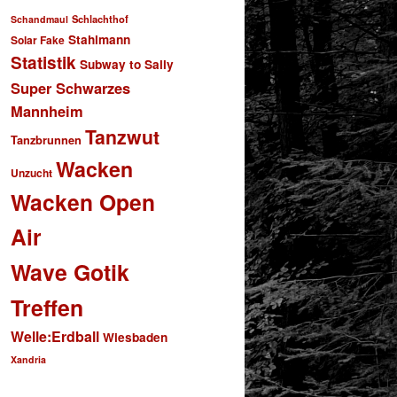
Schlachthof
Schandmaul
Stahlmann
Solar Fake
Statistik
Subway to Sally
Super Schwarzes
Mannheim
Tanzwut
Tanzbrunnen
Wacken
Unzucht
Wacken Open
Air
Wave Gotik
Treffen
Welle:Erdball
Wiesbaden
Xandria