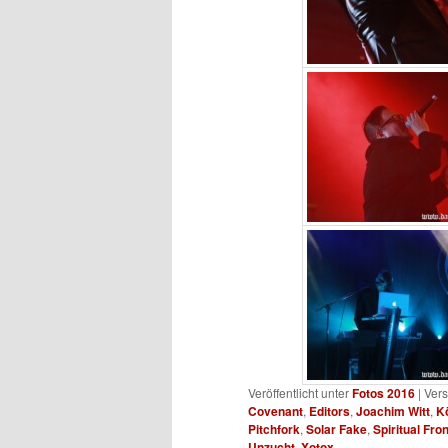
Veröffentlicht unter
Fotos 2016
|
Vers
Covenant
,
Editors
,
Joachim Witt
,
K
Pitchfork
,
Solar Fake
,
Spiritual Fron
Unzucht
,
Xotox