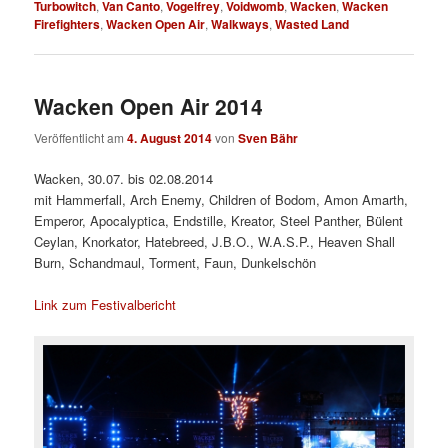
Turbowitch
,
Van Canto
,
Vogelfrey
,
Voidwomb
,
Wacken
,
Wacken
Firefighters
,
Wacken Open Air
,
Walkways
,
Wasted Land
Wacken Open Air 2014
Veröffentlicht am
4. August 2014
von
Sven Bähr
Wacken, 30.07. bis 02.08.2014
mit Hammerfall, Arch Enemy, Children of Bodom, Amon Amarth,
Emperor, Apocalyptica, Endstille, Kreator, Steel Panther, Bülent
Ceylan, Knorkator, Hatebreed, J.B.O., W.A.S.P., Heaven Shall
Burn, Schandmaul, Torment, Faun, Dunkelschön
Link zum Festivalbericht