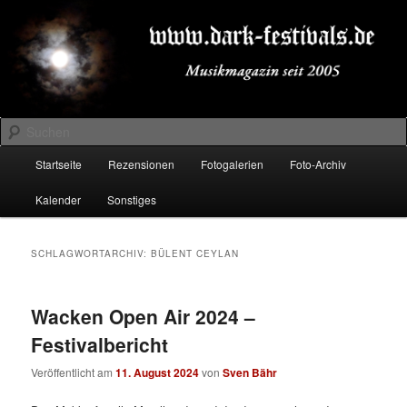
Zum
Zum
Musikmagazin seit 2005
primären
sekundären
Inhalt
Inhalt
springen
springen
DARK-FESTIVALS.DE
Suchen
Hauptmenü
Startseite
Rezensionen
Fotogalerien
Foto-Archiv
Kalender
Sonstiges
SCHLAGWORTARCHIV:
BÜLENT CEYLAN
Wacken Open Air 2024 –
Festivalbericht
Veröffentlicht am
11. August 2024
von
Sven Bähr