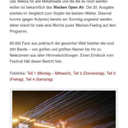
Das Mekka für alle Metalheads und die die es noch werden
wollen ist bekanntlich das
Wacken Open Air
. Die 33. Ausgabe
startete im Vergleich zum Vorjahr bei bestem Wetter. Diesmal
konnte (gegen Aufpreis) bereits am Sonntag angereist werden,
daher stand für viele eine Woche pures Wacken-Feeling auf dem
Programm.
85.000 Fans aus praktisch der gesamten Welt feierten die rund
200 Bands – von großen und größten Namen bis hin zu
Newcomern aus allen Himmelsrichtungen. Einen Eindruck vom
Festival hält dieser Bericht fest.
Fotolinks:
Teil 1 (Montag – Mittwoch)
,
Teil 2 (Donnerstag)
,
Teil 3
(Freitag)
,
Teil 4 (Samstag)