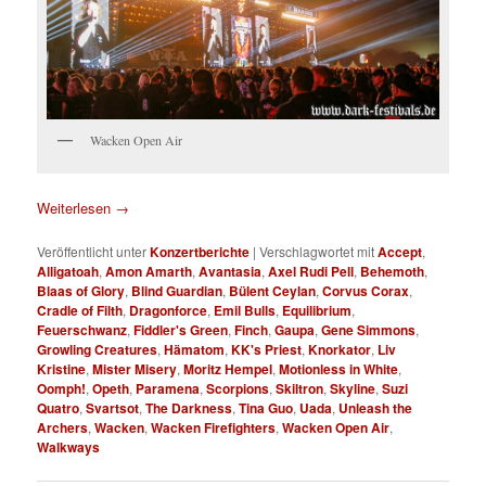
Wacken Open Air
Weiterlesen
→
Veröffentlicht unter
Konzertberichte
|
Verschlagwortet mit
Accept
,
Alligatoah
,
Amon Amarth
,
Avantasia
,
Axel Rudi Pell
,
Behemoth
,
Blaas of Glory
,
Blind Guardian
,
Bülent Ceylan
,
Corvus Corax
,
Cradle of Filth
,
Dragonforce
,
Emil Bulls
,
Equilibrium
,
Feuerschwanz
,
Fiddler's Green
,
Finch
,
Gaupa
,
Gene Simmons
,
Growling Creatures
,
Hämatom
,
KK's Priest
,
Knorkator
,
Liv
Kristine
,
Mister Misery
,
Moritz Hempel
,
Motionless in White
,
Oomph!
,
Opeth
,
Paramena
,
Scorpions
,
Skiltron
,
Skyline
,
Suzi
Quatro
,
Svartsot
,
The Darkness
,
Tina Guo
,
Uada
,
Unleash the
Archers
,
Wacken
,
Wacken Firefighters
,
Wacken Open Air
,
Walkways