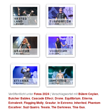
WASTED
LAND
TURBOWITCH
5 BILDER
5 BILDER
GRAUFAR
VOIDWOMB
5 BILDER
5 BILDER
ETTERNA
INHERITED
5 BILDER
5 BILDER
Veröffentlicht unter
Fotos 2024
|
Verschlagwortet mit
Bülent Ceylan
,
Butcher Babies
,
Cascade Effect
,
Drone
,
Equilibrium
,
Etterna
,
Extrabreit
,
Flogging Molly
,
Graufar
,
In Extremo
,
Inherited
,
Phantom
Excaliver
,
Suzi Quatro
,
Tessia
,
The Darkness
,
Tina Guo
,