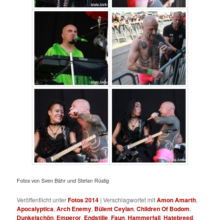
Fotos von Sven Bähr und Stefan Rüstig
Veröffentlicht unter
Fotos 2014
|
Verschlagwortet mit
Amon Amarth
,
Apocalyptica
,
Arch Enemy
,
Bülent Ceylan
,
Children Of Bodom
,
Dunkelschön
,
Emperor
,
Endstille
,
Faun
,
Hammerfall
,
Hatebreed
,