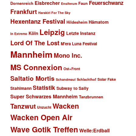
Feuerschwanz
Eisbrecher
Faun
Dornenreich
Ensiferum
Frankfurt
Harakiri For The Sky
Hexentanz Festival
Hämatom
Hildesheim
Leipzig
Köln
Letzte Instanz
In Extremo
Lord Of The Lost
M'era Luna Festival
Mannheim
Mono Inc.
MS Connexion
Ost+Front
Saltatio Mortis
Solar Fake
Schlachthof
Schandmaul
Statistik
Stahlmann
Subway to Sally
Super Schwarzes Mannheim
Tanzbrunnen
Wacken
Tanzwut
Unzucht
Wacken Open Air
Wave Gotik Treffen
Welle:Erdball