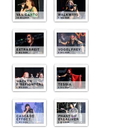
VAN CANTO
WALKWAYS
10 BILDER
9 BILDER
EXTRABREIT
VOGELFREY
9 BILDER
9 BILDER
WACKEN
FIREFIGHTERS
TESSIA
8 BILDER
5 BILDER
CASCADE
PHANTOM
EFFECT
EXCALIVER
5 BILDER
5 BILDER