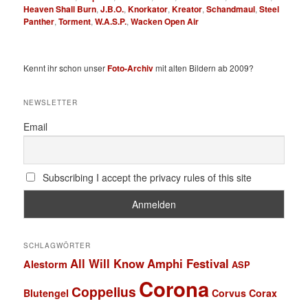
Heaven Shall Burn
,
J.B.O.
,
Knorkator
,
Kreator
,
Schandmaul
,
Steel
Panther
,
Torment
,
W.A.S.P.
,
Wacken Open Air
Kennt ihr schon unser
Foto-Archiv
mit alten Bildern ab 2009?
NEWSLETTER
Email
Subscribing I accept the privacy rules of this site
SCHLAGWÖRTER
All Will Know
Amphi Festival
Alestorm
ASP
Corona
Coppelius
Blutengel
Corvus Corax