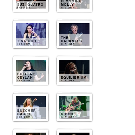
FLOGGING
SUZI QUATRO
MOLLY
13 BILDER
13 BILDER
THE
TINA GUO
DARKNESS
13 BILDER
12 BILDER
BUELENT
CEYLAN
EQUILIBRIUM
12 BILDER
11 BILDER
BUTCHER
BABIES
DRONE
10 BILDER
10 BILDER