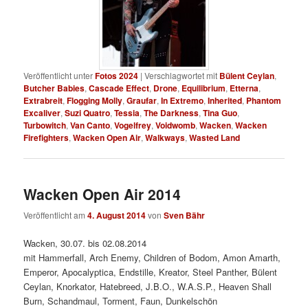
Veröffentlicht unter
Fotos 2024
|
Verschlagwortet mit
Bülent Ceylan
,
Butcher Babies
,
Cascade Effect
,
Drone
,
Equilibrium
,
Etterna
,
Extrabreit
,
Flogging Molly
,
Graufar
,
In Extremo
,
Inherited
,
Phantom
Excaliver
,
Suzi Quatro
,
Tessia
,
The Darkness
,
Tina Guo
,
Turbowitch
,
Van Canto
,
Vogelfrey
,
Voidwomb
,
Wacken
,
Wacken
Firefighters
,
Wacken Open Air
,
Walkways
,
Wasted Land
Wacken Open Air 2014
Veröffentlicht am
4. August 2014
von
Sven Bähr
Wacken, 30.07. bis 02.08.2014
mit Hammerfall, Arch Enemy, Children of Bodom, Amon Amarth,
Emperor, Apocalyptica, Endstille, Kreator, Steel Panther, Bülent
Ceylan, Knorkator, Hatebreed, J.B.O., W.A.S.P., Heaven Shall
Burn, Schandmaul, Torment, Faun, Dunkelschön