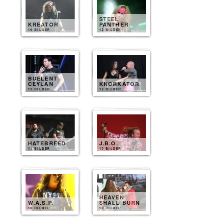
STEEL
KREATOR
PANTHER
10 BILDER
12 BILDER
BUELENT
CEYLAN
KNORKATOR
12 BILDER
12 BILDER
HATEBREED
J.B.O.
11 BILDER
10 BILDER
HEAVEN
W.A.S.P.
SHALL BURN
10 BILDER
10 BILDER