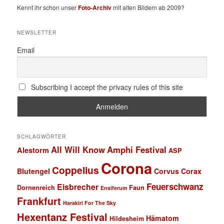
Kennt ihr schon unser
Foto-Archiv
mit alten Bildern ab 2009?
NEWSLETTER
Email
Subscribing I accept the privacy rules of this site
SCHLAGWÖRTER
All Will Know
Amphi Festival
Alestorm
ASP
Corona
Coppelius
Blutengel
Corvus Corax
Feuerschwanz
Eisbrecher
Faun
Dornenreich
Ensiferum
Frankfurt
Harakiri For The Sky
Hexentanz Festival
Hämatom
Hildesheim