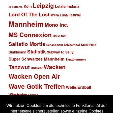
Leipzig
Köln
Letzte Instanz
In Extremo
Lord Of The Lost
M'era Luna Festival
Mannheim
Mono Inc.
MS Connexion
Ost+Front
Saltatio Mortis
Solar Fake
Schlachthof
Schandmaul
Statistik
Stahlmann
Subway to Sally
Super Schwarzes Mannheim
Tanzbrunnen
Wacken
Tanzwut
Unzucht
Wacken Open Air
Wave Gotik Treffen
Welle:Erdball
Wiesbaden
Xandria
Impressum