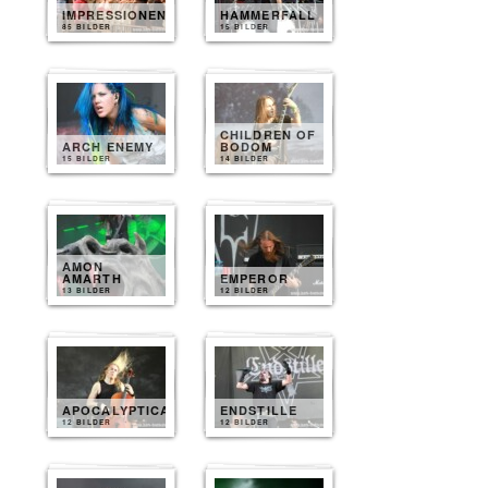
IMPRESSIONEN
HAMMERFALL
85 BILDER
15 BILDER
CHILDREN OF
ARCH ENEMY
BODOM
15 BILDER
14 BILDER
AMON
AMARTH
EMPEROR
13 BILDER
12 BILDER
APOCALYPTICA
ENDSTILLE
12 BILDER
12 BILDER