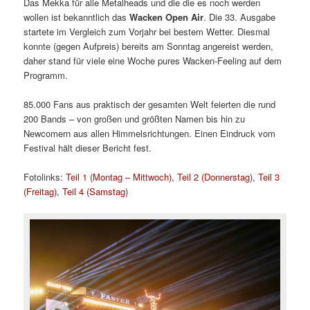
Das Mekka für alle Metalheads und die die es noch werden
wollen ist bekanntlich das
Wacken Open Air
. Die 33. Ausgabe
startete im Vergleich zum Vorjahr bei bestem Wetter. Diesmal
konnte (gegen Aufpreis) bereits am Sonntag angereist werden,
daher stand für viele eine Woche pures Wacken-Feeling auf dem
Programm.
85.000 Fans aus praktisch der gesamten Welt feierten die rund
200 Bands – von großen und größten Namen bis hin zu
Newcomern aus allen Himmelsrichtungen. Einen Eindruck vom
Festival hält dieser Bericht fest.
Fotolinks:
Teil 1 (Montag – Mittwoch)
,
Teil 2 (Donnerstag)
,
Teil 3
(Freitag)
,
Teil 4 (Samstag)