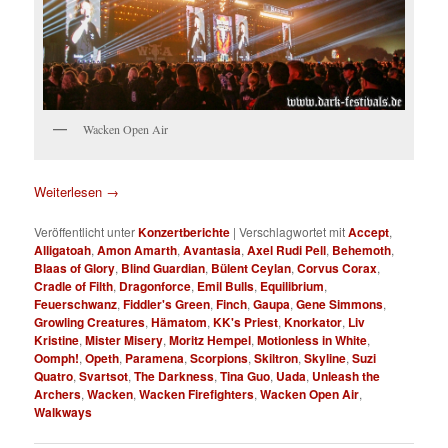
Wacken Open Air
Weiterlesen
→
Veröffentlicht unter
Konzertberichte
|
Verschlagwortet mit
Accept
,
Alligatoah
,
Amon Amarth
,
Avantasia
,
Axel Rudi Pell
,
Behemoth
,
Blaas of Glory
,
Blind Guardian
,
Bülent Ceylan
,
Corvus Corax
,
Cradle of Filth
,
Dragonforce
,
Emil Bulls
,
Equilibrium
,
Feuerschwanz
,
Fiddler's Green
,
Finch
,
Gaupa
,
Gene Simmons
,
Growling Creatures
,
Hämatom
,
KK's Priest
,
Knorkator
,
Liv
Kristine
,
Mister Misery
,
Moritz Hempel
,
Motionless in White
,
Oomph!
,
Opeth
,
Paramena
,
Scorpions
,
Skiltron
,
Skyline
,
Suzi
Quatro
,
Svartsot
,
The Darkness
,
Tina Guo
,
Uada
,
Unleash the
Archers
,
Wacken
,
Wacken Firefighters
,
Wacken Open Air
,
Walkways