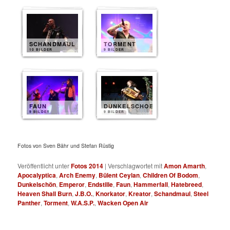
SCHANDMAUL
TORMENT
10 BILDER
9 BILDER
FAUN
DUNKELSCHOEN
9 BILDER
9 BILDER
Fotos von Sven Bähr und Stefan Rüstig
Veröffentlicht unter
Fotos 2014
|
Verschlagwortet mit
Amon Amarth
,
Apocalyptica
,
Arch Enemy
,
Bülent Ceylan
,
Children Of Bodom
,
Dunkelschön
,
Emperor
,
Endstille
,
Faun
,
Hammerfall
,
Hatebreed
,
Heaven Shall Burn
,
J.B.O.
,
Knorkator
,
Kreator
,
Schandmaul
,
Steel
Panther
,
Torment
,
W.A.S.P.
,
Wacken Open Air