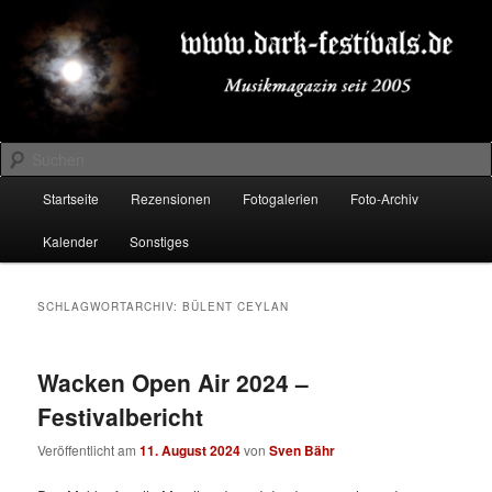
Zum
Zum
Musikmagazin seit 2005
primären
sekundären
Inhalt
Inhalt
springen
springen
DARK-FESTIVALS.DE
Suchen
Hauptmenü
Startseite
Rezensionen
Fotogalerien
Foto-Archiv
Kalender
Sonstiges
SCHLAGWORTARCHIV:
BÜLENT CEYLAN
Wacken Open Air 2024 –
Festivalbericht
Veröffentlicht am
11. August 2024
von
Sven Bähr