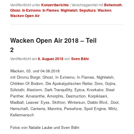
Veröffentlicht unter
Konzertberichte
|
Verschlagwortet mit
Behemoth
,
Ghost
,
In Extremo
,
In Flames
,
Nightwish
,
Sepultura
,
Wacken
,
Wacken Open Air
Wacken Open Air 2018 – Teil
2
Veröffentlicht am
6. August 2018
von
Sven Bähr
Wacken, 03. und 04.08.2018
mit Dimmu Borgir, Ghost, In Extremo, In Flames, Nightwish,
Children Of Bodom, Die Apokalyptischen Reiter, Doro, Gojira,
Sólstafir, Alestorm, Dark Tranquillity, Epica, Knorkator, Steel
Panther, Amaranthe, Amorphis, Destruction, Korpiklaani,
Madball, Leaves‘ Eyes, Skiltron, Wintersun, Diablo Blvd., Dool,
Herrschaft, Canterra, Manntra, Persefone, Spoil Engine, Wirtz,
Kellermensch
Fotos von Natalie Laube und Sven Bähr