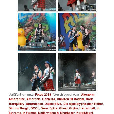
Veröffentlicht unter
Fotos 2018
|
Verschlagwortet mit
Alestorm
,
Amaranthe
,
Amorphis
,
Canterra
,
Children Of Bodom
,
Dark
Tranquillity
,
Destruction
,
Diablo Blvd.
,
Die Apokalyptischen Reiter
,
Dimmu Borgir
,
DOOL
,
Doro
,
Epica
,
Ghost
,
Gojira
,
Herrschaft
,
In
Extremo
,
In Flames
,
Kellermensch
,
Knorkator
,
Korpiklaani
,