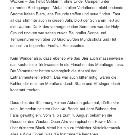
Wacken – das heißt Schlamm ohne Ende, Campen unter
extremen Bedingungen, Metal in allen Variationen, nicht endende
Ströme kalten Biers, alte Freunde treffen und neue finden. Fast
all das stimmte auch in diesen Jahr, bloß der Schlamm ließ auf
sich warten. Dank des vorhergehenden Sommers war der Holy
Ground trocken wie selten zuvor. Bei praller Sonne und
Temperaturen von über 30 Grad wurden Mundschutz und Hut
schnell zu begehrten Festival-Accessoires.
Kein Wunder also, dass ebenso wie das Bier auch massenweise
das kostenlose Trinkwasser in die Flaschen des Metalbags floss.
Die Veranstalter hatten vorsorglich die Anzahl der
Entnahmestellen erhöht. Das war auch bitter nötig, waren die
Kehlen der meisten Metalfans durch Staub und Mitsingen doch
konstant trocken.
Dass dies der Stimmung keinen Abbruch getan hat, dürfte klar
sein. Immerhin heizten über 140 Bands auf acht Bühnen den
Fans gewaltig ein. Vom 1. bis zum 4. August bekamen die
Besucher des Wacken Open Airs von epischem Power Metal
über düsteren Black Metal bis hin zu fröhlicher Mittelaltermusik
alles auf die Ohren, was die Instrumente hergaben.