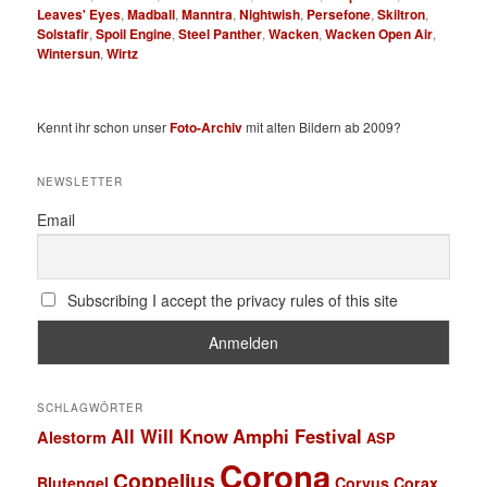
Leaves' Eyes
,
Madball
,
Manntra
,
Nightwish
,
Persefone
,
Skiltron
,
Solstafir
,
Spoil Engine
,
Steel Panther
,
Wacken
,
Wacken Open Air
,
Wintersun
,
Wirtz
Kennt ihr schon unser
Foto-Archiv
mit alten Bildern ab 2009?
NEWSLETTER
Email
Subscribing I accept the privacy rules of this site
SCHLAGWÖRTER
All Will Know
Amphi Festival
Alestorm
ASP
Corona
Coppelius
Blutengel
Corvus Corax