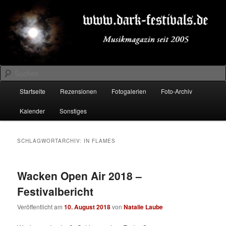
Zum
Zum
Musikmagazin seit 2005
primären
sekundären
Inhalt
Inhalt
springen
springen
DARK-FESTIVALS.DE
Suchen
Hauptmenü
Startseite
Rezensionen
Fotogalerien
Foto-Archiv
Kalender
Sonstiges
SCHLAGWORTARCHIV:
IN FLAMES
Wacken Open Air 2018 –
Festivalbericht
Veröffentlicht am
10. August 2018
von
Natalie Laube