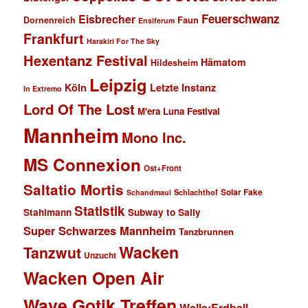
Feuerschwanz
Eisbrecher
Faun
Dornenreich
Ensiferum
Frankfurt
Harakiri For The Sky
Hexentanz Festival
Hämatom
Hildesheim
Leipzig
Köln
Letzte Instanz
In Extremo
Lord Of The Lost
M'era Luna Festival
Mannheim
Mono Inc.
MS Connexion
Ost+Front
Saltatio Mortis
Solar Fake
Schlachthof
Schandmaul
Statistik
Stahlmann
Subway to Sally
Super Schwarzes Mannheim
Tanzbrunnen
Wacken
Tanzwut
Unzucht
Wacken Open Air
Wave Gotik Treffen
Welle:Erdball