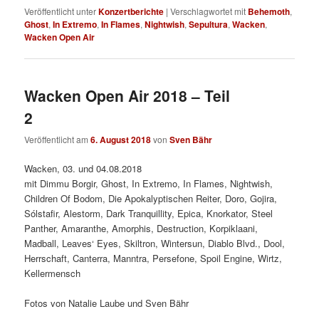
Veröffentlicht unter
Konzertberichte
|
Verschlagwortet mit
Behemoth
,
Ghost
,
In Extremo
,
In Flames
,
Nightwish
,
Sepultura
,
Wacken
,
Wacken Open Air
Wacken Open Air 2018 – Teil
2
Veröffentlicht am
6. August 2018
von
Sven Bähr
Wacken, 03. und 04.08.2018
mit Dimmu Borgir, Ghost, In Extremo, In Flames, Nightwish,
Children Of Bodom, Die Apokalyptischen Reiter, Doro, Gojira,
Sólstafir, Alestorm, Dark Tranquillity, Epica, Knorkator, Steel
Panther, Amaranthe, Amorphis, Destruction, Korpiklaani,
Madball, Leaves‘ Eyes, Skiltron, Wintersun, Diablo Blvd., Dool,
Herrschaft, Canterra, Manntra, Persefone, Spoil Engine, Wirtz,
Kellermensch
Fotos von Natalie Laube und Sven Bähr