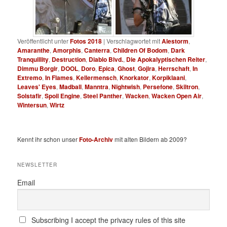
Veröffentlicht unter
Fotos 2018
|
Verschlagwortet mit
Alestorm
,
Amaranthe
,
Amorphis
,
Canterra
,
Children Of Bodom
,
Dark
Tranquillity
,
Destruction
,
Diablo Blvd.
,
Die Apokalyptischen Reiter
,
Dimmu Borgir
,
DOOL
,
Doro
,
Epica
,
Ghost
,
Gojira
,
Herrschaft
,
In
Extremo
,
In Flames
,
Kellermensch
,
Knorkator
,
Korpiklaani
,
Leaves' Eyes
,
Madball
,
Manntra
,
Nightwish
,
Persefone
,
Skiltron
,
Solstafir
,
Spoil Engine
,
Steel Panther
,
Wacken
,
Wacken Open Air
,
Wintersun
,
Wirtz
Kennt ihr schon unser
Foto-Archiv
mit alten Bildern ab 2009?
NEWSLETTER
Email
Subscribing I accept the privacy rules of this site