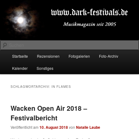
Zum
Zum
Musikmagazin seit 2005
primären
sekundären
Inhalt
Inhalt
springen
springen
DARK-FESTIVALS.DE
Suchen
Hauptmenü
Startseite
Rezensionen
Fotogalerien
Foto-Archiv
Kalender
Sonstiges
SCHLAGWORTARCHIV:
IN FLAMES
Wacken Open Air 2018 –
Festivalbericht
Veröffentlicht am
10. August 2018
von
Natalie Laube