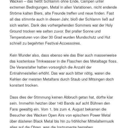
Wacken – das heißt Schlamm ohne Ende, Campen unter
extremen Bedingungen, Metal in allen Variationen, nicht endende
Ströme kalten Biers, alte Freunde treffen und neue finden. Fast
all das stimmte auch in diesen Jahr, bloß der Schlamm ließ auf
sich warten. Dank des vorhergehenden Sommers war der Holy
Ground trocken wie selten zuvor. Bei praller Sonne und
Temperaturen von über 30 Grad wurden Mundschutz und Hut
schnell zu begehrten Festival-Accessoires.
Kein Wunder also, dass ebenso wie das Bier auch massenweise
das kostenlose Trinkwasser in die Flaschen des Metalbags floss.
Die Veranstalter hatten vorsorglich die Anzahl der
Entnahmestellen erhöht. Das war auch bitter nötig, waren die
Kehlen der meisten Metalfans durch Staub und Mitsingen doch
konstant trocken.
Dass dies der Stimmung keinen Abbruch getan hat, dürfte klar
sein. Immerhin heizten über 140 Bands auf acht Bühnen den
Fans gewaltig ein. Vom 1. bis zum 4. August bekamen die
Besucher des Wacken Open Airs von epischem Power Metal
über düsteren Black Metal bis hin zu fröhlicher Mittelaltermusik
alles auf die Ohren, was die Instrumente hergaben.