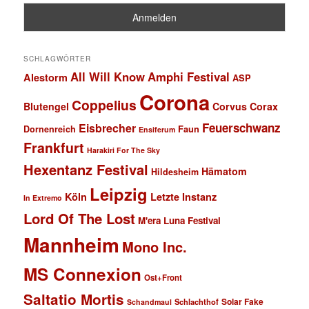
SCHLAGWÖRTER
All Will Know
Amphi Festival
Alestorm
ASP
Corona
Coppelius
Blutengel
Corvus Corax
Feuerschwanz
Eisbrecher
Faun
Dornenreich
Ensiferum
Frankfurt
Harakiri For The Sky
Hexentanz Festival
Hämatom
Hildesheim
Leipzig
Köln
Letzte Instanz
In Extremo
Lord Of The Lost
M'era Luna Festival
Mannheim
Mono Inc.
MS Connexion
Ost+Front
Saltatio Mortis
Solar Fake
Schlachthof
Schandmaul