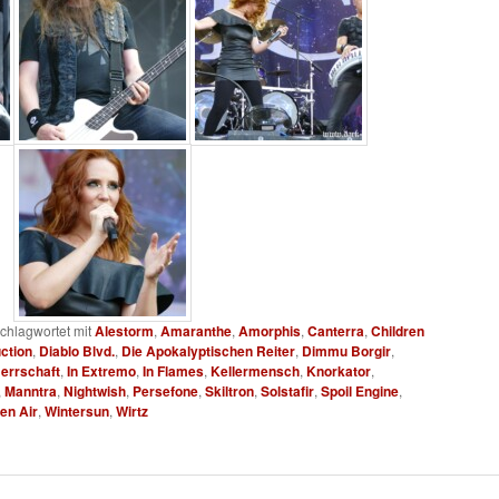
chlagwortet mit
Alestorm
,
Amaranthe
,
Amorphis
,
Canterra
,
Children
ction
,
Diablo Blvd.
,
Die Apokalyptischen Reiter
,
Dimmu Borgir
,
errschaft
,
In Extremo
,
In Flames
,
Kellermensch
,
Knorkator
,
,
Manntra
,
Nightwish
,
Persefone
,
Skiltron
,
Solstafir
,
Spoil Engine
,
en Air
,
Wintersun
,
Wirtz