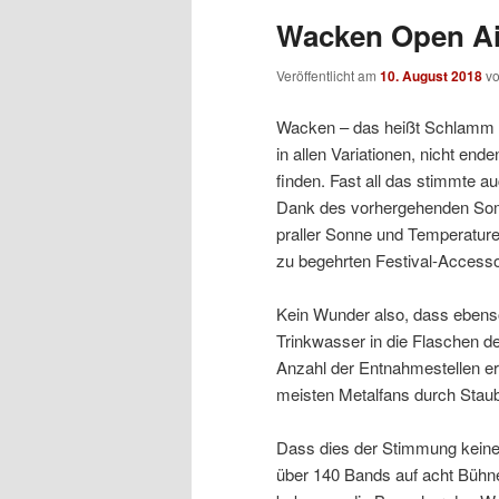
Wacken Open Air
Veröffentlicht am
10. August 2018
v
Wacken – das heißt Schlamm 
in allen Variationen, nicht end
finden. Fast all das stimmte a
Dank des vorhergehenden Somm
praller Sonne und Temperatur
zu begehrten Festival-Accesso
Kein Wunder also, dass ebens
Trinkwasser in die Flaschen de
Anzahl der Entnahmestellen erh
meisten Metalfans durch Staub
Dass dies der Stimmung keinen
über 140 Bands auf acht Bühne