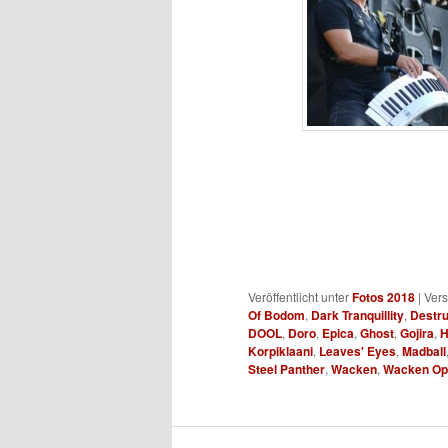
Veröffentlicht unter
Fotos 2018
|
Vers
Of Bodom
,
Dark Tranquillity
,
Destru
DOOL
,
Doro
,
Epica
,
Ghost
,
Gojira
,
H
Korpiklaani
,
Leaves' Eyes
,
Madball
Steel Panther
,
Wacken
,
Wacken Op