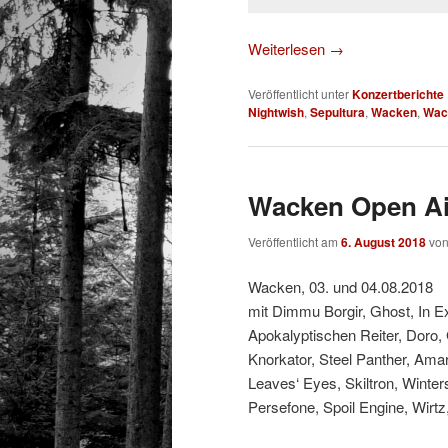
Weiterlesen
→
Veröffentlicht unter
Konzertberichte
Nightwish
,
Sepultura
,
Wacken
,
Wac
Wacken Open Air
Veröffentlicht am
6. August 2018
vo
Wacken, 03. und 04.08.2018
mit Dimmu Borgir, Ghost, In E
Apokalyptischen Reiter, Doro, G
Knorkator, Steel Panther, Amar
Leaves‘ Eyes, Skiltron, Winter
Persefone, Spoil Engine, Wirt