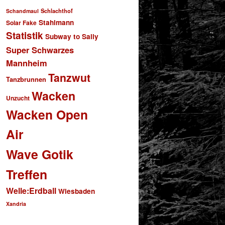
Schlachthof
Schandmaul
Stahlmann
Solar Fake
Statistik
Subway to Sally
Super Schwarzes
Mannheim
Tanzwut
Tanzbrunnen
Wacken
Unzucht
Wacken Open
Air
Wave Gotik
Treffen
Welle:Erdball
Wiesbaden
Xandria