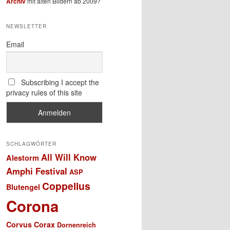
Archiv
mit alten Bildern ab 2009?
NEWSLETTER
Email
Subscribing I accept the
privacy rules of this site
SCHLAGWÖRTER
All Will Know
Alestorm
Amphi Festival
ASP
Coppelius
Blutengel
Corona
Corvus Corax
Dornenreich