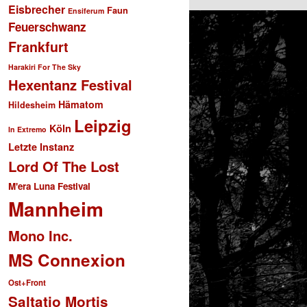
Eisbrecher
Faun
Ensiferum
Feuerschwanz
Frankfurt
Harakiri For The Sky
Hexentanz Festival
Hämatom
Hildesheim
Leipzig
Köln
In Extremo
Letzte Instanz
Lord Of The Lost
M'era Luna Festival
Mannheim
Mono Inc.
MS Connexion
Ost+Front
Saltatio Mortis