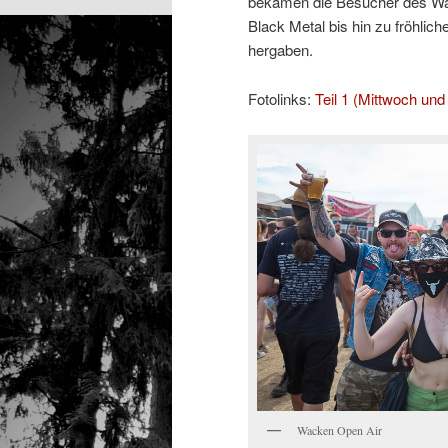
bekamen die Besucher des Wa
Black Metal bis hin zu fröhlich
hergaben.
Fotolinks:
Teil 1 (Mittwoch un
Wacken Open Air