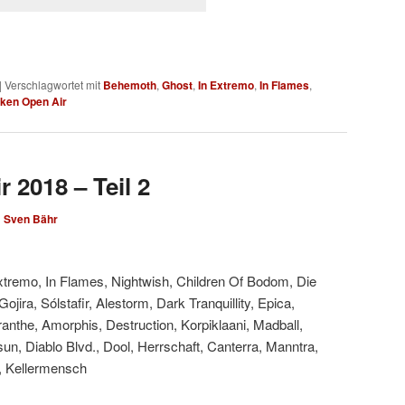
|
Verschlagwortet mit
Behemoth
,
Ghost
,
In Extremo
,
In Flames
,
ken Open Air
 2018 – Teil 2
n
Sven Bähr
xtremo, In Flames, Nightwish, Children Of Bodom, Die
ojira, Sólstafir, Alestorm, Dark Tranquillity, Epica,
anthe, Amorphis, Destruction, Korpiklaani, Madball,
sun, Diablo Blvd., Dool, Herrschaft, Canterra, Manntra,
z, Kellermensch