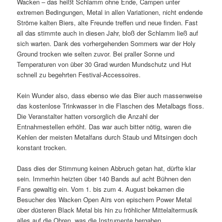
Wacken – das heißt Schlamm ohne Ende, Campen unter
extremen Bedingungen, Metal in allen Variationen, nicht endende
Ströme kalten Biers, alte Freunde treffen und neue finden. Fast
all das stimmte auch in diesen Jahr, bloß der Schlamm ließ auf
sich warten. Dank des vorhergehenden Sommers war der Holy
Ground trocken wie selten zuvor. Bei praller Sonne und
Temperaturen von über 30 Grad wurden Mundschutz und Hut
schnell zu begehrten Festival-Accessoires.
Kein Wunder also, dass ebenso wie das Bier auch massenweise
das kostenlose Trinkwasser in die Flaschen des Metalbags floss.
Die Veranstalter hatten vorsorglich die Anzahl der
Entnahmestellen erhöht. Das war auch bitter nötig, waren die
Kehlen der meisten Metalfans durch Staub und Mitsingen doch
konstant trocken.
Dass dies der Stimmung keinen Abbruch getan hat, dürfte klar
sein. Immerhin heizten über 140 Bands auf acht Bühnen den
Fans gewaltig ein. Vom 1. bis zum 4. August bekamen die
Besucher des Wacken Open Airs von epischem Power Metal
über düsteren Black Metal bis hin zu fröhlicher Mittelaltermusik
alles auf die Ohren, was die Instrumente hergaben.