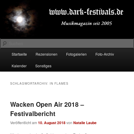
Zum
Zum
Musikmagazin seit 2005
primären
sekundären
Inhalt
Inhalt
springen
springen
DARK-FESTIVALS.DE
Suchen
Hauptmenü
Startseite
Rezensionen
Fotogalerien
Foto-Archiv
Kalender
Sonstiges
SCHLAGWORTARCHIV:
IN FLAMES
Wacken Open Air 2018 –
Festivalbericht
Veröffentlicht am
10. August 2018
von
Natalie Laube