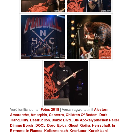
Veröffentlicht unter
Fotos 2018
|
Verschlagwortet mit
Alestorm
,
Amaranthe
,
Amorphis
,
Canterra
,
Children Of Bodom
,
Dark
Tranquillity
,
Destruction
,
Diablo Blvd.
,
Die Apokalyptischen Reiter
,
Dimmu Borgir
,
DOOL
,
Doro
,
Epica
,
Ghost
,
Gojira
,
Herrschaft
,
In
Extremo
,
In Flames
,
Kellermensch
,
Knorkator
,
Korpiklaani
,