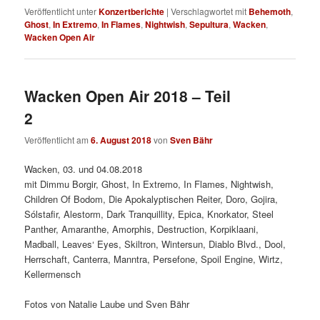
Veröffentlicht unter
Konzertberichte
|
Verschlagwortet mit
Behemoth
,
Ghost
,
In Extremo
,
In Flames
,
Nightwish
,
Sepultura
,
Wacken
,
Wacken Open Air
Wacken Open Air 2018 – Teil
2
Veröffentlicht am
6. August 2018
von
Sven Bähr
Wacken, 03. und 04.08.2018
mit Dimmu Borgir, Ghost, In Extremo, In Flames, Nightwish,
Children Of Bodom, Die Apokalyptischen Reiter, Doro, Gojira,
Sólstafir, Alestorm, Dark Tranquillity, Epica, Knorkator, Steel
Panther, Amaranthe, Amorphis, Destruction, Korpiklaani,
Madball, Leaves‘ Eyes, Skiltron, Wintersun, Diablo Blvd., Dool,
Herrschaft, Canterra, Manntra, Persefone, Spoil Engine, Wirtz,
Kellermensch
Fotos von Natalie Laube und Sven Bähr