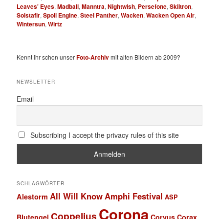
Leaves' Eyes
,
Madball
,
Manntra
,
Nightwish
,
Persefone
,
Skiltron
,
Solstafir
,
Spoil Engine
,
Steel Panther
,
Wacken
,
Wacken Open Air
,
Wintersun
,
Wirtz
Kennt ihr schon unser
Foto-Archiv
mit alten Bildern ab 2009?
NEWSLETTER
Email
Subscribing I accept the privacy rules of this site
SCHLAGWÖRTER
All Will Know
Amphi Festival
Alestorm
ASP
Corona
Coppelius
Blutengel
Corvus Corax