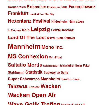
Feuerschwanz
Eisbrecher
Faun
Dornenreich
Ensiferum
Frankfurt
Harakiri For The Sky
Hexentanz Festival
Hämatom
Hildesheim
Leipzig
Köln
Letzte Instanz
In Extremo
Lord Of The Lost
M'era Luna Festival
Mannheim
Mono Inc.
MS Connexion
Ost+Front
Saltatio Mortis
Solar Fake
Schlachthof
Schandmaul
Statistik
Stahlmann
Subway to Sally
Super Schwarzes Mannheim
Tanzbrunnen
Wacken
Tanzwut
Unzucht
Wacken Open Air
Wave Gotik Treffen
Welle:Erdball