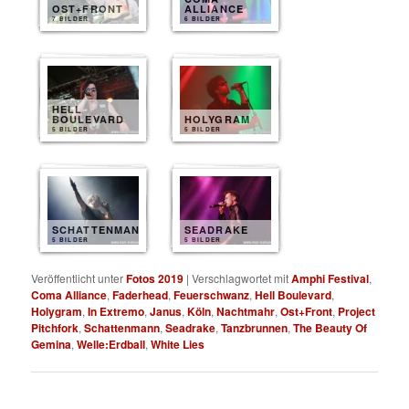
OST+FRONT
ALLIANCE
7 BILDER
6 BILDER
HELL
BOULEVARD
HOLYGRAM
5 BILDER
5 BILDER
SCHATTENMANN
SEADRAKE
5 BILDER
5 BILDER
Veröffentlicht unter
Fotos 2019
|
Verschlagwortet mit
Amphi Festival
,
Coma Alliance
,
Faderhead
,
Feuerschwanz
,
Hell Boulevard
,
Holygram
,
In Extremo
,
Janus
,
Köln
,
Nachtmahr
,
Ost+Front
,
Project
Pitchfork
,
Schattenmann
,
Seadrake
,
Tanzbrunnen
,
The Beauty Of
Gemina
,
Welle:Erdball
,
White Lies