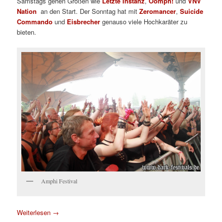
Samstags gehen Größen wie
Letzte Instanz
,
Oomph!
und
VNV
Nation
an den Start. Der Sonntag hat mit
Zeromancer
,
Suicide
Commando
und
Eisbrecher
genauso viele Hochkaräter zu
bieten.
Amphi Festival
Weiterlesen
→