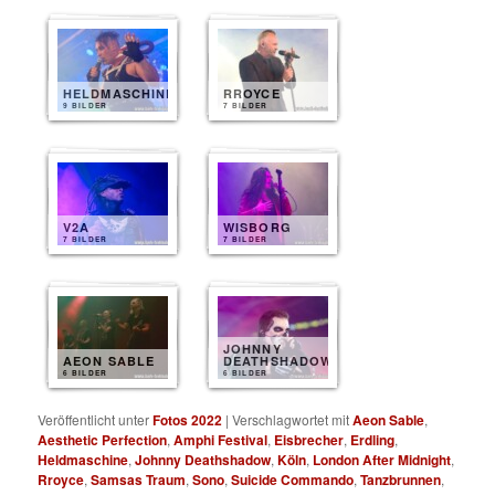
HELDMASCHINE
RROYCE
9 BILDER
7 BILDER
V2A
WISBORG
7 BILDER
7 BILDER
JOHNNY
AEON SABLE
DEATHSHADOW
6 BILDER
6 BILDER
Veröffentlicht unter
Fotos 2022
|
Verschlagwortet mit
Aeon Sable
,
Aesthetic Perfection
,
Amphi Festival
,
Eisbrecher
,
Erdling
,
Heldmaschine
,
Johnny Deathshadow
,
Köln
,
London After Midnight
,
Rroyce
,
Samsas Traum
,
Sono
,
Suicide Commando
,
Tanzbrunnen
,