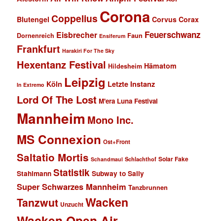
Corona
Coppelius
Blutengel
Corvus Corax
Feuerschwanz
Eisbrecher
Faun
Dornenreich
Ensiferum
Frankfurt
Harakiri For The Sky
Hexentanz Festival
Hämatom
Hildesheim
Leipzig
Köln
Letzte Instanz
In Extremo
Lord Of The Lost
M'era Luna Festival
Mannheim
Mono Inc.
MS Connexion
Ost+Front
Saltatio Mortis
Solar Fake
Schlachthof
Schandmaul
Statistik
Stahlmann
Subway to Sally
Super Schwarzes Mannheim
Tanzbrunnen
Wacken
Tanzwut
Unzucht
Wacken Open Air