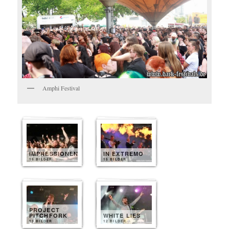
Amphi Festival
IMPRESSIONEN
IN EXTREMO
15 BILDER
15 BILDER
PROJECT
PITCHFORK
WHITE LIES
13 BILDER
12 BILDER