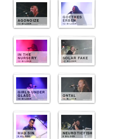
GOETHES
AGONOIZE
ERBEN
13 BILDER
12 BILDER
IN THE
NURSERY
SOLAR FAKE
12 BILDER
12 BILDER
GIRLS UNDER
GLASS
QNTAL
10 BILDER
10 BILDER
MAD SIN
NEUROTICFISH
9 BILDER
8 BILDER