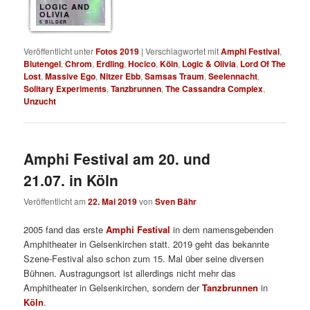
LOGIC AND
OLIVIA
5 BILDER
Veröffentlicht unter
Fotos 2019
|
Verschlagwortet mit
Amphi Festival
,
Blutengel
,
Chrom
,
Erdling
,
Hocico
,
Köln
,
Logic & Olivia
,
Lord Of The
Lost
,
Massive Ego
,
Nitzer Ebb
,
Samsas Traum
,
Seelennacht
,
Solitary Experiments
,
Tanzbrunnen
,
The Cassandra Complex
,
Unzucht
Amphi Festival am 20. und
21.07. in Köln
Veröffentlicht am
22. Mai 2019
von
Sven Bähr
2005 fand das erste
Amphi Festival
in dem namensgebenden
Amphitheater in Gelsenkirchen statt. 2019 geht das bekannte
Szene-Festival also schon zum 15. Mal über seine diversen
Bühnen. Austragungsort ist allerdings nicht mehr das
Amphitheater in Gelsenkirchen, sondern der
Tanzbrunnen
in
Köln
.