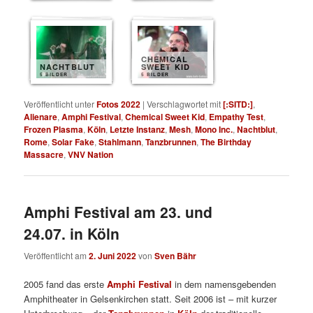
CHEMICAL
NACHTBLUT
SWEET KID
5 BILDER
5 BILDER
Veröffentlicht unter
Fotos 2022
|
Verschlagwortet mit
[:SITD:]
,
Alienare
,
Amphi Festival
,
Chemical Sweet Kid
,
Empathy Test
,
Frozen Plasma
,
Köln
,
Letzte Instanz
,
Mesh
,
Mono Inc.
,
Nachtblut
,
Rome
,
Solar Fake
,
Stahlmann
,
Tanzbrunnen
,
The Birthday
Massacre
,
VNV Nation
Amphi Festival am 23. und
24.07. in Köln
Veröffentlicht am
2. Juni 2022
von
Sven Bähr
2005 fand das erste
Amphi Festival
in dem namensgebenden
Amphitheater in Gelsenkirchen statt. Seit 2006 ist – mit kurzer