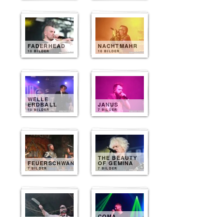
FADERHEAD
NACHTMAHR
10 BILDER
10 BILDER
WELLE
ERDBALL
JANUS
10 BILDER
7 BILDER
THE BEAUTY
FEUERSCHWANZ
OF GEMINA
7 BILDER
7 BILDER
COMA