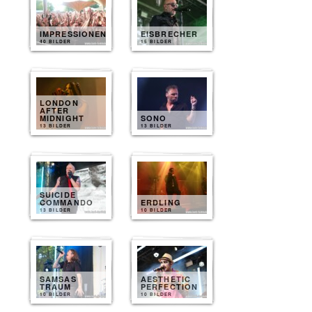
IMPRESSIONEN
EISBRECHER
40 BILDER
15 BILDER
LONDON
AFTER
MIDNIGHT
SONO
13 BILDER
13 BILDER
SUICIDE
COMMANDO
ERDLING
13 BILDER
10 BILDER
SAMSAS
AESTHETIC
TRAUM
PERFECTION
10 BILDER
10 BILDER