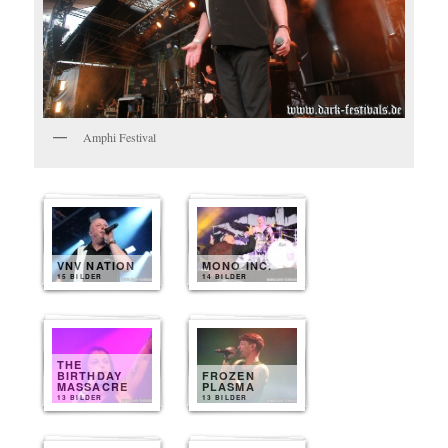
Amphi Festival
VNV NATION
MONO INC.
15 BILDER
14 BILDER
THE
BIRTHDAY
FROZEN
MASSACRE
PLASMA
13 BILDER
13 BILDER