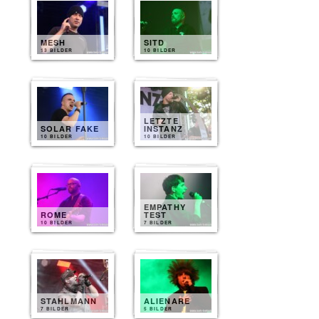
MESH
SITD
13 BILDER
10 BILDER
LETZTE
SOLAR FAKE
INSTANZ
10 BILDER
10 BILDER
EMPATHY
ROME
TEST
10 BILDER
7 BILDER
STAHLMANN
ALIENARE
7 BILDER
5 BILDER