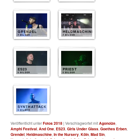
GRENDEL
HELDMASCHINE
7 BILDER
7 BILDER
ES23
PRIEST
6 BILDER
5 BILDER
SYNTHATTACK
5 BILDER
Veröffentlicht unter
Fotos 2018
|
Verschlagwortet mit
Agonoize
,
Amphi Festival
,
And One
,
ES23
,
Girls Under Glass
,
Goethes Erben
,
Grendel
,
Heldmaschine
,
In the Nursery
,
Köln
,
Mad Sin
,