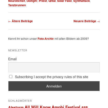
Neuroticfish
,
Oomph!
,
Priest
,
Qntal
,
Solar Fake
,
Synthattack
,
Tanzbrunnen
Beitragsnavigation
←
Ältere Beiträge
Neuere Beiträge
→
Kennt ihr schon unser
Foto-Archiv
mit alten Bildern ab 2009?
NEWSLETTER
Email
Subscribing I accept the privacy rules of this site
SCHLAGWÖRTER
All Will Know
Amphi Festival
Alestorm
ASP