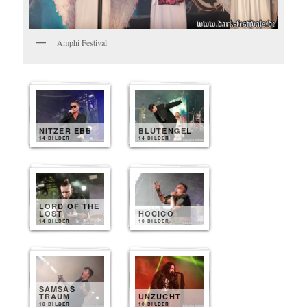
Amphi Festival
NITZER EBB
BLUTENGEL
14 BILDER
14 BILDER
LORD OF THE
LOST
HOCICO
14 BILDER
10 BILDER
SAMSAS
TRAUM
UNZUCHT
10 BILDER
10 BILDER