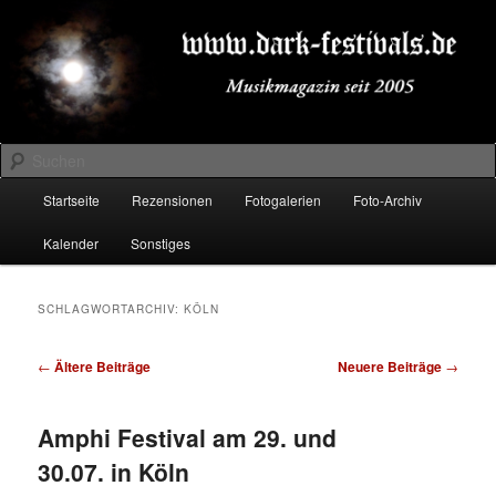
Zum
Zum
Musikmagazin seit 2005
primären
sekundären
Inhalt
Inhalt
springen
springen
DARK-FESTIVALS.DE
Suchen
Hauptmenü
Startseite
Rezensionen
Fotogalerien
Foto-Archiv
Kalender
Sonstiges
SCHLAGWORTARCHIV:
KÖLN
Beitragsnavigation
←
Ältere Beiträge
Neuere Beiträge
→
Amphi Festival am 29. und
30.07. in Köln