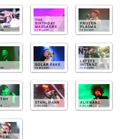
THE
BIRTHDAY
FROZEN
 INC.
MASSACRE
PLASMA
DER
13 BILDER
13 BILDER
LETZTE
SOLAR FAKE
INSTANZ
DER
10 BILDER
10 BILDER
ATHY
T
STAHLMANN
ALIENARE
ER
7 BILDER
5 BILDER
MICAL