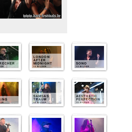
LONDON
AFTER
BRECHER
MIDNIGHT
SONO
DER
13 BILDER
13 BILDER
SAMSAS
AESTHETIC
LING
TRAUM
PERFECTION
DER
10 BILDER
10 BILDER