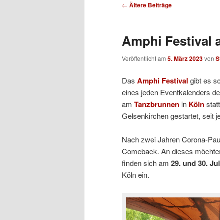
Beitragsnavigation
←
Ältere Beiträge
Amphi Festival a
Veröffentlicht am
5. März 2023
von
S
Das
Amphi Festival
gibt es sc
eines jeden Eventkalenders der
am
Tanzbrunnen
in
Köln
statt
Gelsenkirchen gestartet, seit 
Nach zwei Jahren Corona-Pause
Comeback. An dieses möchten 
finden sich am
29. und 30. Jul
Köln ein.