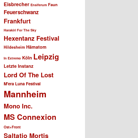
Eisbrecher
Faun
Ensiferum
Feuerschwanz
Frankfurt
Harakiri For The Sky
Hexentanz Festival
Hämatom
Hildesheim
Leipzig
Köln
In Extremo
Letzte Instanz
Lord Of The Lost
M'era Luna Festival
Mannheim
Mono Inc.
MS Connexion
Ost+Front
Saltatio Mortis