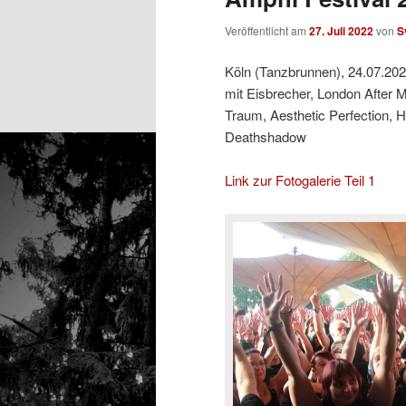
Veröffentlicht am
27. Juli 2022
von
S
Köln (Tanzbrunnen), 24.07.20
mit Eisbrecher, London After
Traum, Aesthetic Perfection,
Deathshadow
Link zur Fotogalerie Teil 1