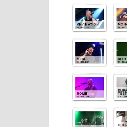
VNV NATION
MONO
15 BILDER
14 BIL
MESH
SITD
13 BILDER
10 BIL
EMP
ROME
TES
10 BILDER
7 BILD
CHE