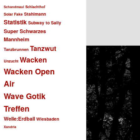
Schlachthof
Schandmaul
Stahlmann
Solar Fake
Statistik
Subway to Sally
Super Schwarzes
Mannheim
Tanzwut
Tanzbrunnen
Wacken
Unzucht
Wacken Open
Air
Wave Gotik
Treffen
Welle:Erdball
Wiesbaden
Xandria