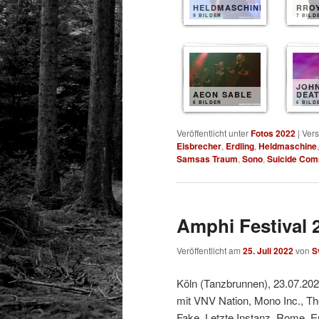
HELDMASCHINE
RRO
9 BILDER
7 BILD
JOH
AEON SABLE
DEA
6 BILDER
6 BILD
Veröffentlicht unter
Fotos 2022
|
Vers
Eisbrecher
,
Erdling
,
Heldmaschine
Samsas Traum
,
Sono
,
Suicide Co
Amphi Festival 2
Veröffentlicht am
25. Juli 2022
von
S
Köln (Tanzbrunnen), 23.07.20
mit VNV Nation, Mono Inc., T
Fake, Letzte Instanz, Rome, E