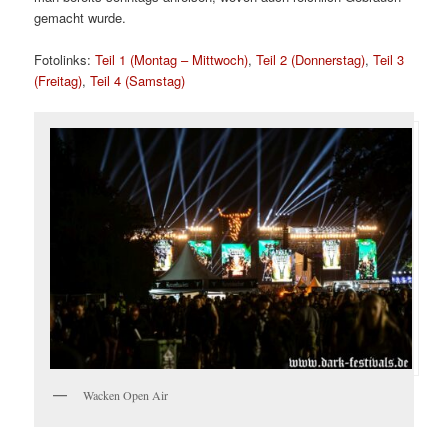
gemacht wurde.
Fotolinks:
Teil 1 (Montag – Mittwoch)
,
Teil 2 (Donnerstag)
,
Teil 3
(Freitag)
,
Teil 4 (Samstag)
Wacken Open Air