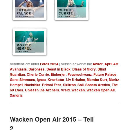
FUTURE
CHERIE
PALACE
CURRIE
6 BILDER
6 BILDER
MORITZ
HEMPEL
5 BILDER
Veröffentlicht unter
Fotos 2024
|
Verschlagwortet mit
Ankor
,
April Art
,
Avantasia
,
Baroness
,
Beast in Black
,
Blaas of Glory
,
Blind
Guardian
,
Cherie Currie
,
Einherjer
,
Feuerschwanz
,
Future Palace
,
Gene Simmons
,
Ignea
,
Knorkator
,
Liv Kristine
,
Mambo Kurt
,
Moritz
Hempel
,
Nachtblut
,
Primal Fear
,
Skiltron
,
Soil
,
Sonata Arctica
,
The
69 Eyes
,
Unleash the Archers
,
Vreid
,
Wacken
,
Wacken Open Air
,
Xandria
Wacken Open Air 2015 – Teil
2