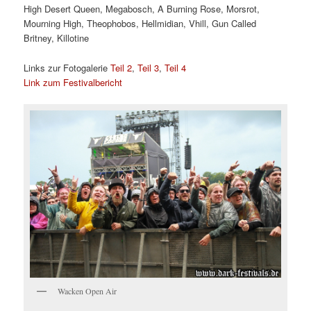
High Desert Queen, Megabosch, A Burning Rose, Morsrot,
Mourning High, Theophobos, Hellmidian, Vhill, Gun Called
Britney, Killotine
Links zur Fotogalerie
Teil 2
,
Teil 3
,
Teil 4
Link zum Festivalbericht
Wacken Open Air