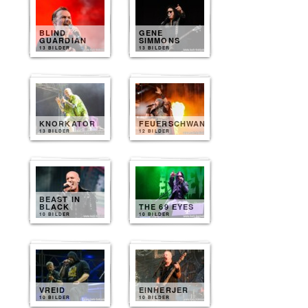
BLIND
GENE
GUARDIAN
SIMMONS
13 BILDER
13 BILDER
KNORKATOR
FEUERSCHWANZ
13 BILDER
12 BILDER
BEAST IN
BLACK
THE 69 EYES
10 BILDER
10 BILDER
VREID
EINHERJER
10 BILDER
10 BILDER