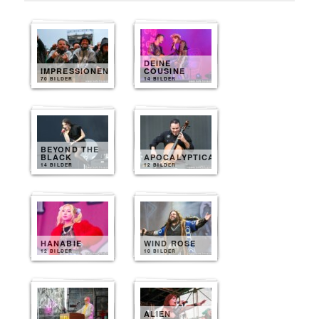
DEINE
IMPRESSIONEN
COUSINE
70 BILDER
14 BILDER
BEYOND THE
BLACK
APOCALYPTICA
14 BILDER
12 BILDER
HANABIE
WIND ROSE
12 BILDER
10 BILDER
ALIEN