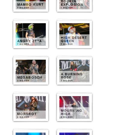
ROCKIN
MAMBO KURT
EXPLOSION
7 BILDER
7 BILDER
HIGH DESERT
ANGRY ZETA
QUEEN
7 BILDER
7 BILDER
A BURNING
MEGABOSCH
ROSE
7 BILDER
7 BILDER
MOURNING
MORSROT
HIGH
6 BILDER
6 BILDER