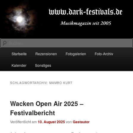
Zum
Zum
Musikmagazin seit 2005
primären
sekundären
Inhalt
Inhalt
springen
springen
DARK-FESTIVALS.DE
Suchen
Hauptmenü
Startseite
Rezensionen
Fotogalerien
Foto-Archiv
Kalender
Sonstiges
SCHLAGWORTARCHIV:
MAMBO KURT
Wacken Open Air 2025 –
Festivalbericht
Veröffentlicht am
10. August 2025
von
Gastautor