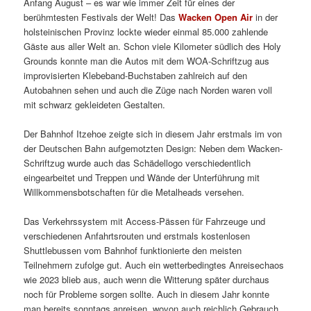
Anfang August – es war wie immer Zeit für eines der
berühmtesten Festivals der Welt! Das
Wacken Open Air
in der
holsteinischen Provinz lockte wieder einmal 85.000 zahlende
Gäste aus aller Welt an. Schon viele Kilometer südlich des Holy
Grounds konnte man die Autos mit dem WOA-Schriftzug aus
improvisierten Klebeband-Buchstaben zahlreich auf den
Autobahnen sehen und auch die Züge nach Norden waren voll
mit schwarz gekleideten Gestalten.
Der Bahnhof Itzehoe zeigte sich in diesem Jahr erstmals im von
der Deutschen Bahn aufgemotzten Design: Neben dem Wacken-
Schriftzug wurde auch das Schädellogo verschiedentlich
eingearbeitet und Treppen und Wände der Unterführung mit
Willkommensbotschaften für die Metalheads versehen.
Das Verkehrssystem mit Access-Pässen für Fahrzeuge und
verschiedenen Anfahrtsrouten und erstmals kostenlosen
Shuttlebussen vom Bahnhof funktionierte den meisten
Teilnehmern zufolge gut. Auch ein wetterbedingtes Anreisechaos
wie 2023 blieb aus, auch wenn die Witterung später durchaus
noch für Probleme sorgen sollte. Auch in diesem Jahr konnte
man bereits sonntags anreisen, wovon auch reichlich Gebrauch