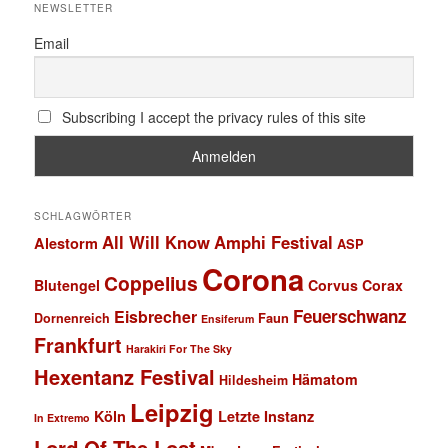
NEWSLETTER
Email
Subscribing I accept the privacy rules of this site
SCHLAGWÖRTER
All Will Know
Amphi Festival
Alestorm
ASP
Corona
Coppelius
Blutengel
Corvus Corax
Feuerschwanz
Eisbrecher
Faun
Dornenreich
Ensiferum
Frankfurt
Harakiri For The Sky
Hexentanz Festival
Hämatom
Hildesheim
Leipzig
Köln
Letzte Instanz
In Extremo
Lord Of The Lost