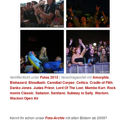
Veröffentlicht unter
Fotos 2015
|
Verschlagwortet mit
Amorphis
,
Biohazard
,
Bloodbath
,
Cannibal Corpse
,
Celtica
,
Cradle of Filth
,
Danko Jones
,
Judas Priest
,
Lord Of The Lost
,
Mambo Kurt
,
Rock
meets Classic
,
Sabaton
,
Santiano
,
Subway to Sally
,
Wacken
,
Wacken Open Air
Kennt ihr schon unser
Foto-Archiv
mit alten Bildern ab 2009?