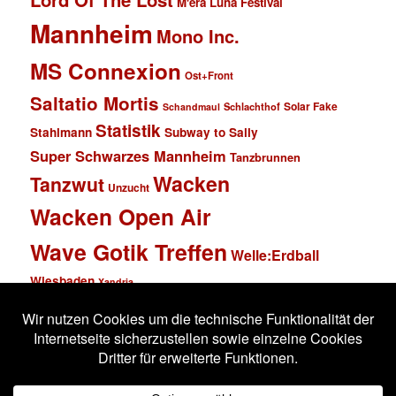
M'era Luna Festival
Mannheim
Mono Inc.
MS Connexion
Ost+Front
Saltatio Mortis
Solar Fake
Schlachthof
Schandmaul
Statistik
Stahlmann
Subway to Sally
Super Schwarzes Mannheim
Tanzbrunnen
Wacken
Tanzwut
Unzucht
Wacken Open Air
Wave Gotik Treffen
Welle:Erdball
Wiesbaden
Xandria
Impressum