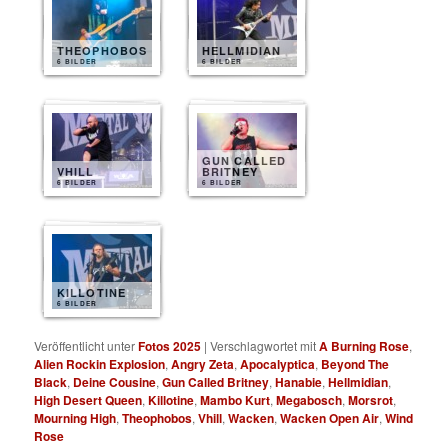
THEOPHOBOS
HELLMIDIAN
6 BILDER
6 BILDER
GUN CALLED
VHILL
BRITNEY
6 BILDER
6 BILDER
KILLOTINE
6 BILDER
Veröffentlicht unter
Fotos 2025
|
Verschlagwortet mit
A Burning Rose
,
Alien Rockin Explosion
,
Angry Zeta
,
Apocalyptica
,
Beyond The
Black
,
Deine Cousine
,
Gun Called Britney
,
Hanabie
,
Hellmidian
,
High Desert Queen
,
Killotine
,
Mambo Kurt
,
Megabosch
,
Morsrot
,
Mourning High
,
Theophobos
,
Vhill
,
Wacken
,
Wacken Open Air
,
Wind
Rose