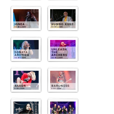
IGNEA
MAMBO KURT
10 BILDER
10 BILDER
UNLEASH
SONATA
THE
ARCTICA
ARCHERS
10 BILDER
10 BILDER
ANKOR
BARONESS
9 BILDER
9 BILDER