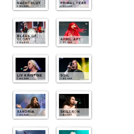
NACHTBLUT
PRIMAL FEAR
9 BILDER
9 BILDER
BLAAS OF
GLORY
APRIL ART
8 BILDER
7 BILDER
LIV KRISTINE
SOIL
7 BILDER
7 BILDER
XANDRIA
SKILTRON
7 BILDER
7 BILDER