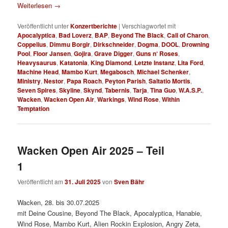
Weiterlesen
→
Veröffentlicht unter
Konzertberichte
|
Verschlagwortet mit
Apocalyptica
,
Bad Loverz
,
BAP
,
Beyond The Black
,
Call of Charon
,
Coppelius
,
Dimmu Borgir
,
Dirkschneider
,
Dogma
,
DOOL
,
Drowning
Pool
,
Floor Jansen
,
Gojira
,
Grave Digger
,
Guns n‘ Roses
,
Heavysaurus
,
Katatonia
,
King Diamond
,
Letzte Instanz
,
Lita Ford
,
Machine Head
,
Mambo Kurt
,
Megabosch
,
Michael Schenker
,
Ministry
,
Nestor
,
Papa Roach
,
Peyton Parish
,
Saltatio Mortis
,
Seven Spires
,
Skyline
,
Skynd
,
Tabernis
,
Tarja
,
Tina Guo
,
W.A.S.P.
,
Wacken
,
Wacken Open Air
,
Warkings
,
Wind Rose
,
Within
Temptation
Wacken Open Air 2025 – Teil
1
Veröffentlicht am
31. Juli 2025
von
Sven Bähr
Wacken, 28. bis 30.07.2025
mit Deine Cousine, Beyond The Black, Apocalyptica, Hanabie,
Wind Rose, Mambo Kurt, Alien Rockin Explosion, Angry Zeta,