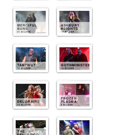
MERCIFUL
ASHBURY
NUNS
HEIGHTS
11 BILDER
10 BILDER
TANZWUT
GOTHMINISTER
10 BILDER
10 BILDER
FROZEN
DELORAINE
PLASMA
10 BILDER
8 BILDER
THE
FEELGOOD