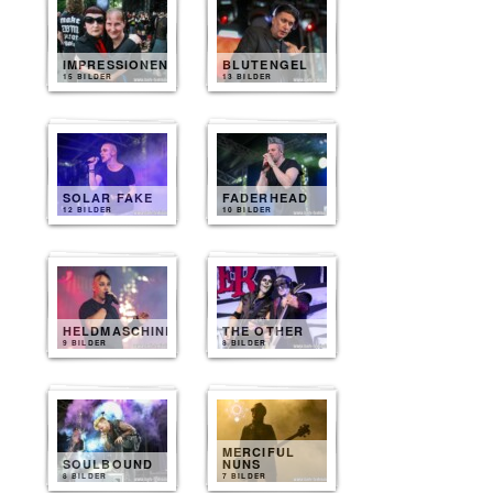
IMPRESSIONEN
BLUTENGEL
15 BILDER
13 BILDER
SOLAR FAKE
FADERHEAD
12 BILDER
10 BILDER
HELDMASCHINE
THE OTHER
9 BILDER
8 BILDER
MERCIFUL
SOULBOUND
NUNS
8 BILDER
7 BILDER