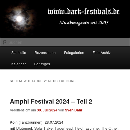
Zum
Zum
Musikmagazin seit 2005
primären
sekundären
Inhalt
Inhalt
springen
springen
DARK-FESTIVALS.DE
Suchen
Hauptmenü
Startseite
Rezensionen
Fotogalerien
Foto-Archiv
Kalender
Sonstiges
SCHLAGWORTARCHIV:
MERCIFUL NUNS
Amphi Festival 2024 – Teil 2
Veröffentlicht am
30. Juli 2024
von
Sven Bähr
Köln (Tanzbrunnen), 28.07.2024
mit Blutengel, Solar Fake, Faderhead, Heldmaschine, The Other,