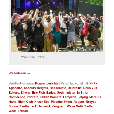
Wave Gotik Treffen
Weiterlesen
→
Veröffentlicht unter
Konzertberichte
|
Verschlagwortet mit
[x]-Rx
,
Agonoize
,
Ashbury Heights
,
Basscalate
,
Deloraine
,
Deus Vult
,
Editors
,
Eihwar
,
Eric Fish
,
Extize
,
Gothminister
,
In Strict
Confidence
,
Irdorath
,
Kirlian Camera
,
Ladytron
,
Leipzig
,
Merciful
Nuns
,
Night Club
,
Nitzer Ebb
,
Placebo Effect
,
Reaper
,
Rroyce
,
Suono
,
Synthattack
,
Tanzwut
,
Vanguard
,
Wave Gotik Treffen
,
Welle:Erdball