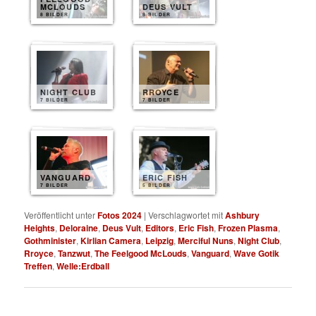
MCLOUDS
DEUS VULT
8 BILDER
8 BILDER
NIGHT CLUB
RROYCE
7 BILDER
7 BILDER
VANGUARD
ERIC FISH
7 BILDER
5 BILDER
Veröffentlicht unter
Fotos 2024
|
Verschlagwortet mit
Ashbury
Heights
,
Deloraine
,
Deus Vult
,
Editors
,
Eric Fish
,
Frozen Plasma
,
Gothminister
,
Kirlian Camera
,
Leipzig
,
Merciful Nuns
,
Night Club
,
Rroyce
,
Tanzwut
,
The Feelgood McLouds
,
Vanguard
,
Wave Gotik
Treffen
,
Welle:Erdball