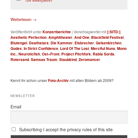
Weiterlesen
→
Veröffentlicht unter
Konzertberichte
|
Verschlagwortet mit
[:SITD:]
,
Aesthetic Perfection
,
Amphitheater
,
And One
,
Blackfield Festival
,
Blutengel
,
Deathstars
,
Die Kammer
,
Eisbrecher
,
Gelsenkirchen
,
Godex
,
In Strict Confidence
,
Lord Of The Lost
,
Merciful Nuns
,
Mono
Inc.
,
Neuroticfish
,
Ost+Front
,
Project Pitchfork
,
Rabia Sorda
,
Rotersand
,
Samsas Traum
,
Staubkind
,
Zeromancer
Kennt ihr schon unser
Foto-Archiv
mit alten Bildern ab 2009?
NEWSLETTER
Email
Subscribing I accept the privacy rules of this site