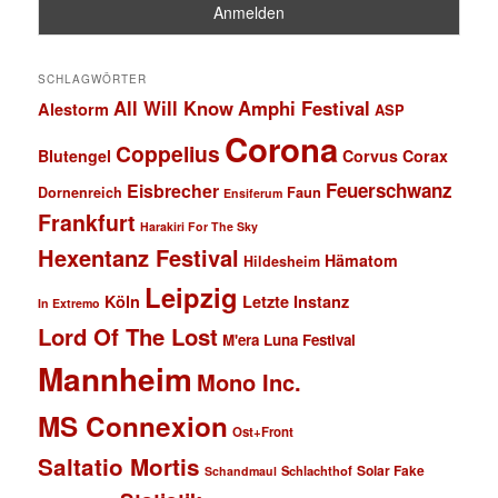
SCHLAGWÖRTER
All Will Know
Amphi Festival
Alestorm
ASP
Corona
Coppelius
Blutengel
Corvus Corax
Feuerschwanz
Eisbrecher
Faun
Dornenreich
Ensiferum
Frankfurt
Harakiri For The Sky
Hexentanz Festival
Hämatom
Hildesheim
Leipzig
Köln
Letzte Instanz
In Extremo
Lord Of The Lost
M'era Luna Festival
Mannheim
Mono Inc.
MS Connexion
Ost+Front
Saltatio Mortis
Solar Fake
Schlachthof
Schandmaul