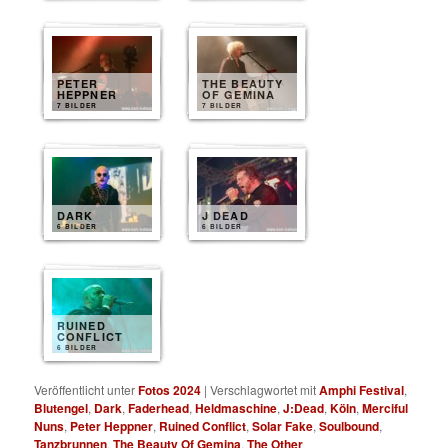
PETER
THE BEAUTY
HEPPNER
OF GEMINA
7 BILDER
7 BILDER
DARK
J DEAD
6 BILDER
6 BILDER
RUINED
CONFLICT
6 BILDER
Veröffentlicht unter
Fotos 2024
|
Verschlagwortet mit
Amphi Festival
,
Blutengel
,
Dark
,
Faderhead
,
Heldmaschine
,
J:Dead
,
Köln
,
Merciful
Nuns
,
Peter Heppner
,
Ruined Conflict
,
Solar Fake
,
Soulbound
,
Tanzbrunnen
,
The Beauty Of Gemina
,
The Other