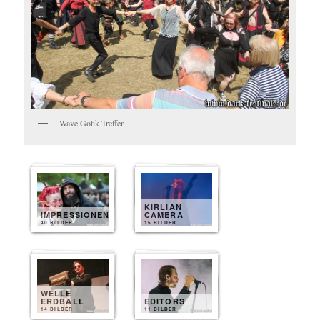
Wave Gotik Treffen
KIRLIAN
IMPRESSIONEN
CAMERA
40 BILDER
15 BILDER
WELLE
ERDBALL
EDITORS
14 BILDER
11 BILDER