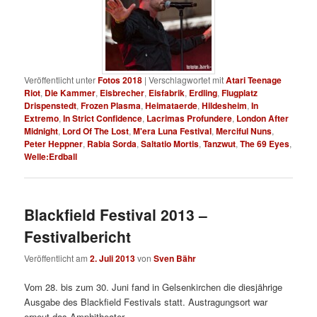
Veröffentlicht unter
Fotos 2018
|
Verschlagwortet mit
Atari Teenage
Riot
,
Die Kammer
,
Eisbrecher
,
Eisfabrik
,
Erdling
,
Flugplatz
Drispenstedt
,
Frozen Plasma
,
Heimataerde
,
Hildesheim
,
In
Extremo
,
In Strict Confidence
,
Lacrimas Profundere
,
London After
Midnight
,
Lord Of The Lost
,
M'era Luna Festival
,
Merciful Nuns
,
Peter Heppner
,
Rabia Sorda
,
Saltatio Mortis
,
Tanzwut
,
The 69 Eyes
,
Welle:Erdball
Blackfield Festival 2013 –
Festivalbericht
Veröffentlicht am
2. Juli 2013
von
Sven Bähr
Vom 28. bis zum 30. Juni fand in Gelsenkirchen die diesjährige
Ausgabe des Blackfield Festivals statt. Austragungsort war
erneut das Amphitheater.