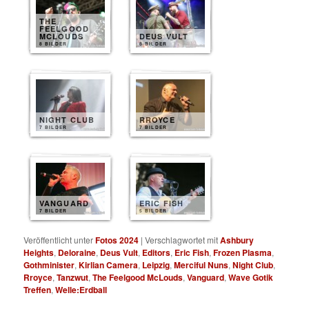
THE
FEELGOOD
MCLOUDS
DEUS VULT
8 BILDER
8 BILDER
NIGHT CLUB
RROYCE
7 BILDER
7 BILDER
VANGUARD
ERIC FISH
7 BILDER
5 BILDER
Veröffentlicht unter
Fotos 2024
|
Verschlagwortet mit
Ashbury
Heights
,
Deloraine
,
Deus Vult
,
Editors
,
Eric Fish
,
Frozen Plasma
,
Gothminister
,
Kirlian Camera
,
Leipzig
,
Merciful Nuns
,
Night Club
,
Rroyce
,
Tanzwut
,
The Feelgood McLouds
,
Vanguard
,
Wave Gotik
Treffen
,
Welle:Erdball