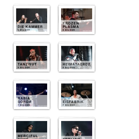
FROZEN
DIE KAMMER
PLASMA
9 BILDER
9 BILDER
TANZWUT
HEIMATAERDE
9 BILDER
8 BILDER
RABIA
SORDA
EISFABRIK
7 BILDER
7 BILDER
MERCIFUL