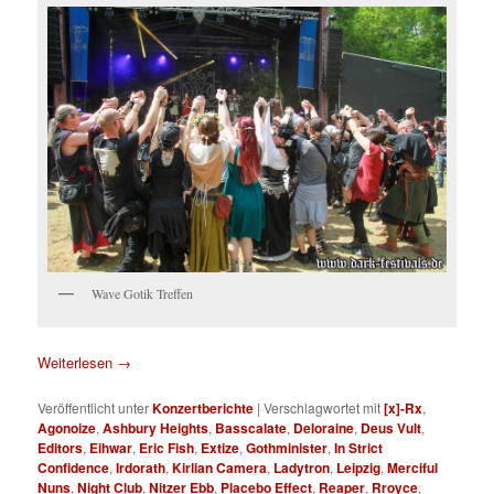
Wave Gotik Treffen
Weiterlesen
→
Veröffentlicht unter
Konzertberichte
|
Verschlagwortet mit
[x]-Rx
,
Agonoize
,
Ashbury Heights
,
Basscalate
,
Deloraine
,
Deus Vult
,
Editors
,
Eihwar
,
Eric Fish
,
Extize
,
Gothminister
,
In Strict
Confidence
,
Irdorath
,
Kirlian Camera
,
Ladytron
,
Leipzig
,
Merciful
Nuns
,
Night Club
,
Nitzer Ebb
,
Placebo Effect
,
Reaper
,
Rroyce
,