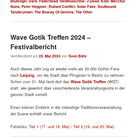
Blutengel
,
Dark
,
Faderhead
,
Heldmaschine
,
J:Dead
,
Köln
,
Merciful
Nuns
,
Peter Heppner
,
Ruined Conflict
,
Solar Fake
,
Soulbound
,
Tanzbrunnen
,
The Beauty Of Gemina
,
The Other
Wave Gotik Treffen 2024 –
Festivalbericht
Veröffentlicht am
25. Mai 2024
von
Sven Bähr
Auch dieses Jahr zog es wieder mehr als 20.000 Gothic-Fans
nach
Leipzig
, um die Stadt über Pfingsten in Besitz zu nehmen.
Schon zum 31. Mal fand dort das
Wave Gotik Treffen
(WGT)
statt, wie gewohnt über verschiedenste Veranstaltungsorte in der
ganzen Stadt verteilt.
Einen kleinen Einblick in die vielseitige Traditionsveranstaltung
der Szene enthält unser Bericht.
Fotolinks:
Teil 1 (17. und 18. Mai)
/
Teil 2 (19. und 20. Mai)