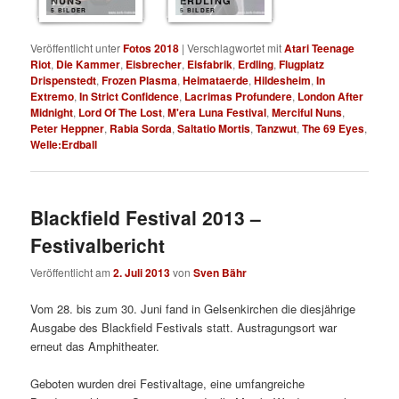
NUNS
ERDLING
5 BILDER
5 BILDER
Veröffentlicht unter
Fotos 2018
|
Verschlagwortet mit
Atari Teenage
Riot
,
Die Kammer
,
Eisbrecher
,
Eisfabrik
,
Erdling
,
Flugplatz
Drispenstedt
,
Frozen Plasma
,
Heimataerde
,
Hildesheim
,
In
Extremo
,
In Strict Confidence
,
Lacrimas Profundere
,
London After
Midnight
,
Lord Of The Lost
,
M'era Luna Festival
,
Merciful Nuns
,
Peter Heppner
,
Rabia Sorda
,
Saltatio Mortis
,
Tanzwut
,
The 69 Eyes
,
Welle:Erdball
Blackfield Festival 2013 –
Festivalbericht
Veröffentlicht am
2. Juli 2013
von
Sven Bähr
Vom 28. bis zum 30. Juni fand in Gelsenkirchen die diesjährige
Ausgabe des Blackfield Festivals statt. Austragungsort war
erneut das Amphitheater.
Geboten wurden drei Festivaltage, eine umfangreiche