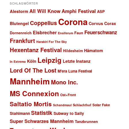
SCHLAGWÖRTER
All Will Know
Amphi Festival
Alestorm
ASP
Corona
Coppelius
Blutengel
Corvus Corax
Feuerschwanz
Eisbrecher
Faun
Dornenreich
Ensiferum
Frankfurt
Harakiri For The Sky
Hexentanz Festival
Hämatom
Hildesheim
Leipzig
Köln
Letzte Instanz
In Extremo
Lord Of The Lost
M'era Luna Festival
Mannheim
Mono Inc.
MS Connexion
Ost+Front
Saltatio Mortis
Solar Fake
Schlachthof
Schandmaul
Statistik
Stahlmann
Subway to Sally
Super Schwarzes Mannheim
Tanzbrunnen