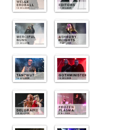
WELLE
ERDBALL
EDITORS
14 BILDER
11 BILDER
MERCIFUL
ASHBURY
NUNS
HEIGHTS
11 BILDER
10 BILDER
TANZWUT
GOTHMINISTER
10 BILDER
10 BILDER
FROZEN
DELORAINE
PLASMA
10 BILDER
8 BILDER