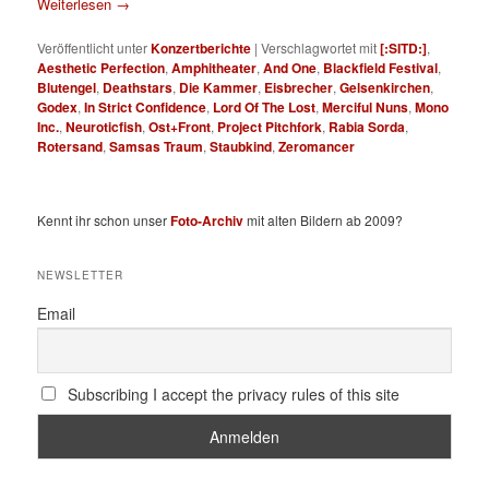
Weiterlesen
→
Veröffentlicht unter
Konzertberichte
|
Verschlagwortet mit
[:SITD:]
,
Aesthetic Perfection
,
Amphitheater
,
And One
,
Blackfield Festival
,
Blutengel
,
Deathstars
,
Die Kammer
,
Eisbrecher
,
Gelsenkirchen
,
Godex
,
In Strict Confidence
,
Lord Of The Lost
,
Merciful Nuns
,
Mono
Inc.
,
Neuroticfish
,
Ost+Front
,
Project Pitchfork
,
Rabia Sorda
,
Rotersand
,
Samsas Traum
,
Staubkind
,
Zeromancer
Kennt ihr schon unser
Foto-Archiv
mit alten Bildern ab 2009?
NEWSLETTER
Email
Subscribing I accept the privacy rules of this site