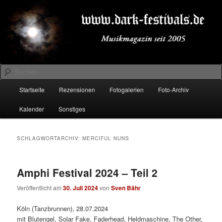
Zum
Zum
Musikmagazin seit 2005
primären
sekundären
Inhalt
Inhalt
springen
springen
DARK-FESTIVALS.DE
Suchen
Hauptmenü
Startseite
Rezensionen
Fotogalerien
Foto-Archiv
Kalender
Sonstiges
SCHLAGWORTARCHIV:
MERCIFUL NUNS
Amphi Festival 2024 – Teil 2
Veröffentlicht am
30. Juli 2024
von
Sven Bähr
Köln (Tanzbrunnen), 28.07.2024
mit Blutengel, Solar Fake, Faderhead, Heldmaschine, The Other,