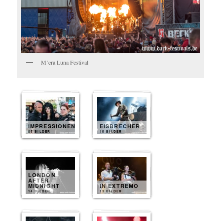
M’era Luna Festival
IMPRESSIONEN
EISBRECHER
55 BILDER
15 BILDER
LONDON
AFTER
MIDNIGHT
IN EXTREMO
14 BILDER
13 BILDER