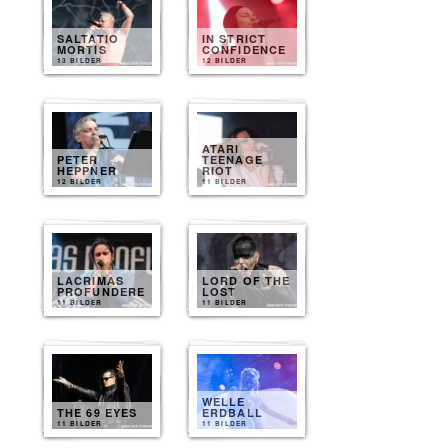
SALTATIO
IN STRICT
MORTIS
CONFIDENCE
13 BILDER
12 BILDER
ATARI
PETER
TEENAGE
HEPPNER
RIOT
12 BILDER
11 BILDER
LACRIMAS
LORD OF THE
PROFUNDERE
LOST
11 BILDER
11 BILDER
WELLE
THE 69 EYES
ERDBALL
11 BILDER
11 BILDER