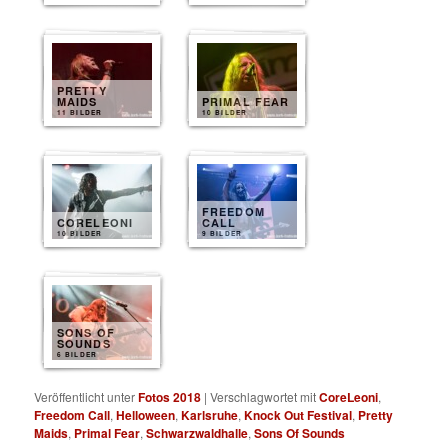
PRETTY
MAIDS
PRIMAL FEAR
11 BILDER
10 BILDER
FREEDOM
CORELEONI
CALL
10 BILDER
9 BILDER
SONS OF
SOUNDS
6 BILDER
Veröffentlicht unter
Fotos 2018
|
Verschlagwortet mit
CoreLeoni
,
Freedom Call
,
Helloween
,
Karlsruhe
,
Knock Out Festival
,
Pretty
Maids
,
Primal Fear
,
Schwarzwaldhalle
,
Sons Of Sounds