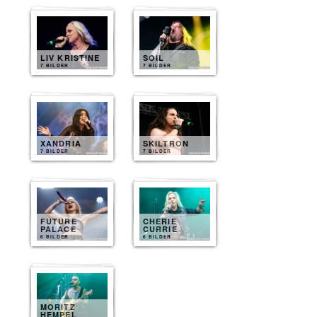
LIV KRISTINE
SOIL
7 BILDER
7 BILDER
XANDRIA
SKILTRON
7 BILDER
7 BILDER
FUTURE
CHERIE
PALACE
CURRIE
6 BILDER
6 BILDER
MORITZ
HEMPEL