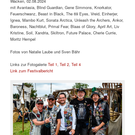
Wacken, 02.08.2024
mit Avantasia, Blind Guardian, Gene Simmons, Knorkator,
Feuerschwanz, Beast in Black, The 69 Eyes, Vreid, Einherjer,
Ignea, Mambo Kurt, Sonata Arctica, Unleash the Archers, Ankor,
Baroness, Nachtblut, Primal Fear, Blaas of Glory, April Art, Liv
Kristine, Soil, Xandria, Skiltron, Future Palace, Cherie Currie,
Moritz Hempel
Fotos von Natalie Laube und Sven Bähr
Links zur Fotogalerie
Teil 1
,
Teil 2
,
Teil 4
Link zum Festivalbericht