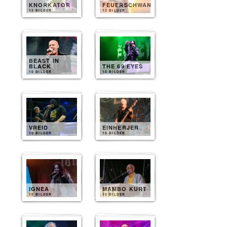
KNORKATOR
FEUERSCHWANZ
13 BILDER
12 BILDER
BEAST IN
BLACK
THE 69 EYES
10 BILDER
10 BILDER
VREID
EINHERJER
10 BILDER
10 BILDER
IGNEA
MAMBO KURT
10 BILDER
10 BILDER