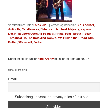
Veröffentlicht unter
Fotos 2015
|
Verschlagwortet mit
'77
,
Accuser
,
Außholtz
,
Candlemass
,
Ektomorf
,
Hamferd
,
Majesty
,
Napalm
Death
,
Neuborn Open Air Festival
,
Primal Fear
,
Rogue Result
,
Threshold
,
To The Rats And Wolves
,
We Butter The Bread With
Butter
,
Wörrstadt
,
Zodiac
Kennt ihr schon unser
Foto-Archiv
mit alten Bildern ab 2009?
NEWSLETTER
Email
Subscribing I accept the privacy rules of this site