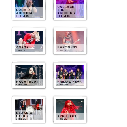
UNLEASH
SONATA
THE
ARCTICA
ARCHERS
10 BILDER
10 BILDER
ANKOR
BARONESS
9 BILDER
9 BILDER
NACHTBLUT
PRIMAL FEAR
9 BILDER
9 BILDER
BLAAS OF
GLORY
APRIL ART
8 BILDER
7 BILDER