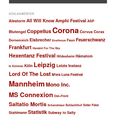
SCHLAGWÖRTER
All Will Know
Amphi Festival
Alestorm
ASP
Corona
Coppelius
Blutengel
Corvus Corax
Feuerschwanz
Eisbrecher
Faun
Dornenreich
Ensiferum
Frankfurt
Harakiri For The Sky
Hexentanz Festival
Hämatom
Hildesheim
Leipzig
Köln
Letzte Instanz
In Extremo
Lord Of The Lost
M'era Luna Festival
Mannheim
Mono Inc.
MS Connexion
Ost+Front
Saltatio Mortis
Solar Fake
Schlachthof
Schandmaul
Statistik
Stahlmann
Subway to Sally