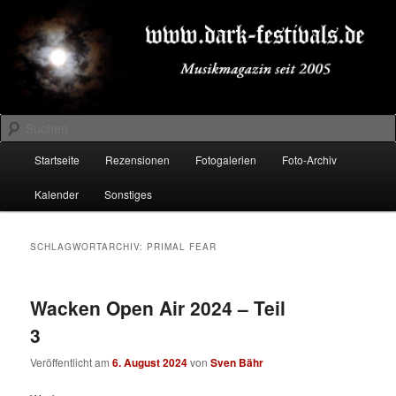
Zum
Zum
Musikmagazin seit 2005
primären
sekundären
Inhalt
Inhalt
springen
springen
DARK-FESTIVALS.DE
Suchen
Hauptmenü
Startseite
Rezensionen
Fotogalerien
Foto-Archiv
Kalender
Sonstiges
SCHLAGWORTARCHIV:
PRIMAL FEAR
Wacken Open Air 2024 – Teil
3
Veröffentlicht am
6. August 2024
von
Sven Bähr