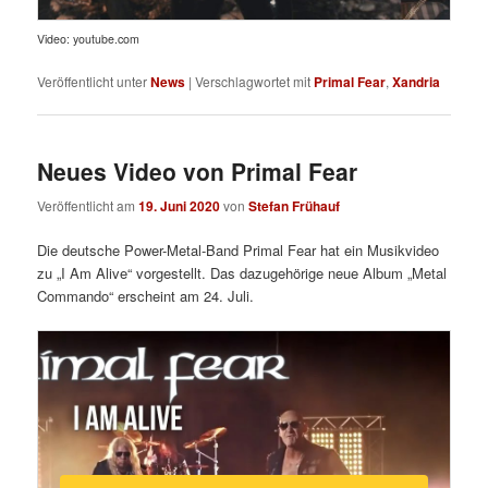
Video: youtube.com
Veröffentlicht unter
News
|
Verschlagwortet mit
Primal Fear
,
Xandria
Neues Video von Primal Fear
Veröffentlicht am
19. Juni 2020
von
Stefan Frühauf
Die deutsche Power-Metal-Band Primal Fear hat ein Musikvideo
zu „I Am Alive“ vorgestellt. Das dazugehörige neue Album „Metal
Commando“ erscheint am 24. Juli.