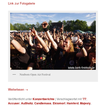
Link zur Fotogalerie
Neuborn Open Air Festival
Weiterlesen
→
Veröffentlicht unter
Konzertberichte
|
Verschlagwortet mit
'77
,
Accuser
,
Außholtz
,
Candlemass
,
Ektomorf
,
Hamferd
,
Majesty
,