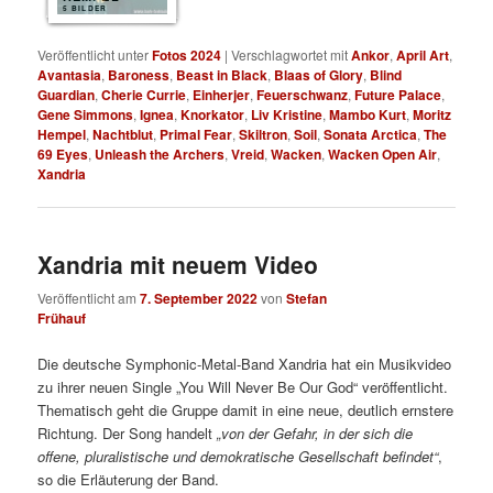
5 BILDER
Veröffentlicht unter
Fotos 2024
|
Verschlagwortet mit
Ankor
,
April Art
,
Avantasia
,
Baroness
,
Beast in Black
,
Blaas of Glory
,
Blind
Guardian
,
Cherie Currie
,
Einherjer
,
Feuerschwanz
,
Future Palace
,
Gene Simmons
,
Ignea
,
Knorkator
,
Liv Kristine
,
Mambo Kurt
,
Moritz
Hempel
,
Nachtblut
,
Primal Fear
,
Skiltron
,
Soil
,
Sonata Arctica
,
The
69 Eyes
,
Unleash the Archers
,
Vreid
,
Wacken
,
Wacken Open Air
,
Xandria
Xandria mit neuem Video
Veröffentlicht am
7. September 2022
von
Stefan
Frühauf
Die deutsche Symphonic-Metal-Band Xandria hat ein Musikvideo
zu ihrer neuen Single „You Will Never Be Our God“ veröffentlicht.
Thematisch geht die Gruppe damit in eine neue, deutlich ernstere
Richtung. Der Song handelt
„von der Gefahr, in der sich die
offene, pluralistische und demokratische Gesellschaft befindet“
,
so die Erläuterung der Band.