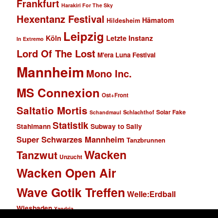
Frankfurt
Harakiri For The Sky
Hexentanz Festival
Hämatom
Hildesheim
Leipzig
Köln
Letzte Instanz
In Extremo
Lord Of The Lost
M'era Luna Festival
Mannheim
Mono Inc.
MS Connexion
Ost+Front
Saltatio Mortis
Solar Fake
Schlachthof
Schandmaul
Statistik
Stahlmann
Subway to Sally
Super Schwarzes Mannheim
Tanzbrunnen
Wacken
Tanzwut
Unzucht
Wacken Open Air
Wave Gotik Treffen
Welle:Erdball
Wiesbaden
Xandria