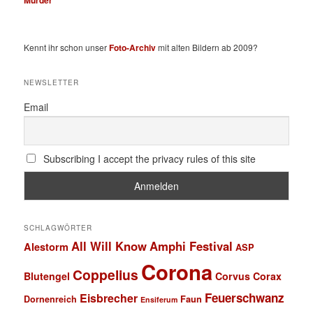
Murder
Kennt ihr schon unser
Foto-Archiv
mit alten Bildern ab 2009?
NEWSLETTER
Email
Subscribing I accept the privacy rules of this site
SCHLAGWÖRTER
All Will Know
Amphi Festival
Alestorm
ASP
Corona
Coppelius
Blutengel
Corvus Corax
Feuerschwanz
Eisbrecher
Faun
Dornenreich
Ensiferum