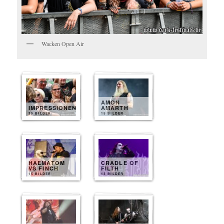
Wacken Open Air
AMON
IMPRESSIONEN
AMARTH
35 BILDER
15 BILDER
HAEMATOM
CRADLE OF
VS FINCH
FILTH
15 BILDER
13 BILDER