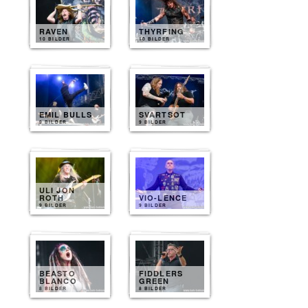
RAVEN
THYRFING
10 BILDER
10 BILDER
EMIL BULLS
SVARTSOT
9 BILDER
9 BILDER
ULI JON
ROTH
VIO-LENCE
9 BILDER
9 BILDER
BEASTO
FIDDLERS
BLANCO
GREEN
8 BILDER
8 BILDER