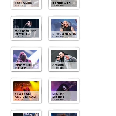
TESTAMENT
BEHEMOTH
13 BILDER
13 BILDER
MOTIONLESS
IN WHITE
DRAGONFORCE
12 BILDER
11 BILDER
INSOMNIUM
OOMPH
11 BILDER
11 BILDER
FLOTSAM
MISTER
AND JETSAM
MISERY
10 BILDER
10 BILDER