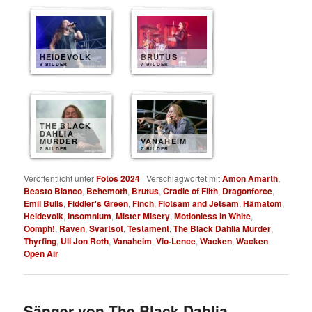
HEIDEVOLK
BRUTUS
8 BILDER
7 BILDER
THE BLACK
DAHLIA
MURDER
VANAHEIM
7 BILDER
7 BILDER
Veröffentlicht unter
Fotos 2024
|
Verschlagwortet mit
Amon Amarth
,
Beasto Blanco
,
Behemoth
,
Brutus
,
Cradle of Filth
,
Dragonforce
,
Emil Bulls
,
Fiddler's Green
,
Finch
,
Flotsam and Jetsam
,
Hämatom
,
Heidevolk
,
Insomnium
,
Mister Misery
,
Motionless in White
,
Oomph!
,
Raven
,
Svartsot
,
Testament
,
The Black Dahlia Murder
,
Thyrfing
,
Uli Jon Roth
,
Vanaheim
,
Vio-Lence
,
Wacken
,
Wacken
Open Air
Sänger von The Black Dahlia