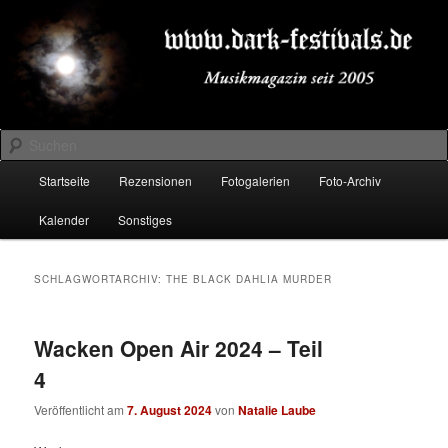
Zum
Zum
Musikmagazin seit 2005
primären
sekundären
Inhalt
Inhalt
springen
springen
DARK-FESTIVALS.DE
Suchen
Hauptmenü
Startseite
Rezensionen
Fotogalerien
Foto-Archiv
Kalender
Sonstiges
SCHLAGWORTARCHIV:
THE BLACK DAHLIA MURDER
Wacken Open Air 2024 – Teil
4
Veröffentlicht am
7. August 2024
von
Natalie Laube