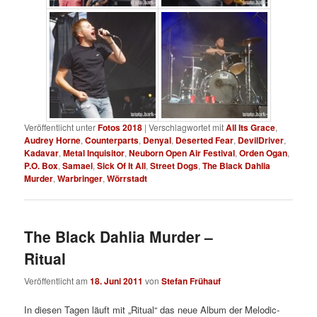
Veröffentlicht unter
Fotos 2018
|
Verschlagwortet mit
All Its Grace
,
Audrey Horne
,
Counterparts
,
Denyal
,
Deserted Fear
,
DevilDriver
,
Kadavar
,
Metal Inquisitor
,
Neuborn Open Air Festival
,
Orden Ogan
,
P.O. Box
,
Samael
,
Sick Of It All
,
Street Dogs
,
The Black Dahlia
Murder
,
Warbringer
,
Wörrstadt
The Black Dahlia Murder –
Ritual
Veröffentlicht am
18. Juni 2011
von
Stefan Frühauf
In diesen Tagen läuft mit „Ritual“ das neue Album der Melodic-