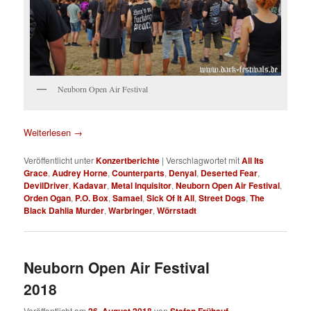
Neuborn Open Air Festival
Weiterlesen
→
Veröffentlicht unter
Konzertberichte
|
Verschlagwortet mit
All Its
Grace
,
Audrey Horne
,
Counterparts
,
Denyal
,
Deserted Fear
,
DevilDriver
,
Kadavar
,
Metal Inquisitor
,
Neuborn Open Air Festival
,
Orden Ogan
,
P.O. Box
,
Samael
,
Sick Of It All
,
Street Dogs
,
The
Black Dahlia Murder
,
Warbringer
,
Wörrstadt
Neuborn Open Air Festival
2018
Veröffentlicht am
26. August 2018
von
Stefan Frühauf