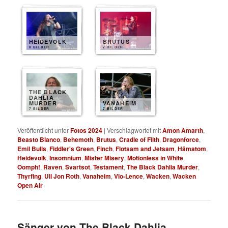
HEIDEVOLK
BRUTUS
8 BILDER
7 BILDER
THE BLACK
DAHLIA
MURDER
VANAHEIM
7 BILDER
7 BILDER
Veröffentlicht unter
Fotos 2024
|
Verschlagwortet mit
Amon Amarth
,
Beasto Blanco
,
Behemoth
,
Brutus
,
Cradle of Filth
,
Dragonforce
,
Emil Bulls
,
Fiddler's Green
,
Finch
,
Flotsam and Jetsam
,
Hämatom
,
Heidevolk
,
Insomnium
,
Mister Misery
,
Motionless in White
,
Oomph!
,
Raven
,
Svartsot
,
Testament
,
The Black Dahlia Murder
,
Thyrfing
,
Uli Jon Roth
,
Vanaheim
,
Vio-Lence
,
Wacken
,
Wacken
Open Air
Sänger von The Black Dahlia