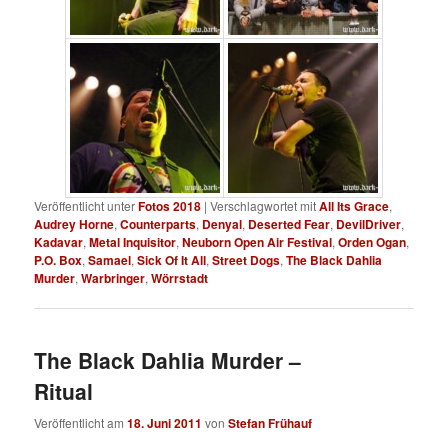
Veröffentlicht unter
Fotos 2018
|
Verschlagwortet mit
All Its Grace
,
Audrey Horne
,
Counterparts
,
Denyal
,
Deserted Fear
,
DevilDriver
,
Kadavar
,
Metal Inquisitor
,
Neuborn Open Air Festival
,
Orden Ogan
,
P.O. Box
,
Samael
,
Sick Of It All
,
Street Dogs
,
The Black Dahlia
Murder
,
Warbringer
,
Wörrstadt
The Black Dahlia Murder –
Ritual
Veröffentlicht am
18. Juni 2011
von
Stefan Frühauf