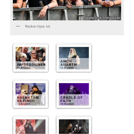
Wacken Open Air
AMON
IMPRESSIONEN
AMARTH
35 BILDER
15 BILDER
HAEMATOM
CRADLE OF
VS FINCH
FILTH
15 BILDER
13 BILDER