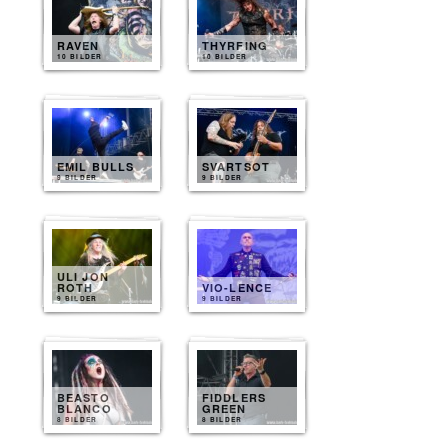
RAVEN
THYRFING
10 BILDER
10 BILDER
EMIL BULLS
SVARTSOT
9 BILDER
9 BILDER
ULI JON
ROTH
VIO-LENCE
9 BILDER
9 BILDER
BEASTO
FIDDLERS
BLANCO
GREEN
8 BILDER
8 BILDER