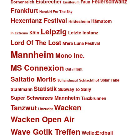
Feuerschwanz
Eisbrecher
Faun
Dornenreich
Ensiferum
Frankfurt
Harakiri For The Sky
Hexentanz Festival
Hämatom
Hildesheim
Leipzig
Köln
Letzte Instanz
In Extremo
Lord Of The Lost
M'era Luna Festival
Mannheim
Mono Inc.
MS Connexion
Ost+Front
Saltatio Mortis
Solar Fake
Schlachthof
Schandmaul
Statistik
Stahlmann
Subway to Sally
Super Schwarzes Mannheim
Tanzbrunnen
Wacken
Tanzwut
Unzucht
Wacken Open Air
Wave Gotik Treffen
Welle:Erdball