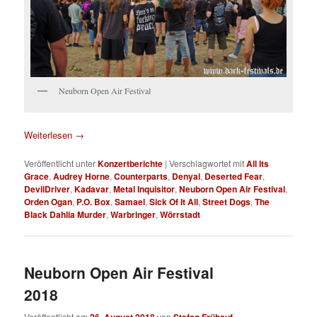
Neuborn Open Air Festival
Weiterlesen
→
Veröffentlicht unter
Konzertberichte
|
Verschlagwortet mit
All Its
Grace
,
Audrey Horne
,
Counterparts
,
Denyal
,
Deserted Fear
,
DevilDriver
,
Kadavar
,
Metal Inquisitor
,
Neuborn Open Air Festival
,
Orden Ogan
,
P.O. Box
,
Samael
,
Sick Of It All
,
Street Dogs
,
The
Black Dahlia Murder
,
Warbringer
,
Wörrstadt
Neuborn Open Air Festival
2018
Veröffentlicht am
26. August 2018
von
Stefan Frühauf