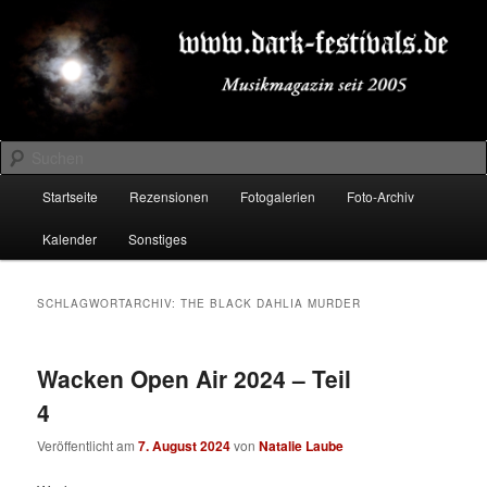
Zum
Zum
Musikmagazin seit 2005
primären
sekundären
Inhalt
Inhalt
springen
springen
DARK-FESTIVALS.DE
Suchen
Hauptmenü
Startseite
Rezensionen
Fotogalerien
Foto-Archiv
Kalender
Sonstiges
SCHLAGWORTARCHIV:
THE BLACK DAHLIA MURDER
Wacken Open Air 2024 – Teil
4
Veröffentlicht am
7. August 2024
von
Natalie Laube