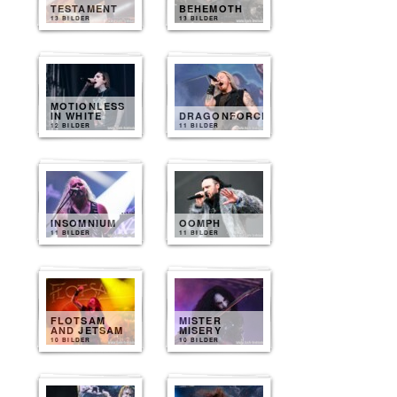
TESTAMENT
BEHEMOTH
13 BILDER
13 BILDER
MOTIONLESS
IN WHITE
DRAGONFORCE
12 BILDER
11 BILDER
INSOMNIUM
OOMPH
11 BILDER
11 BILDER
FLOTSAM
MISTER
AND JETSAM
MISERY
10 BILDER
10 BILDER