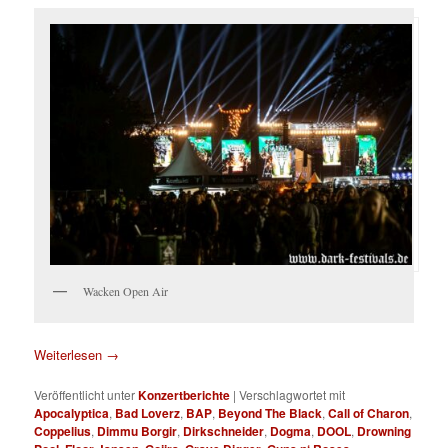
Wacken Open Air
Weiterlesen
→
Veröffentlicht unter
Konzertberichte
|
Verschlagwortet mit
Apocalyptica
,
Bad Loverz
,
BAP
,
Beyond The Black
,
Call of Charon
,
Coppelius
,
Dimmu Borgir
,
Dirkschneider
,
Dogma
,
DOOL
,
Drowning