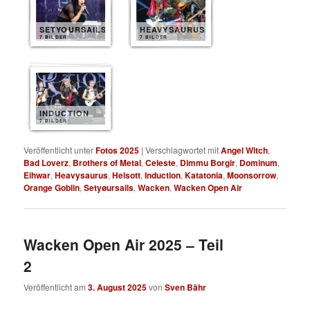
SETYOURSAILS
HEAVYSAURUS
7 BILDER
7 BILDER
INDUCTION
7 BILDER
Veröffentlicht unter
Fotos 2025
|
Verschlagwortet mit
Angel Witch
,
Bad Loverz
,
Brothers of Metal
,
Celeste
,
Dimmu Borgir
,
Dominum
,
Eihwar
,
Heavysaurus
,
Helsott
,
Induction
,
Katatonia
,
Moonsorrow
,
Orange Goblin
,
Setyøursails
,
Wacken
,
Wacken Open Air
Wacken Open Air 2025 – Teil
2
Veröffentlicht am
3. August 2025
von
Sven Bähr