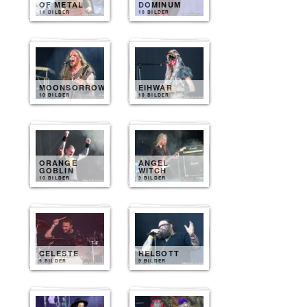
OF METAL
DOMINUM
11 BILDER
10 BILDER
MOONSORROW
EIHWAR
10 BILDER
10 BILDER
ORANGE
ANGEL
GOBLIN
WITCH
10 BILDER
9 BILDER
CELESTE
HELSOTT
9 BILDER
9 BILDER