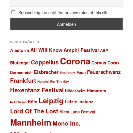
Subscribing I accept the privacy rules of this site
SCHLAGWÖRTER
All Will Know
Amphi Festival
Alestorm
ASP
Corona
Coppelius
Blutengel
Corvus Corax
Feuerschwanz
Eisbrecher
Faun
Dornenreich
Ensiferum
Frankfurt
Harakiri For The Sky
Hexentanz Festival
Hämatom
Hildesheim
Leipzig
Köln
Letzte Instanz
In Extremo
Lord Of The Lost
M'era Luna Festival
Mannheim
Mono Inc.