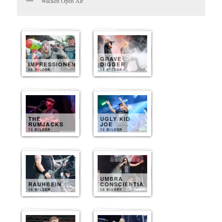
Wacken Open Air
GRAVE
IMPRESSIONEN
DIGGER
20 BILDER
14 BILDER
THE
UGLY KID
RUMJACKS
JOE
13 BILDER
12 BILDER
UMBRA
RAUHBEIN
CONSCIENTIA
10 BILDER
10 BILDER