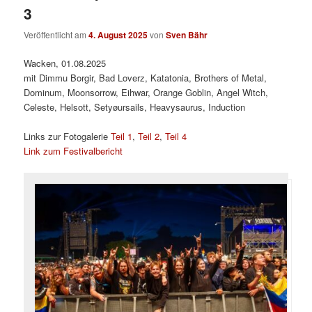
3
Veröffentlicht am
4. August 2025
von
Sven Bähr
Wacken, 01.08.2025
mit Dimmu Borgir, Bad Loverz, Katatonia, Brothers of Metal,
Dominum, Moonsorrow, Eihwar, Orange Goblin, Angel Witch,
Celeste, Helsott, Setyøursails, Heavysaurus, Induction
Links zur Fotogalerie
Teil 1
,
Teil 2
,
Teil 4
Link zum Festivalbericht