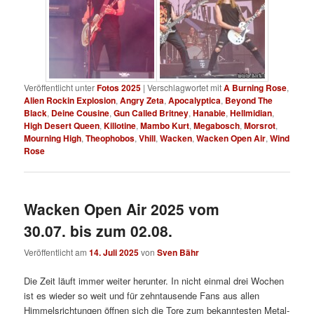
Veröffentlicht unter
Fotos 2025
|
Verschlagwortet mit
A Burning Rose
,
Alien Rockin Explosion
,
Angry Zeta
,
Apocalyptica
,
Beyond The
Black
,
Deine Cousine
,
Gun Called Britney
,
Hanabie
,
Hellmidian
,
High Desert Queen
,
Killotine
,
Mambo Kurt
,
Megabosch
,
Morsrot
,
Mourning High
,
Theophobos
,
Vhill
,
Wacken
,
Wacken Open Air
,
Wind
Rose
Wacken Open Air 2025 vom
30.07. bis zum 02.08.
Veröffentlicht am
14. Juli 2025
von
Sven Bähr
Die Zeit läuft immer weiter herunter. In nicht einmal drei Wochen
ist es wieder so weit und für zehntausende Fans aus allen
Himmelsrichtungen öffnen sich die Tore zum bekanntesten Metal-