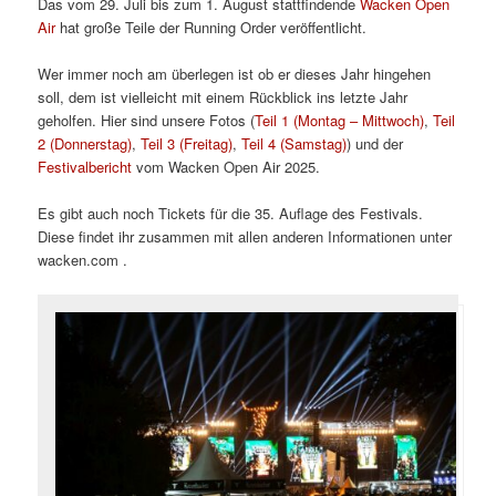
Das vom 29. Juli bis zum 1. August stattfindende
Wacken Open
Air
hat große Teile der Running Order veröffentlicht.
Wer immer noch am überlegen ist ob er dieses Jahr hingehen
soll, dem ist vielleicht mit einem Rückblick ins letzte Jahr
geholfen. Hier sind unsere Fotos (
Teil 1 (Montag – Mittwoch)
,
Teil
2 (Donnerstag)
,
Teil 3 (Freitag)
,
Teil 4 (Samstag)
) und der
Festivalbericht
vom Wacken Open Air 2025.
Es gibt auch noch Tickets für die 35. Auflage des Festivals.
Diese findet ihr zusammen mit allen anderen Informationen unter
wacken.com .