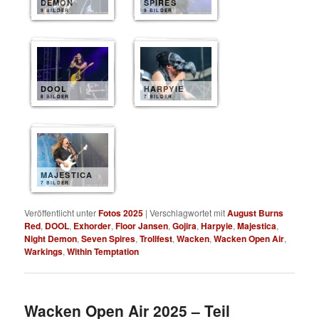
DEMON
SPIRES
9 BILDER
9 BILDER
DOOL
HARPYIE
8 BILDER
7 BILDER
MAJESTICA
7 BILDER
Veröffentlicht unter
Fotos 2025
|
Verschlagwortet mit
August Burns
Red
,
DOOL
,
Exhorder
,
Floor Jansen
,
Gojira
,
Harpyie
,
Majestica
,
Night Demon
,
Seven Spires
,
Trollfest
,
Wacken
,
Wacken Open Air
,
Warkings
,
Within Temptation
Wacken Open Air 2025 – Teil