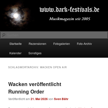
Zum
Zum
Musikmagazin seit 2005
primären
sekundären
Inhalt
Inhalt
springen
springen
DARK-FESTIVALS.DE
Suchen
Hauptmenü
Startseite
Rezensionen
Fotogalerien
Foto-Archiv
Kalender
Sonstiges
SCHLAGWORTARCHIV:
WACKEN OPEN AIR
Wacken veröffentlicht
Running Order
Veröffentlicht am
21. Mai 2026
von
Sven Bähr