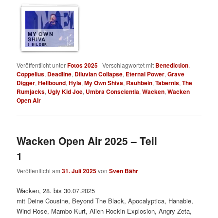
MY OWN
SHIVA
6 BILDER
Veröffentlicht unter
Fotos 2025
|
Verschlagwortet mit
Benediction
,
Coppelius
,
Deadline
,
Diluvian Collapse
,
Eternal Power
,
Grave
Digger
,
Hellbound
,
Hyla
,
My Own Shiva
,
Rauhbein
,
Tabernis
,
The
Rumjacks
,
Ugly Kid Joe
,
Umbra Conscientia
,
Wacken
,
Wacken
Open Air
Wacken Open Air 2025 – Teil
1
Veröffentlicht am
31. Juli 2025
von
Sven Bähr
Wacken, 28. bis 30.07.2025
mit Deine Cousine, Beyond The Black, Apocalyptica, Hanabie,
Wind Rose, Mambo Kurt, Alien Rockin Explosion, Angry Zeta,