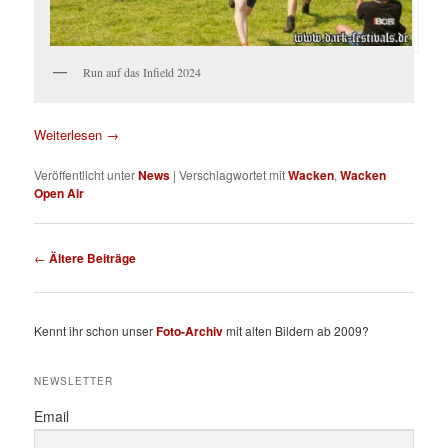
Run auf das Infield 2024
Weiterlesen
→
Veröffentlicht unter
News
|
Verschlagwortet mit
Wacken
,
Wacken
Open Air
Beitragsnavigation
←
Ältere Beiträge
Kennt ihr schon unser
Foto-Archiv
mit alten Bildern ab 2009?
NEWSLETTER
Email