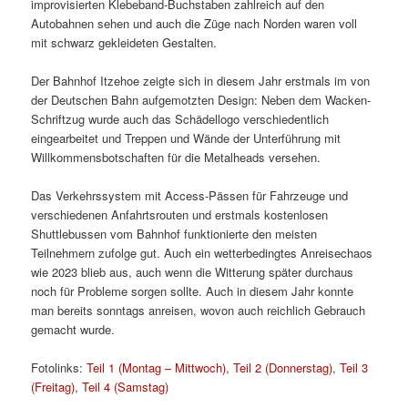
improvisierten Klebeband-Buchstaben zahlreich auf den
Autobahnen sehen und auch die Züge nach Norden waren voll
mit schwarz gekleideten Gestalten.
Der Bahnhof Itzehoe zeigte sich in diesem Jahr erstmals im von
der Deutschen Bahn aufgemotzten Design: Neben dem Wacken-
Schriftzug wurde auch das Schädellogo verschiedentlich
eingearbeitet und Treppen und Wände der Unterführung mit
Willkommensbotschaften für die Metalheads versehen.
Das Verkehrssystem mit Access-Pässen für Fahrzeuge und
verschiedenen Anfahrtsrouten und erstmals kostenlosen
Shuttlebussen vom Bahnhof funktionierte den meisten
Teilnehmern zufolge gut. Auch ein wetterbedingtes Anreisechaos
wie 2023 blieb aus, auch wenn die Witterung später durchaus
noch für Probleme sorgen sollte. Auch in diesem Jahr konnte
man bereits sonntags anreisen, wovon auch reichlich Gebrauch
gemacht wurde.
Fotolinks:
Teil 1 (Montag – Mittwoch)
,
Teil 2 (Donnerstag)
,
Teil 3
(Freitag)
,
Teil 4 (Samstag)