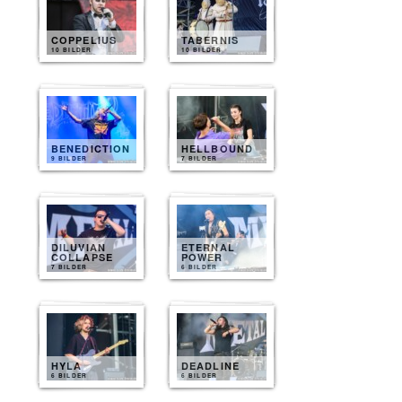
COPPELIUS
TABERNIS
10 BILDER
10 BILDER
BENEDICTION
HELLBOUND
9 BILDER
7 BILDER
DILUVIAN
ETERNAL
COLLAPSE
POWER
7 BILDER
6 BILDER
HYLA
DEADLINE
6 BILDER
6 BILDER