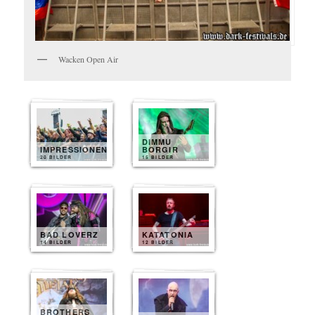
Wacken Open Air
DIMMU
IMPRESSIONEN
BORGIR
20 BILDER
15 BILDER
BAD LOVERZ
KATATONIA
14 BILDER
12 BILDER
BROTHERS