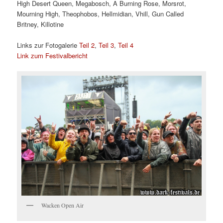
High Desert Queen, Megabosch, A Burning Rose, Morsrot,
Mourning High, Theophobos, Hellmidian, Vhill, Gun Called
Britney, Killotine
Links zur Fotogalerie
Teil 2
,
Teil 3
,
Teil 4
Link zum Festivalbericht
Wacken Open Air