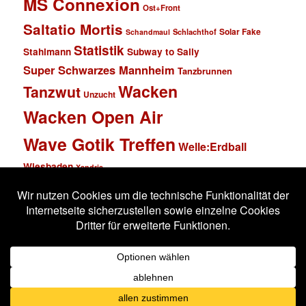
MS Connexion
Ost+Front
Saltatio Mortis
Solar Fake
Schlachthof
Schandmaul
Statistik
Stahlmann
Subway to Sally
Super Schwarzes Mannheim
Tanzbrunnen
Wacken
Tanzwut
Unzucht
Wacken Open Air
Wave Gotik Treffen
Welle:Erdball
Wiesbaden
Xandria
Impressum
Datenschutzerklärung
Stolz präsentiert von WordPress