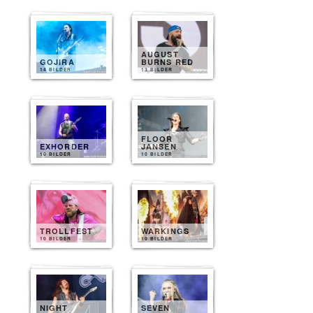
AUGUST
GOJIRA
BURNS RED
14 BILDER
13 BILDER
FLOOR
EXHORDER
JANSEN
10 BILDER
10 BILDER
TROLLFEST
WARKINGS
10 BILDER
10 BILDER
NIGHT
SEVEN