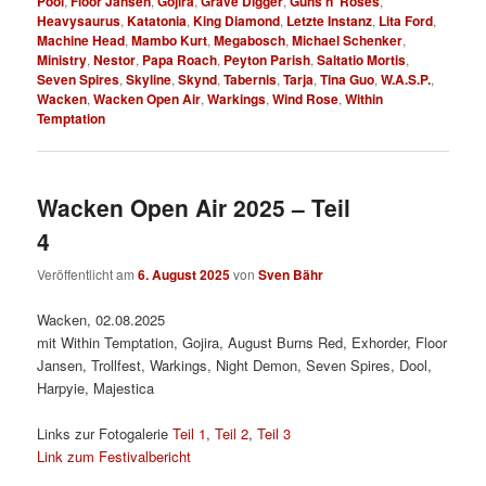
Pool
,
Floor Jansen
,
Gojira
,
Grave Digger
,
Guns n‘ Roses
,
Heavysaurus
,
Katatonia
,
King Diamond
,
Letzte Instanz
,
Lita Ford
,
Machine Head
,
Mambo Kurt
,
Megabosch
,
Michael Schenker
,
Ministry
,
Nestor
,
Papa Roach
,
Peyton Parish
,
Saltatio Mortis
,
Seven Spires
,
Skyline
,
Skynd
,
Tabernis
,
Tarja
,
Tina Guo
,
W.A.S.P.
,
Wacken
,
Wacken Open Air
,
Warkings
,
Wind Rose
,
Within
Temptation
Wacken Open Air 2025 – Teil
4
Veröffentlicht am
6. August 2025
von
Sven Bähr
Wacken, 02.08.2025
mit Within Temptation, Gojira, August Burns Red, Exhorder, Floor
Jansen, Trollfest, Warkings, Night Demon, Seven Spires, Dool,
Harpyie, Majestica
Links zur Fotogalerie
Teil 1
,
Teil 2
,
Teil 3
Link zum Festivalbericht