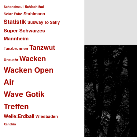
Schlachthof
Schandmaul
Stahlmann
Solar Fake
Statistik
Subway to Sally
Super Schwarzes
Mannheim
Tanzwut
Tanzbrunnen
Wacken
Unzucht
Wacken Open
Air
Wave Gotik
Treffen
Welle:Erdball
Wiesbaden
Xandria