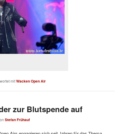
wortet mit
Wacken Open Air
der zur Blutspende auf
von
Stefan Frühauf
pen Airs engagieren sich seit Jahren für das Thema