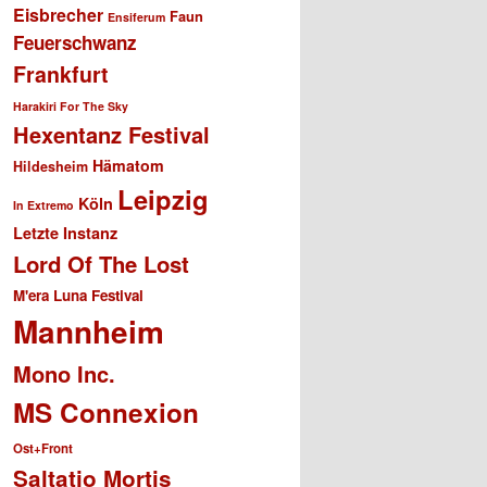
Eisbrecher
Faun
Ensiferum
Feuerschwanz
Frankfurt
Harakiri For The Sky
Hexentanz Festival
Hämatom
Hildesheim
Leipzig
Köln
In Extremo
Letzte Instanz
Lord Of The Lost
M'era Luna Festival
Mannheim
Mono Inc.
MS Connexion
Ost+Front
Saltatio Mortis