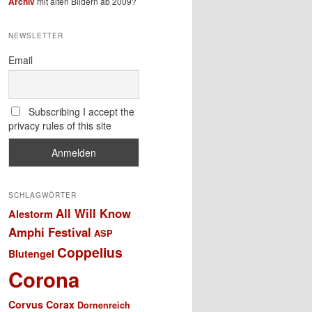
Archiv
mit alten Bildern ab 2009?
NEWSLETTER
Email
Subscribing I accept the
privacy rules of this site
SCHLAGWÖRTER
All Will Know
Alestorm
Amphi Festival
ASP
Coppelius
Blutengel
Corona
Corvus Corax
Dornenreich