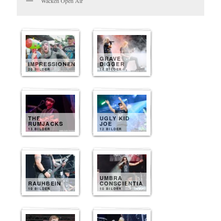
Wacken Open Air
GRAVE
IMPRESSIONEN
DIGGER
20 BILDER
14 BILDER
THE
UGLY KID
RUMJACKS
JOE
13 BILDER
12 BILDER
UMBRA
RAUHBEIN
CONSCIENTIA
10 BILDER
10 BILDER