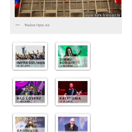
Wacken Open Air
DIMMU
IMPRESSIONEN
BORGIR
20 BILDER
15 BILDER
BAD LOVERZ
KATATONIA
14 BILDER
12 BILDER
BROTHERS