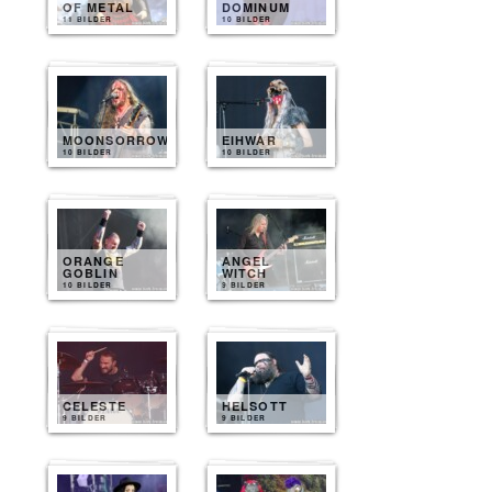
OF METAL
DOMINUM
11 BILDER
10 BILDER
MOONSORROW
EIHWAR
10 BILDER
10 BILDER
ORANGE
ANGEL
GOBLIN
WITCH
10 BILDER
9 BILDER
CELESTE
HELSOTT
9 BILDER
9 BILDER