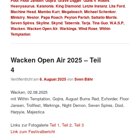
Pool
,
Floor Jansen
,
Gojira
,
Grave Digger
,
Guns n‘ Roses
,
Heavysaurus
,
Katatonia
,
King Diamond
,
Letzte Instanz
,
Lita Ford
,
Machine Head
,
Mambo Kurt
,
Megabosch
,
Michael Schenker
,
Ministry
,
Nestor
,
Papa Roach
,
Peyton Parish
,
Saltatio Mortis
,
Seven Spires
,
Skyline
,
Skynd
,
Tabernis
,
Tarja
,
Tina Guo
,
W.A.S.P.
,
Wacken
,
Wacken Open Air
,
Warkings
,
Wind Rose
,
Within
Temptation
Wacken Open Air 2025 – Teil
4
Veröffentlicht am
6. August 2025
von
Sven Bähr
Wacken, 02.08.2025
mit Within Temptation, Gojira, August Burns Red, Exhorder, Floor
Jansen, Trollfest, Warkings, Night Demon, Seven Spires, Dool,
Harpyie, Majestica
Links zur Fotogalerie
Teil 1
,
Teil 2
,
Teil 3
Link zum Festivalbericht