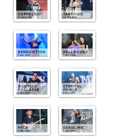
COPPELIUS
TABERNIS
10 BILDER
10 BILDER
BENEDICTION
HELLBOUND
9 BILDER
7 BILDER
DILUVIAN
ETERNAL
COLLAPSE
POWER
7 BILDER
6 BILDER
HYLA
DEADLINE
6 BILDER
6 BILDER