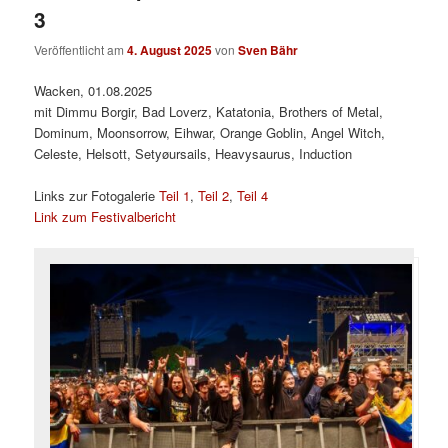
3
Veröffentlicht am
4. August 2025
von
Sven Bähr
Wacken, 01.08.2025
mit Dimmu Borgir, Bad Loverz, Katatonia, Brothers of Metal,
Dominum, Moonsorrow, Eihwar, Orange Goblin, Angel Witch,
Celeste, Helsott, Setyøursails, Heavysaurus, Induction
Links zur Fotogalerie
Teil 1
,
Teil 2
,
Teil 4
Link zum Festivalbericht