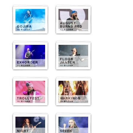
AUGUST
GOJIRA
BURNS RED
14 BILDER
13 BILDER
FLOOR
EXHORDER
JANSEN
10 BILDER
10 BILDER
TROLLFEST
WARKINGS
10 BILDER
10 BILDER
NIGHT
SEVEN