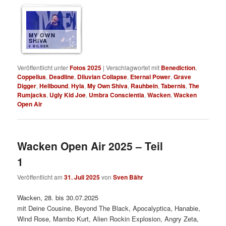
MY OWN
SHIVA
6 BILDER
Veröffentlicht unter
Fotos 2025
|
Verschlagwortet mit
Benediction
,
Coppelius
,
Deadline
,
Diluvian Collapse
,
Eternal Power
,
Grave
Digger
,
Hellbound
,
Hyla
,
My Own Shiva
,
Rauhbein
,
Tabernis
,
The
Rumjacks
,
Ugly Kid Joe
,
Umbra Conscientia
,
Wacken
,
Wacken
Open Air
Wacken Open Air 2025 – Teil
1
Veröffentlicht am
31. Juli 2025
von
Sven Bähr
Wacken, 28. bis 30.07.2025
mit Deine Cousine, Beyond The Black, Apocalyptica, Hanabie,
Wind Rose, Mambo Kurt, Alien Rockin Explosion, Angry Zeta,