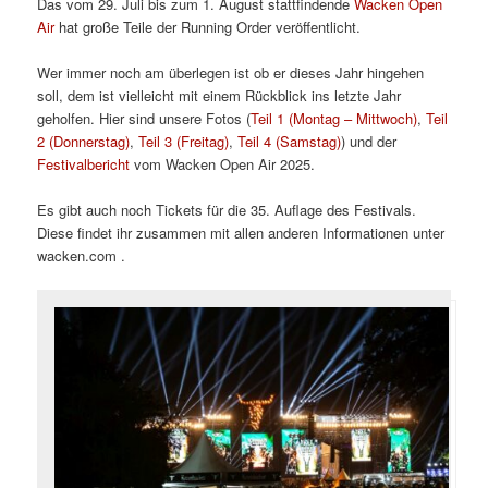
Das vom 29. Juli bis zum 1. August stattfindende
Wacken Open
Air
hat große Teile der Running Order veröffentlicht.
Wer immer noch am überlegen ist ob er dieses Jahr hingehen
soll, dem ist vielleicht mit einem Rückblick ins letzte Jahr
geholfen. Hier sind unsere Fotos (
Teil 1 (Montag – Mittwoch)
,
Teil
2 (Donnerstag)
,
Teil 3 (Freitag)
,
Teil 4 (Samstag)
) und der
Festivalbericht
vom Wacken Open Air 2025.
Es gibt auch noch Tickets für die 35. Auflage des Festivals.
Diese findet ihr zusammen mit allen anderen Informationen unter
wacken.com .