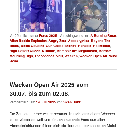
Veröffentlicht unter
Fotos 2025
|
Verschlagwortet mit
A Burning Rose
,
Alien Rockin Explosion
,
Angry Zeta
,
Apocalyptica
,
Beyond The
Black
,
Deine Cousine
,
Gun Called Britney
,
Hanabie
,
Hellmidian
,
High Desert Queen
,
Killotine
,
Mambo Kurt
,
Megabosch
,
Morsrot
,
Mourning High
,
Theophobos
,
Vhill
,
Wacken
,
Wacken Open Air
,
Wind
Rose
Wacken Open Air 2025 vom
30.07. bis zum 02.08.
Veröffentlicht am
14. Juli 2025
von
Sven Bähr
Die Zeit läuft immer weiter herunter. In nicht einmal drei Wochen
ist es wieder so weit und für zehntausende Fans aus allen
Himmelsrichtungen öffnen sich die Tore zum bekanntesten Metal-