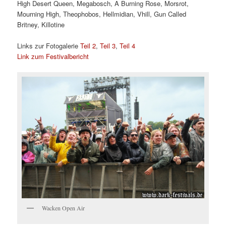
High Desert Queen, Megabosch, A Burning Rose, Morsrot,
Mourning High, Theophobos, Hellmidian, Vhill, Gun Called
Britney, Killotine
Links zur Fotogalerie
Teil 2
,
Teil 3
,
Teil 4
Link zum Festivalbericht
Wacken Open Air