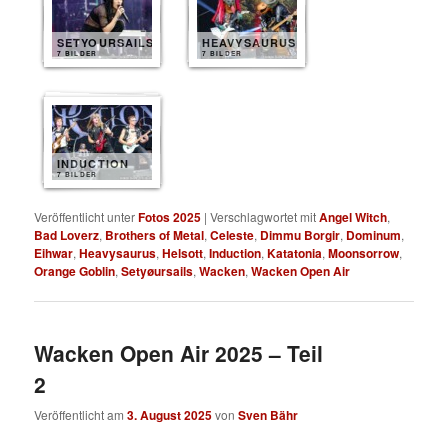
SETYOURSAILS
HEAVYSAURUS
7 BILDER
7 BILDER
INDUCTION
7 BILDER
Veröffentlicht unter
Fotos 2025
|
Verschlagwortet mit
Angel Witch
,
Bad Loverz
,
Brothers of Metal
,
Celeste
,
Dimmu Borgir
,
Dominum
,
Eihwar
,
Heavysaurus
,
Helsott
,
Induction
,
Katatonia
,
Moonsorrow
,
Orange Goblin
,
Setyøursails
,
Wacken
,
Wacken Open Air
Wacken Open Air 2025 – Teil
2
Veröffentlicht am
3. August 2025
von
Sven Bähr