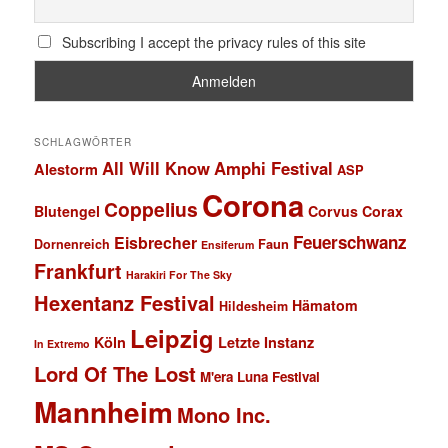
Subscribing I accept the privacy rules of this site
SCHLAGWÖRTER
All Will Know
Amphi Festival
Alestorm
ASP
Corona
Coppelius
Blutengel
Corvus Corax
Feuerschwanz
Eisbrecher
Faun
Dornenreich
Ensiferum
Frankfurt
Harakiri For The Sky
Hexentanz Festival
Hämatom
Hildesheim
Leipzig
Köln
Letzte Instanz
In Extremo
Lord Of The Lost
M'era Luna Festival
Mannheim
Mono Inc.