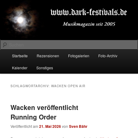
Zum
Zum
Musikmagazin seit 2005
primären
sekundären
Inhalt
Inhalt
springen
springen
DARK-FESTIVALS.DE
Suchen
Hauptmenü
Startseite
Rezensionen
Fotogalerien
Foto-Archiv
Kalender
Sonstiges
SCHLAGWORTARCHIV:
WACKEN OPEN AIR
Wacken veröffentlicht
Running Order
Veröffentlicht am
21. Mai 2026
von
Sven Bähr