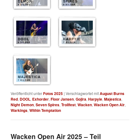
DEMON
SPIRES
9 BILDER
9 BILDER
DOOL
HARPYIE
8 BILDER
7 BILDER
MAJESTICA
7 BILDER
Veröffentlicht unter
Fotos 2025
|
Verschlagwortet mit
August Burns
Red
,
DOOL
,
Exhorder
,
Floor Jansen
,
Gojira
,
Harpyie
,
Majestica
,
Night Demon
,
Seven Spires
,
Trollfest
,
Wacken
,
Wacken Open Air
,
Warkings
,
Within Temptation
Wacken Open Air 2025 – Teil