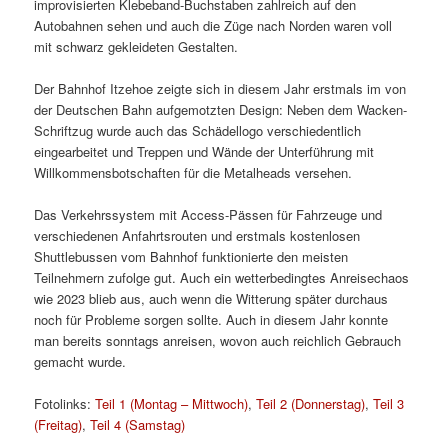
improvisierten Klebeband-Buchstaben zahlreich auf den
Autobahnen sehen und auch die Züge nach Norden waren voll
mit schwarz gekleideten Gestalten.
Der Bahnhof Itzehoe zeigte sich in diesem Jahr erstmals im von
der Deutschen Bahn aufgemotzten Design: Neben dem Wacken-
Schriftzug wurde auch das Schädellogo verschiedentlich
eingearbeitet und Treppen und Wände der Unterführung mit
Willkommensbotschaften für die Metalheads versehen.
Das Verkehrssystem mit Access-Pässen für Fahrzeuge und
verschiedenen Anfahrtsrouten und erstmals kostenlosen
Shuttlebussen vom Bahnhof funktionierte den meisten
Teilnehmern zufolge gut. Auch ein wetterbedingtes Anreisechaos
wie 2023 blieb aus, auch wenn die Witterung später durchaus
noch für Probleme sorgen sollte. Auch in diesem Jahr konnte
man bereits sonntags anreisen, wovon auch reichlich Gebrauch
gemacht wurde.
Fotolinks:
Teil 1 (Montag – Mittwoch)
,
Teil 2 (Donnerstag)
,
Teil 3
(Freitag)
,
Teil 4 (Samstag)