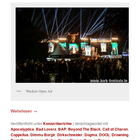
Wacken Open Air
Weiterlesen
→
Veröffentlicht unter
Konzertberichte
|
Verschlagwortet mit
Apocalyptica
,
Bad Loverz
,
BAP
,
Beyond The Black
,
Call of Charon
,
Coppelius
,
Dimmu Borgir
,
Dirkschneider
,
Dogma
,
DOOL
,
Drowning