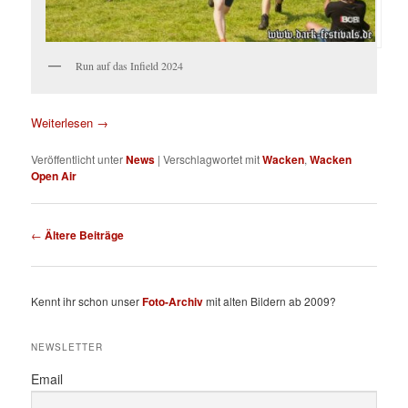
Run auf das Infield 2024
Weiterlesen
→
Veröffentlicht unter
News
|
Verschlagwortet mit
Wacken
,
Wacken
Open Air
Beitragsnavigation
←
Ältere Beiträge
Kennt ihr schon unser
Foto-Archiv
mit alten Bildern ab 2009?
NEWSLETTER
Email