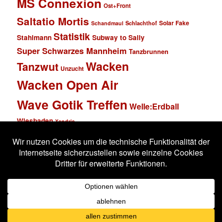
MS Connexion
Ost+Front
Saltatio Mortis
Solar Fake
Schlachthof
Schandmaul
Statistik
Stahlmann
Subway to Sally
Super Schwarzes Mannheim
Tanzbrunnen
Wacken
Tanzwut
Unzucht
Wacken Open Air
Wave Gotik Treffen
Welle:Erdball
Wiesbaden
Xandria
Impressum
Datenschutzerklärung
Stolz präsentiert von WordPress