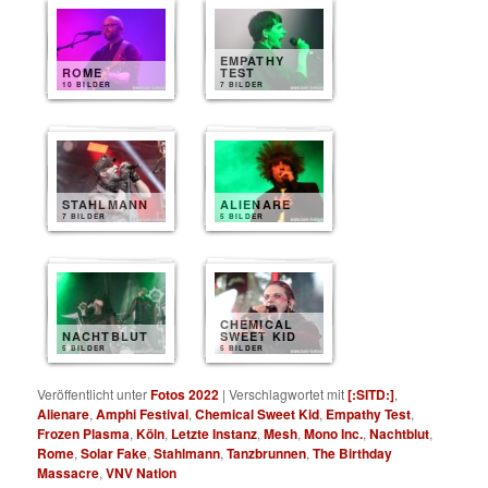
EMPATHY
ROME
TEST
10 BILDER
7 BILDER
STAHLMANN
ALIENARE
7 BILDER
5 BILDER
CHEMICAL
NACHTBLUT
SWEET KID
5 BILDER
5 BILDER
Veröffentlicht unter
Fotos 2022
|
Verschlagwortet mit
[:SITD:]
,
Alienare
,
Amphi Festival
,
Chemical Sweet Kid
,
Empathy Test
,
Frozen Plasma
,
Köln
,
Letzte Instanz
,
Mesh
,
Mono Inc.
,
Nachtblut
,
Rome
,
Solar Fake
,
Stahlmann
,
Tanzbrunnen
,
The Birthday
Massacre
,
VNV Nation