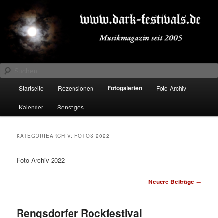
Zum
Zum
Musikmagazin seit 2005
primären
sekundären
Inhalt
Inhalt
springen
springen
DARK-FESTIVALS.DE
Suchen
Hauptmenü
Fotogalerien
Startseite
Rezensionen
Foto-Archiv
Kalender
Sonstiges
KATEGORIEARCHIV:
FOTOS 2022
Foto-Archiv 2022
Beitragsnavigation
Neuere Beiträge
→
Rengsdorfer Rockfestival