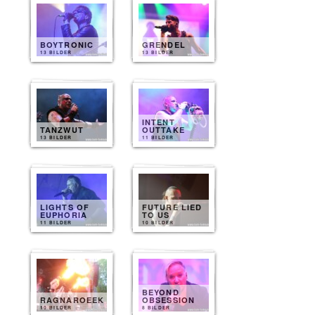
BOYTRONIC
GRENDEL
13 BILDER
13 BILDER
INTENT
TANZWUT
OUTTAKE
13 BILDER
11 BILDER
LIGHTS OF
FUTURE LIED
EUPHORIA
TO US
11 BILDER
10 BILDER
BEYOND
RAGNAROEEK
OBSESSION
10 BILDER
8 BILDER