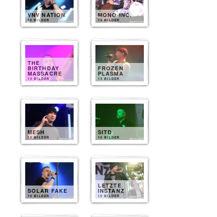
VNV NATION
MONO INC.
15 BILDER
14 BILDER
THE
BIRTHDAY
FROZEN
MASSACRE
PLASMA
13 BILDER
13 BILDER
MESH
SITD
13 BILDER
10 BILDER
LETZTE
SOLAR FAKE
INSTANZ
10 BILDER
10 BILDER