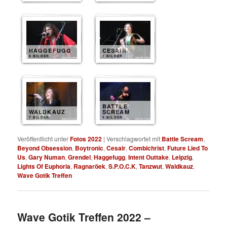
HAGGEFUGG
CESAIR
8 BILDER
7 BILDER
BATTLE
WALDKAUZ
SCREAM
7 BILDER
5 BILDER
Veröffentlicht unter
Fotos 2022
|
Verschlagwortet mit
Battle Scream
,
Beyond Obsession
,
Boytronic
,
Cesair
,
Combichrist
,
Future Lied To
Us
,
Gary Numan
,
Grendel
,
Haggefugg
,
Intent Outtake
,
Leipzig
,
Lights Of Euphoria
,
Ragnaröek
,
S.P.O.C.K
,
Tanzwut
,
Waldkauz
,
Wave Gotik Treffen
Wave Gotik Treffen 2022 –