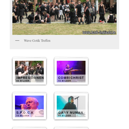
Wave Gotik Treffen
IMPRESSIONEN
COMBICHRIST
40 BILDER
15 BILDER
S.P.O.C.K
GARY NUMAN
15 BILDER
14 BILDER