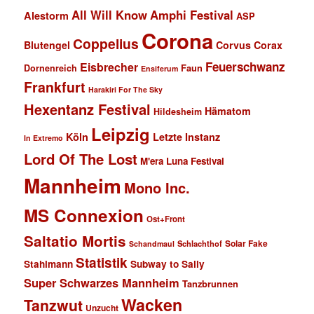
All Will Know
Amphi Festival
Alestorm
ASP
Corona
Coppelius
Blutengel
Corvus Corax
Feuerschwanz
Eisbrecher
Faun
Dornenreich
Ensiferum
Frankfurt
Harakiri For The Sky
Hexentanz Festival
Hämatom
Hildesheim
Leipzig
Köln
Letzte Instanz
In Extremo
Lord Of The Lost
M'era Luna Festival
Mannheim
Mono Inc.
MS Connexion
Ost+Front
Saltatio Mortis
Solar Fake
Schlachthof
Schandmaul
Statistik
Stahlmann
Subway to Sally
Super Schwarzes Mannheim
Tanzbrunnen
Wacken
Tanzwut
Unzucht