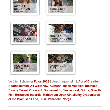
ACT OF
CREATION
AUSTENIT
5 BILDER
5 BILDER
MIGHTY
BLODTAKE
DRAGONLORDS
5 BILDER
5 BILDER
ALL WILL
GUERILLA
KNOW
FIST
5 BILDER
5 BILDER
Veröffentlicht unter
Fotos 2022
|
Verschlagwortet mit
Act of Creation
,
Agathodaimon
,
All Will Know
,
Austenit
,
Black Messiah
,
Blodtåke
,
Bloody Tyrant
,
Crescent
,
Dornenreich
,
Finsterforst
,
Grima
,
Guerilla
Fist
,
Holzappel
,
Incordia
,
Mahlstrom Open Air
,
Mighty Dragonlords
of the Promised Land
,
Ultar
,
Vanaheim
,
Vorga