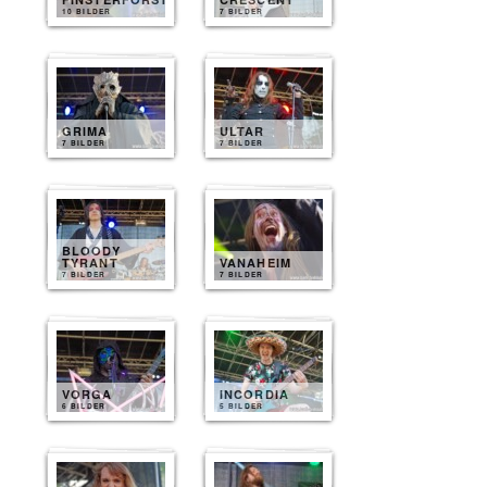
10 BILDER
7 BILDER
GRIMA
ULTAR
7 BILDER
7 BILDER
BLOODY
TYRANT
VANAHEIM
7 BILDER
7 BILDER
VORGA
INCORDIA
6 BILDER
5 BILDER