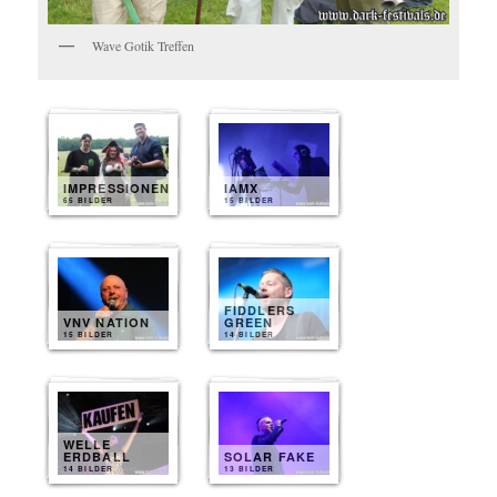
Wave Gotik Treffen
IMPRESSIONEN
IAMX
65 BILDER
15 BILDER
FIDDLERS
VNV NATION
GREEN
15 BILDER
14 BILDER
WELLE
ERDBALL
SOLAR FAKE
14 BILDER
13 BILDER