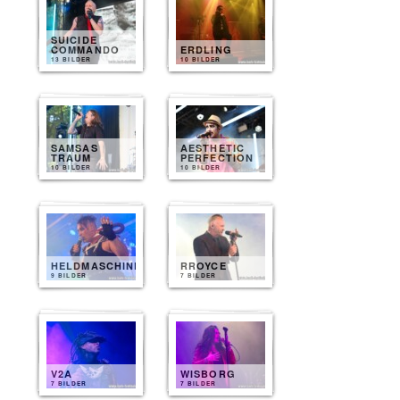
SUICIDE
COMMANDO
ERDLING
13 BILDER
10 BILDER
SAMSAS
AESTHETIC
TRAUM
PERFECTION
10 BILDER
10 BILDER
HELDMASCHINE
RROYCE
9 BILDER
7 BILDER
V2A
WISBORG
7 BILDER
7 BILDER