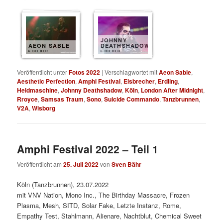
JOHNNY
AEON SABLE
DEATHSHADOW
6 BILDER
6 BILDER
Veröffentlicht unter
Fotos 2022
|
Verschlagwortet mit
Aeon Sable
,
Aesthetic Perfection
,
Amphi Festival
,
Eisbrecher
,
Erdling
,
Heldmaschine
,
Johnny Deathshadow
,
Köln
,
London After Midnight
,
Rroyce
,
Samsas Traum
,
Sono
,
Suicide Commando
,
Tanzbrunnen
,
V2A
,
Wisborg
Amphi Festival 2022 – Teil 1
Veröffentlicht am
25. Juli 2022
von
Sven Bähr
Köln (Tanzbrunnen), 23.07.2022
mit VNV Nation, Mono Inc., The Birthday Massacre, Frozen
Plasma, Mesh, SITD, Solar Fake, Letzte Instanz, Rome,
Empathy Test, Stahlmann, Alienare, Nachtblut, Chemical Sweet