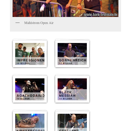
Mahlstrom Open Air
IMPRESSIONEN
DORNENREICH
10 BILDER
13 BILDER
BLACK
AGATHODAIMON
MESSIAH
13 BILDER
13 BILDER
FINSTERFORST
CRESCENT