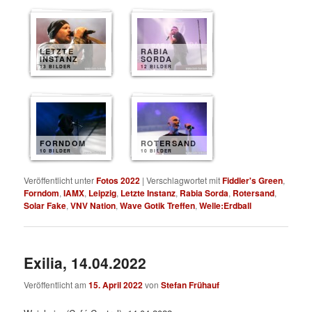
LETZTE
RABIA
INSTANZ
SORDA
13 BILDER
12 BILDER
FORNDOM
ROTERSAND
10 BILDER
10 BILDER
Veröffentlicht unter
Fotos 2022
|
Verschlagwortet mit
Fiddler's Green
,
Forndom
,
IAMX
,
Leipzig
,
Letzte Instanz
,
Rabia Sorda
,
Rotersand
,
Solar Fake
,
VNV Nation
,
Wave Gotik Treffen
,
Welle:Erdball
Exilia, 14.04.2022
Veröffentlicht am
15. April 2022
von
Stefan Frühauf