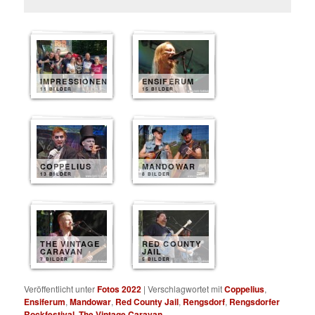
IMPRESSIONEN
ENSIFERUM
11 BILDER
15 BILDER
COPPELIUS
MANDOWAR
13 BILDER
8 BILDER
THE VINTAGE
RED COUNTY
CARAVAN
JAIL
7 BILDER
5 BILDER
Veröffentlicht unter
Fotos 2022
|
Verschlagwortet mit
Coppelius
,
Ensiferum
,
Mandowar
,
Red County Jail
,
Rengsdorf
,
Rengsdorfer
Rockfestival
,
The Vintage Caravan