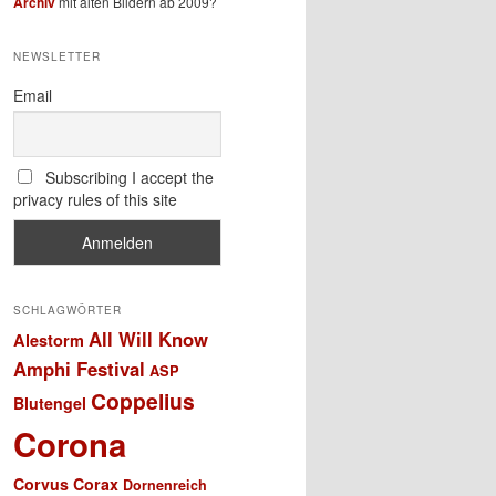
Archiv
mit alten Bildern ab 2009?
NEWSLETTER
Email
Subscribing I accept the
privacy rules of this site
SCHLAGWÖRTER
All Will Know
Alestorm
Amphi Festival
ASP
Coppelius
Blutengel
Corona
Corvus Corax
Dornenreich