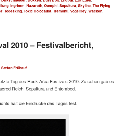
Dirkschneider
Dokken
Dust Bolt
End All
Exit Eden
ilung
,
Ingrimm
,
Nazareth
,
Oomph!
,
Sepultura
,
Skyline
,
The Flying
er
,
Todesking
,
Toxic Holocaust
,
Tremonti
,
Vogelfrey
,
Wacken
,
al 2010 – Festivalbericht,
n
Stefan Frühauf
 letzte Tag des Rock Area Festivals 2010. Zu sehen gab es
cred Reich, Sepultura und Entombed.
ichts hält die Eindrücke des Tages fest.