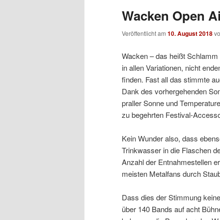
Wacken Open Air
Veröffentlicht am
10. August 2018
v
Wacken – das heißt Schlamm 
in allen Variationen, nicht end
finden. Fast all das stimmte a
Dank des vorhergehenden Somm
praller Sonne und Temperatur
zu begehrten Festival-Accesso
Kein Wunder also, dass ebens
Trinkwasser in die Flaschen de
Anzahl der Entnahmestellen erh
meisten Metalfans durch Staub
Dass dies der Stimmung keinen
über 140 Bands auf acht Bühne