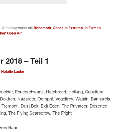
|
Verschlagwortet mit
Behemoth
,
Ghost
,
In Extremo
,
In Flames
,
ken Open Air
 2018 – Teil 1
n
Natalie Laube
neider, Feuerschwanz, Hatebreed, Heilung, Sepultura,
Dokken, Nazareth, Oomph!, Vogelfrey, Watain, Bannkreis,
, Tremonti, Dust Bolt, Exit Eden, The Privateer, Deserted
ing, The Flying Scarecrow, The Fright
Sven Bähr