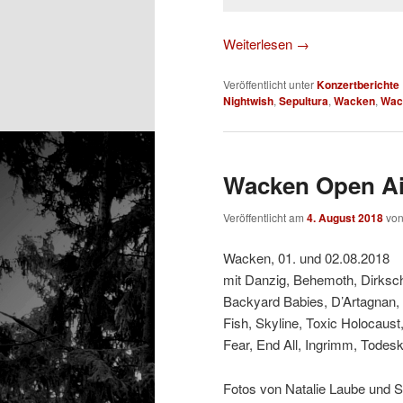
Weiterlesen
→
Veröffentlicht unter
Konzertberichte
Nightwish
,
Sepultura
,
Wacken
,
Wac
Wacken Open Air
Veröffentlicht am
4. August 2018
vo
Wacken, 01. und 02.08.2018
mit Danzig, Behemoth, Dirksch
Backyard Babies, D’Artagnan, 
Fish, Skyline, Toxic Holocaust
Fear, End All, Ingrimm, Todesk
Fotos von Natalie Laube und 