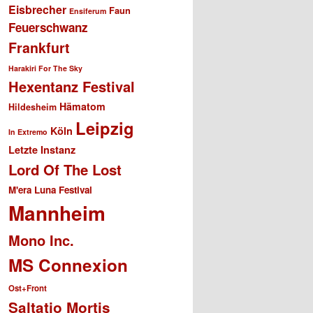
Eisbrecher
Faun
Ensiferum
Feuerschwanz
Frankfurt
Harakiri For The Sky
Hexentanz Festival
Hämatom
Hildesheim
Leipzig
Köln
In Extremo
Letzte Instanz
Lord Of The Lost
M'era Luna Festival
Mannheim
Mono Inc.
MS Connexion
Ost+Front
Saltatio Mortis