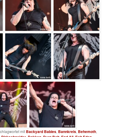
chlagwortet mit
Backyard Babies
,
Bannkreis
,
Behemoth
,
,
,
,
,
,
,