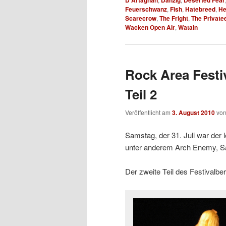
D'Artagnan
Danzig
Deserted Fear
Feuerschwanz
,
Fish
,
Hatebreed
,
He
Scarecrow
,
The Fright
,
The Private
Wacken Open Air
,
Watain
Rock Area Festiv
Teil 2
Veröffentlicht am
3. August 2010
vo
Samstag, der 31. Juli war der
unter anderem Arch Enemy, Sa
Der zweite Teil des Festivalber