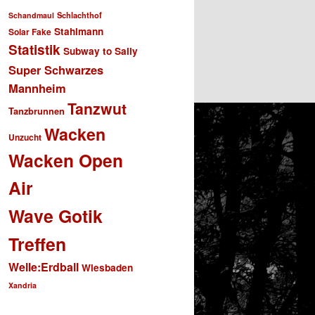
Schlachthof
Schandmaul
Stahlmann
Solar Fake
Statistik
Subway to Sally
Super Schwarzes
Mannheim
Tanzwut
Tanzbrunnen
Wacken
Unzucht
Wacken Open
Air
Wave Gotik
Treffen
Welle:Erdball
Wiesbaden
Xandria