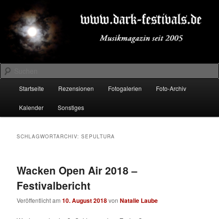
Zum
Zum
Musikmagazin seit 2005
primären
sekundären
Inhalt
Inhalt
springen
springen
DARK-FESTIVALS.DE
Suchen
Hauptmenü
Startseite
Rezensionen
Fotogalerien
Foto-Archiv
Kalender
Sonstiges
SCHLAGWORTARCHIV:
SEPULTURA
Wacken Open Air 2018 –
Festivalbericht
Veröffentlicht am
10. August 2018
von
Natalie Laube