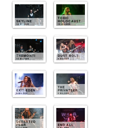
TOXIC
SKYLINE
HOLOCAUST
10 BILDER
10 BILDER
TREMONTI
DUST BOLT
10 BILDER
9 BILDER
THE
EXIT EDEN
PRIVATEER
9 BILDER
9 BILDER
DESERTED
FEAR
END ALL
8 BILDER
8 BILDER