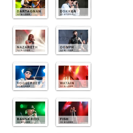
DARTAGNAN
DOKKEN
12 BILDER
12 BILDER
NAZARETH
OOMPH
12 BILDER
12 BILDER
VOGELFREY
WATAIN
12 BILDER
12 BILDER
BANNKREIS
FISH
10 BILDER
10 BILDER