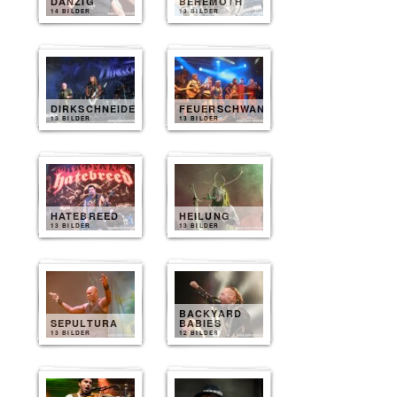
DANZIG
BEHEMOTH
14 BILDER
13 BILDER
DIRKSCHNEIDER
FEUERSCHWANZ
13 BILDER
13 BILDER
HATEBREED
HEILUNG
13 BILDER
13 BILDER
BACKYARD
SEPULTURA
BABIES
13 BILDER
12 BILDER