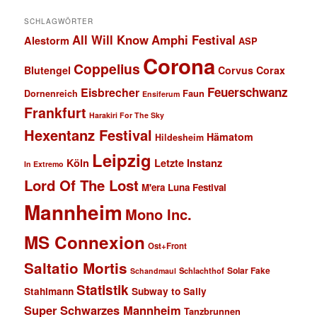
SCHLAGWÖRTER
All Will Know
Amphi Festival
Alestorm
ASP
Corona
Coppelius
Blutengel
Corvus Corax
Feuerschwanz
Eisbrecher
Faun
Dornenreich
Ensiferum
Frankfurt
Harakiri For The Sky
Hexentanz Festival
Hämatom
Hildesheim
Leipzig
Köln
Letzte Instanz
In Extremo
Lord Of The Lost
M'era Luna Festival
Mannheim
Mono Inc.
MS Connexion
Ost+Front
Saltatio Mortis
Solar Fake
Schlachthof
Schandmaul
Statistik
Stahlmann
Subway to Sally
Super Schwarzes Mannheim
Tanzbrunnen