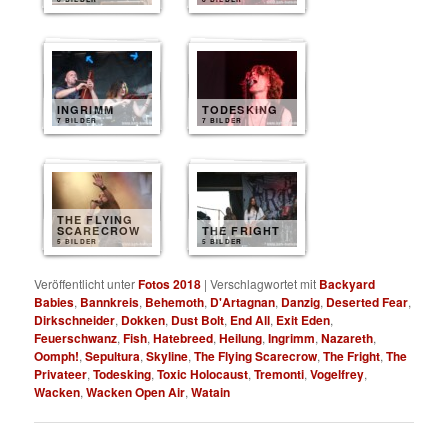
INGRIMM
TODESKING
7 BILDER
7 BILDER
THE FLYING
SCARECROW
THE FRIGHT
5 BILDER
5 BILDER
Veröffentlicht unter
Fotos 2018
|
Verschlagwortet mit
Backyard
Babies
,
Bannkreis
,
Behemoth
,
D'Artagnan
,
Danzig
,
Deserted Fear
,
Dirkschneider
,
Dokken
,
Dust Bolt
,
End All
,
Exit Eden
,
Feuerschwanz
,
Fish
,
Hatebreed
,
Heilung
,
Ingrimm
,
Nazareth
,
Oomph!
,
Sepultura
,
Skyline
,
The Flying Scarecrow
,
The Fright
,
The
Privateer
,
Todesking
,
Toxic Holocaust
,
Tremonti
,
Vogelfrey
,
Wacken
,
Wacken Open Air
,
Watain