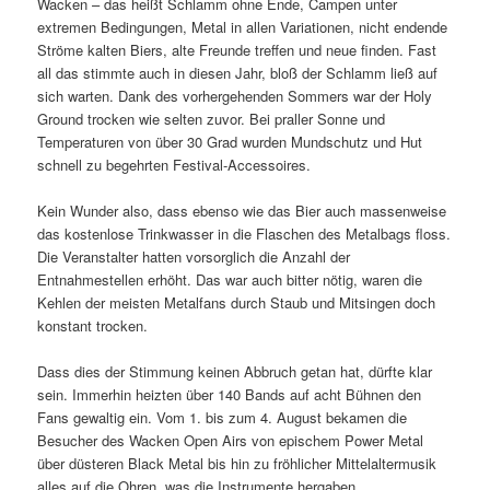
Wacken – das heißt Schlamm ohne Ende, Campen unter
extremen Bedingungen, Metal in allen Variationen, nicht endende
Ströme kalten Biers, alte Freunde treffen und neue finden. Fast
all das stimmte auch in diesen Jahr, bloß der Schlamm ließ auf
sich warten. Dank des vorhergehenden Sommers war der Holy
Ground trocken wie selten zuvor. Bei praller Sonne und
Temperaturen von über 30 Grad wurden Mundschutz und Hut
schnell zu begehrten Festival-Accessoires.
Kein Wunder also, dass ebenso wie das Bier auch massenweise
das kostenlose Trinkwasser in die Flaschen des Metalbags floss.
Die Veranstalter hatten vorsorglich die Anzahl der
Entnahmestellen erhöht. Das war auch bitter nötig, waren die
Kehlen der meisten Metalfans durch Staub und Mitsingen doch
konstant trocken.
Dass dies der Stimmung keinen Abbruch getan hat, dürfte klar
sein. Immerhin heizten über 140 Bands auf acht Bühnen den
Fans gewaltig ein. Vom 1. bis zum 4. August bekamen die
Besucher des Wacken Open Airs von epischem Power Metal
über düsteren Black Metal bis hin zu fröhlicher Mittelaltermusik
alles auf die Ohren, was die Instrumente hergaben.