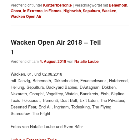
Veröffentlicht unter
Konzertberichte
|
Verschlagwortet mit
Behemoth
,
Ghost
,
In Extremo
,
In Flames
,
Nightwish
,
Sepultura
,
Wacken
,
Wacken Open Air
Wacken Open Air 2018 – Teil
1
Veröffentlicht am
4. August 2018
von
Natalie Laube
Wacken, 01. und 02.08.2018
mit Danzig, Behemoth, Dirkschneider, Feuerschwanz, Hatebreed,
Heilung, Sepultura, Backyard Babies, D’Artagnan, Dokken,
Nazareth, Oomph!, Vogelfrey, Watain, Bannkreis, Fish, Skyline,
Toxic Holocaust, Tremonti, Dust Bolt, Exit Eden, The Privateer,
Deserted Fear, End All, Ingrimm, Todesking, The Flying
Scarecrow, The Fright
Fotos von Natalie Laube und Sven Bähr
Link zur Fotogalerie Teil 2