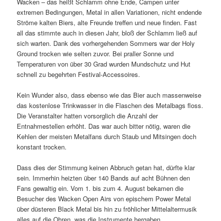
Wacken – das heißt Schlamm ohne Ende, Campen unter
extremen Bedingungen, Metal in allen Variationen, nicht endende
Ströme kalten Biers, alte Freunde treffen und neue finden. Fast
all das stimmte auch in diesen Jahr, bloß der Schlamm ließ auf
sich warten. Dank des vorhergehenden Sommers war der Holy
Ground trocken wie selten zuvor. Bei praller Sonne und
Temperaturen von über 30 Grad wurden Mundschutz und Hut
schnell zu begehrten Festival-Accessoires.
Kein Wunder also, dass ebenso wie das Bier auch massenweise
das kostenlose Trinkwasser in die Flaschen des Metalbags floss.
Die Veranstalter hatten vorsorglich die Anzahl der
Entnahmestellen erhöht. Das war auch bitter nötig, waren die
Kehlen der meisten Metalfans durch Staub und Mitsingen doch
konstant trocken.
Dass dies der Stimmung keinen Abbruch getan hat, dürfte klar
sein. Immerhin heizten über 140 Bands auf acht Bühnen den
Fans gewaltig ein. Vom 1. bis zum 4. August bekamen die
Besucher des Wacken Open Airs von epischem Power Metal
über düsteren Black Metal bis hin zu fröhlicher Mittelaltermusik
alles auf die Ohren, was die Instrumente hergaben.