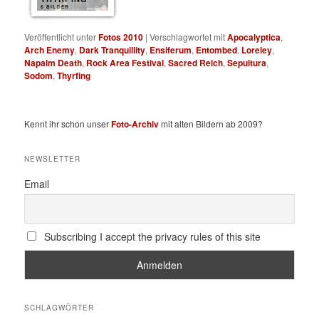
6 BILDER
Veröffentlicht unter
Fotos 2010
|
Verschlagwortet mit
Apocalyptica
,
Arch Enemy
,
Dark Tranquillity
,
Ensiferum
,
Entombed
,
Loreley
,
Napalm Death
,
Rock Area Festival
,
Sacred Reich
,
Sepultura
,
Sodom
,
Thyrfing
Kennt ihr schon unser
Foto-Archiv
mit alten Bildern ab 2009?
NEWSLETTER
Email
Subscribing I accept the privacy rules of this site
SCHLAGWÖRTER