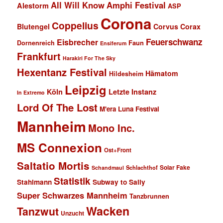
All Will Know
Amphi Festival
Alestorm
ASP
Corona
Coppelius
Blutengel
Corvus Corax
Feuerschwanz
Eisbrecher
Faun
Dornenreich
Ensiferum
Frankfurt
Harakiri For The Sky
Hexentanz Festival
Hämatom
Hildesheim
Leipzig
Köln
Letzte Instanz
In Extremo
Lord Of The Lost
M'era Luna Festival
Mannheim
Mono Inc.
MS Connexion
Ost+Front
Saltatio Mortis
Solar Fake
Schlachthof
Schandmaul
Statistik
Stahlmann
Subway to Sally
Super Schwarzes Mannheim
Tanzbrunnen
Wacken
Tanzwut
Unzucht