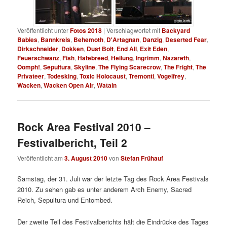
Veröffentlicht unter
Fotos 2018
|
Verschlagwortet mit
Backyard
Babies
,
Bannkreis
,
Behemoth
,
D'Artagnan
,
Danzig
,
Deserted Fear
,
Dirkschneider
,
Dokken
,
Dust Bolt
,
End All
,
Exit Eden
,
Feuerschwanz
,
Fish
,
Hatebreed
,
Heilung
,
Ingrimm
,
Nazareth
,
Oomph!
,
Sepultura
,
Skyline
,
The Flying Scarecrow
,
The Fright
,
The
Privateer
,
Todesking
,
Toxic Holocaust
,
Tremonti
,
Vogelfrey
,
Wacken
,
Wacken Open Air
,
Watain
Rock Area Festival 2010 –
Festivalbericht, Teil 2
Veröffentlicht am
3. August 2010
von
Stefan Frühauf
Samstag, der 31. Juli war der letzte Tag des Rock Area Festivals
2010. Zu sehen gab es unter anderem Arch Enemy, Sacred
Reich, Sepultura und Entombed.
Der zweite Teil des Festivalberichts hält die Eindrücke des Tages