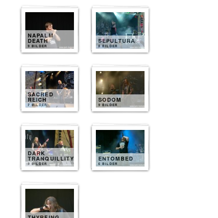
NAPALM
DEATH
SEPULTURA
9 BILDER
8 BILDER
SACRED
REICH
SODOM
7 BILDER
9 BILDER
DARK
TRANQUILLITY
ENTOMBED
9 BILDER
6 BILDER
THYRFING