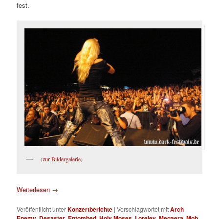
fest.
(
zur Bildergalerie
)
Weiterlesen
→
Veröffentlicht unter
Konzertberichte
|
Verschlagwortet mit
Arch
Enemy
,
Desaster
,
Entombed
,
Holy Moses
,
Loreley
,
Megaera
,
Mob