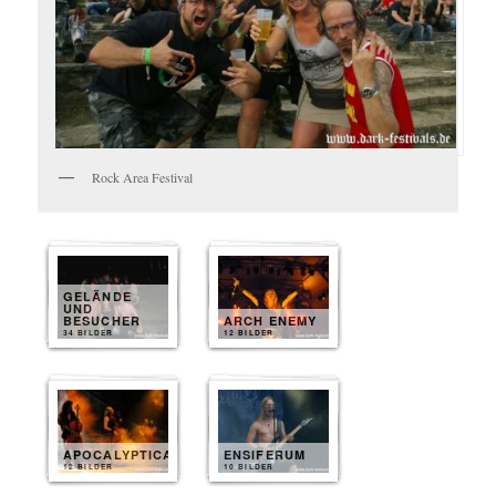
Rock Area Festival
GELÄNDE
UND
BESUCHER
ARCH ENEMY
34 BILDER
12 BILDER
APOCALYPTICA
ENSIFERUM
12 BILDER
10 BILDER