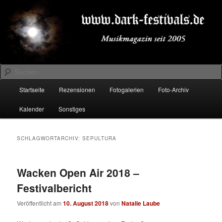
Zum
Zum
Musikmagazin seit 2005
primären
sekundären
Inhalt
Inhalt
springen
springen
DARK-FESTIVALS.DE
Suchen
Hauptmenü
Startseite
Rezensionen
Fotogalerien
Foto-Archiv
Kalender
Sonstiges
SCHLAGWORTARCHIV:
SEPULTURA
Wacken Open Air 2018 –
Festivalbericht
Veröffentlicht am
10. August 2018
von
Natalie Laube