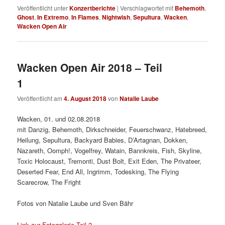
Veröffentlicht unter
Konzertberichte
|
Verschlagwortet mit
Behemoth
,
Ghost
,
In Extremo
,
In Flames
,
Nightwish
,
Sepultura
,
Wacken
,
Wacken Open Air
Wacken Open Air 2018 – Teil
1
Veröffentlicht am
4. August 2018
von
Natalie Laube
Wacken, 01. und 02.08.2018
mit Danzig, Behemoth, Dirkschneider, Feuerschwanz, Hatebreed,
Heilung, Sepultura, Backyard Babies, D’Artagnan, Dokken,
Nazareth, Oomph!, Vogelfrey, Watain, Bannkreis, Fish, Skyline,
Toxic Holocaust, Tremonti, Dust Bolt, Exit Eden, The Privateer,
Deserted Fear, End All, Ingrimm, Todesking, The Flying
Scarecrow, The Fright
Fotos von Natalie Laube und Sven Bähr
Link zur Fotogalerie Teil 2