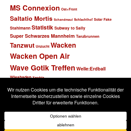
MS Connexion
Ost+Front
Saltatio Mortis
Solar Fake
Schlachthof
Schandmaul
Statistik
Stahlmann
Subway to Sally
Super Schwarzes Mannheim
Tanzbrunnen
Wacken
Tanzwut
Unzucht
Wacken Open Air
Wave Gotik Treffen
Welle:Erdball
Wiesbaden
Xandria
Impressum
Datenschutzerklärung
Stolz präsentiert von WordPress