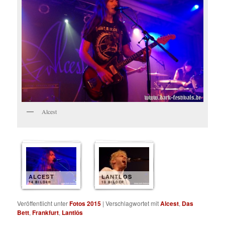
Alcest
ALCEST
LANTLOS
14 BILDER
10 BILDER
Veröffentlicht unter
Fotos 2015
|
Verschlagwortet mit
Alcest
,
Das
Bett
,
Frankfurt
,
Lantlôs