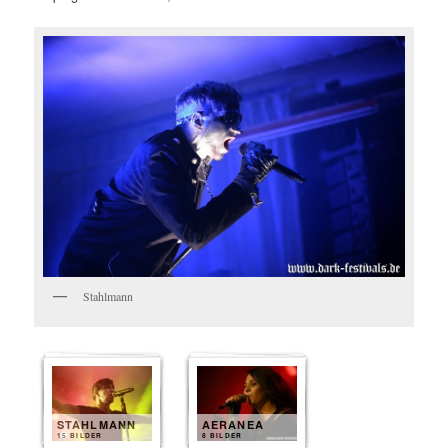
Stahlmann
STAHLMANN
AERANEA
15 BILDER
8 BILDER