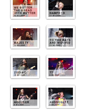
WE BUTTER
THE BREAD
WITH BUTTER
HAMFERD
12 BILDER
11 BILDER
TO THE RATS
MAJESTY
AND WOLVES
12 BILDER
11 BILDER
ZODIAC
77
10 BILDER
6 BILDER
ACCUSER
AUSSHOLTZ
6 BILDER
5 BILDER