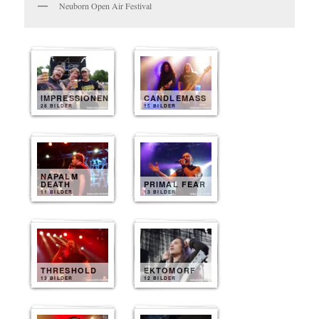
Neuborn Open Air Festival
IMPRESSIONEN
CANDLEMASS
28 BILDER
15 BILDER
NAPALM
DEATH
PRIMAL FEAR
11 BILDER
13 BILDER
THRESHOLD
EKTOMORF
13 BILDER
12 BILDER