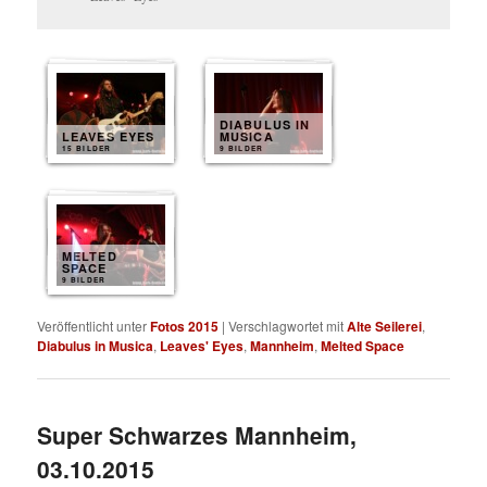
DIABULUS IN
LEAVES EYES
MUSICA
15 BILDER
9 BILDER
MELTED
SPACE
9 BILDER
Veröffentlicht unter
Fotos 2015
|
Verschlagwortet mit
Alte Seilerei
,
Diabulus in Musica
,
Leaves' Eyes
,
Mannheim
,
Melted Space
Super Schwarzes Mannheim,
03.10.2015