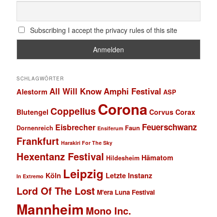
Subscribing I accept the privacy rules of this site
SCHLAGWÖRTER
All Will Know
Amphi Festival
Alestorm
ASP
Corona
Coppelius
Blutengel
Corvus Corax
Feuerschwanz
Eisbrecher
Faun
Dornenreich
Ensiferum
Frankfurt
Harakiri For The Sky
Hexentanz Festival
Hämatom
Hildesheim
Leipzig
Köln
Letzte Instanz
In Extremo
Lord Of The Lost
M'era Luna Festival
Mannheim
Mono Inc.