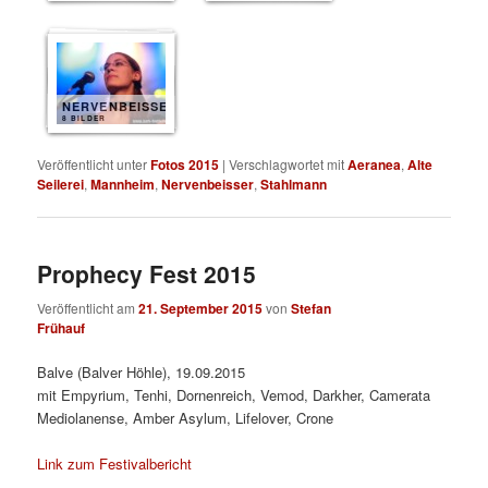
NERVENBEISSER
8 BILDER
Veröffentlicht unter
Fotos 2015
|
Verschlagwortet mit
Aeranea
,
Alte
Seilerei
,
Mannheim
,
Nervenbeisser
,
Stahlmann
Prophecy Fest 2015
Veröffentlicht am
21. September 2015
von
Stefan
Frühauf
Balve (Balver Höhle), 19.09.2015
mit Empyrium, Tenhi, Dornenreich, Vemod, Darkher, Camerata
Mediolanense, Amber Asylum, Lifelover, Crone
Link zum Festivalbericht