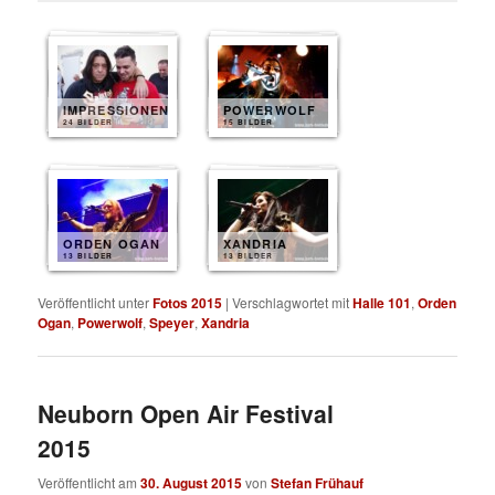
IMPRESSIONEN
POWERWOLF
24 BILDER
15 BILDER
ORDEN OGAN
XANDRIA
13 BILDER
13 BILDER
Veröffentlicht unter
Fotos 2015
|
Verschlagwortet mit
Halle 101
,
Orden
Ogan
,
Powerwolf
,
Speyer
,
Xandria
Neuborn Open Air Festival
2015
Veröffentlicht am
30. August 2015
von
Stefan Frühauf