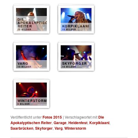
DIE
APOKALYPTISCHEN
REITER
KORPIKLAANI
15 BILDER
15 BILDER
VARG
SKYFORGER
10 BILDER
10 BILDER
WINTERSTORM
5 BILDER
Veröffentlicht unter
Fotos 2015
|
Verschlagwortet mit
Die
Apokalyptischen Reiter
,
Garage
,
Heidenfest
,
Korpiklaani
,
Saarbrücken
,
Skyforger
,
Varg
,
Winterstorm