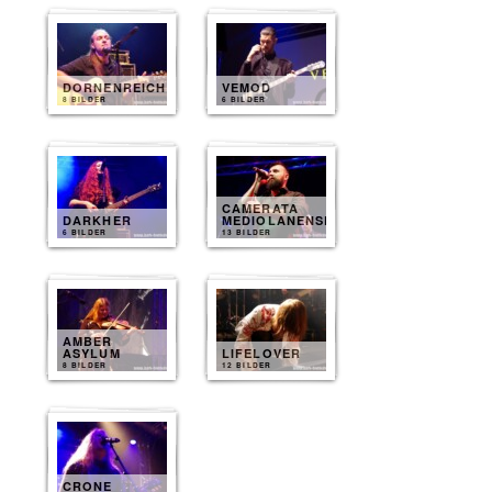
DORNENREICH
VEMOD
8 BILDER
6 BILDER
CAMERATA
DARKHER
MEDIOLANENSE
6 BILDER
13 BILDER
AMBER
ASYLUM
LIFELOVER
8 BILDER
12 BILDER
CRONE