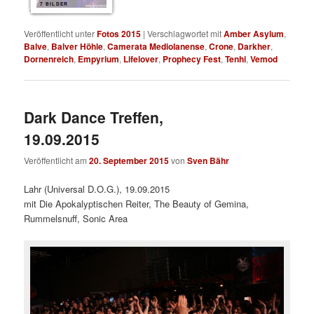
7 BILDER
Veröffentlicht unter
Fotos 2015
|
Verschlagwortet mit
Amber Asylum
,
Balve
,
Balver Höhle
,
Camerata Mediolanense
,
Crone
,
Darkher
,
Dornenreich
,
Empyrium
,
Lifelover
,
Prophecy Fest
,
Tenhi
,
Vemod
Dark Dance Treffen,
19.09.2015
Veröffentlicht am
20. September 2015
von
Sven Bähr
Lahr (Universal D.O.G.), 19.09.2015
mit Die Apokalyptischen Reiter, The Beauty of Gemina,
Rummelsnuff, Sonic Area