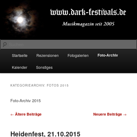
Zum
Zum
Musikmagazin seit 2005
primären
sekundären
Inhalt
Inhalt
springen
springen
DARK-FESTIVALS.DE
Suchen
Hauptmenü
Foto-Archiv
Startseite
Rezensionen
Fotogalerien
Kalender
Sonstiges
KATEGORIEARCHIV:
FOTOS 2015
Foto-Archiv 2015
Beitragsnavigation
←
Ältere Beiträge
Neuere Beiträge
→
Heidenfest, 21.10.2015