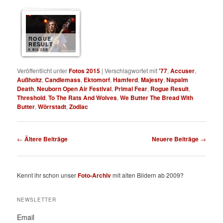
ROGUE
RESULT
6 BILDER
Veröffentlicht unter
Fotos 2015
|
Verschlagwortet mit
'77
,
Accuser
,
Außholtz
,
Candlemass
,
Ektomorf
,
Hamferd
,
Majesty
,
Napalm
Death
,
Neuborn Open Air Festival
,
Primal Fear
,
Rogue Result
,
Threshold
,
To The Rats And Wolves
,
We Butter The Bread With
Butter
,
Wörrstadt
,
Zodiac
Beitragsnavigation
←
Ältere Beiträge
Neuere Beiträge
→
Kennt ihr schon unser
Foto-Archiv
mit alten Bildern ab 2009?
NEWSLETTER
Email