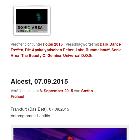
SONIC AREA
5 BILDER
Veröffentlicht unter
Fotos 2015
|
Verschlagwortet mit
Dark Dance
Treffen
,
Die Apokalyptischen Reiter
,
Lahr
,
Rummelsnuff
,
Sonic
Area
,
The Beauty Of Gemina
,
Universal D.O.G.
Alcest, 07.09.2015
Veröffentlicht am
8. September 2015
von
Stefan
Frühauf
Frankfurt (Das Bett), 07.09.2015
Vorprogramm: Lantlôs