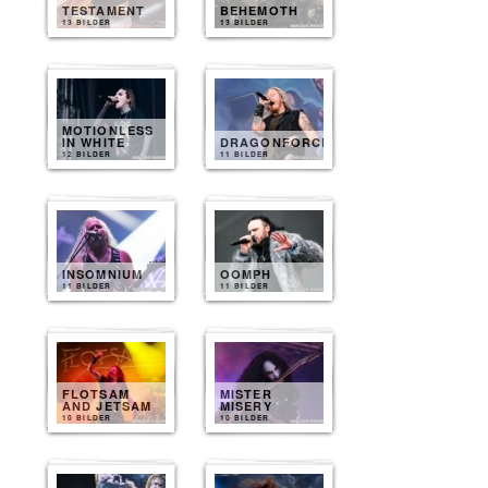
TESTAMENT
BEHEMOTH
13 BILDER
13 BILDER
MOTIONLESS
IN WHITE
DRAGONFORCE
12 BILDER
11 BILDER
INSOMNIUM
OOMPH
11 BILDER
11 BILDER
FLOTSAM
MISTER
AND JETSAM
MISERY
10 BILDER
10 BILDER