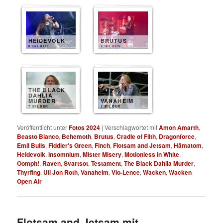
HEIDEVOLK
BRUTUS
8 BILDER
7 BILDER
THE BLACK
DAHLIA
MURDER
VANAHEIM
7 BILDER
7 BILDER
Veröffentlicht unter
Fotos 2024
|
Verschlagwortet mit
Amon Amarth
,
Beasto Blanco
,
Behemoth
,
Brutus
,
Cradle of Filth
,
Dragonforce
,
Emil Bulls
,
Fiddler's Green
,
Finch
,
Flotsam and Jetsam
,
Hämatom
,
Heidevolk
,
Insomnium
,
Mister Misery
,
Motionless in White
,
Oomph!
,
Raven
,
Svartsot
,
Testament
,
The Black Dahlia Murder
,
Thyrfing
,
Uli Jon Roth
,
Vanaheim
,
Vio-Lence
,
Wacken
,
Wacken
Open Air
Flotsam and Jetsam mit