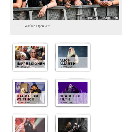
Wacken Open Air
AMON
IMPRESSIONEN
AMARTH
35 BILDER
15 BILDER
HAEMATOM
CRADLE OF
VS FINCH
FILTH
15 BILDER
13 BILDER