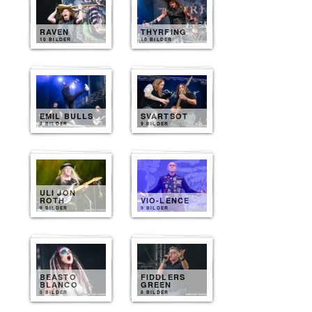
RAVEN
THYRFING
10 BILDER
10 BILDER
EMIL BULLS
SVARTSOT
9 BILDER
9 BILDER
ULI JON
ROTH
VIO-LENCE
9 BILDER
9 BILDER
BEASTO
FIDDLERS
BLANCO
GREEN
8 BILDER
8 BILDER