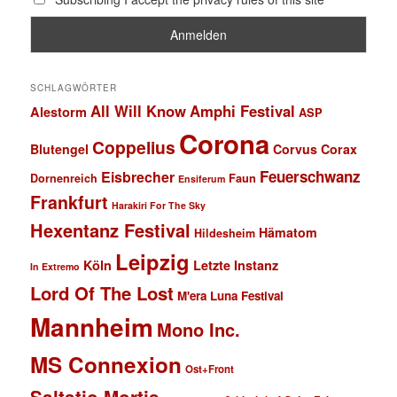
SCHLAGWÖRTER
All Will Know
Amphi Festival
Alestorm
ASP
Corona
Coppelius
Blutengel
Corvus Corax
Feuerschwanz
Eisbrecher
Faun
Dornenreich
Ensiferum
Frankfurt
Harakiri For The Sky
Hexentanz Festival
Hämatom
Hildesheim
Leipzig
Köln
Letzte Instanz
In Extremo
Lord Of The Lost
M'era Luna Festival
Mannheim
Mono Inc.
MS Connexion
Ost+Front
Saltatio Mortis