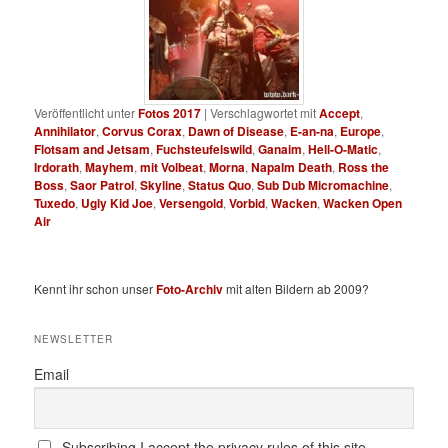
Veröffentlicht unter
Fotos 2017
|
Verschlagwortet mit
Accept
,
Annihilator
,
Corvus Corax
,
Dawn of Disease
,
E-an-na
,
Europe
,
Flotsam and Jetsam
,
Fuchsteufelswild
,
Ganaim
,
Hell-O-Matic
,
Irdorath
,
Mayhem
,
mit Volbeat
,
Morna
,
Napalm Death
,
Ross the
Boss
,
Saor Patrol
,
Skyline
,
Status Quo
,
Sub Dub Micromachine
,
Tuxedo
,
Ugly Kid Joe
,
Versengold
,
Vorbid
,
Wacken
,
Wacken Open
Air
Kennt ihr schon unser
Foto-Archiv
mit alten Bildern ab 2009?
NEWSLETTER
Email
Subscribing I accept the privacy rules of this site