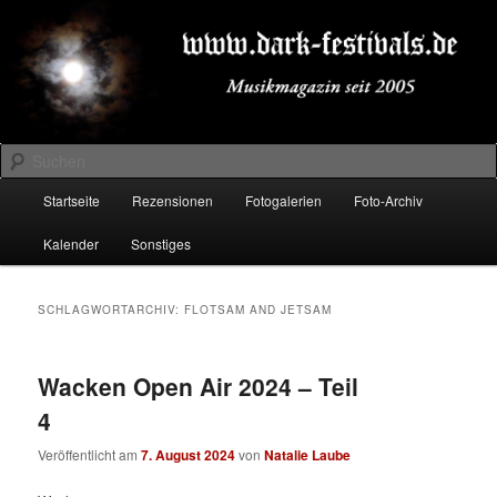
Zum
Zum
Musikmagazin seit 2005
primären
sekundären
Inhalt
Inhalt
springen
springen
DARK-FESTIVALS.DE
Suchen
Hauptmenü
Startseite
Rezensionen
Fotogalerien
Foto-Archiv
Kalender
Sonstiges
SCHLAGWORTARCHIV:
FLOTSAM AND JETSAM
Wacken Open Air 2024 – Teil
4
Veröffentlicht am
7. August 2024
von
Natalie Laube