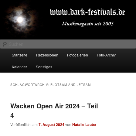
Zum
Zum
Musikmagazin seit 2005
primären
sekundären
Inhalt
Inhalt
springen
springen
DARK-FESTIVALS.DE
Suchen
Hauptmenü
Startseite
Rezensionen
Fotogalerien
Foto-Archiv
Kalender
Sonstiges
SCHLAGWORTARCHIV:
FLOTSAM AND JETSAM
Wacken Open Air 2024 – Teil
4
Veröffentlicht am
7. August 2024
von
Natalie Laube