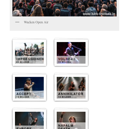
Wacken Open Air
IMPRESSIONEN
VOLBEAT
65 BILDER
15 BILDER
ACCEPT
ANNIHILATOR
15 BILDER
14 BILDER
NAPALM
EUROPE
DEATH