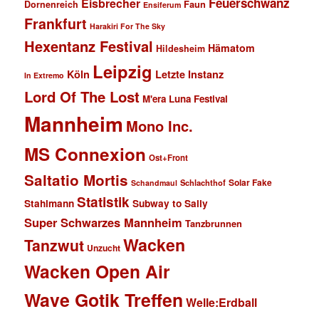
Feuerschwanz
Eisbrecher
Faun
Dornenreich
Ensiferum
Frankfurt
Harakiri For The Sky
Hexentanz Festival
Hämatom
Hildesheim
Leipzig
Köln
Letzte Instanz
In Extremo
Lord Of The Lost
M'era Luna Festival
Mannheim
Mono Inc.
MS Connexion
Ost+Front
Saltatio Mortis
Solar Fake
Schlachthof
Schandmaul
Statistik
Stahlmann
Subway to Sally
Super Schwarzes Mannheim
Tanzbrunnen
Wacken
Tanzwut
Unzucht
Wacken Open Air
Wave Gotik Treffen
Welle:Erdball