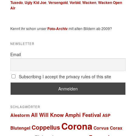
Tuxedo
,
Ugly Kid Joe
,
Versengold
,
Vorbid
,
Wacken
,
Wacken Open
Air
Kennt ihr schon unser
Foto-Archiv
mit alten Bildern ab 2009?
NEWSLETTER
Email
Subscribing I accept the privacy rules of this site
SCHLAGWÖRTER
All Will Know
Amphi Festival
Alestorm
ASP
Corona
Coppelius
Blutengel
Corvus Corax