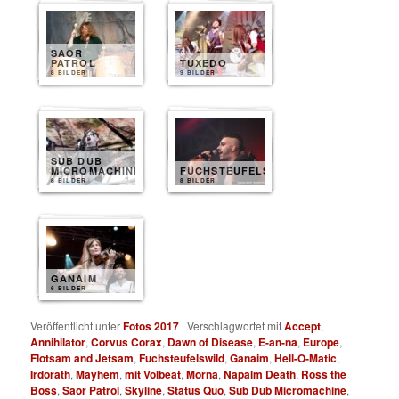
SAOR
PATROL
TUXEDO
8 BILDER
9 BILDER
SUB DUB
MICROMACHINE
FUCHSTEUFELSWILD
8 BILDER
8 BILDER
GANAIM
6 BILDER
Veröffentlicht unter
Fotos 2017
|
Verschlagwortet mit
Accept
,
Annihilator
,
Corvus Corax
,
Dawn of Disease
,
E-an-na
,
Europe
,
Flotsam and Jetsam
,
Fuchsteufelswild
,
Ganaim
,
Hell-O-Matic
,
Irdorath
,
Mayhem
,
mit Volbeat
,
Morna
,
Napalm Death
,
Ross the
Boss
,
Saor Patrol
,
Skyline
,
Status Quo
,
Sub Dub Micromachine
,