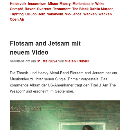
Heidevolk
,
Insomnium
,
Mister Misery
,
Motionless in White
,
Oomph!
,
Raven
,
Svartsot
,
Testament
,
The Black Dahlia Murder
,
Thyrfing
,
Uli Jon Roth
,
Vanaheim
,
Vio-Lence
,
Wacken
,
Wacken
Open Air
Flotsam and Jetsam mit
neuem Video
Veröffentlicht am
31. Mai 2024
von
Stefan Frühauf
Die Thrash- und Heavy-Metal-Band Flotsam and Jetsam hat ein
Musikvideo zu ihrer neuen Single „Primal“ vorgestellt. Das
kommende Album der US-Amerikaner trägt den Titel „I Am The
Weapon“ und erscheint im September.