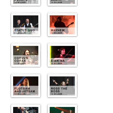
14 BILDER
14 BILDER
STATUS QUO
MAYHEM
14 BILDER
13 BILDER
CORVUS
CORAX
E-AN-NA
11 BILDER
12 BILDER
FLOTSAM
ROSS THE
AND JETSAM
BOSS
12 BILDER
12 BILDER