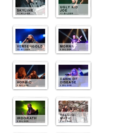
UGLY KID
SKYLINE
JOE
11 BILDER
11 BILDER
VERSENGOLD
MORNA
10 BILDER
9 BILDER
DAWN OF
VORBID
DISEASE
9 BILDER
9 BILDER
HELL-O-
IRDORATH
MATIC
9 BILDER
8 BILDER