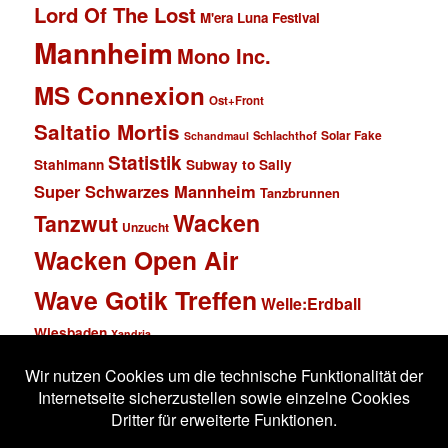
Lord Of The Lost
M'era Luna Festival
Mannheim
Mono Inc.
MS Connexion
Ost+Front
Saltatio Mortis
Solar Fake
Schlachthof
Schandmaul
Statistik
Stahlmann
Subway to Sally
Super Schwarzes Mannheim
Tanzbrunnen
Wacken
Tanzwut
Unzucht
Wacken Open Air
Wave Gotik Treffen
Welle:Erdball
Wiesbaden
Xandria
Impressum