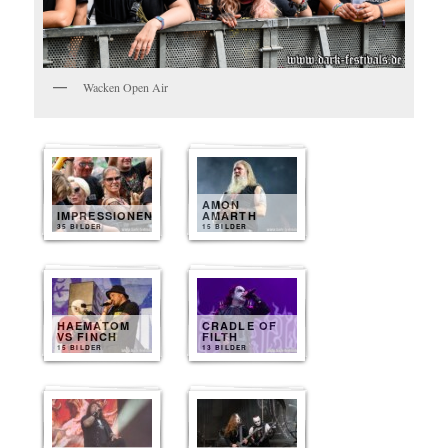
Wacken Open Air
AMON
IMPRESSIONEN
AMARTH
35 BILDER
15 BILDER
HAEMATOM
CRADLE OF
VS FINCH
FILTH
15 BILDER
13 BILDER