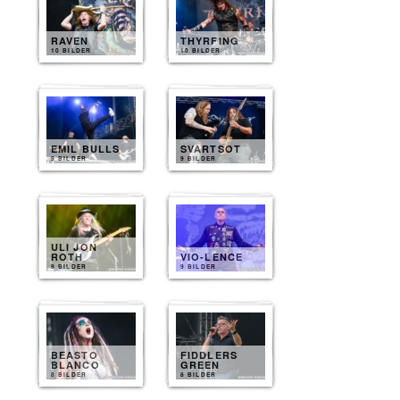
RAVEN
THYRFING
10 BILDER
10 BILDER
EMIL BULLS
SVARTSOT
9 BILDER
9 BILDER
ULI JON
ROTH
VIO-LENCE
9 BILDER
9 BILDER
BEASTO
FIDDLERS
BLANCO
GREEN
8 BILDER
8 BILDER