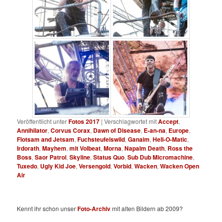
Veröffentlicht unter
Fotos 2017
|
Verschlagwortet mit
Accept
,
Annihilator
,
Corvus Corax
,
Dawn of Disease
,
E-an-na
,
Europe
,
Flotsam and Jetsam
,
Fuchsteufelswild
,
Ganaim
,
Hell-O-Matic
,
Irdorath
,
Mayhem
,
mit Volbeat
,
Morna
,
Napalm Death
,
Ross the
Boss
,
Saor Patrol
,
Skyline
,
Status Quo
,
Sub Dub Micromachine
,
Tuxedo
,
Ugly Kid Joe
,
Versengold
,
Vorbid
,
Wacken
,
Wacken Open
Air
Kennt ihr schon unser
Foto-Archiv
mit alten Bildern ab 2009?