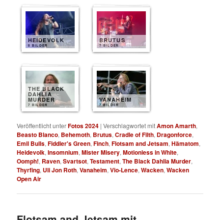
HEIDEVOLK
BRUTUS
8 BILDER
7 BILDER
THE BLACK
DAHLIA
MURDER
VANAHEIM
7 BILDER
7 BILDER
Veröffentlicht unter
Fotos 2024
|
Verschlagwortet mit
Amon Amarth
,
Beasto Blanco
,
Behemoth
,
Brutus
,
Cradle of Filth
,
Dragonforce
,
Emil Bulls
,
Fiddler's Green
,
Finch
,
Flotsam and Jetsam
,
Hämatom
,
Heidevolk
,
Insomnium
,
Mister Misery
,
Motionless in White
,
Oomph!
,
Raven
,
Svartsot
,
Testament
,
The Black Dahlia Murder
,
Thyrfing
,
Uli Jon Roth
,
Vanaheim
,
Vio-Lence
,
Wacken
,
Wacken
Open Air
Flotsam and Jetsam mit