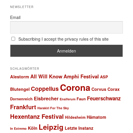
NEWSLETTER
Email
Subscribing I accept the privacy rules of this site
SCHLAGWÖRTER
All Will Know
Amphi Festival
Alestorm
ASP
Corona
Coppelius
Blutengel
Corvus Corax
Feuerschwanz
Eisbrecher
Faun
Dornenreich
Ensiferum
Frankfurt
Harakiri For The Sky
Hexentanz Festival
Hämatom
Hildesheim
Leipzig
Köln
Letzte Instanz
In Extremo