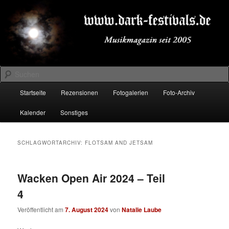
Zum
Zum
Musikmagazin seit 2005
primären
sekundären
Inhalt
Inhalt
springen
springen
DARK-FESTIVALS.DE
Suchen
Hauptmenü
Startseite
Rezensionen
Fotogalerien
Foto-Archiv
Kalender
Sonstiges
SCHLAGWORTARCHIV:
FLOTSAM AND JETSAM
Wacken Open Air 2024 – Teil
4
Veröffentlicht am
7. August 2024
von
Natalie Laube