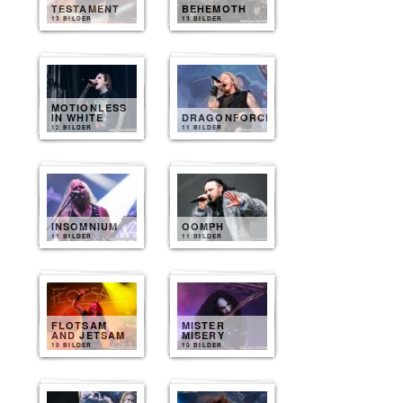
TESTAMENT
BEHEMOTH
13 BILDER
13 BILDER
MOTIONLESS
IN WHITE
DRAGONFORCE
12 BILDER
11 BILDER
INSOMNIUM
OOMPH
11 BILDER
11 BILDER
FLOTSAM
MISTER
AND JETSAM
MISERY
10 BILDER
10 BILDER