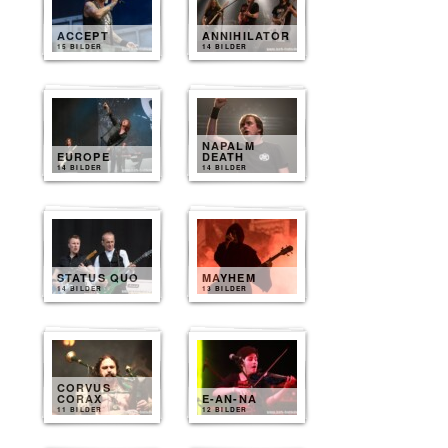
ACCEPT
ANNIHILATOR
15 BILDER
14 BILDER
NAPALM
EUROPE
DEATH
14 BILDER
14 BILDER
STATUS QUO
MAYHEM
14 BILDER
13 BILDER
CORVUS
CORAX
E-AN-NA
11 BILDER
12 BILDER