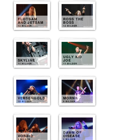
FLOTSAM
ROSS THE
AND JETSAM
BOSS
12 BILDER
12 BILDER
UGLY KID
SKYLINE
JOE
11 BILDER
11 BILDER
VERSENGOLD
MORNA
10 BILDER
9 BILDER
DAWN OF
VORBID
DISEASE
9 BILDER
9 BILDER