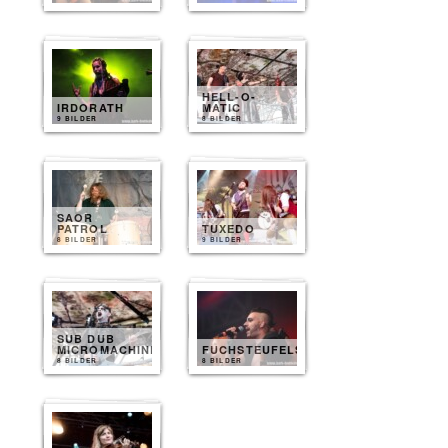
HELL-O-
IRDORATH
MATIC
9 BILDER
8 BILDER
SAOR
PATROL
TUXEDO
8 BILDER
9 BILDER
SUB DUB
MICROMACHINE
FUCHSTEUFELSWILD
8 BILDER
8 BILDER