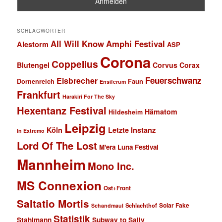
SCHLAGWÖRTER
All Will Know
Amphi Festival
Alestorm
ASP
Corona
Coppelius
Blutengel
Corvus Corax
Feuerschwanz
Eisbrecher
Faun
Dornenreich
Ensiferum
Frankfurt
Harakiri For The Sky
Hexentanz Festival
Hämatom
Hildesheim
Leipzig
Köln
Letzte Instanz
In Extremo
Lord Of The Lost
M'era Luna Festival
Mannheim
Mono Inc.
MS Connexion
Ost+Front
Saltatio Mortis
Solar Fake
Schlachthof
Schandmaul
Statistik
Stahlmann
Subway to Sally