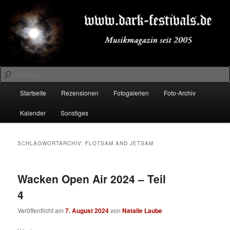
Zum
Zum
Musikmagazin seit 2005
primären
sekundären
Inhalt
Inhalt
springen
springen
DARK-FESTIVALS.DE
Suchen
Hauptmenü
Startseite
Rezensionen
Fotogalerien
Foto-Archiv
Kalender
Sonstiges
SCHLAGWORTARCHIV:
FLOTSAM AND JETSAM
Wacken Open Air 2024 – Teil
4
Veröffentlicht am
7. August 2024
von
Natalie Laube