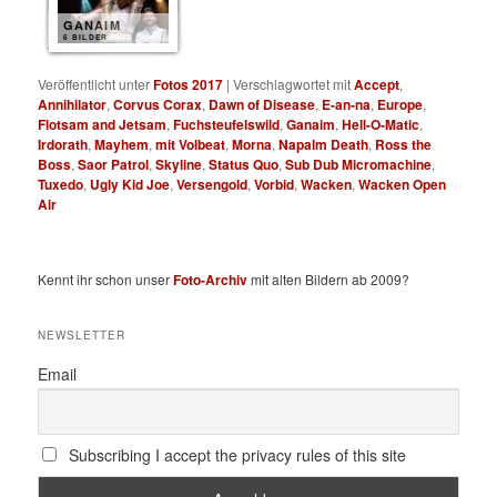
GANAIM
6 BILDER
Veröffentlicht unter
Fotos 2017
|
Verschlagwortet mit
Accept
,
Annihilator
,
Corvus Corax
,
Dawn of Disease
,
E-an-na
,
Europe
,
Flotsam and Jetsam
,
Fuchsteufelswild
,
Ganaim
,
Hell-O-Matic
,
Irdorath
,
Mayhem
,
mit Volbeat
,
Morna
,
Napalm Death
,
Ross the
Boss
,
Saor Patrol
,
Skyline
,
Status Quo
,
Sub Dub Micromachine
,
Tuxedo
,
Ugly Kid Joe
,
Versengold
,
Vorbid
,
Wacken
,
Wacken Open
Air
Kennt ihr schon unser
Foto-Archiv
mit alten Bildern ab 2009?
NEWSLETTER
Email
Subscribing I accept the privacy rules of this site