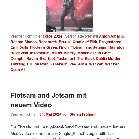
Veröffentlicht unter
Fotos 2024
|
Verschlagwortet mit
Amon Amarth
,
Beasto Blanco
,
Behemoth
,
Brutus
,
Cradle of Filth
,
Dragonforce
,
Emil Bulls
,
Fiddler's Green
,
Finch
,
Flotsam and Jetsam
,
Hämatom
,
Heidevolk
,
Insomnium
,
Mister Misery
,
Motionless in White
,
Oomph!
,
Raven
,
Svartsot
,
Testament
,
The Black Dahlia Murder
,
Thyrfing
,
Uli Jon Roth
,
Vanaheim
,
Vio-Lence
,
Wacken
,
Wacken
Open Air
Flotsam and Jetsam mit
neuem Video
Veröffentlicht am
31. Mai 2024
von
Stefan Frühauf
Die Thrash- und Heavy-Metal-Band Flotsam and Jetsam hat ein
Musikvideo zu ihrer neuen Single „Primal“ vorgestellt. Das