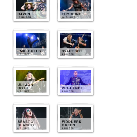
RAVEN
THYRFING
10 BILDER
10 BILDER
EMIL BULLS
SVARTSOT
9 BILDER
9 BILDER
ULI JON
ROTH
VIO-LENCE
9 BILDER
9 BILDER
BEASTO
FIDDLERS
BLANCO
GREEN
8 BILDER
8 BILDER