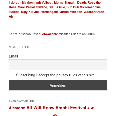
Irdorath
,
Mayhem
,
mit Volbeat
,
Morna
,
Napalm Death
,
Ross the
Boss
,
Saor Patrol
,
Skyline
,
Status Quo
,
Sub Dub Micromachine
,
Tuxedo
,
Ugly Kid Joe
,
Versengold
,
Vorbid
,
Wacken
,
Wacken Open
Air
Kennt ihr schon unser
Foto-Archiv
mit alten Bildern ab 2009?
NEWSLETTER
Email
Subscribing I accept the privacy rules of this site
SCHLAGWÖRTER
All Will Know
Amphi Festival
Alestorm
ASP