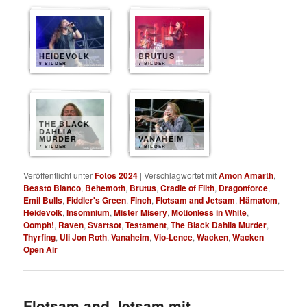
HEIDEVOLK
BRUTUS
8 BILDER
7 BILDER
THE BLACK
DAHLIA
MURDER
VANAHEIM
7 BILDER
7 BILDER
Veröffentlicht unter
Fotos 2024
|
Verschlagwortet mit
Amon Amarth
,
Beasto Blanco
,
Behemoth
,
Brutus
,
Cradle of Filth
,
Dragonforce
,
Emil Bulls
,
Fiddler's Green
,
Finch
,
Flotsam and Jetsam
,
Hämatom
,
Heidevolk
,
Insomnium
,
Mister Misery
,
Motionless in White
,
Oomph!
,
Raven
,
Svartsot
,
Testament
,
The Black Dahlia Murder
,
Thyrfing
,
Uli Jon Roth
,
Vanaheim
,
Vio-Lence
,
Wacken
,
Wacken
Open Air
Flotsam and Jetsam mit