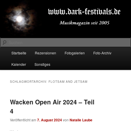
Zum
Zum
Musikmagazin seit 2005
primären
sekundären
Inhalt
Inhalt
springen
springen
DARK-FESTIVALS.DE
Suchen
Hauptmenü
Startseite
Rezensionen
Fotogalerien
Foto-Archiv
Kalender
Sonstiges
SCHLAGWORTARCHIV:
FLOTSAM AND JETSAM
Wacken Open Air 2024 – Teil
4
Veröffentlicht am
7. August 2024
von
Natalie Laube