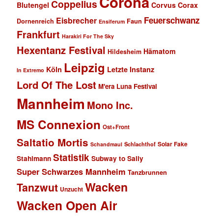
Corona
Coppelius
Blutengel
Corvus Corax
Feuerschwanz
Eisbrecher
Faun
Dornenreich
Ensiferum
Frankfurt
Harakiri For The Sky
Hexentanz Festival
Hämatom
Hildesheim
Leipzig
Köln
Letzte Instanz
In Extremo
Lord Of The Lost
M'era Luna Festival
Mannheim
Mono Inc.
MS Connexion
Ost+Front
Saltatio Mortis
Solar Fake
Schlachthof
Schandmaul
Statistik
Stahlmann
Subway to Sally
Super Schwarzes Mannheim
Tanzbrunnen
Wacken
Tanzwut
Unzucht
Wacken Open Air