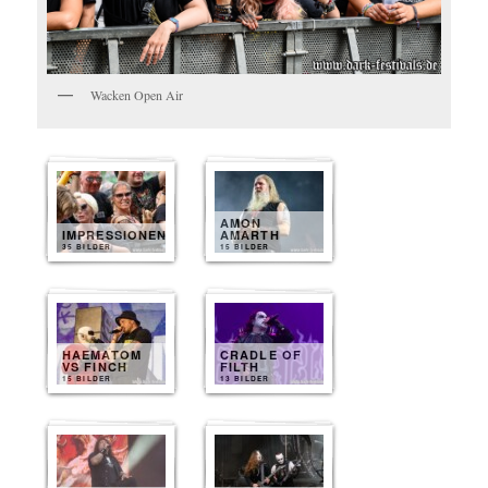
Wacken Open Air
AMON
IMPRESSIONEN
AMARTH
35 BILDER
15 BILDER
HAEMATOM
CRADLE OF
VS FINCH
FILTH
15 BILDER
13 BILDER