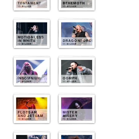
TESTAMENT
BEHEMOTH
13 BILDER
13 BILDER
MOTIONLESS
IN WHITE
DRAGONFORCE
12 BILDER
11 BILDER
INSOMNIUM
OOMPH
11 BILDER
11 BILDER
FLOTSAM
MISTER
AND JETSAM
MISERY
10 BILDER
10 BILDER