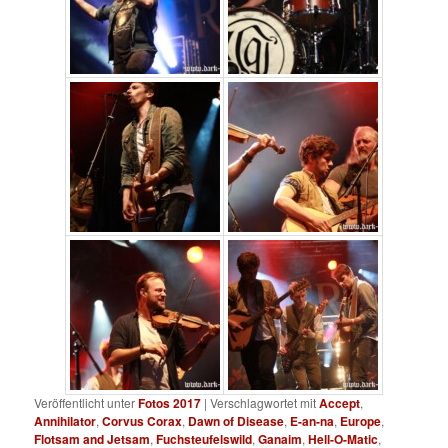
Veröffentlicht unter
Fotos 2017
|
Verschlagwortet mit
Accept
,
Annihilator
,
Corvus Corax
,
Dawn of Disease
,
E-an-na
,
Europe
,
Flotsam and Jetsam
,
Fuchsteufelswild
,
Ganaim
,
Hell-O-Matic
,