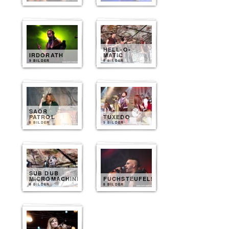
HELL-O-
IRDORATH
MATIC
9 BILDER
8 BILDER
SAOR
PATROL
TUXEDO
8 BILDER
9 BILDER
SUB DUB
MICROMACHINE
FUCHSTEUFELSWILD
8 BILDER
8 BILDER