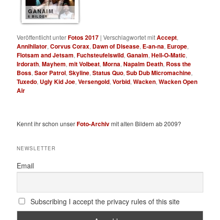
GANAIM
6 BILDER
Veröffentlicht unter
Fotos 2017
|
Verschlagwortet mit
Accept
,
Annihilator
,
Corvus Corax
,
Dawn of Disease
,
E-an-na
,
Europe
,
Flotsam and Jetsam
,
Fuchsteufelswild
,
Ganaim
,
Hell-O-Matic
,
Irdorath
,
Mayhem
,
mit Volbeat
,
Morna
,
Napalm Death
,
Ross the
Boss
,
Saor Patrol
,
Skyline
,
Status Quo
,
Sub Dub Micromachine
,
Tuxedo
,
Ugly Kid Joe
,
Versengold
,
Vorbid
,
Wacken
,
Wacken Open
Air
Kennt ihr schon unser
Foto-Archiv
mit alten Bildern ab 2009?
NEWSLETTER
Email
Subscribing I accept the privacy rules of this site