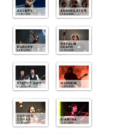
ACCEPT
ANNIHILATOR
15 BILDER
14 BILDER
NAPALM
EUROPE
DEATH
14 BILDER
14 BILDER
STATUS QUO
MAYHEM
14 BILDER
13 BILDER
CORVUS
CORAX
E-AN-NA
11 BILDER
12 BILDER