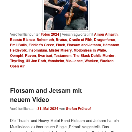
Veröffentlicht unter
Fotos 2024
|
Verschlagwortet mit
Amon Amarth
,
Beasto Blanco
,
Behemoth
,
Brutus
,
Cradle of Filth
,
Dragonforce
,
Emil Bulls
,
Fiddler's Green
,
Finch
,
Flotsam and Jetsam
,
Hämatom
,
Heidevolk
,
Insomnium
,
Mister Misery
,
Motionless in White
,
Oomph!
,
Raven
,
Svartsot
,
Testament
,
The Black Dahlia Murder
,
Thyrfing
,
Uli Jon Roth
,
Vanaheim
,
Vio-Lence
,
Wacken
,
Wacken
Open Air
Flotsam and Jetsam mit
neuem Video
Veröffentlicht am
31. Mai 2024
von
Stefan Frühauf
Die Thrash- und Heavy-Metal-Band Flotsam and Jetsam hat ein
Musikvideo zu ihrer neuen Single „Primal“ vorgestellt. Das