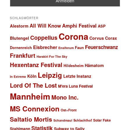
SCHLAGWÖRTER
All Will Know
Amphi Festival
Alestorm
ASP
Corona
Coppelius
Blutengel
Corvus Corax
Feuerschwanz
Eisbrecher
Faun
Dornenreich
Ensiferum
Frankfurt
Harakiri For The Sky
Hexentanz Festival
Hämatom
Hildesheim
Leipzig
Köln
Letzte Instanz
In Extremo
Lord Of The Lost
M'era Luna Festival
Mannheim
Mono Inc.
MS Connexion
Ost+Front
Saltatio Mortis
Solar Fake
Schlachthof
Schandmaul
Statistik
Stahlmann
Subway to Sally