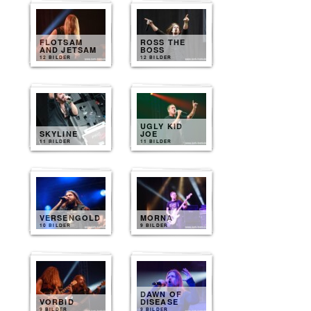
FLOTSAM
ROSS THE
AND JETSAM
BOSS
12 BILDER
12 BILDER
UGLY KID
SKYLINE
JOE
11 BILDER
11 BILDER
VERSENGOLD
MORNA
10 BILDER
9 BILDER
DAWN OF
VORBID
DISEASE
9 BILDER
9 BILDER