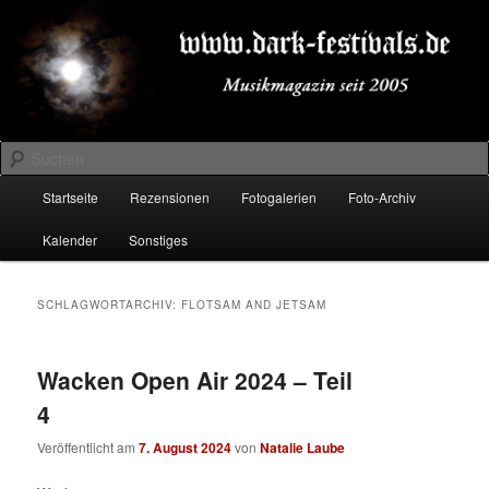
Zum
Zum
Musikmagazin seit 2005
primären
sekundären
Inhalt
Inhalt
springen
springen
DARK-FESTIVALS.DE
Suchen
Hauptmenü
Startseite
Rezensionen
Fotogalerien
Foto-Archiv
Kalender
Sonstiges
SCHLAGWORTARCHIV:
FLOTSAM AND JETSAM
Wacken Open Air 2024 – Teil
4
Veröffentlicht am
7. August 2024
von
Natalie Laube