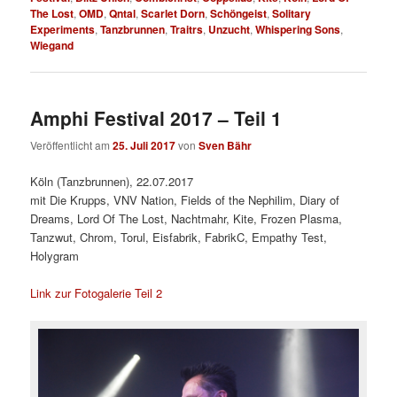
The Lost
,
OMD
,
Qntal
,
Scarlet Dorn
,
Schöngeist
,
Solitary
Experiments
,
Tanzbrunnen
,
Traitrs
,
Unzucht
,
Whispering Sons
,
Wiegand
Amphi Festival 2017 – Teil 1
Veröffentlicht am
25. Juli 2017
von
Sven Bähr
Köln (Tanzbrunnen), 22.07.2017
mit Die Krupps, VNV Nation, Fields of the Nephilim, Diary of
Dreams, Lord Of The Lost, Nachtmahr, Kite, Frozen Plasma,
Tanzwut, Chrom, Torul, Eisfabrik, FabrikC, Empathy Test,
Holygram
Link zur Fotogalerie Teil 2