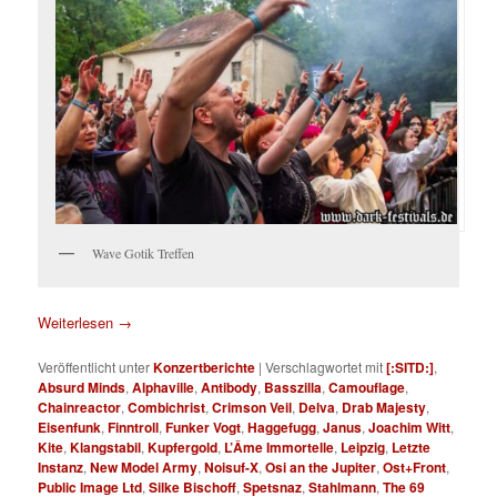
Wave Gotik Treffen
Weiterlesen
→
Veröffentlicht unter
Konzertberichte
|
Verschlagwortet mit
[:SITD:]
,
Absurd Minds
,
Alphaville
,
Antibody
,
Basszilla
,
Camouflage
,
Chainreactor
,
Combichrist
,
Crimson Veil
,
Delva
,
Drab Majesty
,
Eisenfunk
,
Finntroll
,
Funker Vogt
,
Haggefugg
,
Janus
,
Joachim Witt
,
Kite
,
Klangstabil
,
Kupfergold
,
L’Âme Immortelle
,
Leipzig
,
Letzte
Instanz
,
New Model Army
,
Noisuf-X
,
Osi an the Jupiter
,
Ost+Front
,
Public Image Ltd
,
Silke Bischoff
,
Spetsnaz
,
Stahlmann
,
The 69