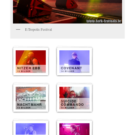
E-Tropolis Festival
NITZER EBB
COVENANT
15 BILDER
14 BILDER
SUICIDE
NACHTMAHR
COMMANDO
13 BILDER
13 BILDER