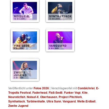
NOISUF-X
SYNTHATTACK
10 BILDER
10 BILDER
FIX8 SED8
VANGUARD
8 BILDER
8 BILDER
ZWEITE
JUGEND
8 BILDER
Veröffentlicht unter
Fotos 2026
|
Verschlagwortet mit
Combichrist
,
E-
Tropolis Festival
,
Faderhead
,
Fix8:Sed8
,
Funker Vogt
,
Kite
,
Neuroticfish
,
Noisuf-X
,
Oberhausen
,
Project Pitchfork
,
Synthattack
,
Turbinenhalle
,
Ultra Sunn
,
Vanguard
,
Welle:Erdball
,
Zweite Jugend