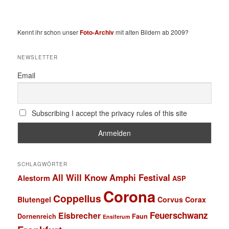
Kennt ihr schon unser
Foto-Archiv
mit alten Bildern ab 2009?
NEWSLETTER
Email
Subscribing I accept the privacy rules of this site
SCHLAGWÖRTER
All Will Know
Amphi Festival
Alestorm
ASP
Corona
Coppelius
Blutengel
Corvus Corax
Feuerschwanz
Eisbrecher
Faun
Dornenreich
Ensiferum