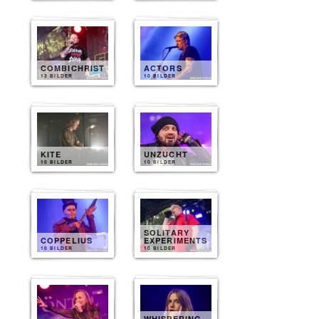
COMBICHRIST
ACTORS
13 BILDER
10 BILDER
KITE
UNZUCHT
10 BILDER
10 BILDER
SOLITARY
COPPELIUS
EXPERIMENTS
10 BILDER
10 BILDER
WHISPERING