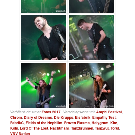
Veröffentlicht unter
Fotos 2017
|
Verschlagwortet mit
Amphi Festival
,
Chrom
,
Diary of Dreams
,
Die Krupps
,
Eisfabrik
,
Empathy Test
,
FabrikC
,
Fields of the Nephilim
,
Frozen Plasma
,
Holygram
,
Kite
,
Köln
,
Lord Of The Lost
,
Nachtmahr
,
Tanzbrunnen
,
Tanzwut
,
Torul
,
VNV Nation