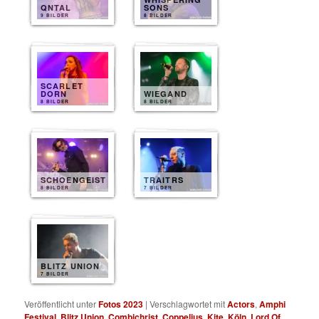
QNTAL
SONS
9 BILDER
8 BILDER
SCARLET
DORN
WIEGAND
8 BILDER
8 BILDER
SCHOENGEIST
TRAITRS
8 BILDER
7 BILDER
BLITZ UNION
7 BILDER
Veröffentlicht unter
Fotos 2023
|
Verschlagwortet mit
Actors
,
Amphi
Festival
,
Blitz Union
,
Combichrist
,
Coppelius
,
Kite
,
Köln
,
Lord Of