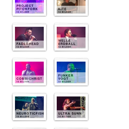
PROJECT
PITCHFORK
KITE
15 BILDER
12 BILDER
WELLE
FADERHEAD
ERDBALL
12 BILDER
12 BILDER
FUNKER
COMBICHRIST
VOGT
10 BILDER
10 BILDER
NEUROTICFISH
ULTRA SUNN
10 BILDER
10 BILDER