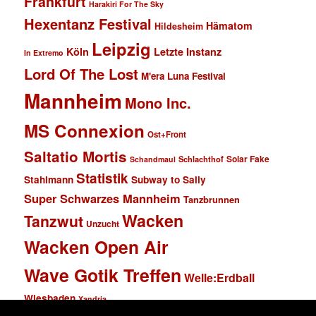
Frankfurt
Harakiri For The Sky
Hexentanz Festival
Hämatom
Hildesheim
Leipzig
Köln
Letzte Instanz
In Extremo
Lord Of The Lost
M'era Luna Festival
Mannheim
Mono Inc.
MS Connexion
Ost+Front
Saltatio Mortis
Solar Fake
Schlachthof
Schandmaul
Statistik
Stahlmann
Subway to Sally
Super Schwarzes Mannheim
Tanzbrunnen
Wacken
Tanzwut
Unzucht
Wacken Open Air
Wave Gotik Treffen
Welle:Erdball
Wiesbaden
Xandria