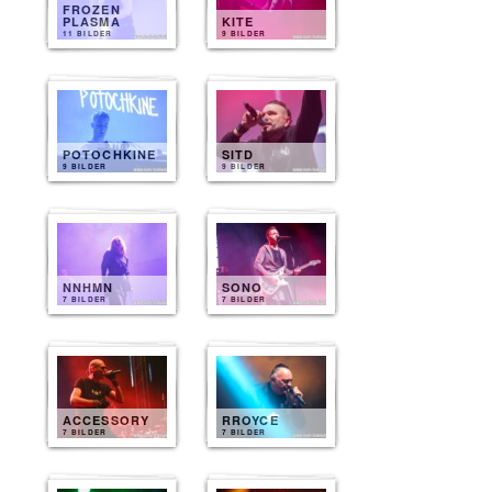
FROZEN
PLASMA
KITE
11 BILDER
9 BILDER
POTOCHKINE
SITD
9 BILDER
9 BILDER
NNHMN
SONO
7 BILDER
7 BILDER
ACCESSORY
RROYCE
7 BILDER
7 BILDER