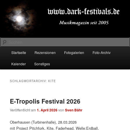
Zum
Zum
Musikmagazin seit 2005
primären
sekundären
Inhalt
Inhalt
springen
springen
DARK-FESTIVALS.DE
Suchen
Hauptmenü
Startseite
Rezensionen
Fotogalerien
Foto-Archiv
Kalender
Sonstiges
SCHLAGWORTARCHIV:
KITE
E-Tropolis Festival 2026
Veröffentlicht am
1. April 2026
von
Sven Bähr
Oberhausen (Turbinenhalle), 28.03.2026
mit Project Pitchfork, Kite, Faderhead, Welle:Erdball,