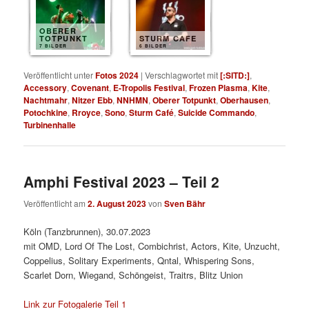
OBERER
TOTPUNKT
STURM CAFE
7 BILDER
6 BILDER
Veröffentlicht unter
Fotos 2024
|
Verschlagwortet mit
[:SITD:]
,
Accessory
,
Covenant
,
E-Tropolis Festival
,
Frozen Plasma
,
Kite
,
Nachtmahr
,
Nitzer Ebb
,
NNHMN
,
Oberer Totpunkt
,
Oberhausen
,
Potochkine
,
Rroyce
,
Sono
,
Sturm Café
,
Suicide Commando
,
Turbinenhalle
Amphi Festival 2023 – Teil 2
Veröffentlicht am
2. August 2023
von
Sven Bähr
Köln (Tanzbrunnen), 30.07.2023
mit OMD, Lord Of The Lost, Combichrist, Actors, Kite, Unzucht,
Coppelius, Solitary Experiments, Qntal, Whispering Sons,
Scarlet Dorn, Wiegand, Schöngeist, Traitrs, Blitz Union
Link zur Fotogalerie Teil 1