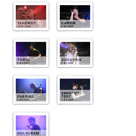
TANZWUT
CHROM
10 BILDER
8 BILDER
TORUL
EISFABRIK
8 BILDER
8 BILDER
EMPATHY
FABRIKC
TEST
7 BILDER
7 BILDER
HOLYGRAM