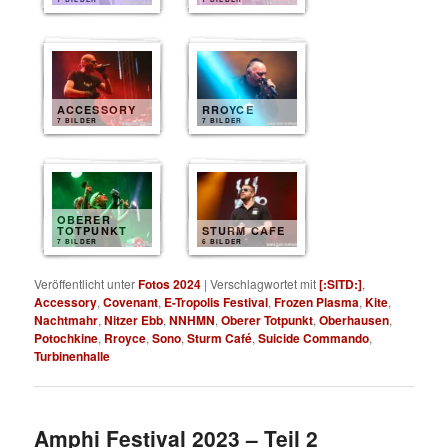
ACCESSORY
RROYCE
7 BILDER
7 BILDER
OBERER
TOTPUNKT
STURM CAFE
7 BILDER
6 BILDER
Veröffentlicht unter
Fotos 2024
|
Verschlagwortet mit
[:SITD:]
,
Accessory
,
Covenant
,
E-Tropolis Festival
,
Frozen Plasma
,
Kite
,
Nachtmahr
,
Nitzer Ebb
,
NNHMN
,
Oberer Totpunkt
,
Oberhausen
,
Potochkine
,
Rroyce
,
Sono
,
Sturm Café
,
Suicide Commando
,
Turbinenhalle
Amphi Festival 2023 – Teil 2