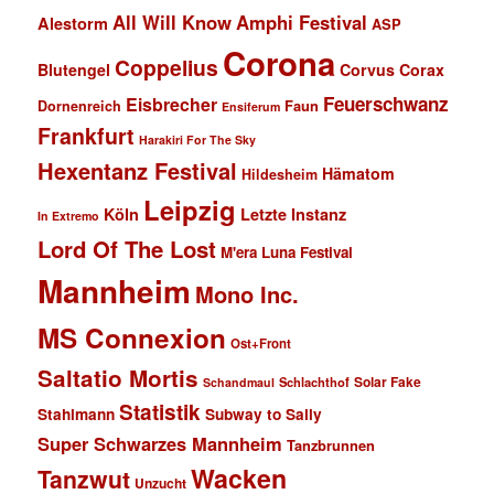
All Will Know
Amphi Festival
Alestorm
ASP
Corona
Coppelius
Blutengel
Corvus Corax
Feuerschwanz
Eisbrecher
Faun
Dornenreich
Ensiferum
Frankfurt
Harakiri For The Sky
Hexentanz Festival
Hämatom
Hildesheim
Leipzig
Köln
Letzte Instanz
In Extremo
Lord Of The Lost
M'era Luna Festival
Mannheim
Mono Inc.
MS Connexion
Ost+Front
Saltatio Mortis
Solar Fake
Schlachthof
Schandmaul
Statistik
Stahlmann
Subway to Sally
Super Schwarzes Mannheim
Tanzbrunnen
Wacken
Tanzwut
Unzucht