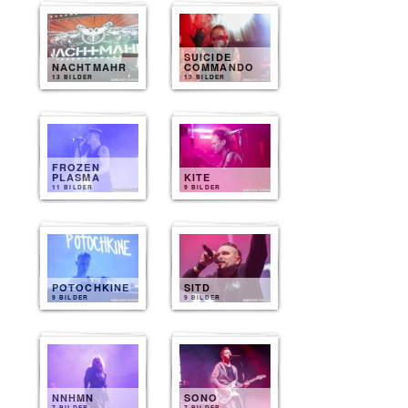
SUICIDE
NACHTMAHR
COMMANDO
13 BILDER
13 BILDER
FROZEN
PLASMA
KITE
11 BILDER
9 BILDER
POTOCHKINE
SITD
9 BILDER
9 BILDER
NNHMN
SONO
7 BILDER
7 BILDER