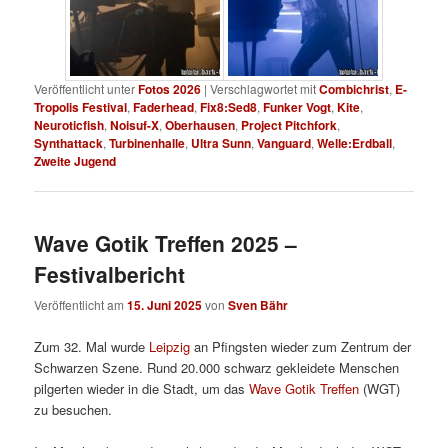
Veröffentlicht unter
Fotos 2026
|
Verschlagwortet mit
Combichrist
,
E-
Tropolis Festival
,
Faderhead
,
Fix8:Sed8
,
Funker Vogt
,
Kite
,
Neuroticfish
,
Noisuf-X
,
Oberhausen
,
Project Pitchfork
,
Synthattack
,
Turbinenhalle
,
Ultra Sunn
,
Vanguard
,
Welle:Erdball
,
Zweite Jugend
Wave Gotik Treffen 2025 –
Festivalbericht
Veröffentlicht am
15. Juni 2025
von
Sven Bähr
Zum 32. Mal wurde
Leipzig
an Pfingsten wieder zum Zentrum der
Schwarzen Szene. Rund 20.000 schwarz gekleidete Menschen
pilgerten wieder in die Stadt, um das
Wave Gotik Treffen
(WGT)
zu besuchen.