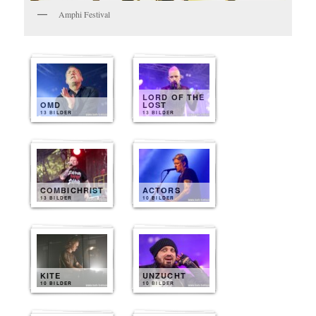
Amphi Festival
LORD OF THE
OMD
LOST
13 BILDER
13 BILDER
COMBICHRIST
ACTORS
13 BILDER
10 BILDER
KITE
UNZUCHT
10 BILDER
10 BILDER