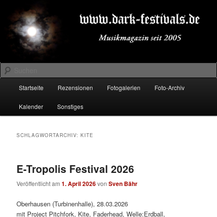
Zum
Zum
Musikmagazin seit 2005
primären
sekundären
Inhalt
Inhalt
springen
springen
DARK-FESTIVALS.DE
Suchen
Hauptmenü
Startseite
Rezensionen
Fotogalerien
Foto-Archiv
Kalender
Sonstiges
SCHLAGWORTARCHIV:
KITE
E-Tropolis Festival 2026
Veröffentlicht am
1. April 2026
von
Sven Bähr
Oberhausen (Turbinenhalle), 28.03.2026
mit Project Pitchfork, Kite, Faderhead, Welle:Erdball,