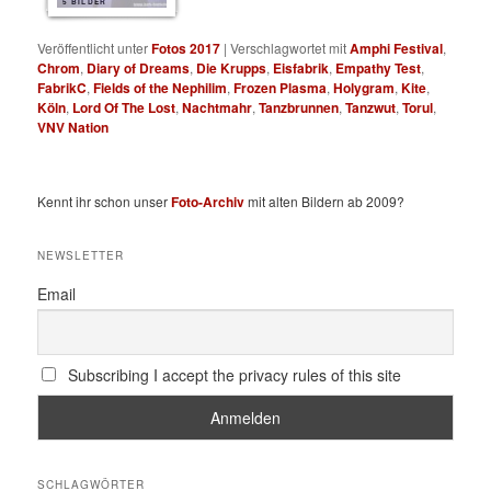
5 BILDER
Veröffentlicht unter
Fotos 2017
|
Verschlagwortet mit
Amphi Festival
,
Chrom
,
Diary of Dreams
,
Die Krupps
,
Eisfabrik
,
Empathy Test
,
FabrikC
,
Fields of the Nephilim
,
Frozen Plasma
,
Holygram
,
Kite
,
Köln
,
Lord Of The Lost
,
Nachtmahr
,
Tanzbrunnen
,
Tanzwut
,
Torul
,
VNV Nation
Kennt ihr schon unser
Foto-Archiv
mit alten Bildern ab 2009?
NEWSLETTER
Email
Subscribing I accept the privacy rules of this site
SCHLAGWÖRTER