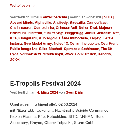
Weiterlesen
→
Veröffentlicht unter
Konzertberichte
|
Verschlagwortet mit
[:SITD:]
,
Absurd Minds
,
Alphaville
,
Antibody
,
Basszilla
,
Camouflage
,
Chainreactor
,
Combichrist
,
Crimson Veil
,
Delva
,
Drab Majesty
,
Eisenfunk
,
Finntroll
,
Funker Vogt
,
Haggefugg
,
Janus
,
Joachim Witt
,
Kite
,
Klangstabil
,
Kupfergold
,
L’Âme Immortelle
,
Leipzig
,
Letzte
Instanz
,
New Model Army
,
Noisuf-X
,
Osi an the Jupiter
,
Ost+Front
,
Public Image Ltd
,
Silke Bischoff
,
Spetsnaz
,
Stahlmann
,
The 69
Eyes
,
Vermaledeyt
,
Vroudenspil
,
Wave Gotik Treffen
,
Xandria
,
Xotox
E-Tropolis Festival 2024
Veröffentlicht am
4. März 2024
von
Sven Bähr
Oberhausen (Turbinenhalle), 02.03.2024
mit Nitzer Ebb, Covenant, Nachtmahr, Suicide Commando,
Frozen Plasma, Kite, Potochkine, SITD, NNHMN, Sono,
Accessory, Rroyce, Oberer Totpunkt, Sturm Café