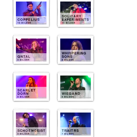
SOLITARY
COPPELIUS
EXPERIMENTS
10 BILDER
10 BILDER
WHISPERING
QNTAL
SONS
9 BILDER
8 BILDER
SCARLET
DORN
WIEGAND
8 BILDER
8 BILDER
SCHOENGEIST
TRAITRS
8 BILDER
7 BILDER