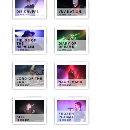
DIE KRUPPS
VNV NATION
15 BILDER
15 BILDER
FIELDS OF
THE
DIARY OF
NEPHILIM
DREAMS
13 BILDER
12 BILDER
LORD OF THE
LOST
NACHTMAHR
12 BILDER
11 BILDER
FROZEN
KITE
PLASMA
10 BILDER
10 BILDER