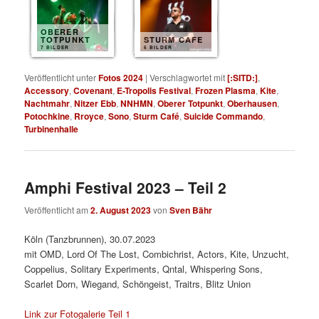
OBERER
TOTPUNKT
STURM CAFE
7 BILDER
6 BILDER
Veröffentlicht unter
Fotos 2024
|
Verschlagwortet mit
[:SITD:]
,
Accessory
,
Covenant
,
E-Tropolis Festival
,
Frozen Plasma
,
Kite
,
Nachtmahr
,
Nitzer Ebb
,
NNHMN
,
Oberer Totpunkt
,
Oberhausen
,
Potochkine
,
Rroyce
,
Sono
,
Sturm Café
,
Suicide Commando
,
Turbinenhalle
Amphi Festival 2023 – Teil 2
Veröffentlicht am
2. August 2023
von
Sven Bähr
Köln (Tanzbrunnen), 30.07.2023
mit OMD, Lord Of The Lost, Combichrist, Actors, Kite, Unzucht,
Coppelius, Solitary Experiments, Qntal, Whispering Sons,
Scarlet Dorn, Wiegand, Schöngeist, Traitrs, Blitz Union
Link zur Fotogalerie Teil 1