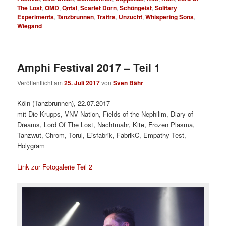
The Lost
,
OMD
,
Qntal
,
Scarlet Dorn
,
Schöngeist
,
Solitary
Experiments
,
Tanzbrunnen
,
Traitrs
,
Unzucht
,
Whispering Sons
,
Wiegand
Amphi Festival 2017 – Teil 1
Veröffentlicht am
25. Juli 2017
von
Sven Bähr
Köln (Tanzbrunnen), 22.07.2017
mit Die Krupps, VNV Nation, Fields of the Nephilim, Diary of
Dreams, Lord Of The Lost, Nachtmahr, Kite, Frozen Plasma,
Tanzwut, Chrom, Torul, Eisfabrik, FabrikC, Empathy Test,
Holygram
Link zur Fotogalerie Teil 2