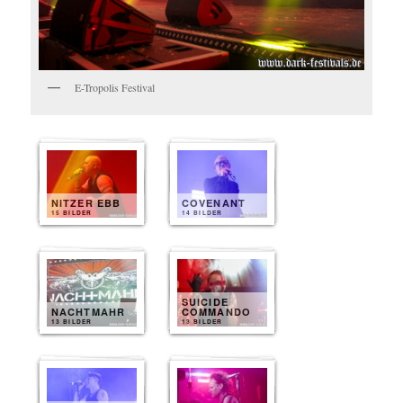
E-Tropolis Festival
NITZER EBB
COVENANT
15 BILDER
14 BILDER
SUICIDE
NACHTMAHR
COMMANDO
13 BILDER
13 BILDER