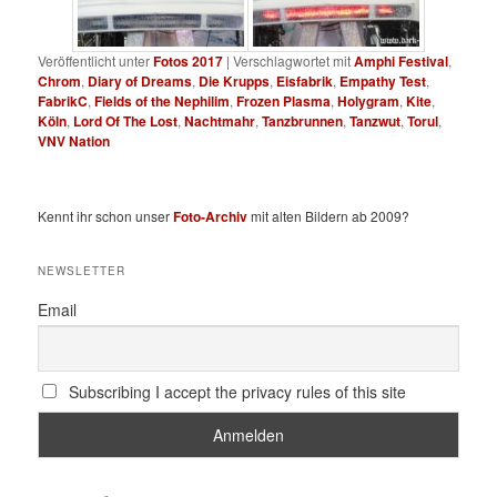
Veröffentlicht unter
Fotos 2017
|
Verschlagwortet mit
Amphi Festival
,
Chrom
,
Diary of Dreams
,
Die Krupps
,
Eisfabrik
,
Empathy Test
,
FabrikC
,
Fields of the Nephilim
,
Frozen Plasma
,
Holygram
,
Kite
,
Köln
,
Lord Of The Lost
,
Nachtmahr
,
Tanzbrunnen
,
Tanzwut
,
Torul
,
VNV Nation
Kennt ihr schon unser
Foto-Archiv
mit alten Bildern ab 2009?
NEWSLETTER
Email
Subscribing I accept the privacy rules of this site