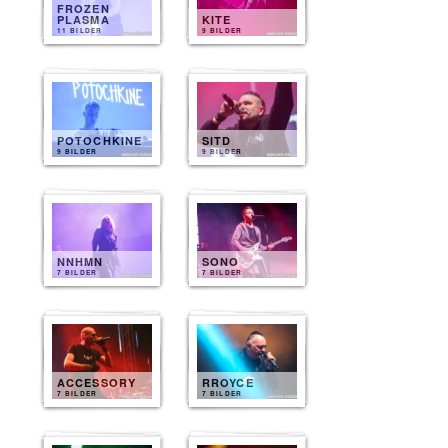
FROZEN
PLASMA
KITE
11 BILDER
9 BILDER
POTOCHKINE
SITD
9 BILDER
9 BILDER
NNHMN
SONO
7 BILDER
7 BILDER
ACCESSORY
RROYCE
7 BILDER
7 BILDER