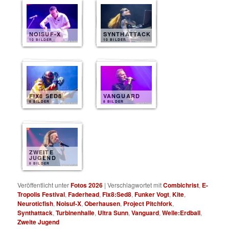
NOISUF-X
SYNTHATTACK
10 BILDER
10 BILDER
FIX8 SED8
VANGUARD
8 BILDER
8 BILDER
ZWEITE
JUGEND
8 BILDER
Veröffentlicht unter
Fotos 2026
|
Verschlagwortet mit
Combichrist
,
E-
Tropolis Festival
,
Faderhead
,
Fix8:Sed8
,
Funker Vogt
,
Kite
,
Neuroticfish
,
Noisuf-X
,
Oberhausen
,
Project Pitchfork
,
Synthattack
,
Turbinenhalle
,
Ultra Sunn
,
Vanguard
,
Welle:Erdball
,
Zweite Jugend