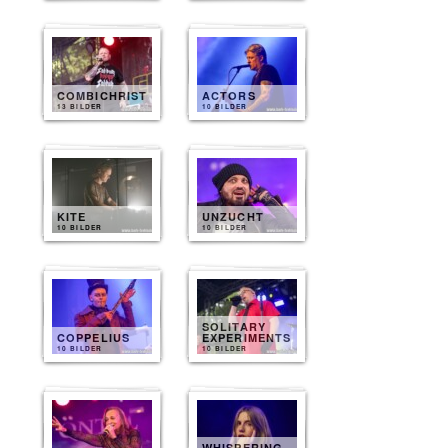
COMBICHRIST
ACTORS
13 BILDER
10 BILDER
KITE
UNZUCHT
10 BILDER
10 BILDER
SOLITARY
COPPELIUS
EXPERIMENTS
10 BILDER
10 BILDER
WHISPERING