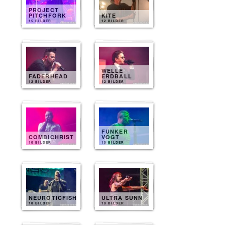
PROJECT
PITCHFORK
KITE
15 BILDER
12 BILDER
WELLE
FADERHEAD
ERDBALL
12 BILDER
12 BILDER
FUNKER
COMBICHRIST
VOGT
10 BILDER
10 BILDER
NEUROTICFISH
ULTRA SUNN
10 BILDER
10 BILDER