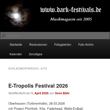
Zum
Zum
Musikmagazin seit 2005
primären
sekundären
Inhalt
Inhalt
springen
springen
DARK-FESTIVALS.DE
Suchen
Hauptmenü
Startseite
Rezensionen
Fotogalerien
Foto-Archiv
Kalender
Sonstiges
SCHLAGWORTARCHIV:
KITE
E-Tropolis Festival 2026
Veröffentlicht am
1. April 2026
von
Sven Bähr
Oberhausen (Turbinenhalle), 28.03.2026
mit Project Pitchfork, Kite, Faderhead, Welle:Erdball,