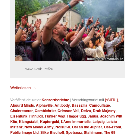
Wave Gotik Treffen
Weiterlesen
→
Veröffentlicht unter
Konzertberichte
|
Verschlagwortet mit
[:SITD:]
,
Absurd Minds
,
Alphaville
,
Antibody
,
Basszilla
,
Camouflage
,
Chainreactor
,
Combichrist
,
Crimson Veil
,
Delva
,
Drab Majesty
,
Eisenfunk
,
Finntroll
,
Funker Vogt
,
Haggefugg
,
Janus
,
Joachim Witt
,
Kite
,
Klangstabil
,
Kupfergold
,
L’Âme Immortelle
,
Leipzig
,
Letzte
Instanz
,
New Model Army
,
Noisuf-X
,
Osi an the Jupiter
,
Ost+Front
,
Public Image Ltd
,
Silke Bischoff
,
Spetsnaz
,
Stahlmann
,
The 69