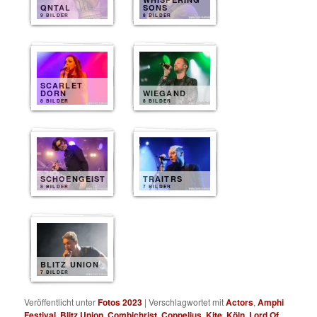
QNTAL
SONS
9 BILDER
8 BILDER
SCARLET
DORN
WIEGAND
8 BILDER
8 BILDER
SCHOENGEIST
TRAITRS
8 BILDER
7 BILDER
BLITZ UNION
7 BILDER
Veröffentlicht unter
Fotos 2023
|
Verschlagwortet mit
Actors
,
Amphi
Festival
,
Blitz Union
,
Combichrist
,
Coppelius
,
Kite
,
Köln
,
Lord Of