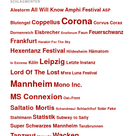
SCHLAGWÖRTER
All Will Know
Amphi Festival
Alestorm
ASP
Corona
Coppelius
Blutengel
Corvus Corax
Feuerschwanz
Eisbrecher
Faun
Dornenreich
Ensiferum
Frankfurt
Harakiri For The Sky
Hexentanz Festival
Hämatom
Hildesheim
Leipzig
Köln
Letzte Instanz
In Extremo
Lord Of The Lost
M'era Luna Festival
Mannheim
Mono Inc.
MS Connexion
Ost+Front
Saltatio Mortis
Solar Fake
Schlachthof
Schandmaul
Statistik
Stahlmann
Subway to Sally
Super Schwarzes Mannheim
Tanzbrunnen
Wacken
Tanzwut