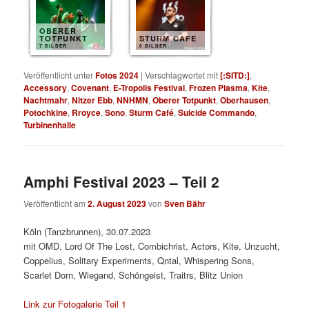
OBERER
TOTPUNKT
STURM CAFE
7 BILDER
6 BILDER
Veröffentlicht unter
Fotos 2024
|
Verschlagwortet mit
[:SITD:]
,
Accessory
,
Covenant
,
E-Tropolis Festival
,
Frozen Plasma
,
Kite
,
Nachtmahr
,
Nitzer Ebb
,
NNHMN
,
Oberer Totpunkt
,
Oberhausen
,
Potochkine
,
Rroyce
,
Sono
,
Sturm Café
,
Suicide Commando
,
Turbinenhalle
Amphi Festival 2023 – Teil 2
Veröffentlicht am
2. August 2023
von
Sven Bähr
Köln (Tanzbrunnen), 30.07.2023
mit OMD, Lord Of The Lost, Combichrist, Actors, Kite, Unzucht,
Coppelius, Solitary Experiments, Qntal, Whispering Sons,
Scarlet Dorn, Wiegand, Schöngeist, Traitrs, Blitz Union
Link zur Fotogalerie Teil 1