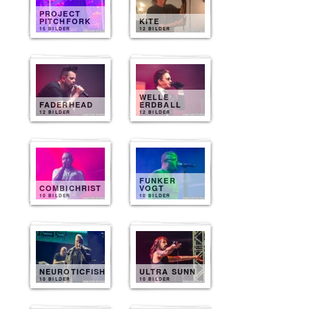
PROJECT
PITCHFORK
KITE
15 BILDER
12 BILDER
WELLE
FADERHEAD
ERDBALL
12 BILDER
12 BILDER
FUNKER
COMBICHRIST
VOGT
10 BILDER
10 BILDER
NEUROTICFISH
ULTRA SUNN
10 BILDER
10 BILDER