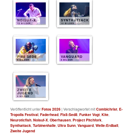
NOISUF-X
SYNTHATTACK
10 BILDER
10 BILDER
FIX8 SED8
VANGUARD
8 BILDER
8 BILDER
ZWEITE
JUGEND
8 BILDER
Veröffentlicht unter
Fotos 2026
|
Verschlagwortet mit
Combichrist
,
E-
Tropolis Festival
,
Faderhead
,
Fix8:Sed8
,
Funker Vogt
,
Kite
,
Neuroticfish
,
Noisuf-X
,
Oberhausen
,
Project Pitchfork
,
Synthattack
,
Turbinenhalle
,
Ultra Sunn
,
Vanguard
,
Welle:Erdball
,
Zweite Jugend