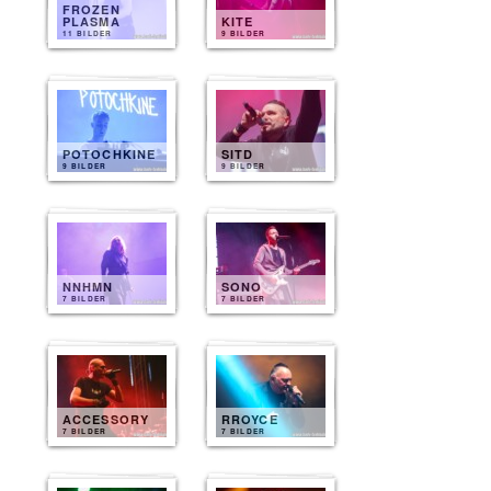
FROZEN
PLASMA
KITE
11 BILDER
9 BILDER
POTOCHKINE
SITD
9 BILDER
9 BILDER
NNHMN
SONO
7 BILDER
7 BILDER
ACCESSORY
RROYCE
7 BILDER
7 BILDER