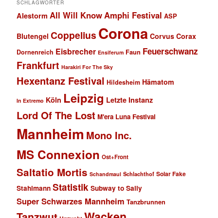
SCHLAGWÖRTER
All Will Know
Amphi Festival
Alestorm
ASP
Corona
Coppelius
Blutengel
Corvus Corax
Feuerschwanz
Eisbrecher
Faun
Dornenreich
Ensiferum
Frankfurt
Harakiri For The Sky
Hexentanz Festival
Hämatom
Hildesheim
Leipzig
Köln
Letzte Instanz
In Extremo
Lord Of The Lost
M'era Luna Festival
Mannheim
Mono Inc.
MS Connexion
Ost+Front
Saltatio Mortis
Solar Fake
Schlachthof
Schandmaul
Statistik
Stahlmann
Subway to Sally
Super Schwarzes Mannheim
Tanzbrunnen
Wacken
Tanzwut