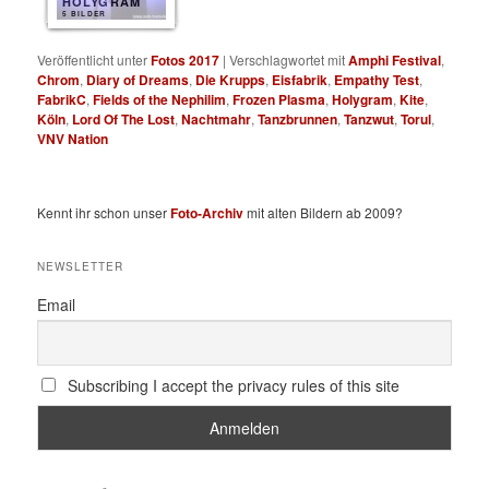
HOLYGRAM
5 BILDER
Veröffentlicht unter
Fotos 2017
|
Verschlagwortet mit
Amphi Festival
,
Chrom
,
Diary of Dreams
,
Die Krupps
,
Eisfabrik
,
Empathy Test
,
FabrikC
,
Fields of the Nephilim
,
Frozen Plasma
,
Holygram
,
Kite
,
Köln
,
Lord Of The Lost
,
Nachtmahr
,
Tanzbrunnen
,
Tanzwut
,
Torul
,
VNV Nation
Kennt ihr schon unser
Foto-Archiv
mit alten Bildern ab 2009?
NEWSLETTER
Email
Subscribing I accept the privacy rules of this site