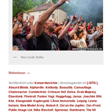
Wave Gotik Treffen
Weiterlesen
→
Veröffentlicht unter
Konzertberichte
|
Verschlagwortet mit
[:SITD:]
,
Absurd Minds
,
Alphaville
,
Antibody
,
Basszilla
,
Camouflage
,
Chainreactor
,
Combichrist
,
Crimson Veil
,
Delva
,
Drab Majesty
,
Eisenfunk
,
Finntroll
,
Funker Vogt
,
Haggefugg
,
Janus
,
Joachim Witt
,
Kite
,
Klangstabil
,
Kupfergold
,
L’Âme Immortelle
,
Leipzig
,
Letzte
Instanz
,
New Model Army
,
Noisuf-X
,
Osi an the Jupiter
,
Ost+Front
,
Public Image Ltd
,
Silke Bischoff
,
Spetsnaz
,
Stahlmann
,
The 69