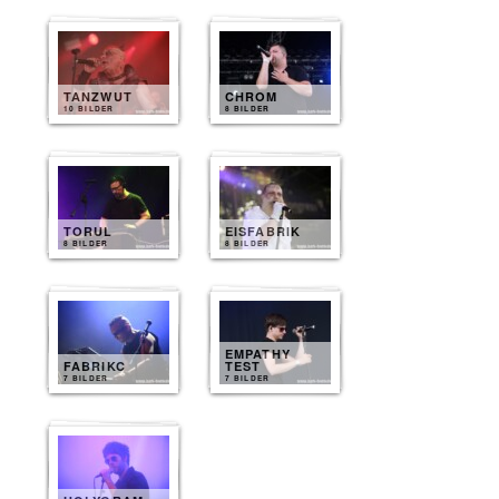
TANZWUT
CHROM
10 BILDER
8 BILDER
TORUL
EISFABRIK
8 BILDER
8 BILDER
EMPATHY
FABRIKC
TEST
7 BILDER
7 BILDER