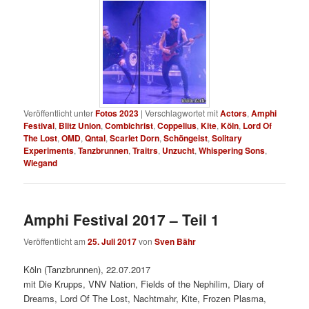
Veröffentlicht unter
Fotos 2023
|
Verschlagwortet mit
Actors
,
Amphi
Festival
,
Blitz Union
,
Combichrist
,
Coppelius
,
Kite
,
Köln
,
Lord Of
The Lost
,
OMD
,
Qntal
,
Scarlet Dorn
,
Schöngeist
,
Solitary
Experiments
,
Tanzbrunnen
,
Traitrs
,
Unzucht
,
Whispering Sons
,
Wiegand
Amphi Festival 2017 – Teil 1
Veröffentlicht am
25. Juli 2017
von
Sven Bähr
Köln (Tanzbrunnen), 22.07.2017
mit Die Krupps, VNV Nation, Fields of the Nephilim, Diary of
Dreams, Lord Of The Lost, Nachtmahr, Kite, Frozen Plasma,