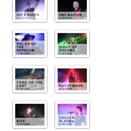
DIE KRUPPS
VNV NATION
15 BILDER
15 BILDER
FIELDS OF
THE
DIARY OF
NEPHILIM
DREAMS
13 BILDER
12 BILDER
LORD OF THE
LOST
NACHTMAHR
12 BILDER
11 BILDER
FROZEN
KITE
PLASMA
10 BILDER
10 BILDER