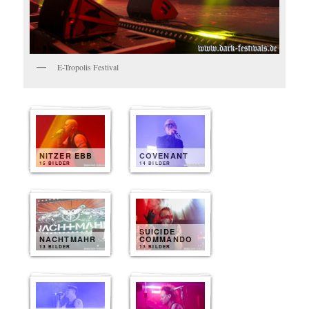
E-Tropolis Festival
NITZER EBB
COVENANT
15 BILDER
14 BILDER
SUICIDE
NACHTMAHR
COMMANDO
13 BILDER
13 BILDER