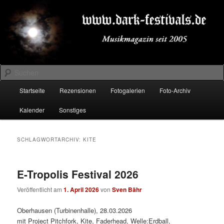
Zum
Zum
Musikmagazin seit 2005
primären
sekundären
Inhalt
Inhalt
springen
springen
DARK-FESTIVALS.DE
Suchen
Hauptmenü
Startseite
Rezensionen
Fotogalerien
Foto-Archiv
Kalender
Sonstiges
SCHLAGWORTARCHIV:
KITE
E-Tropolis Festival 2026
Veröffentlicht am
1. April 2026
von
Sven Bähr
Oberhausen (Turbinenhalle), 28.03.2026
mit Project Pitchfork, Kite, Faderhead, Welle:Erdball,