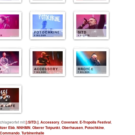
POTOCHKINE
SITD
ER
9 BILDER
9 BILDER
O
ACCESSORY
RROYCE
ER
7 BILDER
7 BILDER
RM CAFE
ER
chlagwortet mit
[:SITD:]
,
Accessory
,
Covenant
,
E-Tropolis Festival
,
itzer Ebb
,
NNHMN
,
Oberer Totpunkt
,
Oberhausen
,
Potochkine
,
e Commando
,
Turbinenhalle