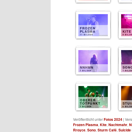
FROZEN
PLASMA
KITE
11 BILDER
9 BILD
NNHMN
SON
7 BILDER
7 BILD
OBERER
TOTPUNKT
STU
7 BILDER
6 BILD
Veröffentlicht unter
Fotos 2024
|
Vers
Frozen Plasma
,
Kite
,
Nachtmahr
,
N
Rroyce
,
Sono
,
Sturm Café
,
Suicid