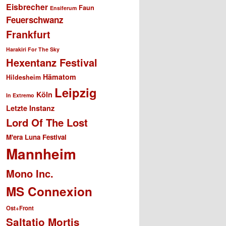
Eisbrecher
Faun
Ensiferum
Feuerschwanz
Frankfurt
Harakiri For The Sky
Hexentanz Festival
Hämatom
Hildesheim
Leipzig
Köln
In Extremo
Letzte Instanz
Lord Of The Lost
M'era Luna Festival
Mannheim
Mono Inc.
MS Connexion
Ost+Front
Saltatio Mortis