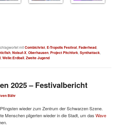
chlagwortet mit
Combichrist
,
E-Tropolis Festival
,
Faderhead
,
ticfish
,
Noisuf-X
,
Oberhausen
,
Project Pitchfork
,
Synthattack
,
d
,
Welle:Erdball
,
Zweite Jugend
en 2025 – Festivalbericht
Sven Bähr
Pfingsten wieder zum Zentrum der Schwarzen Szene.
e Menschen pilgerten wieder in die Stadt, um das
Wave
hen.