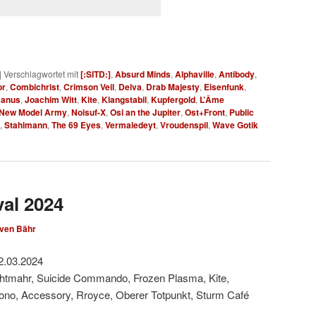
|
Verschlagwortet mit
[:SITD:]
,
Absurd Minds
,
Alphaville
,
Antibody
,
or
,
Combichrist
,
Crimson Veil
,
Delva
,
Drab Majesty
,
Eisenfunk
,
Janus
,
Joachim Witt
,
Kite
,
Klangstabil
,
Kupfergold
,
L’Âme
New Model Army
,
Noisuf-X
,
Osi an the Jupiter
,
Ost+Front
,
Public
,
Stahlmann
,
The 69 Eyes
,
Vermaledeyt
,
Vroudenspil
,
Wave Gotik
val 2024
ven Bähr
2.03.2024
chtmahr, Suicide Commando, Frozen Plasma, Kite,
no, Accessory, Rroyce, Oberer Totpunkt, Sturm Café