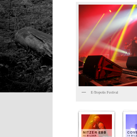
E-Tropolis Festival
NITZER EBB
COV
15 BILDER
14 BIL