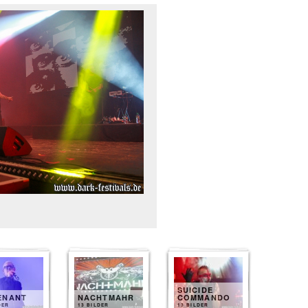
SUICIDE
ENANT
NACHTMAHR
COMMANDO
DER
13 BILDER
13 BILDER