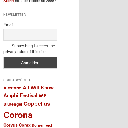
Archiv
mit alten Bildern ab 2009?
NEWSLETTER
Email
Subscribing I accept the
privacy rules of this site
SCHLAGWÖRTER
All Will Know
Alestorm
Amphi Festival
ASP
Coppelius
Blutengel
Corona
Corvus Corax
Dornenreich