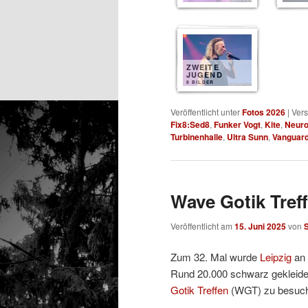
ZWEITE
JUGEND
8 BILDER
Veröffentlicht unter
Fotos 2026
|
Vers
Fix8:Sed8
,
Funker Vogt
,
Kite
,
Neuro
Turbinenhalle
,
Ultra Sunn
,
Vanguar
Wave Gotik Treff
Veröffentlicht am
15. Juni 2025
von
Zum 32. Mal wurde
Leipzig
an 
Rund 20.000 schwarz gekleidet
Gotik Treffen
(WGT) zu besuc