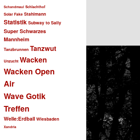
Schlachthof
Schandmaul
Stahlmann
Solar Fake
Statistik
Subway to Sally
Super Schwarzes
Mannheim
Tanzwut
Tanzbrunnen
Wacken
Unzucht
Wacken Open
Air
Wave Gotik
Treffen
Welle:Erdball
Wiesbaden
Xandria