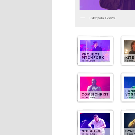
E-Tropolis Festival
PROJECT
PITCHFORK
KITE
15 BILDER
12 BIL
FUN
COMBICHRIST
VOG
10 BILDER
10 BIL
NOISUF-X
SYN
10 BILDER
10 BIL