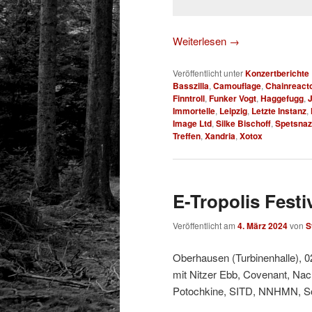
Weiterlesen
→
Veröffentlicht unter
Konzertberichte
Basszilla
,
Camouflage
,
Chainreact
Finntroll
,
Funker Vogt
,
Haggefugg
,
Immortelle
,
Leipzig
,
Letzte Instanz
,
Image Ltd
,
Silke Bischoff
,
Spetsnaz
Treffen
,
Xandria
,
Xotox
E-Tropolis Festi
Veröffentlicht am
4. März 2024
von
S
Oberhausen (Turbinenhalle), 0
mit Nitzer Ebb, Covenant, Na
Potochkine, SITD, NNHMN, So