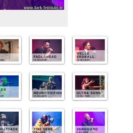
WELLE
FADERHEAD
ERDBALL
DER
12 BILDER
12 BILDER
KER
T
NEUROTICFISH
ULTRA SUNN
DER
10 BILDER
10 BILDER
THATTACK
FIX8 SED8
VANGUARD
DER
8 BILDER
8 BILDER