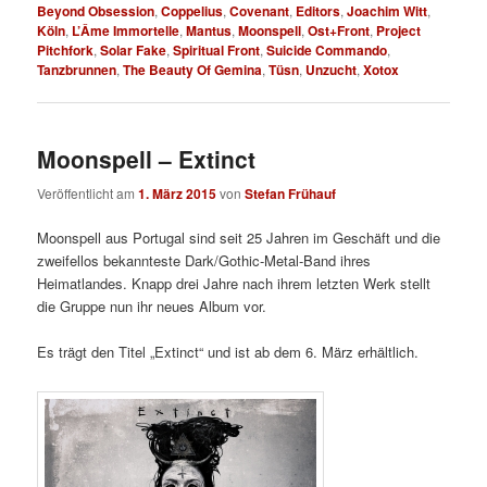
Beyond Obsession
,
Coppelius
,
Covenant
,
Editors
,
Joachim Witt
,
Köln
,
L’Âme Immortelle
,
Mantus
,
Moonspell
,
Ost+Front
,
Project
Pitchfork
,
Solar Fake
,
Spiritual Front
,
Suicide Commando
,
Tanzbrunnen
,
The Beauty Of Gemina
,
Tüsn
,
Unzucht
,
Xotox
Moonspell – Extinct
Veröffentlicht am
1. März 2015
von
Stefan Frühauf
Moonspell aus Portugal sind seit 25 Jahren im Geschäft und die
zweifellos bekannteste Dark/Gothic-Metal-Band ihres
Heimatlandes. Knapp drei Jahre nach ihrem letzten Werk stellt
die Gruppe nun ihr neues Album vor.
Es trägt den Titel „Extinct“ und ist ab dem 6. März erhältlich.