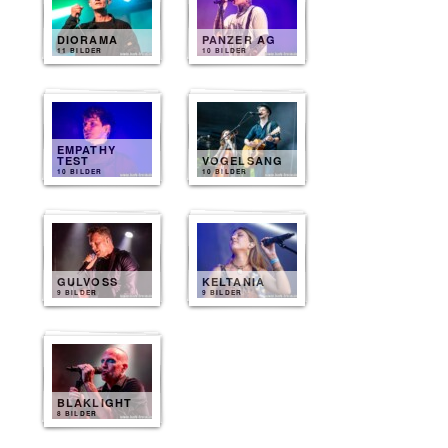
DIORAMA
PANZER AG
11 BILDER
10 BILDER
EMPATHY
TEST
VOGELSANG
10 BILDER
10 BILDER
GULVOSS
KELTANIA
9 BILDER
9 BILDER
BLAKLIGHT
8 BILDER