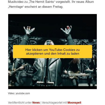
Musikvideo zu „The Hermit Saints“ vorgestellt. Ihr neues Album
„Hermitage“ erscheint an diesem Freitag.
Hier klicken um YouTube-Cookies zu
akzeptieren und den Inhalt zu laden
Video: youtube.com
Veröffentlicht unter
News
|
Verschlagwortet mit
Moonspell