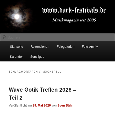
Zum
Zum
Musikmagazin seit 2005
primären
sekundären
Inhalt
Inhalt
springen
springen
DARK-FESTIVALS.DE
Suchen
Hauptmenü
Startseite
Rezensionen
Fotogalerien
Foto-Archiv
Kalender
Sonstiges
SCHLAGWORTARCHIV:
MOONSPELL
Wave Gotik Treffen 2026 –
Teil 2
Veröffentlicht am
29. Mai 2026
von
Sven Bähr