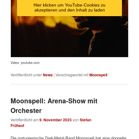
Hier klicken um YouTube-Cookies zu
akzeptieren und den Inhalt zu laden
Video: youtube.com
Veröffentlicht unter
News
|
Verschlagwortet mit
Moonspell
Moonspell: Arena-Show mit
Orchester
Veröffentlicht am
9. November 2023
von
Stefan
Frühauf
Die portugiesische Dark-Metal-Band Moonspell hat eine doppelte