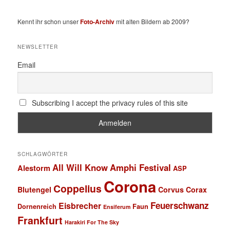
Kennt ihr schon unser
Foto-Archiv
mit alten Bildern ab 2009?
NEWSLETTER
Email
Subscribing I accept the privacy rules of this site
SCHLAGWÖRTER
All Will Know
Amphi Festival
Alestorm
ASP
Corona
Coppelius
Blutengel
Corvus Corax
Feuerschwanz
Eisbrecher
Faun
Dornenreich
Ensiferum
Frankfurt
Harakiri For The Sky