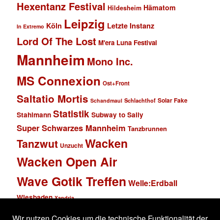
Hexentanz Festival
Hämatom
Hildesheim
Leipzig
Köln
Letzte Instanz
In Extremo
Lord Of The Lost
M'era Luna Festival
Mannheim
Mono Inc.
MS Connexion
Ost+Front
Saltatio Mortis
Solar Fake
Schlachthof
Schandmaul
Statistik
Stahlmann
Subway to Sally
Super Schwarzes Mannheim
Tanzbrunnen
Wacken
Tanzwut
Unzucht
Wacken Open Air
Wave Gotik Treffen
Welle:Erdball
Wiesbaden
Xandria