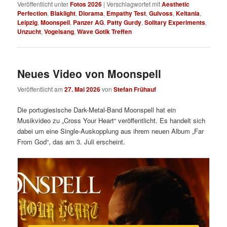
Veröffentlicht unter
Fotos 2026
|
Verschlagwortet mit
Aesthetic
Perfection
,
Blaklight
,
Diorama
,
Empathy Test
,
Gulvoss
,
Keltania
,
Leipzig
,
Moonspell
,
Panzer AG
,
Patty Gurdy
,
Solitary Experiments
,
Unzucht
,
Vogelsang
,
Wave Gotik Treffen
Neues Video von Moonspell
Veröffentlicht am
27. Mai 2026
von
Stefan Frühauf
Die portugiesische Dark-Metal-Band Moonspell hat ein
Musikvideo zu „Cross Your Heart“ veröffentlicht. Es handelt sich
dabei um eine Single-Auskopplung aus ihrem neuen Album „Far
From God“, das am 3. Juli erscheint.