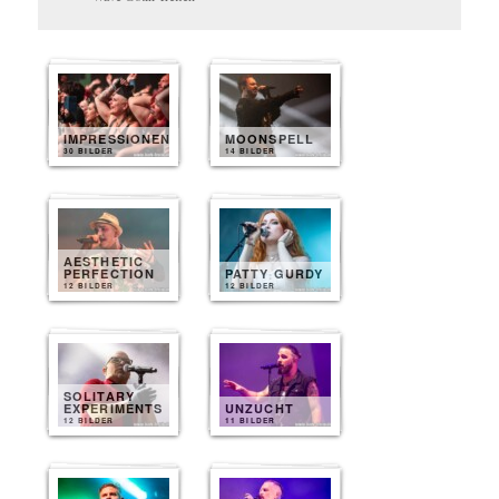
IMPRESSIONEN
MOONSPELL
30 BILDER
14 BILDER
AESTHETIC
PERFECTION
PATTY GURDY
12 BILDER
12 BILDER
SOLITARY
EXPERIMENTS
UNZUCHT
12 BILDER
11 BILDER