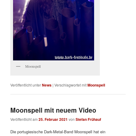
Moonspell
Veröffentlicht unter
News
|
Verschlagwortet mit
Moonspell
Moonspell mit neuem Video
Veröffentlicht am
25. Februar 2021
von
Stefan Frühauf
Die portugiesische Dark-Metal-Band Moonspell hat ein