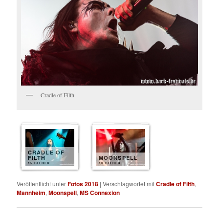
Cradle of Filth
CRADLE OF
FILTH
MOONSPELL
15 BILDER
10 BILDER
Veröffentlicht unter
Fotos 2018
|
Verschlagwortet mit
Cradle of Filth
,
Mannheim
,
Moonspell
,
MS Connexion