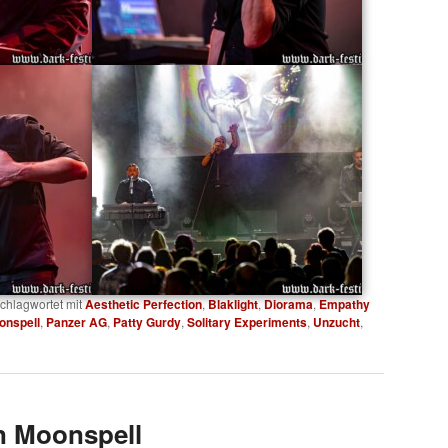
chlagwortet mit
Aesthetic Perfection
,
Blaklight
,
Diorama
,
Empathy
onspell
,
Panzer AG
,
Patty Gurdy
,
Solitary Experiments
,
Unzucht
,
n Moonspell