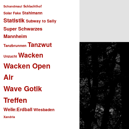
Schlachthof
Schandmaul
Stahlmann
Solar Fake
Statistik
Subway to Sally
Super Schwarzes
Mannheim
Tanzwut
Tanzbrunnen
Wacken
Unzucht
Wacken Open
Air
Wave Gotik
Treffen
Welle:Erdball
Wiesbaden
Xandria