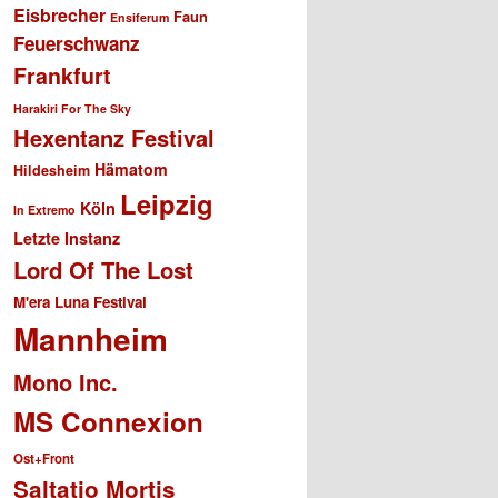
Eisbrecher
Faun
Ensiferum
Feuerschwanz
Frankfurt
Harakiri For The Sky
Hexentanz Festival
Hämatom
Hildesheim
Leipzig
Köln
In Extremo
Letzte Instanz
Lord Of The Lost
M'era Luna Festival
Mannheim
Mono Inc.
MS Connexion
Ost+Front
Saltatio Mortis