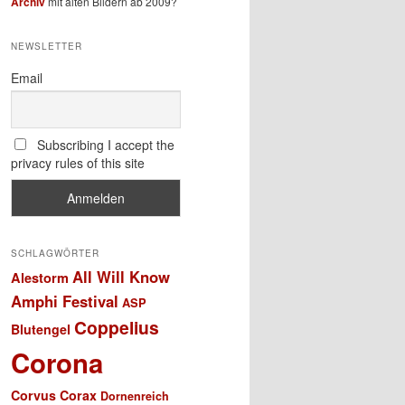
Archiv
mit alten Bildern ab 2009?
NEWSLETTER
Email
Subscribing I accept the
privacy rules of this site
SCHLAGWÖRTER
All Will Know
Alestorm
Amphi Festival
ASP
Coppelius
Blutengel
Corona
Corvus Corax
Dornenreich