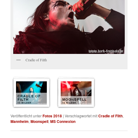
Cradle of Filth
CRADLE OF
FILTH
MOONSPELL
15 BILDER
10 BILDER
Veröffentlicht unter
Fotos 2018
|
Verschlagwortet mit
Cradle of Filth
,
Mannheim
,
Moonspell
,
MS Connexion