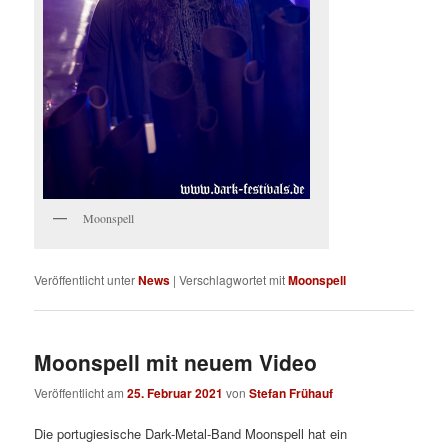
Moonspell
Veröffentlicht unter
News
|
Verschlagwortet mit
Moonspell
Moonspell mit neuem Video
Veröffentlicht am
25. Februar 2021
von
Stefan Frühauf
Die portugiesische Dark-Metal-Band Moonspell hat ein