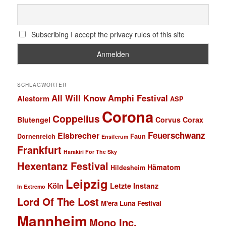
Subscribing I accept the privacy rules of this site
SCHLAGWÖRTER
All Will Know
Amphi Festival
Alestorm
ASP
Corona
Coppelius
Blutengel
Corvus Corax
Feuerschwanz
Eisbrecher
Faun
Dornenreich
Ensiferum
Frankfurt
Harakiri For The Sky
Hexentanz Festival
Hämatom
Hildesheim
Leipzig
Köln
Letzte Instanz
In Extremo
Lord Of The Lost
M'era Luna Festival
Mannheim
Mono Inc.