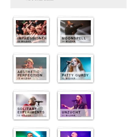
IMPRESSIONEN
MOONSPELL
30 BILDER
14 BILDER
AESTHETIC
PERFECTION
PATTY GURDY
12 BILDER
12 BILDER
SOLITARY
EXPERIMENTS
UNZUCHT
12 BILDER
11 BILDER