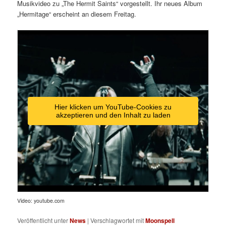
Musikvideo zu „The Hermit Saints“ vorgestellt. Ihr neues Album
„Hermitage“ erscheint an diesem Freitag.
Hier klicken um YouTube-Cookies zu
akzeptieren und den Inhalt zu laden
Video: youtube.com
Veröffentlicht unter
News
|
Verschlagwortet mit
Moonspell