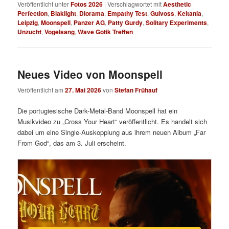
Veröffentlicht unter
Fotos 2026
|
Verschlagwortet mit
Aesthetic
Perfection
,
Blaklight
,
Diorama
,
Empathy Test
,
Gulvoss
,
Keltania
,
Leipzig
,
Moonspell
,
Panzer AG
,
Patty Gurdy
,
Solitary Experiments
,
Unzucht
,
Vogelsang
,
Wave Gotik Treffen
Neues Video von Moonspell
Veröffentlicht am
27. Mai 2026
von
Stefan Frühauf
Die portugiesische Dark-Metal-Band Moonspell hat ein
Musikvideo zu „Cross Your Heart“ veröffentlicht. Es handelt sich
dabei um eine Single-Auskopplung aus ihrem neuen Album „Far
From God“, das am 3. Juli erscheint.