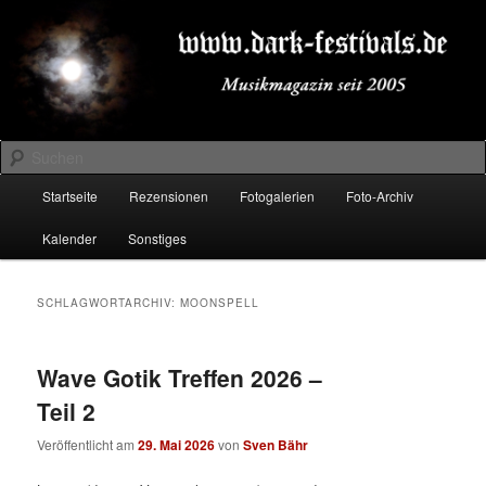
Zum
Zum
Musikmagazin seit 2005
primären
sekundären
Inhalt
Inhalt
springen
springen
DARK-FESTIVALS.DE
Suchen
Hauptmenü
Startseite
Rezensionen
Fotogalerien
Foto-Archiv
Kalender
Sonstiges
SCHLAGWORTARCHIV:
MOONSPELL
Wave Gotik Treffen 2026 –
Teil 2
Veröffentlicht am
29. Mai 2026
von
Sven Bähr