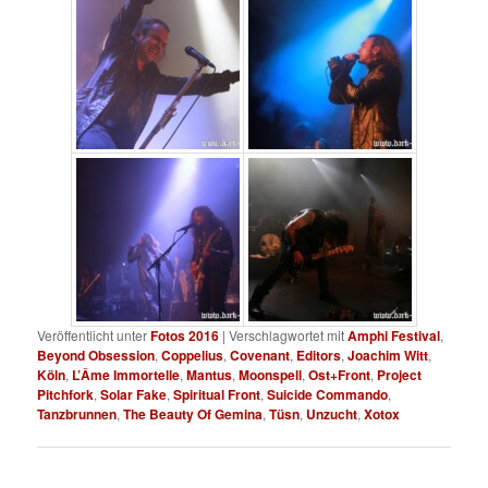
Veröffentlicht unter
Fotos 2016
|
Verschlagwortet mit
Amphi Festival
,
Beyond Obsession
,
Coppelius
,
Covenant
,
Editors
,
Joachim Witt
,
Köln
,
L’Âme Immortelle
,
Mantus
,
Moonspell
,
Ost+Front
,
Project
Pitchfork
,
Solar Fake
,
Spiritual Front
,
Suicide Commando
,
Tanzbrunnen
,
The Beauty Of Gemina
,
Tüsn
,
Unzucht
,
Xotox