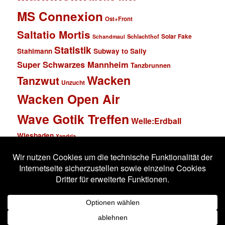
MS Connexion
Ost+Front
Saltatio Mortis
Solar Fake
Schlachthof
Schandmaul
Statistik
Stahlmann
Subway to Sally
Super Schwarzes Mannheim
Tanzbrunnen
Wacken
Tanzwut
Unzucht
Wacken Open Air
Wave Gotik Treffen
Welle:Erdball
Wiesbaden
Xandria
Impressum
Datenschutzerklärung
Stolz präsentiert von WordPress