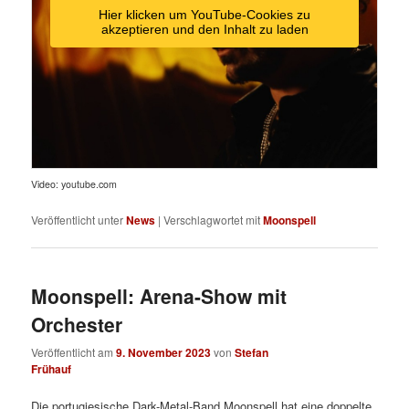
Hier klicken um YouTube-Cookies zu
akzeptieren und den Inhalt zu laden
Video: youtube.com
Veröffentlicht unter
News
|
Verschlagwortet mit
Moonspell
Moonspell: Arena-Show mit
Orchester
Veröffentlicht am
9. November 2023
von
Stefan
Frühauf
Die portugiesische Dark-Metal-Band Moonspell hat eine doppelte