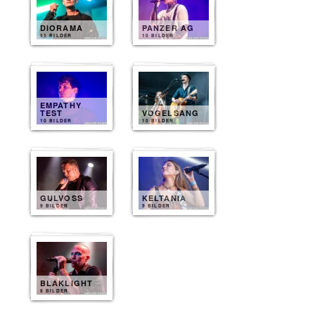
DIORAMA
PANZER AG
11 BILDER
10 BILDER
EMPATHY
TEST
VOGELSANG
10 BILDER
10 BILDER
GULVOSS
KELTANIA
9 BILDER
9 BILDER
BLAKLIGHT
8 BILDER