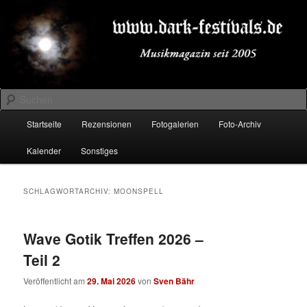
Zum
Zum
Musikmagazin seit 2005
primären
sekundären
Inhalt
Inhalt
springen
springen
DARK-FESTIVALS.DE
Suchen
Hauptmenü
Startseite
Rezensionen
Fotogalerien
Foto-Archiv
Kalender
Sonstiges
SCHLAGWORTARCHIV:
MOONSPELL
Wave Gotik Treffen 2026 –
Teil 2
Veröffentlicht am
29. Mai 2026
von
Sven Bähr