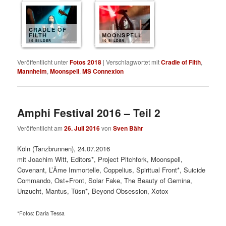
CRADLE OF
FILTH
MOONSPELL
15 BILDER
10 BILDER
Veröffentlicht unter
Fotos 2018
|
Verschlagwortet mit
Cradle of Filth
,
Mannheim
,
Moonspell
,
MS Connexion
Amphi Festival 2016 – Teil 2
Veröffentlicht am
26. Juli 2016
von
Sven Bähr
Köln (Tanzbrunnen), 24.07.2016
mit Joachim Witt, Editors*, Project Pitchfork, Moonspell,
Covenant, L’Âme Immortelle, Coppelius, Spiritual Front*, Suicide
Commando, Ost+Front, Solar Fake, The Beauty of Gemina,
Unzucht, Mantus, Tüsn*, Beyond Obsession, Xotox
*Fotos: Daria Tessa