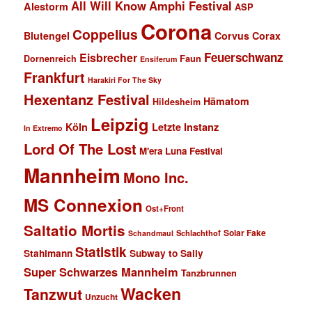
All Will Know
Amphi Festival
Alestorm
ASP
Corona
Coppelius
Blutengel
Corvus Corax
Feuerschwanz
Eisbrecher
Faun
Dornenreich
Ensiferum
Frankfurt
Harakiri For The Sky
Hexentanz Festival
Hämatom
Hildesheim
Leipzig
Köln
Letzte Instanz
In Extremo
Lord Of The Lost
M'era Luna Festival
Mannheim
Mono Inc.
MS Connexion
Ost+Front
Saltatio Mortis
Solar Fake
Schlachthof
Schandmaul
Statistik
Stahlmann
Subway to Sally
Super Schwarzes Mannheim
Tanzbrunnen
Wacken
Tanzwut
Unzucht