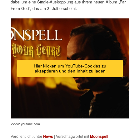
dabei um eine Single-Auskopplung aus ihrem neuen Album „Far
From God“, das am 3. Juli erscheint.
Hier klicken um YouTube-Cookies zu
akzeptieren und den Inhalt zu laden
Video: youtube.com
Veröffentlicht unter
News
|
Verschlagwortet mit
Moonspell