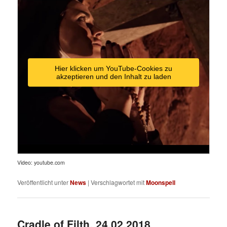
Hier klicken um YouTube-Cookies zu
akzeptieren und den Inhalt zu laden
Video: youtube.com
Veröffentlicht unter
News
|
Verschlagwortet mit
Moonspell
Cradle of Filth, 24.02.2018