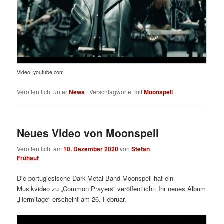
Video: youtube.com
Veröffentlicht unter
News
|
Verschlagwortet mit
Moonspell
Neues Video von Moonspell
Veröffentlicht am
10. Dezember 2020
von
Stefan
Frühauf
Die portugiesische Dark-Metal-Band Moonspell hat ein
Musikvideo zu „Common Prayers“ veröffentlicht. Ihr neues Album
„Hermitage“ erscheint am 26. Februar.