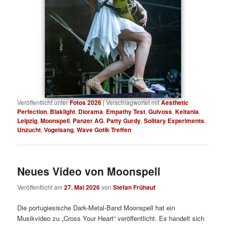
Veröffentlicht unter
Fotos 2026
|
Verschlagwortet mit
Aesthetic
Perfection
,
Blaklight
,
Diorama
,
Empathy Test
,
Gulvoss
,
Keltania
,
Leipzig
,
Moonspell
,
Panzer AG
,
Patty Gurdy
,
Solitary Experiments
,
Unzucht
,
Vogelsang
,
Wave Gotik Treffen
Neues Video von Moonspell
Veröffentlicht am
27. Mai 2026
von
Stefan Frühauf
Die portugiesische Dark-Metal-Band Moonspell hat ein
Musikvideo zu „Cross Your Heart“ veröffentlicht. Es handelt sich