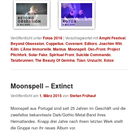
BEYOND
OBSESSION
XOTOX
8 BILDER
7 BILDER
Veröffentlicht unter
Fotos 2016
|
Verschlagwortet mit
Amphi Festival
,
Beyond Obsession
,
Coppelius
,
Covenant
,
Editors
,
Joachim Witt
,
Köln
,
L’Âme Immortelle
,
Mantus
,
Moonspell
,
Ost+Front
,
Project
Pitchfork
,
Solar Fake
,
Spiritual Front
,
Suicide Commando
,
Tanzbrunnen
,
The Beauty Of Gemina
,
Tüsn
,
Unzucht
,
Xotox
Moonspell – Extinct
Veröffentlicht am
1. März 2015
von
Stefan Frühauf
Moonspell aus Portugal sind seit 25 Jahren im Geschäft und die
zweifellos bekannteste Dark/Gothic-Metal-Band ihres
Heimatlandes. Knapp drei Jahre nach ihrem letzten Werk stellt
die Gruppe nun ihr neues Album vor.