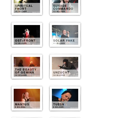
SPIRITUAL
SUICIDE
FRONT
COMMANDO
10 BILDER
12 BILDER
OST+FRONT
SOLAR FAKE
12 BILDER
11 BILDER
THE BEAUTY
OF GEMINA
UNZUCHT
10 BILDER
10 BILDER
MANTUS
TUESN
9 BILDER
8 BILDER