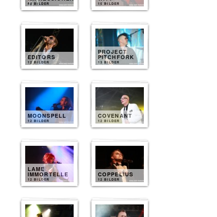
40 BILDER
15 BILDER
PROJECT
EDITORS
PITCHFORK
12 BILDER
13 BILDER
MOONSPELL
COVENANT
12 BILDER
12 BILDER
LAME
IMMORTELLE
COPPELIUS
12 BILDER
12 BILDER