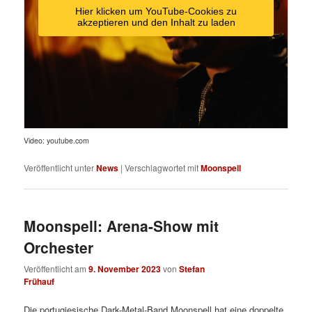
Hier klicken um YouTube-Cookies zu
akzeptieren und den Inhalt zu laden
Video: youtube.com
Veröffentlicht unter
News
|
Verschlagwortet mit
Moonspell
Moonspell: Arena-Show mit
Orchester
Veröffentlicht am
9. November 2023
von
Stefan
Frühauf
Die portugiesische Dark-Metal-Band Moonspell hat eine doppelte