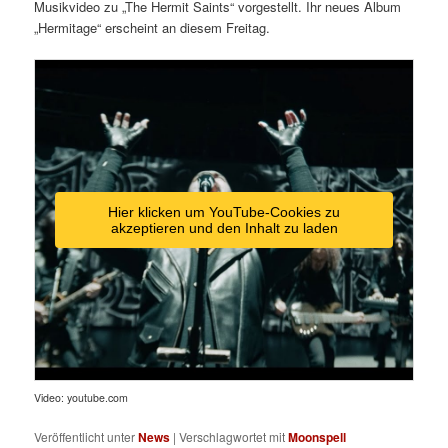
Musikvideo zu „The Hermit Saints“ vorgestellt. Ihr neues Album
„Hermitage“ erscheint an diesem Freitag.
Hier klicken um YouTube-Cookies zu
akzeptieren und den Inhalt zu laden
Video: youtube.com
Veröffentlicht unter
News
|
Verschlagwortet mit
Moonspell