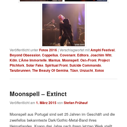
Veröffentlicht unter
Fotos 2016
|
Verschlagwortet mit
Amphi Festival
,
Beyond Obsession
,
Coppelius
,
Covenant
,
Editors
,
Joachim Witt
,
Köln
,
L’Âme Immortelle
,
Mantus
,
Moonspell
,
Ost+Front
,
Project
Pitchfork
,
Solar Fake
,
Spiritual Front
,
Suicide Commando
,
Tanzbrunnen
,
The Beauty Of Gemina
,
Tüsn
,
Unzucht
,
Xotox
Moonspell – Extinct
Veröffentlicht am
1. März 2015
von
Stefan Frühauf
Moonspell aus Portugal sind seit 25 Jahren im Geschäft und die
zweifellos bekannteste Dark/Gothic-Metal-Band ihres
Heimatlandes. Knapp drei Jahre nach ihrem letzten Werk stellt