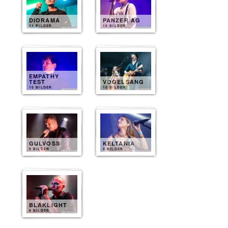
DIORAMA
PANZER AG
11 BILDER
10 BILDER
EMPATHY
TEST
VOGELSANG
10 BILDER
10 BILDER
GULVOSS
KELTANIA
9 BILDER
9 BILDER
BLAKLIGHT
8 BILDER