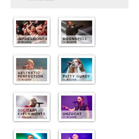
IMPRESSIONEN
MOONSPELL
30 BILDER
14 BILDER
AESTHETIC
PERFECTION
PATTY GURDY
12 BILDER
12 BILDER
SOLITARY
EXPERIMENTS
UNZUCHT
12 BILDER
11 BILDER