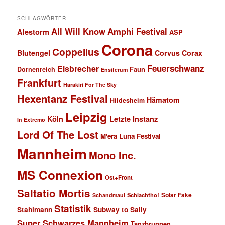
SCHLAGWÖRTER
All Will Know
Amphi Festival
Alestorm
ASP
Corona
Coppelius
Blutengel
Corvus Corax
Feuerschwanz
Eisbrecher
Faun
Dornenreich
Ensiferum
Frankfurt
Harakiri For The Sky
Hexentanz Festival
Hämatom
Hildesheim
Leipzig
Köln
Letzte Instanz
In Extremo
Lord Of The Lost
M'era Luna Festival
Mannheim
Mono Inc.
MS Connexion
Ost+Front
Saltatio Mortis
Solar Fake
Schlachthof
Schandmaul
Statistik
Stahlmann
Subway to Sally
Super Schwarzes Mannheim
Tanzbrunnen