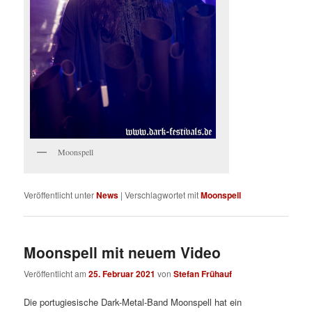
Moonspell
Veröffentlicht unter
News
|
Verschlagwortet mit
Moonspell
Moonspell mit neuem Video
Veröffentlicht am
25. Februar 2021
von
Stefan Frühauf
Die portugiesische Dark-Metal-Band Moonspell hat ein