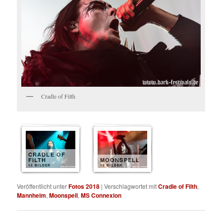
Cradle of Filth
CRADLE OF
FILTH
MOONSPELL
15 BILDER
10 BILDER
Veröffentlicht unter
Fotos 2018
|
Verschlagwortet mit
Cradle of Filth
,
Mannheim
,
Moonspell
,
MS Connexion