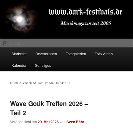
Zum
Zum
Musikmagazin seit 2005
primären
sekundären
Inhalt
Inhalt
springen
springen
DARK-FESTIVALS.DE
Suchen
Hauptmenü
Startseite
Rezensionen
Fotogalerien
Foto-Archiv
Kalender
Sonstiges
SCHLAGWORTARCHIV:
MOONSPELL
Wave Gotik Treffen 2026 –
Teil 2
Veröffentlicht am
29. Mai 2026
von
Sven Bähr