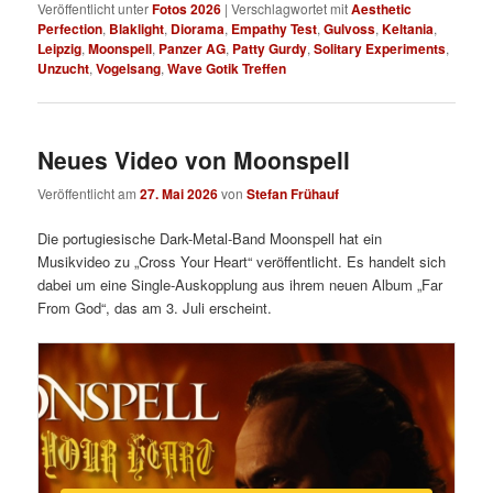
Veröffentlicht unter
Fotos 2026
|
Verschlagwortet mit
Aesthetic
Perfection
,
Blaklight
,
Diorama
,
Empathy Test
,
Gulvoss
,
Keltania
,
Leipzig
,
Moonspell
,
Panzer AG
,
Patty Gurdy
,
Solitary Experiments
,
Unzucht
,
Vogelsang
,
Wave Gotik Treffen
Neues Video von Moonspell
Veröffentlicht am
27. Mai 2026
von
Stefan Frühauf
Die portugiesische Dark-Metal-Band Moonspell hat ein
Musikvideo zu „Cross Your Heart“ veröffentlicht. Es handelt sich
dabei um eine Single-Auskopplung aus ihrem neuen Album „Far
From God“, das am 3. Juli erscheint.