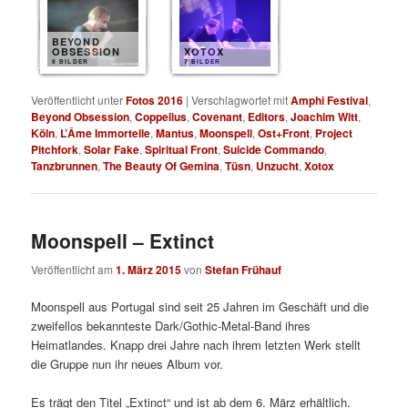
BEYOND
OBSESSION
XOTOX
8 BILDER
7 BILDER
Veröffentlicht unter
Fotos 2016
|
Verschlagwortet mit
Amphi Festival
,
Beyond Obsession
,
Coppelius
,
Covenant
,
Editors
,
Joachim Witt
,
Köln
,
L’Âme Immortelle
,
Mantus
,
Moonspell
,
Ost+Front
,
Project
Pitchfork
,
Solar Fake
,
Spiritual Front
,
Suicide Commando
,
Tanzbrunnen
,
The Beauty Of Gemina
,
Tüsn
,
Unzucht
,
Xotox
Moonspell – Extinct
Veröffentlicht am
1. März 2015
von
Stefan Frühauf
Moonspell aus Portugal sind seit 25 Jahren im Geschäft und die
zweifellos bekannteste Dark/Gothic-Metal-Band ihres
Heimatlandes. Knapp drei Jahre nach ihrem letzten Werk stellt
die Gruppe nun ihr neues Album vor.
Es trägt den Titel „Extinct“ und ist ab dem 6. März erhältlich.