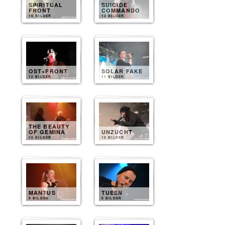
SPIRITUAL
SUICIDE
FRONT
COMMANDO
10 BILDER
12 BILDER
OST+FRONT
SOLAR FAKE
12 BILDER
11 BILDER
THE BEAUTY
OF GEMINA
UNZUCHT
10 BILDER
10 BILDER
MANTUS
TUESN
9 BILDER
8 BILDER