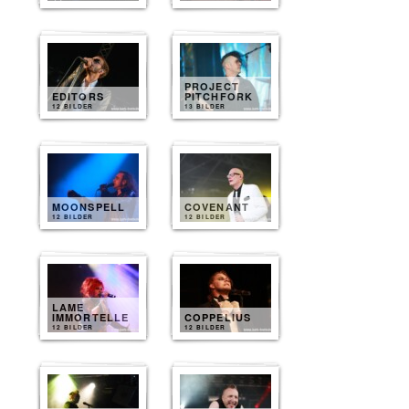
PROJECT
EDITORS
PITCHFORK
12 BILDER
13 BILDER
MOONSPELL
COVENANT
12 BILDER
12 BILDER
LAME
IMMORTELLE
COPPELIUS
12 BILDER
12 BILDER