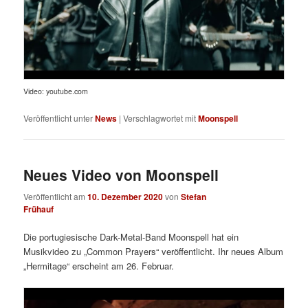
Video: youtube.com
Veröffentlicht unter
News
|
Verschlagwortet mit
Moonspell
Neues Video von Moonspell
Veröffentlicht am
10. Dezember 2020
von
Stefan
Frühauf
Die portugiesische Dark-Metal-Band Moonspell hat ein
Musikvideo zu „Common Prayers“ veröffentlicht. Ihr neues Album
„Hermitage“ erscheint am 26. Februar.