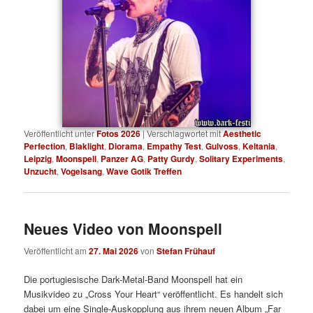
Veröffentlicht unter
Fotos 2026
|
Verschlagwortet mit
Aesthetic
Perfection
,
Blaklight
,
Diorama
,
Empathy Test
,
Gulvoss
,
Keltania
,
Leipzig
,
Moonspell
,
Panzer AG
,
Patty Gurdy
,
Solitary Experiments
,
Unzucht
,
Vogelsang
,
Wave Gotik Treffen
Neues Video von Moonspell
Veröffentlicht am
27. Mai 2026
von
Stefan Frühauf
Die portugiesische Dark-Metal-Band Moonspell hat ein
Musikvideo zu „Cross Your Heart“ veröffentlicht. Es handelt sich
dabei um eine Single-Auskopplung aus ihrem neuen Album „Far