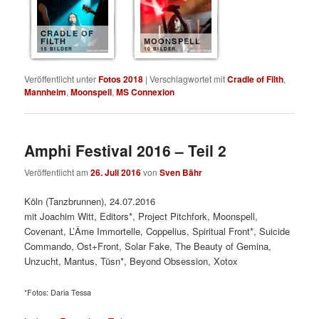
CRADLE OF
FILTH
MOONSPELL
15 BILDER
10 BILDER
Veröffentlicht unter
Fotos 2018
|
Verschlagwortet mit
Cradle of Filth
,
Mannheim
,
Moonspell
,
MS Connexion
Amphi Festival 2016 – Teil 2
Veröffentlicht am
26. Juli 2016
von
Sven Bähr
Köln (Tanzbrunnen), 24.07.2016
mit Joachim Witt, Editors*, Project Pitchfork, Moonspell,
Covenant, L’Âme Immortelle, Coppelius, Spiritual Front*, Suicide
Commando, Ost+Front, Solar Fake, The Beauty of Gemina,
Unzucht, Mantus, Tüsn*, Beyond Obsession, Xotox
*Fotos: Daria Tessa