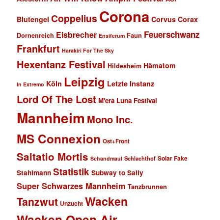
Corona
Coppelius
Blutengel
Corvus Corax
Feuerschwanz
Eisbrecher
Faun
Dornenreich
Ensiferum
Frankfurt
Harakiri For The Sky
Hexentanz Festival
Hämatom
Hildesheim
Leipzig
Köln
Letzte Instanz
In Extremo
Lord Of The Lost
M'era Luna Festival
Mannheim
Mono Inc.
MS Connexion
Ost+Front
Saltatio Mortis
Solar Fake
Schlachthof
Schandmaul
Statistik
Stahlmann
Subway to Sally
Super Schwarzes Mannheim
Tanzbrunnen
Wacken
Tanzwut
Unzucht
Wacken Open Air