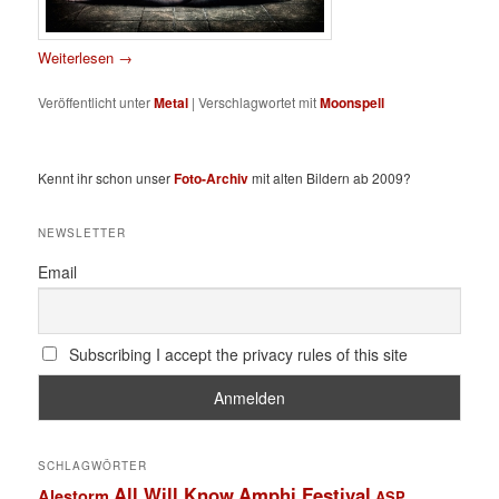
Weiterlesen
→
Veröffentlicht unter
Metal
|
Verschlagwortet mit
Moonspell
Kennt ihr schon unser
Foto-Archiv
mit alten Bildern ab 2009?
NEWSLETTER
Email
Subscribing I accept the privacy rules of this site
SCHLAGWÖRTER
All Will Know
Amphi Festival
Alestorm
ASP