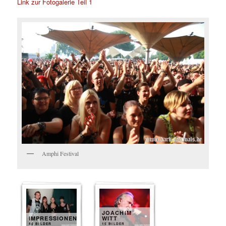
Link zur Fotogalerie Teil 1
Amphi Festival
JOACHIM
IMPRESSIONEN
WITT
40 BILDER
15 BILDER