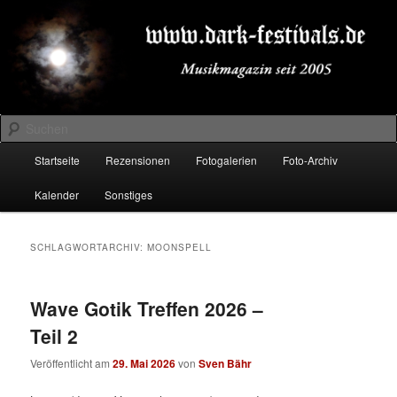
Zum
Zum
Musikmagazin seit 2005
primären
sekundären
Inhalt
Inhalt
springen
springen
DARK-FESTIVALS.DE
Suchen
Hauptmenü
Startseite
Rezensionen
Fotogalerien
Foto-Archiv
Kalender
Sonstiges
SCHLAGWORTARCHIV:
MOONSPELL
Wave Gotik Treffen 2026 –
Teil 2
Veröffentlicht am
29. Mai 2026
von
Sven Bähr