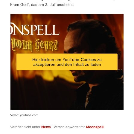
From God“, das am 3. Juli erscheint.
Hier klicken um YouTube-Cookies zu
akzeptieren und den Inhalt zu laden
Video: youtube.com
Veröffentlicht unter
News
|
Verschlagwortet mit
Moonspell