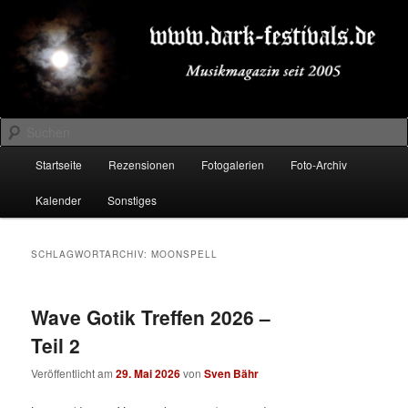
Zum
Zum
Musikmagazin seit 2005
primären
sekundären
Inhalt
Inhalt
springen
springen
DARK-FESTIVALS.DE
Suchen
Hauptmenü
Startseite
Rezensionen
Fotogalerien
Foto-Archiv
Kalender
Sonstiges
SCHLAGWORTARCHIV:
MOONSPELL
Wave Gotik Treffen 2026 –
Teil 2
Veröffentlicht am
29. Mai 2026
von
Sven Bähr