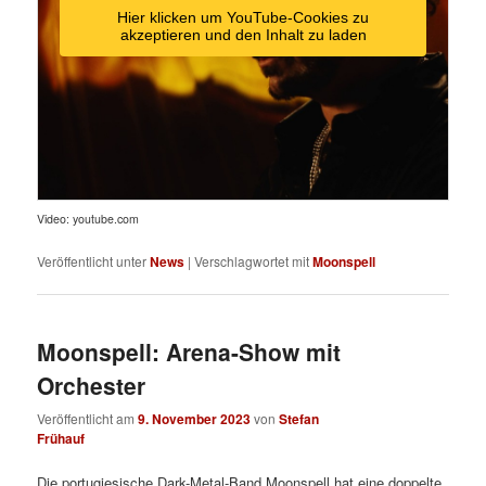
Hier klicken um YouTube-Cookies zu
akzeptieren und den Inhalt zu laden
Video: youtube.com
Veröffentlicht unter
News
|
Verschlagwortet mit
Moonspell
Moonspell: Arena-Show mit
Orchester
Veröffentlicht am
9. November 2023
von
Stefan
Frühauf
Die portugiesische Dark-Metal-Band Moonspell hat eine doppelte