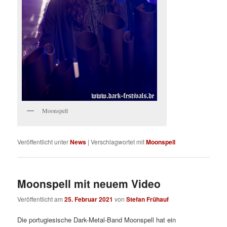
Moonspell
Veröffentlicht unter
News
|
Verschlagwortet mit
Moonspell
Moonspell mit neuem Video
Veröffentlicht am
25. Februar 2021
von
Stefan Frühauf
Die portugiesische Dark-Metal-Band Moonspell hat ein