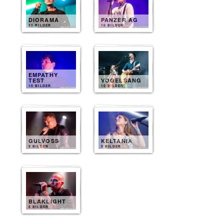
DIORAMA
PANZER AG
11 BILDER
10 BILDER
EMPATHY
TEST
VOGELSANG
10 BILDER
10 BILDER
GULVOSS
KELTANIA
9 BILDER
9 BILDER
BLAKLIGHT
8 BILDER