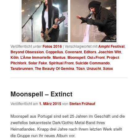
Veröffentlicht unter
Fotos 2016
|
Verschlagwortet mit
Amphi Festival
,
Beyond Obsession
,
Coppelius
,
Covenant
,
Editors
,
Joachim Witt
,
Köln
,
L’Âme Immortelle
,
Mantus
,
Moonspell
,
Ost+Front
,
Project
Pitchfork
,
Solar Fake
,
Spiritual Front
,
Suicide Commando
,
Tanzbrunnen
,
The Beauty Of Gemina
,
Tüsn
,
Unzucht
,
Xotox
Moonspell – Extinct
Veröffentlicht am
1. März 2015
von
Stefan Frühauf
Moonspell aus Portugal sind seit 25 Jahren im Geschäft und die
zweifellos bekannteste Dark/Gothic-Metal-Band ihres
Heimatlandes. Knapp drei Jahre nach ihrem letzten Werk stellt
die Gruppe nun ihr neues Album vor.