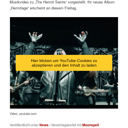
Musikvideo zu „The Hermit Saints“ vorgestellt. Ihr neues Album
„Hermitage“ erscheint an diesem Freitag.
Hier klicken um YouTube-Cookies zu
akzeptieren und den Inhalt zu laden
Video: youtube.com
Veröffentlicht unter
News
|
Verschlagwortet mit
Moonspell