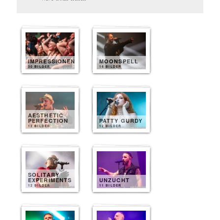
IMPRESSIONEN
MOONSPELL
30 BILDER
14 BILDER
AESTHETIC
PERFECTION
PATTY GURDY
12 BILDER
12 BILDER
SOLITARY
EXPERIMENTS
UNZUCHT
12 BILDER
11 BILDER