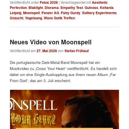
Veröffentlicht unter
Fotos 2026
|
Verschlagwortet mit
Aesthetic
Perfection
,
Blaklight
,
Diorama
,
Empathy Test
,
Gulvoss
,
Keltania
,
Leipzig
,
Moonspell
,
Panzer AG
,
Patty Gurdy
,
Solitary Experiments
,
Unzucht
,
Vogelsang
,
Wave Gotik Treffen
Neues Video von Moonspell
Veröffentlicht am
27. Mai 2026
von
Stefan Frühauf
Die portugiesische Dark-Metal-Band Moonspell hat ein
Musikvideo zu „Cross Your Heart“ veröffentlicht. Es handelt sich
dabei um eine Single-Auskopplung aus ihrem neuen Album „Far
From God“, das am 3. Juli erscheint.