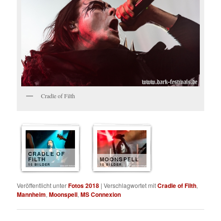
Cradle of Filth
CRADLE OF
FILTH
MOONSPELL
15 BILDER
10 BILDER
Veröffentlicht unter
Fotos 2018
|
Verschlagwortet mit
Cradle of Filth
,
Mannheim
,
Moonspell
,
MS Connexion