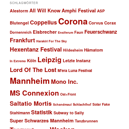
SCHLAGWÖRTER
All Will Know
Amphi Festival
Alestorm
ASP
Corona
Coppelius
Blutengel
Corvus Corax
Feuerschwanz
Eisbrecher
Faun
Dornenreich
Ensiferum
Frankfurt
Harakiri For The Sky
Hexentanz Festival
Hämatom
Hildesheim
Leipzig
Köln
Letzte Instanz
In Extremo
Lord Of The Lost
M'era Luna Festival
Mannheim
Mono Inc.
MS Connexion
Ost+Front
Saltatio Mortis
Solar Fake
Schlachthof
Schandmaul
Statistik
Stahlmann
Subway to Sally
Super Schwarzes Mannheim
Tanzbrunnen