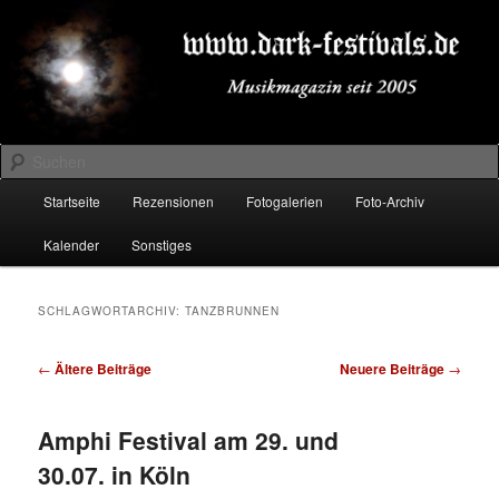
Zum
Zum
Musikmagazin seit 2005
primären
sekundären
Inhalt
Inhalt
springen
springen
DARK-FESTIVALS.DE
Suchen
Hauptmenü
Startseite
Rezensionen
Fotogalerien
Foto-Archiv
Kalender
Sonstiges
SCHLAGWORTARCHIV:
TANZBRUNNEN
Beitragsnavigation
←
Ältere Beiträge
Neuere Beiträge
→
Amphi Festival am 29. und
30.07. in Köln