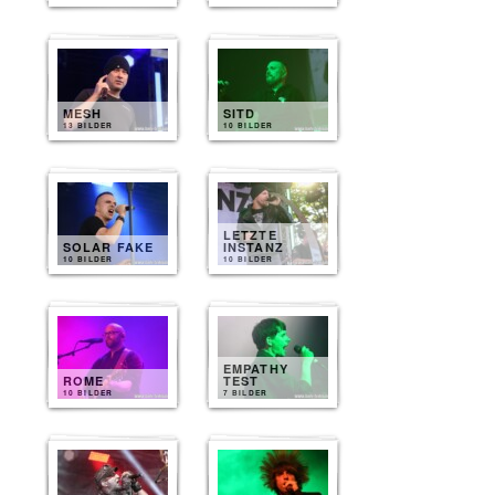
MESH
SITD
13 BILDER
10 BILDER
LETZTE
SOLAR FAKE
INSTANZ
10 BILDER
10 BILDER
EMPATHY
ROME
TEST
10 BILDER
7 BILDER