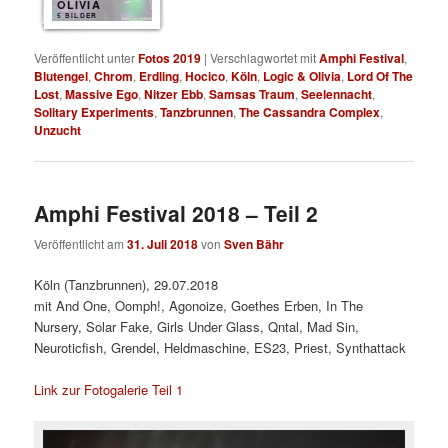
OLIVIA
5 BILDER
Veröffentlicht unter
Fotos 2019
|
Verschlagwortet mit
Amphi Festival
,
Blutengel
,
Chrom
,
Erdling
,
Hocico
,
Köln
,
Logic & Olivia
,
Lord Of The
Lost
,
Massive Ego
,
Nitzer Ebb
,
Samsas Traum
,
Seelennacht
,
Solitary Experiments
,
Tanzbrunnen
,
The Cassandra Complex
,
Unzucht
Amphi Festival 2018 – Teil 2
Veröffentlicht am
31. Juli 2018
von
Sven Bähr
Köln (Tanzbrunnen), 29.07.2018
mit And One, Oomph!, Agonoize, Goethes Erben, In The
Nursery, Solar Fake, Girls Under Glass, Qntal, Mad Sin,
Neuroticfish, Grendel, Heldmaschine, ES23, Priest, Synthattack
Link zur Fotogalerie Teil 1