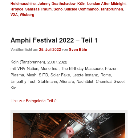
Heldmaschine
,
Johnny Deathshadow
,
Köln
,
London After Midnight
,
Rroyce
,
Samsas Traum
,
Sono
,
Suicide Commando
,
Tanzbrunnen
,
V2A
,
Wisborg
Amphi Festival 2022 – Teil 1
Veröffentlicht am
25. Juli 2022
von
Sven Bähr
Köln (Tanzbrunnen), 23.07.2022
mit VNV Nation, Mono Inc., The Birthday Massacre, Frozen
Plasma, Mesh, SITD, Solar Fake, Letzte Instanz, Rome,
Empathy Test, Stahlmann, Alienare, Nachtblut, Chemical Sweet
Kid
Link zur Fotogalerie Teil 2