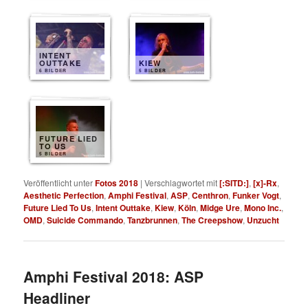
INTENT
OUTTAKE
KIEW
6 BILDER
5 BILDER
FUTURE LIED
TO US
5 BILDER
Veröffentlicht unter
Fotos 2018
|
Verschlagwortet mit
[:SITD:]
,
[x]-Rx
,
Aesthetic Perfection
,
Amphi Festival
,
ASP
,
Centhron
,
Funker Vogt
,
Future Lied To Us
,
Intent Outtake
,
Kiew
,
Köln
,
Midge Ure
,
Mono Inc.
,
OMD
,
Suicide Commando
,
Tanzbrunnen
,
The Creepshow
,
Unzucht
Amphi Festival 2018: ASP
Headliner