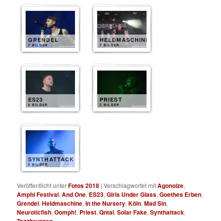
GRENDEL
HELDMASCHINE
7 BILDER
7 BILDER
ES23
PRIEST
6 BILDER
5 BILDER
SYNTHATTACK
5 BILDER
Veröffentlicht unter
Fotos 2018
|
Verschlagwortet mit
Agonoize
,
Amphi Festival
,
And One
,
ES23
,
Girls Under Glass
,
Goethes Erben
,
Grendel
,
Heldmaschine
,
In the Nursery
,
Köln
,
Mad Sin
,
Neuroticfish
,
Oomph!
,
Priest
,
Qntal
,
Solar Fake
,
Synthattack
,
Tanzbrunnen