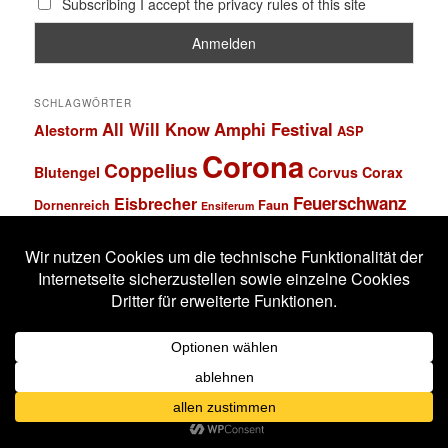
Subscribing I accept the privacy rules of this site
SCHLAGWÖRTER
All Will Know
Amphi Festival
Alestorm
ASP
Corona
Coppelius
Blutengel
Corvus Corax
Feuerschwanz
Eisbrecher
Faun
Dornenreich
Ensiferum
Frankfurt
Harakiri For The Sky
Hexentanz Festival
Hämatom
Hildesheim
Leipzig
Köln
Letzte Instanz
In Extremo
Lord Of The Lost
M'era Luna Festival
Mannheim
Mono Inc.
MS Connexion
Ost+Front