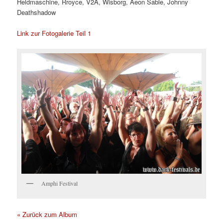
Heldmaschine, Rroyce, V2A, Wisborg, Aeon Sable, Johnny
Deathshadow
Link zur Fotogalerie Teil 1
Amphi Festival
« Zurück zum Album