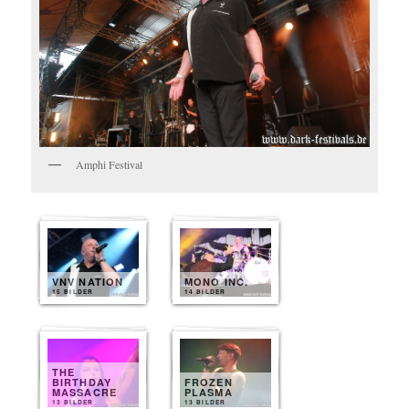
Amphi Festival
VNV NATION
MONO INC.
15 BILDER
14 BILDER
THE
BIRTHDAY
FROZEN
MASSACRE
PLASMA
13 BILDER
13 BILDER