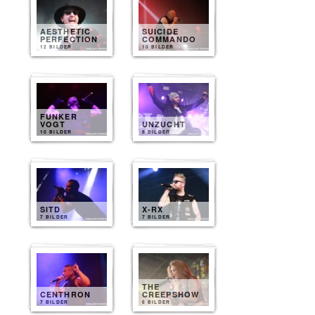
AESTHETIC
SUICIDE
PERFECTION
COMMANDO
12 BILDER
10 BILDER
FUNKER
VOGT
UNZUCHT
10 BILDER
8 BILDER
SITD
X-RX
7 BILDER
7 BILDER
THE
CENTHRON
CREEPSHOW
7 BILDER
6 BILDER