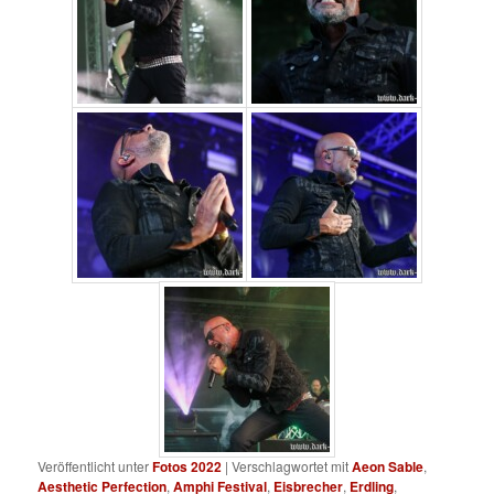
Veröffentlicht unter
Fotos 2022
|
Verschlagwortet mit
Aeon Sable
,
Aesthetic Perfection
,
Amphi Festival
,
Eisbrecher
,
Erdling
,