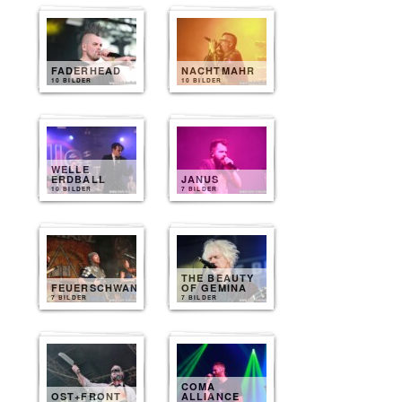
FADERHEAD
NACHTMAHR
10 BILDER
10 BILDER
WELLE
ERDBALL
JANUS
10 BILDER
7 BILDER
THE BEAUTY
FEUERSCHWANZ
OF GEMINA
7 BILDER
7 BILDER
COMA
OST+FRONT
ALLIANCE