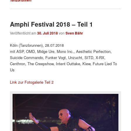
Amphi Festival 2018 – Teil 1
Veröffentlicht am
30. Juli 2018
von
Sven Bähr
Köln (Tanzbrunnen), 28.07.2018
mit ASP, OMD, Midge Ure, Mono Inc., Aesthetic Perfection,
Suicide Commando, Funker Vogt, Unzucht, SITD, X-RX,
Centhron, The Creepshow, Intent Outtake, Kiew, Future Lied To
Us
Link zur Fotogalerie Teil 2