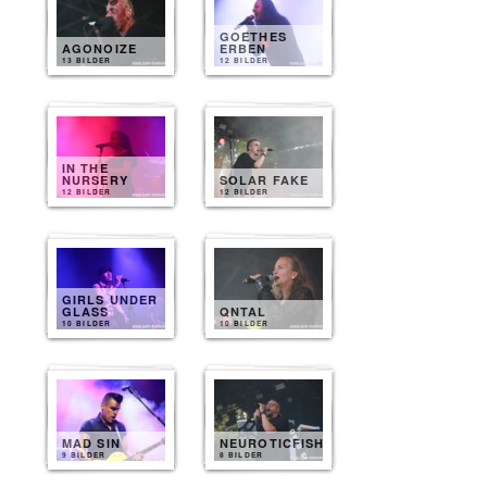
GOETHES
AGONOIZE
ERBEN
13 BILDER
12 BILDER
IN THE
NURSERY
SOLAR FAKE
12 BILDER
12 BILDER
GIRLS UNDER
GLASS
QNTAL
10 BILDER
10 BILDER
MAD SIN
NEUROTICFISH
9 BILDER
8 BILDER