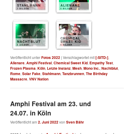
STAHLMANN
ALIENARE
7 BILDER
5 BILDER
CHEMICAL
NACHTBLUT
SWEET KID
5 BILDER
5 BILDER
Veröffentlicht unter
Fotos 2022
|
Verschlagwortet mit
[:SITD:]
,
Alienare
,
Amphi Festival
,
Chemical Sweet Kid
,
Empathy Test
,
Frozen Plasma
,
Köln
,
Letzte Instanz
,
Mesh
,
Mono Inc.
,
Nachtblut
,
Rome
,
Solar Fake
,
Stahlmann
,
Tanzbrunnen
,
The Birthday
Massacre
,
VNV Nation
Amphi Festival am 23. und
24.07. in Köln
Veröffentlicht am
2. Juni 2022
von
Sven Bähr