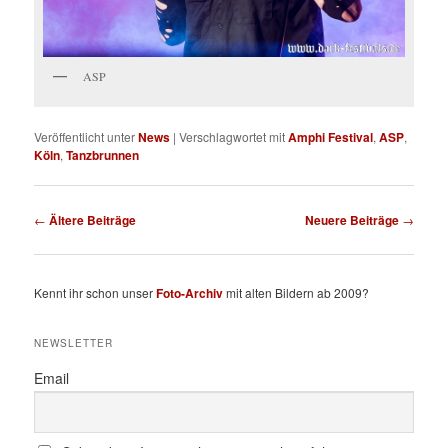
ASP
Veröffentlicht unter
News
|
Verschlagwortet mit
Amphi Festival
,
ASP
,
Köln
,
Tanzbrunnen
Beitragsnavigation
←
Ältere Beiträge
Neuere Beiträge
→
Kennt ihr schon unser
Foto-Archiv
mit alten Bildern ab 2009?
NEWSLETTER
Email