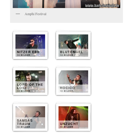
Amphi Festival
NITZER EBB
BLUTENGEL
14 BILDER
14 BILDER
LORD OF THE
LOST
HOCICO
14 BILDER
10 BILDER
SAMSAS
TRAUM
UNZUCHT
10 BILDER
10 BILDER