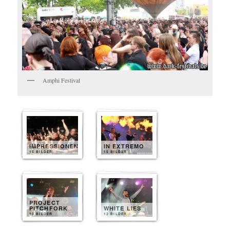
Amphi Festival
IMPRESSIONEN
IN EXTREMO
15 BILDER
15 BILDER
PROJECT
PITCHFORK
WHITE LIES
13 BILDER
12 BILDER