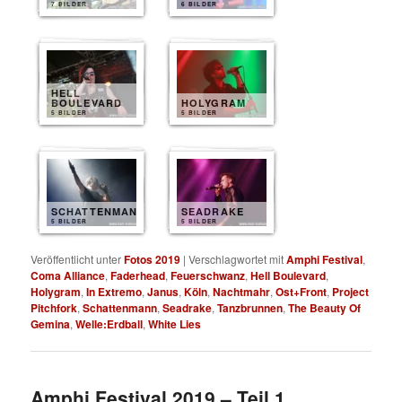
7 BILDER
6 BILDER
HELL
BOULEVARD
HOLYGRAM
5 BILDER
5 BILDER
SCHATTENMANN
SEADRAKE
5 BILDER
5 BILDER
Veröffentlicht unter
Fotos 2019
|
Verschlagwortet mit
Amphi Festival
,
Coma Alliance
,
Faderhead
,
Feuerschwanz
,
Hell Boulevard
,
Holygram
,
In Extremo
,
Janus
,
Köln
,
Nachtmahr
,
Ost+Front
,
Project
Pitchfork
,
Schattenmann
,
Seadrake
,
Tanzbrunnen
,
The Beauty Of
Gemina
,
Welle:Erdball
,
White Lies
Amphi Festival 2019 – Teil 1