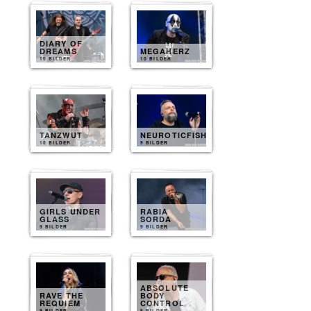
DIARY OF
DREAMS
MEGAHERZ
10 BILDER
10 BILDER
TANZWUT
NEUROTICFISH
10 BILDER
9 BILDER
GIRLS UNDER
RABIA
GLASS
SORDA
9 BILDER
9 BILDER
ABSOLUTE
RAVE THE
BODY
REQUIEM
CONTROL
9 BILDER
8 BILDER