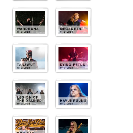
WARDRUNA
MEGADETH
15 BILDER
13 BILDER
TANZWUT
DYING FETUS
12 BILDER
10 BILDER
LEGION OF
THE DAMNED
HAVUKRUUNU
10 BILDER
10 BILDER