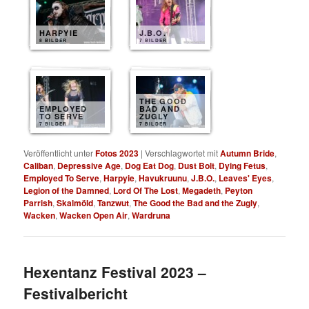
HARPYIE
J.B.O.
8 BILDER
7 BILDER
THE GOOD
EMPLOYED
BAD AND
TO SERVE
ZUGLY
7 BILDER
7 BILDER
Veröffentlicht unter
Fotos 2023
|
Verschlagwortet mit
Autumn Bride
,
Caliban
,
Depressive Age
,
Dog Eat Dog
,
Dust Bolt
,
Dying Fetus
,
Employed To Serve
,
Harpyie
,
Havukruunu
,
J.B.O.
,
Leaves' Eyes
,
Legion of the Damned
,
Lord Of The Lost
,
Megadeth
,
Peyton
Parrish
,
Skalmöld
,
Tanzwut
,
The Good the Bad and the Zugly
,
Wacken
,
Wacken Open Air
,
Wardruna
Hexentanz Festival 2023 –
Festivalbericht