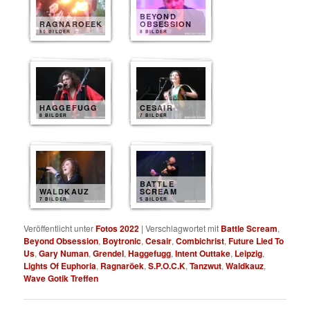
BEYOND
RAGNAROEEK
OBSESSION
10 BILDER
8 BILDER
HAGGEFUGG
CESAIR
8 BILDER
7 BILDER
BATTLE
WALDKAUZ
SCREAM
7 BILDER
5 BILDER
Veröffentlicht unter
Fotos 2022
|
Verschlagwortet mit
Battle Scream
,
Beyond Obsession
,
Boytronic
,
Cesair
,
Combichrist
,
Future Lied To
Us
,
Gary Numan
,
Grendel
,
Haggefugg
,
Intent Outtake
,
Leipzig
,
Lights Of Euphoria
,
Ragnaröek
,
S.P.O.C.K
,
Tanzwut
,
Waldkauz
,
Wave Gotik Treffen