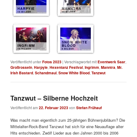
HARPYIE
MANNTRA
10 BILDER
10 BILDER
SNOW WHITE
INGRIMM
BLOOD
10 BILDER
8 BILDER
Veröffentlicht unter
Fotos 2023
|
Verschlagwortet mit
Eventwerk Saar
,
Großrosseln
,
Harpyie
,
Hexentanz Festival
,
Ingrimm
,
Manntra
,
Mr.
Irish Bastard
,
Schandmaul
,
Snow White Blood
,
Tanzwut
Tanzwut – Silberne Hochzeit
Veröffentlicht am
22. Februar 2023
von
Stefan Frühauf
Was macht man eigentlich zum 25-jährigen Bühnenjubiläum? Die
Mittelalter-Rock-Band Tanzwut hat sich für eine Neuauflage alter
Hits entschieden. Zwölf Lieder aus den Jahren 2000 bis 2006