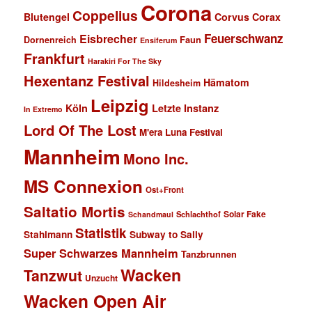
Corona
Coppelius
Blutengel
Corvus Corax
Feuerschwanz
Eisbrecher
Faun
Dornenreich
Ensiferum
Frankfurt
Harakiri For The Sky
Hexentanz Festival
Hämatom
Hildesheim
Leipzig
Köln
Letzte Instanz
In Extremo
Lord Of The Lost
M'era Luna Festival
Mannheim
Mono Inc.
MS Connexion
Ost+Front
Saltatio Mortis
Solar Fake
Schlachthof
Schandmaul
Statistik
Stahlmann
Subway to Sally
Super Schwarzes Mannheim
Tanzbrunnen
Wacken
Tanzwut
Unzucht
Wacken Open Air