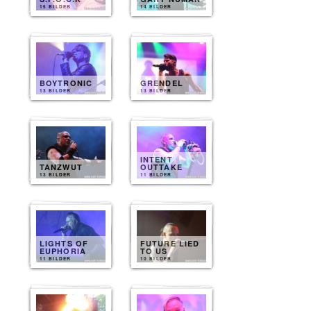
15 BILDER
14 BILDER
BOYTRONIC
GRENDEL
13 BILDER
13 BILDER
INTENT
TANZWUT
OUTTAKE
13 BILDER
11 BILDER
LIGHTS OF
FUTURE LIED
EUPHORIA
TO US
11 BILDER
10 BILDER