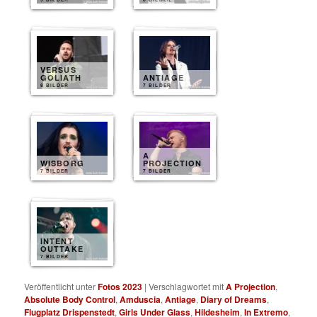
VERSUS
GOLIATH
ANTIAGE
8 BILDER
7 BILDER
A
WISBORG
PROJECTION
7 BILDER
7 BILDER
INTENT
OUTTAKE
7 BILDER
Veröffentlicht unter
Fotos 2023
|
Verschlagwortet mit
A Projection
,
Absolute Body Control
,
Amduscia
,
Antiage
,
Diary of Dreams
,
Flugplatz Drispenstedt
,
Girls Under Glass
,
Hildesheim
,
In Extremo
,