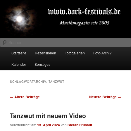
Zum
Zum
Musikmagazin seit 2005
primären
sekundären
Inhalt
Inhalt
springen
springen
DARK-FESTIVALS.DE
Suchen
Hauptmenü
Startseite
Rezensionen
Fotogalerien
Foto-Archiv
Kalender
Sonstiges
SCHLAGWORTARCHIV:
TANZWUT
Beitragsnavigation
←
Ältere Beiträge
Neuere Beiträge
→
Tanzwut mit neuem Video
Veröffentlicht am
13. April 2024
von
Stefan Frühauf