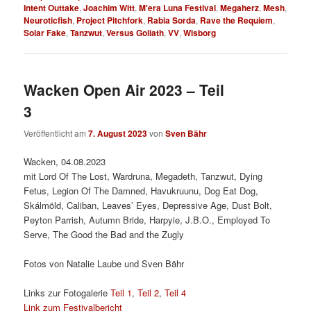
Intent Outtake
,
Joachim Witt
,
M'era Luna Festival
,
Megaherz
,
Mesh
,
Neuroticfish
,
Project Pitchfork
,
Rabia Sorda
,
Rave the Requiem
,
Solar Fake
,
Tanzwut
,
Versus Goliath
,
VV
,
Wisborg
Wacken Open Air 2023 – Teil
3
Veröffentlicht am
7. August 2023
von
Sven Bähr
Wacken, 04.08.2023
mit Lord Of The Lost, Wardruna, Megadeth, Tanzwut, Dying
Fetus, Legion Of The Damned, Havukruunu, Dog Eat Dog,
Skálmöld, Caliban, Leaves’ Eyes, Depressive Age, Dust Bolt,
Peyton Parrish, Autumn Bride, Harpyie, J.B.O., Employed To
Serve, The Good the Bad and the Zugly
Fotos von Natalie Laube und Sven Bähr
Links zur Fotogalerie
Teil 1
,
Teil 2
,
Teil 4
Link zum Festivalbericht