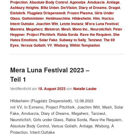
Projection
,
Absolute Body Control
,
Agonoize
,
Amduscia
,
Antiage
,
Ashbury Heights
,
Blitz Union
,
De/Vision
,
Diary of Dreams
,
Dragol
,
Eisfabrik
,
Flugplatz Drispenstedt
,
Frozen Plasma
,
Girls Under
Glass
,
Gothminister
,
Heldmaschine
,
Hildesheim
,
Him
,
Hocico
,
Intent Outtake
,
Joachim Witt
,
Letzte Instanz
,
M'era Luna Festival
,
Manntra
,
Megaherz
,
Melotron
,
Mesh
,
Mono Inc.
,
Neuroticfish
,
Peter
Heppner
,
Project Pitchfork
,
Rabia Sorda
,
Rave the Requiem
,
She
Hates Emotions
,
Solar Fake
,
Subway to Sally
,
Tanzwut
,
The 69
Eyes
,
Versus Goliath
,
VV
,
Wisborg
,
Within Temptation
Mera Luna Festival 2023 –
Teil 1
Veröffentlicht am
18. August 2023
von
Natalie Laube
Hildesheim (Flugplatz Drispenstedt), 12.08.2023
mit VV, In Extremo, Project Pitchfork, Joachim Witt, Mesh, Solar
Fake, Amduscia, Diary of Dreams, Megaherz, Tanzwut,
Neuroticfish, Girls under Glass, Rabia Sorda, Rave the Requiem,
Absolute Body Control, Versus Goliath, Antiage, Wisborg, A
Projection, Intent:Outtake