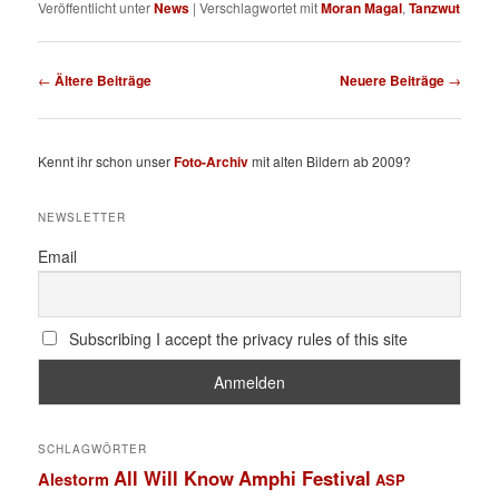
Veröffentlicht unter
News
|
Verschlagwortet mit
Moran Magal
,
Tanzwut
Beitragsnavigation
←
Ältere Beiträge
Neuere Beiträge
→
Kennt ihr schon unser
Foto-Archiv
mit alten Bildern ab 2009?
NEWSLETTER
Email
Subscribing I accept the privacy rules of this site
SCHLAGWÖRTER
All Will Know
Amphi Festival
Alestorm
ASP