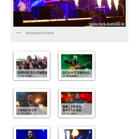
Hexentanz Festival
IMPRESSIONEN
SCHANDMAUL
15 BILDER
15 BILDER
MR. IRISH
TANZWUT
BASTARD
13 BILDER
13 BILDER