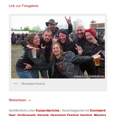
Link zur Fotogalerie
Hexentanz Festival
Weiterlesen
→
Veröffentlicht unter
Konzertberichte
|
Verschlagwortet mit
Eventwerk
Saar
,
Großrosseln
,
Harpyie
,
Hexentanz Festival
,
Ingrimm
,
Manntra
,