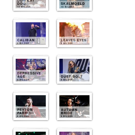
DOG EAT
DOG
SKALMOELD
10 BILDER
10 BILDER
CALIBAN
LEAVES EYES
9 BILDER
9 BILDER
DEPRESSIVE
AGE
DUST BOLT
8 BILDER
8 BILDER
PEYTON
AUTUMN
PARRISH
BRIDE
8 BILDER
8 BILDER