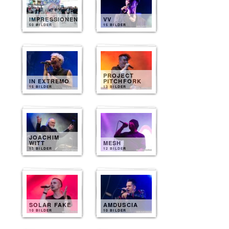
IMPRESSIONEN
VV
50 BILDER
15 BILDER
PROJECT
IN EXTREMO
PITCHFORK
15 BILDER
13 BILDER
JOACHIM
WITT
MESH
13 BILDER
12 BILDER
SOLAR FAKE
AMDUSCIA
10 BILDER
10 BILDER